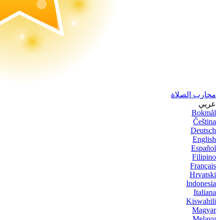
محارب الصلاة
عربي
Bokmål
Čeština
Deutsch
English
Español
Filipino
Français
Hrvatski
Indonesia
Italiana
Kiswahili
Magyar
Melayu