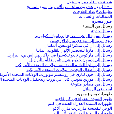
شعلة حب قلب مريم البتول
†
†
†
أربع وعشرون ساعة من آلام ربنا يسوع المسيح
تعليمات لإعداد العلاجات
الميداليات والعباءات
صور معجزة
رسائل من السماء
رسائل حديثة
رسائل يسوع الراعي الصالح إلى إينوك، كولومبيا
رؤى مريم إلى لوز دي ماريا، الأرجنتين
رسائل إلى آن في ميلاتز/غوتينغن، ألمانيا
رسائل إلى ماريا للتحضير الإلهي للقلوب، ألمانيا
رسائل إلى ماركوس تاديو تيكسيرا في جاكاريهي إس بي، البرازيل
رسائل إلى إدسون جلاوبر في إيتابيرانغا أم، البرازيل
رسائل إلى ملجأ العائلة المقدسة، الولايات المتحدة الأمريكية
رسائل إلى أطفال التجديد، الولايات المتحدة الأمريكية
رسائل إلى جون لياري في روشستر نيويورك، الولايات المتحدة الأمريك
رسائل إلى مورين سويني-كايل في نورث ريدجفيل، الولايات المتحدة ال
رسائل من مصادر متنوعة
ابحث في الرسائل
ظهورات يسوع ومريم
ظهور السيدة العذراء في كارافاجيو
ظهورات السيدة العذراء الجيدة في كيتو
الوحي للقديسة مارغريت ماري ألاكو
ظهورات السيدة العذراء في لا ساليت