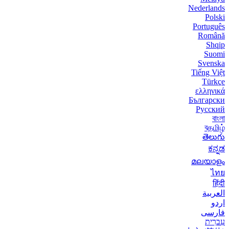
Nederlands
Polski
Português
Română
Shqip
Suomi
Svenska
Tiếng Việt
Türkçe
ελληνικά
Български
Русский
বাংলা
বதமிழ்
తెలుగు
ಕನ್ನಡ
മലയാളം
ไทย
हिंदी
العربية
اردو
فارسی
עִברִית