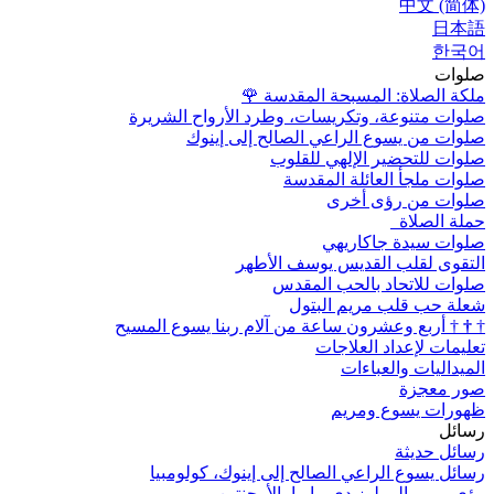
中文 (简体)
日本語
한국어
صلوات
ملكة الصلاة: المسبحة المقدسة
🌹
صلوات متنوعة، وتكريسات، وطرد الأرواح الشريرة
صلوات من يسوع الراعي الصالح إلى إينوك
صلوات للتحضير الإلهي للقلوب
صلوات ملجأ العائلة المقدسة
صلوات من رؤى أخرى
حملة الصلاة
صلوات سيدة جاكاريهي
التقوى لقلب القديس يوسف الأطهر
صلوات للاتحاد بالحب المقدس
شعلة حب قلب مريم البتول
†
†
†
أربع وعشرون ساعة من آلام ربنا يسوع المسيح
تعليمات لإعداد العلاجات
الميداليات والعباءات
صور معجزة
ظهورات يسوع ومريم
رسائل
رسائل حديثة
رسائل يسوع الراعي الصالح إلى إينوك، كولومبيا
رؤى مريم إلى لوز دي ماريا، الأرجنتين