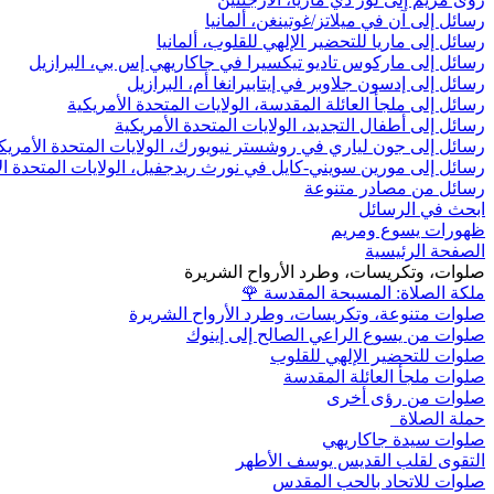
رسائل إلى آن في ميلاتز/غوتينغن، ألمانيا
رسائل إلى ماريا للتحضير الإلهي للقلوب، ألمانيا
رسائل إلى ماركوس تاديو تيكسيرا في جاكاريهي إس بي، البرازيل
رسائل إلى إدسون جلاوبر في إيتابيرانغا أم، البرازيل
رسائل إلى ملجأ العائلة المقدسة، الولايات المتحدة الأمريكية
رسائل إلى أطفال التجديد، الولايات المتحدة الأمريكية
رسائل إلى جون لياري في روشستر نيويورك، الولايات المتحدة الأمريك
رسائل إلى مورين سويني-كايل في نورث ريدجفيل، الولايات المتحدة ال
رسائل من مصادر متنوعة
ابحث في الرسائل
ظهورات يسوع ومريم
الصفحة الرئيسية
صلوات، وتكريسات، وطرد الأرواح الشريرة
ملكة الصلاة: المسبحة المقدسة
🌹
صلوات متنوعة، وتكريسات، وطرد الأرواح الشريرة
صلوات من يسوع الراعي الصالح إلى إينوك
صلوات للتحضير الإلهي للقلوب
صلوات ملجأ العائلة المقدسة
صلوات من رؤى أخرى
حملة الصلاة
صلوات سيدة جاكاريهي
التقوى لقلب القديس يوسف الأطهر
صلوات للاتحاد بالحب المقدس