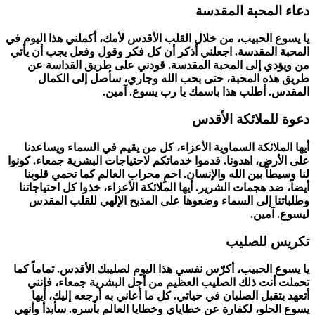
دعاء المحبة المقدسة
يا يسوع الحبيب، من خلال القلب الأقدس لأمك، أكملني هذا اليوم في
المحبة المقدسة. اجعلني أذكر أن كل فكر وقول وفعل يجب أن يأتي
من ويؤدي إلى المحبة المقدسة. قودني على طريق القداسة عن
طريق هذه المحبة، حتى بحب الله وجاري، سأصل إلى الكمال
المقدس. أطلب هذا باسمك يا رب يسوع. آمين.
دعوة للملائكة الأقدس
أيها الملائكة السماوية الأعزاء، كل من يقيم في السماء ويساعدنا
على الأرض، اهدونا. قدموا خدماتكم لاحتياجات البشرية جمعاء. كونوا
لنا وسيطاً بين الله والإنسان. احمِ محراب العالم كما تحمي قلوبنا
أيضاً، ضد هجمات الشرير. أيها الملائكة الأعزاء، خذوا كل احتياجاتنا
وطلباتنا إلى السماء وضعوها على المذبح الإلهي للقلب المقدس
ليسوع. آمين.
تكريس للصليب
يا يسوع الحبيب، أكرّس نفسي هذا اليوم لصليبك الأقدس. تماماً كما
تحملت أنت ذلك الصليب العظيم من أجل البشرية جمعاء، فإنني
أتعهد بتقبل الصلبان في حياتي. كل ما أعاني به أرجعه إليك، أيها
يسوع الحلو، لكفارة عن خطاياي وخطايا العالم بأسره. سأبدأ وأنهي