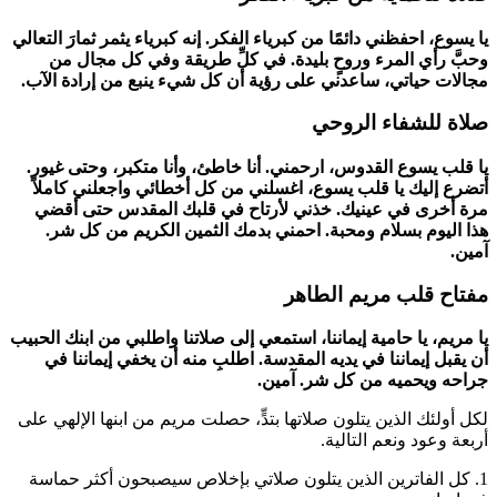
يا يسوع، احفظني دائمًا من كبرياء الفكر. إنه كبرياء يثمر ثمارَ التعالي
وحبَّ رأي المرء وروحٍ بليدة. في كلِّ طريقة وفي كل مجال من
مجالات حياتي، ساعدني على رؤية أن كل شيء ينبع من إرادة الآب.
صلاة للشفاء الروحي
يا قلب يسوع القدوس، ارحمني. أنا خاطئ، وأنا متكبر، وحتى غيور.
أتضرع إليك يا قلب يسوع، اغسلني من كل أخطائي واجعلني كاملاً
مرة أخرى في عينيك. خذني لأرتاح في قلبك المقدس حتى أقضي
هذا اليوم بسلام ومحبة. احمني بدمك الثمين الكريم من كل شر.
آمين.
مفتاح قلب مريم الطاهر
يا مريم، يا حامية إيماننا، استمعي إلى صلاتنا واطلبي من ابنك الحبيب
أن يقبل إيماننا في يديه المقدسة. اطلبِ منه أن يخفي إيماننا في
جراحه ويحميه من كل شر. آمين.
لكل أولئك الذين يتلون صلاتها بتدٍّ، حصلت مريم من ابنها الإلهي على
أربعة وعود ونعم التالية.
1.
كل الفاترين الذين يتلون صلاتي بإخلاص سيصبحون أكثر حماسة