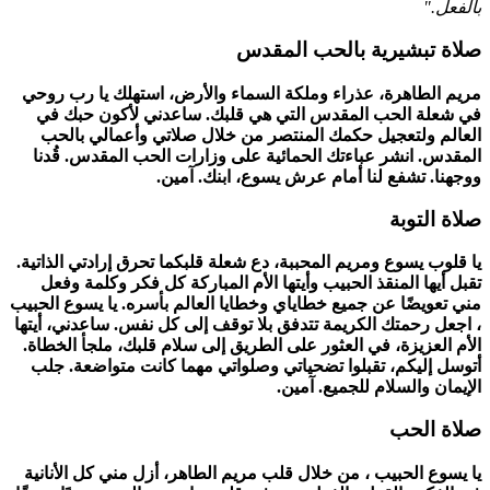
بالفعل."
صلاة تبشيرية بالحب المقدس
مريم الطاهرة، عذراء وملكة السماء والأرض، استهلك يا رب روحي
في شعلة الحب المقدس التي هي قلبك. ساعدني لأكون حبك في
العالم ولتعجيل حكمك المنتصر من خلال صلاتي وأعمالي بالحب
المقدس. انشر عباءتك الحمائية على وزارات الحب المقدس. قُدنا
ووجهنا. تشفع لنا أمام عرش يسوع، ابنك. آمين.
صلاة التوبة
يا قلوب يسوع ومريم المحببة، دع شعلة قلبكما تحرق إرادتي الذاتية.
تقبل أيها المنقذ الحبيب وأيتها الأم المباركة كل فكر وكلمة وفعل
مني تعويضًا عن جميع خطاياي وخطايا العالم بأسره. يا يسوع الحبيب
، اجعل رحمتك الكريمة تتدفق بلا توقف إلى كل نفس. ساعدني، أيتها
الأم العزيزة، في العثور على الطريق إلى سلام قلبك، ملجأ الخطاة.
أتوسل إليكم، تقبلوا تضحياتي وصلواتي مهما كانت متواضعة. جلب
الإيمان والسلام للجميع. آمين.
صلاة الحب
يا يسوع الحبيب ، من خلال قلب مريم الطاهر، أزل مني كل الأنانية