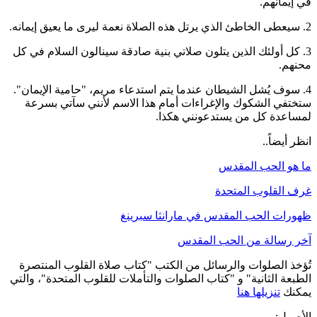
في إيمانهم.
2.
سيعطى الخاطئ الذي يرتل هذه الصلاة نعمة ليرى ما يعيق إيمانه.
3.
كل أولئك الذين يتلون صلاتي بنية صادقة سينالون السلام في كل
محنهم.
4.
سوف يُشل الشيطان عندما يتم استدعاء مريم، "حامية الإيمان".
ستختفي الشكوك والإغراءات أمام هذا الاسم لأنني سآتي بسرعة
لمساعدة كل من يستدعونني هكذا.
انظر أيضاً..
ما هو الحب المقدس
غرف القلوب المتحدة
ظهورات الحب المقدس في مارانثا سبرينغ
آخر رسالة من الحب المقدس
تُؤخذ الصلوات والرسائل من الكتب "كتاب صلاة القلوب المنتصرة
الطبعة الثانية" و "كتاب الصلوات والتأملات للقلوب المتحدة"، والتي
يمكنك
تنزيلها هنا
الأصول: