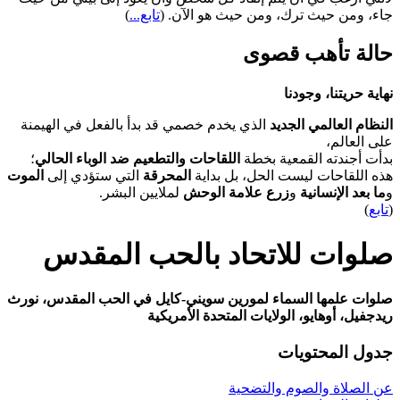
جاء، ومن حيث ترك، ومن حيث هو الآن.
(
تابع...
)
حالة تأهب قصوى
نهاية حريتنا، وجودنا
النظام العالمي الجديد
الذي يخدم خصمي قد بدأ بالفعل في الهيمنة
على العالم،
بدأت أجندته القمعية بخطة
اللقاحات والتطعيم ضد الوباء الحالي
؛
هذه اللقاحات ليست الحل، بل بداية
المحرقة
التي ستؤدي إلى
الموت
و
ما بعد الإنسانية
و
زرع علامة الوحش
لملايين البشر.
(
تابع
)
صلوات للاتحاد بالحب المقدس
صلوات علمها السماء لمورين سويني-كايل في الحب المقدس، نورث
ريدجفيل، أوهايو، الولايات المتحدة الأمريكية
جدول المحتويات
عن الصلاة والصوم والتضحية