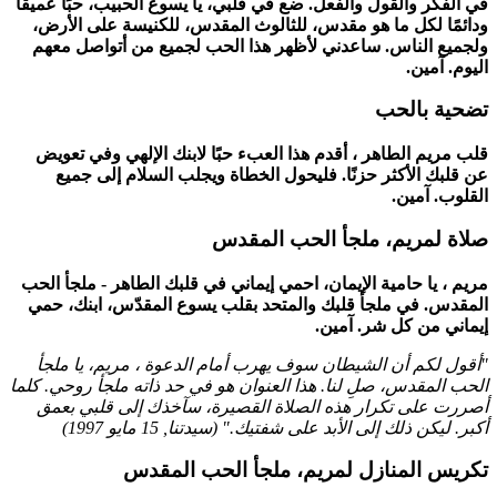
في الفكر والقول والفعل. ضع في قلبي، يا يسوع الحبيب، حبًا عميقًا
ودائمًا لكل ما هو مقدس، للثالوث المقدس، للكنيسة على الأرض،
ولجميع الناس. ساعدني لأظهر هذا الحب لجميع من أتواصل معهم
اليوم. آمين.
تضحية بالحب
قلب مريم الطاهر ، أقدم هذا العبء حبًا لابنك الإلهي وفي تعويض
عن قلبك الأكثر حزنًا. فليحول الخطاة ويجلب السلام إلى جميع
القلوب. آمين.
صلاة لمريم، ملجأ الحب المقدس
مريم ، يا حامية الإيمان، احمي إيماني في قلبك الطاهر - ملجأ الحب
المقدس. في ملجأ قلبك والمتحد بقلب يسوع المقدّس، ابنك، حمي
إيماني من كل شر. آمين.
"أقول لكم أن الشيطان سوف يهرب أمام الدعوة ، مريم، يا ملجأ
الحب المقدس، صلِ لنا. هذا العنوان هو في حد ذاته ملجأ روحي. كلما
أصررت على تكرار هذه الصلاة القصيرة، سآخذك إلى قلبي بعمق
أكبر. ليكن ذلك إلى الأبد على شفتيك." (
سيدتنا
,
15 مايو 1997
)
تكريس المنازل لمريم، ملجأ الحب المقدس