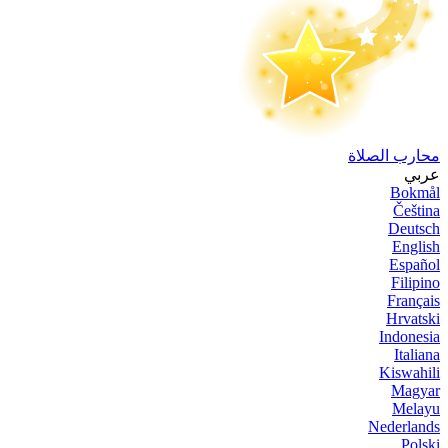
محارب الصلاة
عربي
Bokmål
Čeština
Deutsch
English
Español
Filipino
Français
Hrvatski
Indonesia
Italiana
Kiswahili
Magyar
Melayu
Nederlands
Polski