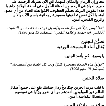
تتجاوزان الزمان والمكان كليهما. ألْقِ الآن نظرتك الرحيمة على
جميع الحياة في الرحم من لحظة الحمل حتى لحظة الولادة. داعبوا
هذه النفوس البريئة بحبكُم العطوف. احْمُوا هذه الحياة من أي معتدٍ.
امنحوا لكل نفس تخلقونها معمودية روحانية، باسم الآب والابن
والروح القدس. آمين.
“هذا ليس بديلاً عن سرِّ المعموديّة، بل هو نعمة خاصة من الثالوث
الأقدّس. إنه حماية وعلامة القدر.” (
سيدةُنا
,
15 مايو 1996
)
تضرُّع للجنين
يُقال أثناء المسبحة الوردية
يا يسوع، احْمِ وأنقذ الجنين.
“قولوا هذه الصلاة الصغيرة كثيرًا وبعد كل عقدة من المسبحة.”
(
سيدةُنا
,
19 مايو 1998
)
صلاة للجنين
يا قلب مريم الحزين جدًا، دعْ رداءَ حمايتك يقع على جميع أطفال
العالم غير المولودين. أنقذهم من أي ضرر ورَبُّوا في نفوسهم
استعدادًا للقداسة. آمين.
صلاة من ملائكة الجنين