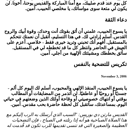
كل يوم عند قدم صليبك، مع أمنا المباركة والقديس يوحنا، أخونا. لن
يكون لي متعة سوى مواساتك، يا مخلصي الحبيب. آمين.
دعاء الثقة
يا يسوع الحبيب، علمني أن أثق بقوتك أنت وحدك، وقوة أبيك والروح
القدس. أسلم إرادتي لك. في هذا التسليم، أتقبل أن نعمتك تتحكم
بالمستقبل. أفهم أنك تحبني وتريد خيرى فقط - خلاصي. أعزم على
العيش في الحاضر وانتظر كل ما قد تخططه لي في المستقبل.
سأثق بخططك ومشيئتك الإلهية من أجلي. آمين.
تكريس للتضحية بالنفس
November 3, 2006
يا يسوع الحبيب، المنقذ الإلهي والمحبوب، أسلم لك اليوم كل ألم -
جسديًا أو روحيًا أو عاطفيًا. لن أتذمر من المضايقات أو المطالب
بوقتي أو انتهاك خصوصيتي أو وقاحة أولئك الذين وضعتهم في حياتي
اليوم. بمساعدتك، سأتقبل كل لحظة حاضرة بحب مقدس. آمين.
القديس مارتن دي بوريس: "السبب الذي أرسلك به الرب إليكم مع
هذا الصلاة الصباحية هو أنه إذا رتلته في الصباح ، فإن التضحيات
العظيمة والصغيرة التي قد تنسى تقديمها للرب تكون قد قُدمت له