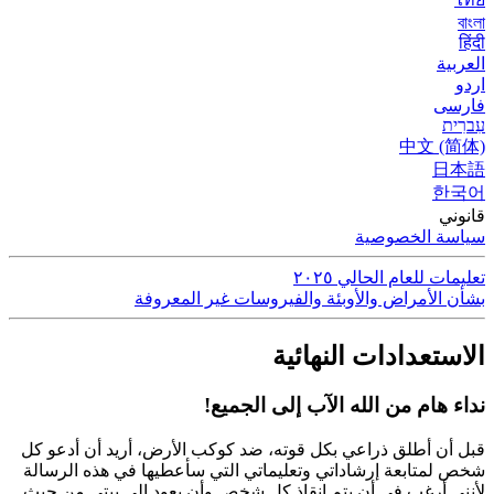
বাংলা
हिंदी
العربية
اردو
فارسی
עִברִית
中文 (简体)
日本語
한국어
قانوني
سياسة الخصوصية
تعليمات للعام الحالي ٢٠٢٥
بشأن الأمراض والأوبئة والفيروسات غير المعروفة
الاستعدادات النهائية
نداء هام من الله الآب إلى الجميع!
قبل أن أطلق ذراعي بكل قوته، ضد كوكب الأرض، أريد أن أدعو كل
شخص لمتابعة إرشاداتي وتعليماتي التي سأعطيها في هذه الرسالة
لأنني أرغب في أن يتم إنقاذ كل شخص وأن يعود إلى بيتي من حيث