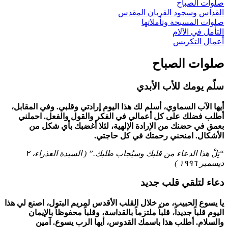
صلوات الصباح
القداس وسجود القربان المقدس
صلوات المسبحة وتأملاتها
التأمل في الآلام
أعمال التكريس
صلوات الصباح
سلّم يومك للأب الأبدي
أيها الآب السماوي، أسلم لك هذا اليوم إرادتي وقلبي. وفي المقابل،
أطلب فضلك على كل أعمالي في الفكر والقول والفعل. احملني
بعمق في حضنك من الإرادة الإلهية، لئلا أغضبك بأي شكل من
الأشكال. امنحني رحمتك في كل حاجتي.
“تِلْ هذا الدعاء من قلبك وسيُجاب طلبك.” (
السيدة العذراء
،
٢
ديسمبر ١٩٩٦
)
دعاء لتلقي قلب جديد
يا يسوع الحبيب، من خلال القلب الأقدس لمريم البتول، اصنع لي هذا
اليوم قلباً جديداً، قلباً ملتزماً بالقداسة، وقلباً محفوظاً بالإيمان
والسلام. أطلب هذا باسمك القدوس، أيها الرب يسوع. آمين