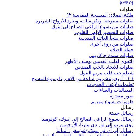
한국어
صلوات
ملكة الصلاة: المسبحة المقدسة
🌹
صلوات متنوعة، وتكريسات، وطرد الأرواح الشريرة
صلوات من يسوع الراعي الصالح إلى إينوك
صلوات للتحضير الإلهي للقلوب
صلوات ملجأ العائلة المقدسة
صلوات من رؤى أخرى
حملة الصلاة
صلوات سيدة جاكاريهي
التقوى لقلب القديس يوسف الأطهر
صلوات للاتحاد بالحب المقدس
شعلة حب قلب مريم البتول
†
†
†
أربع وعشرون ساعة من آلام ربنا يسوع المسيح
تعليمات لإعداد العلاجات
الميداليات والعباءات
صور معجزة
ظهورات يسوع ومريم
رسائل
رسائل حديثة
رسائل يسوع الراعي الصالح إلى إينوك، كولومبيا
رؤى مريم إلى لوز دي ماريا، الأرجنتين
رسائل إلى آن في ميلاتز/غوتينغن، ألمانيا