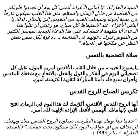
السيدة العذراء: “يا أبنائي الأعزاء، أتمنى كل يوم أن تجددوا قلوبكم
في القداسة من خلال الإيمان والسلام. مثل هذا القلب سيكون غارقاً
في محبة إخوته وسيجلب العديد من النفوس إليّ بالمثال. لذلك يا
أبنائي الأعزاء، عند الاستيقاظ كل صباح، هو رغبتي أن تتلوا هذا
الدعاء. أنا متلهفة لاعتمادكم على هذا الدعاء الجديد. سيجعل الكثير
من النفوس تدرك دعوتهم في القداسة ..... دعوة لكل نفس بغض
النظر عن مكانتها في الحياة.”
صلاة التضحية بالنفس
يا يسوع الحبيب، من خلال القلب الأقدس لمريم البتول، تقبل كل
تضحياتي اليوم في الفكر والقول والفعل، بالاتحاد مع شغفك المقدس
وأحزان سبع قلب أمنا المباركة لتقوية الكنيسة. آمين.
تكريس الصباح للروح القدس
أيها الروح القدس الأقدس، أكرّسك لك هذا اليوم في الزمان. افتح
قلبي لإلهاماتك. ألهميني لأفعل الإرادة الإلهية لله. آمين.
“عندما تبدأ يومك بهذه الطريقة، سيكون الروح القدس معك ويهديك.
لن تخاف من أي عواقب اليوم لأنك ستكون تحت حمايته.” (
السيدة
العذراء
،
٣ يناير ١٩٩٨
)