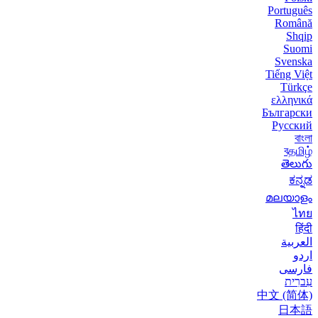
Português
Română
Shqip
Suomi
Svenska
Tiếng Việt
Türkçe
ελληνικά
Български
Русский
বাংলা
বதமிழ்
తెలుగు
ಕನ್ನಡ
മലയാളം
ไทย
हिंदी
العربية
اردو
فارسی
עִברִית
中文 (简体)
日本語