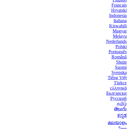
Français
Hrvatski
Indonesia
Italiana
Kiswahili
Magyar
Melayu
Nederlands
Polski
Português
Română
Shqip
Suomi
Svenska
Tiếng Việt
Türkçe
ελληνικά
Български
Русский
தமிழ்
తెలుగు
ಕನ್ನಡ
മലയാളം
ไทย