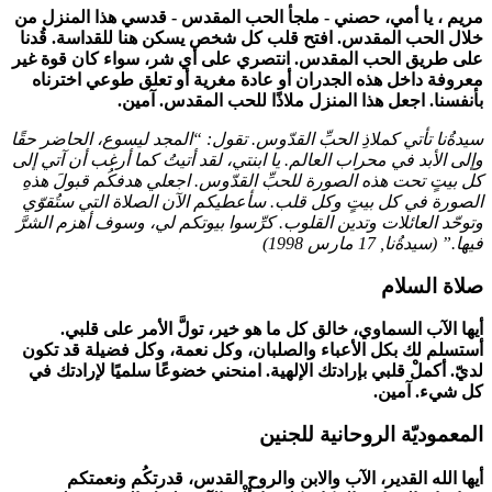
مريم ، يا أمي، حصني - ملجأ الحب المقدس - قدسي هذا المنزل من
خلال الحب المقدس. افتح قلب كل شخص يسكن هنا للقداسة. قُدنا
على طريق الحب المقدس. انتصري على أي شر، سواء كان قوة غير
معروفة داخل هذه الجدران أو عادة مغرية أو تعلق طوعي اخترناه
بأنفسنا. اجعل هذا المنزل ملاذًا للحب المقدس. آمين.
سيدةُنا تأتي كملاذِ الحبِّ القدّوس. تقول: “المجد ليسوع، الحاضر حقًا
وإلى الأبد في محراب العالم. يا ابنتي، لقد أتيتُ كما أرغب أن آتي إلى
كل بيتٍ تحت هذه الصورة للحبِّ القدّوس. اجعلي هدفكُم قبولَ هذهِ
الصورة في كل بيتٍ وكل قلب. سأعطيكم الآن الصلاة التي ستُقوّي
وتوحّد العائلات وتدين القلوب. كرِّسوا بيوتكم لي، وسوف أهزم الشرَّ
فيها.” (
سيدةُنا
,
17 مارس 1998
)
صلاة السلام
أيها الآب السماوي، خالق كل ما هو خير، تولَّ الأمر على قلبي.
أستسلم لك بكل الأعباء والصلبان، وكل نعمة، وكل فضيلة قد تكون
لديّ. أكملْ قلبي بإرادتك الإلهية. امنحني خضوعًا سلميًا لإرادتك في
كل شيء. آمين.
المعموديّة الروحانية للجنين
أيها الله القدير، الآب والابن والروح القدس، قدرتكُم ونعمتكم