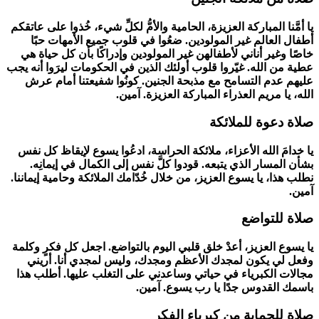
يا أمَّنا المباركة العزيزة، الحامية والأمُّ لكلِّ شيء، خُذوا على عاتقكم
أطفال العالم غير المولودين. ضعُوا في قلوب جميع الأمهات حبًا
خاصًا وغير أناني لأطفالهن غير المولودين وإدراكًا بأن كل حياة هي
عطية من الله. غيّروا قلوب أولئك الذين في الحكومات ليرَوا أنه يجب
عليهم عدم التسامح مع مذبحة الجنين. كونُوا شفيعتنا أمام عرش
الله، يا مريم العذراء المباركة العزيزة. آمين.
صلاة دعوة للملائكة
يا خدامَ الله الأعزاء، ملائكة الحراسة، ادعُوا يسوع لإيقاظ كل نفس
بشأن المسار الذي يتبعه. قودوا كلَّ نفس إلى الكمال في إيمانِه.
نطلب هذا، يا يسوع العزيز، من خلال خُدّامك الملائكة وحامية إيماننا.
آمين.
صلاة للتواضع
يا يسوع العزيز، أعدْ خلق قلبي اليوم بالتواضع. اجعل كل فكرٍ وكلمة
وفعل لي يكون لمجدك الأعظم ومجدك، وليس لمجدي أنا. أريني
مجالات الكبرياء في حياتي وساعدني على التغلب عليها. أطلب هذا
باسمك القدوس جدًا يا رب يسوع. آمين.
صلاة للحماية من كبرياء الفكر