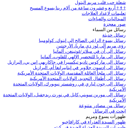
شعلة حب قلب مريم البتول
†
†
†
أربع وعشرون ساعة من آلام ربنا يسوع المسيح
تعليمات لإعداد العلاجات
الميداليات والعباءات
صور معجزة
رسائل من السماء
رسائل حديثة
رسائل يسوع الراعي الصالح إلى إينوك، كولومبيا
رؤى مريم إلى لوز دي ماريا، الأرجنتين
رسائل إلى آن في ميلاتز/غوتينغن، ألمانيا
رسائل إلى ماريا للتحضير الإلهي للقلوب، ألمانيا
رسائل إلى ماركوس تاديو تيكسيرا في جاكاريهي إس بي، البرازيل
رسائل إلى إدسون جلاوبر في إيتابيرانغا أم، البرازيل
رسائل إلى ملجأ العائلة المقدسة، الولايات المتحدة الأمريكية
رسائل إلى أطفال التجديد، الولايات المتحدة الأمريكية
رسائل إلى جون لياري في روشستر نيويورك، الولايات المتحدة
الأمريكية
رسائل إلى مورين سويني-كايل في نورث ريدجفيل، الولايات المتحدة
الأمريكية
رسائل من مصادر متنوعة
ابحث في الرسائل
ظهورات يسوع ومريم
ظهور السيدة العذراء في كارافاجيو
ظهورات السيدة العذراء الجيدة في كيتو