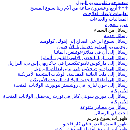
شعلة حب قلب مريم البتول
†
†
†
أربع وعشرون ساعة من آلام ربنا يسوع المسيح
تعليمات لإعداد العلاجات
الميداليات والعباءات
صور معجزة
رسائل من السماء
رسائل حديثة
رسائل يسوع الراعي الصالح إلى إينوك، كولومبيا
رؤى مريم إلى لوز دي ماريا، الأرجنتين
رسائل إلى آن في ميلاتز/غوتينغن، ألمانيا
رسائل إلى ماريا للتحضير الإلهي للقلوب، ألمانيا
رسائل إلى ماركوس تاديو تيكسيرا في جاكاريهي إس بي، البرازيل
رسائل إلى إدسون جلاوبر في إيتابيرانغا أم، البرازيل
رسائل إلى ملجأ العائلة المقدسة، الولايات المتحدة الأمريكية
رسائل إلى أطفال التجديد، الولايات المتحدة الأمريكية
رسائل إلى جون لياري في روشستر نيويورك، الولايات المتحدة
الأمريكية
رسائل إلى مورين سويني-كايل في نورث ريدجفيل، الولايات المتحدة
الأمريكية
رسائل من مصادر متنوعة
ابحث في الرسائل
ظهورات يسوع ومريم
ظهور السيدة العذراء في كارافاجيو
ظهورات السيدة العذراء الجيدة في كيتو