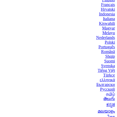
Français
Hrvatski
Indonesia
Italiana
Kiswahili
Magyar
Melayu
Nederlands
Polski
Português
Română
Shqip
Suomi
Svenska
Tiếng Việt
Türkçe
ελληνικά
Български
Русский
தமிழ்
తెలుగు
ಕನ್ನಡ
മലയാളം
ไทย