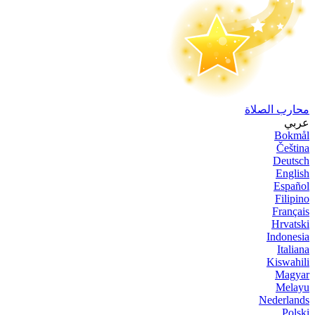
محارب الصلاة
عربي
Bokmål
Čeština
Deutsch
English
Español
Filipino
Français
Hrvatski
Indonesia
Italiana
Kiswahili
Magyar
Melayu
Nederlands
Polski