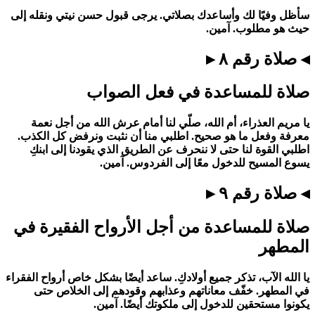
سأظل وفيًا لك وأساعدك بصلاتي. يرجى قبول حسن نيتي ونقله إلى
حيث هو مطلوب. آمين.
◂ صلاة رقم ٨ ▸
صلاة للمساعدة في فعل الصواب
يا مريم العذراء، أم الله، صلّي لنا أمام عرش الله من أجل نعمة
معرفة وفعل ما هو صحيح. اطلبي منا أن نثبت ونرفض كل الكذب.
اطلبي القوة لنا حتى لا ننحرف عن الطريق الذي يقودنا إلى ابنكِ
يسوع المسيح للدخول معًا إلى الفردوس. آمين.
◂ صلاة رقم ٩ ▸
صلاة للمساعدة من أجل الأرواح الفقيرة في
المطهر
يا الله الآب، تذكر جميع أولادكِ. ساعد أيضًا بشكل خاص أرواح الفقراء
في المطهر. خفّف معاناتهم وعذابهم وقودهم إلى الخلاص حتى
يكونوا مستحقين للدخول إلى ملكوتك أيضًا. آمين.