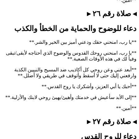
**آمين.**
◂ صلاة رقم ٢٦ ▸
دعاء للوضوح والحماية من الخطأ والكذب
**يا رب، امنحني حقك ودعني أميز بين الخير والشر.**
**يا رب، امنحني روحك القدوس والوضوح الذي أحتاجه لأبقى/تبقى
وفياً لك في هذه الأوقات الصعبة.**
**أبعد عني وعن روحي كل أكاذيب ضد المسيح والنبيين الكذبة
وارفعني إليك حتى لا أسقط وأتوقف في طريقي ولا أضلل.**
**أحبك يا أبي العزيز، وأشكرك يا روح القدس.**
**إلى الأبد سأعيش في خدمتك وأهيئ/يهيئ روحي لابنك والأزلية.**
**آمين.**
◂ صلاة رقم ٢٧ ▸
دعاء للروح القدس