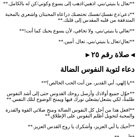
**تعال يا بنيتي/بني. اذهبي/اذهب إلى يسوع وكوني/كن له بالكامل.**
**دعي/دع نفسكِ/نفسك تحتضنك ذراعاه المحبتان واشعري بالمحبة
المتدفقة من قلبه المقدس إلى قلبك.**
**تعالي يا بنيتي/بني، ولا تخافي، لأن يسوع يحبك كما أنت!**
**تعالِ/تعال يا بنيتي/بني، تعال. آمين.**
◂ صلاة رقم ٢٥ ▸
دعاء لتوبة النفوس الضالة
**يا إلهي، أبي القدير، من أنت الحب الخالص؟**
**حوِّل جميع أولادك وأرسل روحك القدوس حتى إلى أشد النفوس
ظلمةً، لكي يشعل/يشعلي نورك فيها ويمنح الوضوح لتلك النفس.**
**افعل هذا من أجل كل النفوس الضالة ومنحِ صلاتي القوة والقدرة
والمحبة لتحويل أظلم النفوس على الإطلاق.**
**أحبك يا أبي العزيز، وأشكرك يا روح القدس العزيز.**