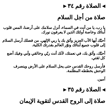
◂ الصلاة رقم ٣٤ ▸
صلاة من أجل السلام
يا رب، يا من أنت في السماء، أنزل سلامك على أرضنا، المس قلوب
أبنائك وخاصة أولئك الذين لا يعرفون نورك.
أحبّك أيها الأب العزيز وأثق بك يا ربي الإلهي. من فضلك أرسل السلام
إلى قلوب جميع أبنائك ونوّر العالم بقدرتك الكلية.
أحبّك، وأثق بك، في نعمتك، لأنك أنت ربّي وخالقي وأبي وفيك أضع
كل ثقتي.
فأرسل روحك القدس حتى يحل السلام على الأرض وينصرف
الوحش بخططه المظلمة.
آمين.
◂ الصلاة رقم ٣٥ ▸
صلاة إلى الروح القدس لتقوية الإيمان