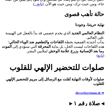
جاء، ومن حيث ترك، ومن حيث هو الآن.
(
تابع...
)
حالة تأهب قصوى
نهاية حريتنا، وجودنا
النظام العالمي الجديد
الذي يخدم خصمي قد بدأ بالفعل في الهيمنة
على العالم،
بدأت أجندته القمعية بخطة
اللقاحات والتطعيم ضد الوباء الحالي
؛
هذه اللقاحات ليست الحل، بل بداية
المحرقة
التي ستؤدي إلى
الموت
و
ما بعد الإنسانية
و
زرع علامة الوحش
لملايين البشر.
(
تابع
)
صلوات للتحضير الإلهي للقلوب
صلوات لأوقات النهاية نُقلت مع الرسائل إلى مريم للتحضير الإلهي
للقلوب
➥ dievorbereitung.de
◂ صلاة رقم ١ ▸