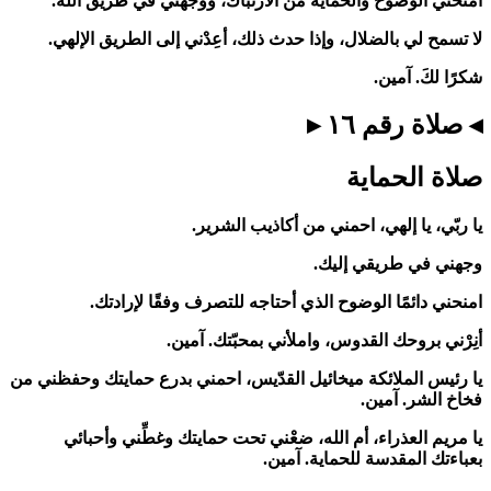
امنحني الوضوح والحماية من الارتباك، ووجهني في طريق الله.
لا تسمح لي بالضلال، وإذا حدث ذلك، أعِدْني إلى الطريق الإلهي.
شكرًا لكَ. آمين.
◂ صلاة رقم ١٦ ▸
صلاة الحماية
يا ربّي، يا إلهي، احمني من أكاذيب الشرير.
وجهني في طريقي إليك.
امنحني دائمًا الوضوح الذي أحتاجه للتصرف وفقًا لإرادتك.
أنِرْني بروحك القدوس، واملأني بمحبّتك. آمين.
يا رئيس الملائكة ميخائيل القدّيس، احمني بدرع حمايتك وحفظني من
فخاخ الشر. آمين.
يا مريم العذراء، أم الله، ضعْني تحت حمايتك وغطِّني وأحبائي
بعباءتك المقدسة للحماية. آمين.