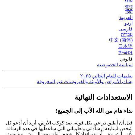
বাংলা
हिंदी
العربية
اردو
فارسی
עִברִית
中文 (简体)
日本語
한국어
قانوني
سياسة الخصوصية
تعليمات للعام الحالي ٢٠٢٥
بشأن الأمراض والأوبئة والفيروسات غير المعروفة
الاستعدادات النهائية
نداء هام من الله الآب إلى الجميع!
قبل أن أطلق ذراعي بكل قوته، ضد كوكب الأرض، أريد أن أدعو كل
شخص لمتابعة إرشاداتي وتعليماتي التي سأعطيها في هذه الرسالة
لأنني أرغب في أن يتم إنقاذ كل شخص وأن يعود إلى بيتي من حيث