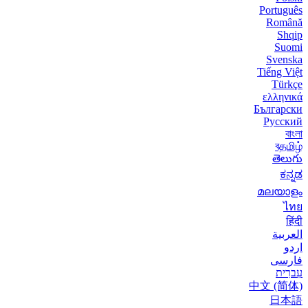
Português
Română
Shqip
Suomi
Svenska
Tiếng Việt
Türkçe
ελληνικά
Български
Русский
বাংলা
বதமிழ்
తెలుగు
ಕನ್ನಡ
മലയാളം
ไทย
हिंदी
العربية
اردو
فارسی
עִברִית
中文 (简体)
日本語