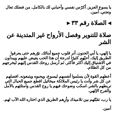
يا يسوع العزيز. أكرّس نفسي وأحبابي لك بالكامل. من فضلك تعال
ونجني. آمين.
◂ الصلاة رقم ٣٣ ▸
صلاة للتنوير وفصل الأرواح غير المتدينة عن
الشر
يا إلهي، يا أبي الحنون. أنر قلوب جميع أبنائك. نوّرهم حتى يعرفوا
الطريق إليك. أحبّهم كثيرًا لدرجة أن هذا الحب يفيض عليهم ويبدأون
في الاشتياق إليك أكثر فأكثر. ثم أرسل روحك القدس إليهم ليخرجهم
من كل الظلام.
أعطهم القوة لأن يسلموا أنفسهم ليسوع، ويحبوه ويتبعونه. افصلهم
عن كل شر وأنت يا رئيس الملائكة ميخائيل اقطع جميع الحبال التي
تربطهم بالشر. اسكب وضوحك فيهم يا روح القدس وامتلئهم بالأمل
والفرح الإلهي.
يا رب، تقبّلهم بين تلاميذك وأرِهم الطريق الذي اختاره الله الآب لهم.
آمين.