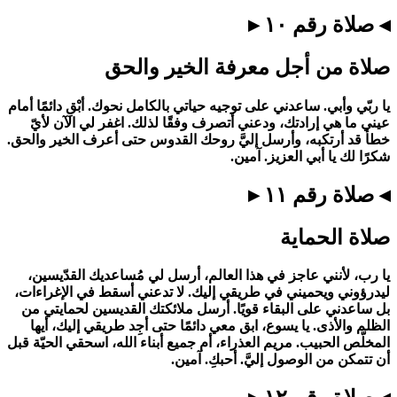
◂ صلاة رقم ١٠ ▸
صلاة من أجل معرفة الخير والحق
يا ربّي وأبي. ساعدني على توجيه حياتي بالكامل نحوك. أبْقِ دائمًا أمام
عيني ما هي إرادتك، ودعني أتصرف وفقًا لذلك. اغفر لي الآن لأيّ
خطأ قد أرتكبه، وأرسل إليَّ روحك القدوس حتى أعرف الخير والحق.
شكرًا لك يا أبي العزيز. آمين.
◂ صلاة رقم ١١ ▸
صلاة الحماية
يا رب، لأنني عاجز في هذا العالم، أرسل لي مُساعديك القدّيسين،
ليدرؤوني ويحميني في طريقي إليك. لا تدعني أسقط في الإغراءات،
بل ساعدني على البقاء قويًا. أرسل ملائكتك القديسين لحمايتي من
الظلم والأذى. يا يسوع، ابق معي دائمًا حتى أجِد طريقي إليك، أيها
المخلّص الحبيب. مريم العذراء، أم جميع أبناء الله، اسحقي الحيّة قبل
أن تتمكن من الوصول إليَّ. أحبكِ. آمين.