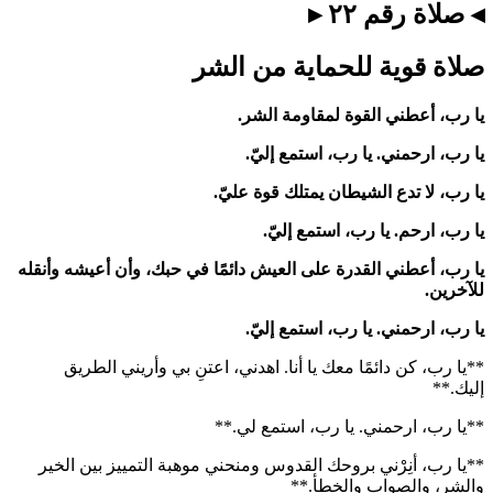
◂ صلاة رقم ٢٢ ▸
صلاة قوية للحماية من الشر
يا رب، أعطني القوة لمقاومة الشر.
يا رب، ارحمني. يا رب، استمع إليّ.
يا رب، لا تدع الشيطان يمتلك قوة عليّ.
يا رب، ارحم. يا رب، استمع إليّ.
يا رب، أعطني القدرة على العيش دائمًا في حبك، وأن أعيشه وأنقله
للآخرين.
يا رب، ارحمني. يا رب، استمع إليّ.
**يا رب، كن دائمًا معك يا أنا. اهدني، اعتنِ بي وأريني الطريق
إليك.**
**يا رب، ارحمني. يا رب، استمع لي.**
**يا رب، أنِرْني بروحك القدوس ومنحني موهبة التمييز بين الخير
والشر، والصواب والخطأ.**