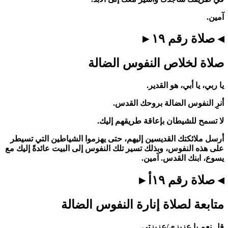
آمين.
◂ صلاة رقم ١٩ ▸
صلاة لخلاص النفوس الضالة
يا ربي، يا أبي، هو القدير.
أنرِ النفوس الضالة بروحك القدس.
لا تسمح للشيطان بإعاقة طريقهم إليك.
أرسل ملائكتك القديسين إليهم، حتى يهزموا الشياطين التي تسيطر
على هذه النفوس، وبذلك تسير تلك النفوس إلى البيت عائدةً إليك مع
يسوع، ابنك القدس. آمين.
◂ صلاة رقم ١٩أ ▸
متابعة لصلاة إنارة النفوس الضالة
قل نعم يا عزيزي/عزيزتي.