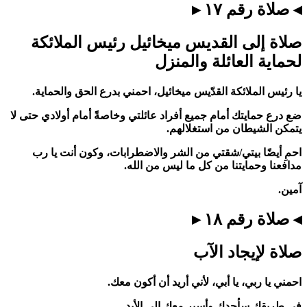
◂ صلاة رقم ١٧ ▸
صلاة إلى القديس ميخائيل رئيس الملائكة
لحماية العائلة والمنزل
يا رئيس الملائكة القدّيس ميخائيل، احمني بدرع الحق والحماية.
ضع درع حمايتك أمام جميع أفراد عائلتي وخاصةً أمام أولادي حتى لا
يتمكن الشيطان من استغلالهم.
احمِ أيضًا بيتي/شقتي من الشر والاضطرابات، وكون أنت يا رب
مدافعنا وحمايتنا من كل ما ليس من الله.
آمين.
◂ صلاة رقم ١٨ ▸
صلاة لإيجاد الآب
احمني يا ربي، يا أبي، لأني أريد أن أكون معك.
في طريقك سأجدك وأسير معك إلى الأبد.