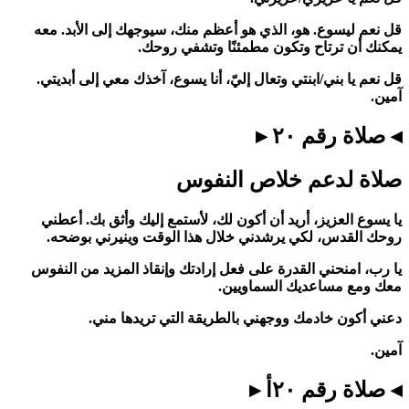
قل نعم ليسوع. هو، الذي هو أعظم منك، سيوجهك إلى الأبد. معه
يمكنك أن ترتاح وتكون مطمئنًا وتشفي روحك.
قل نعم يا بني/ابنتي وتعال إليّ، أنا يسوع، آخذك معي إلى أبديتي.
آمين.
◂ صلاة رقم ٢٠ ▸
صلاة لدعم خلاص النفوس
يا يسوع العزيز، أريد أن أكون لك، لأستمع إليك وأثق بك. أعطني
روحك القدس، لكي يرشدني خلال هذا الوقت وينيرني بوضحه.
يا رب، امنحني القدرة على فعل إرادتك وإنقاذ المزيد من النفوس
معك ومع مساعديك السماويين.
دعني أكون خادمك ووجهني بالطريقة التي تريدها مني.
آمين.
◂ صلاة رقم ٢٠أ ▸