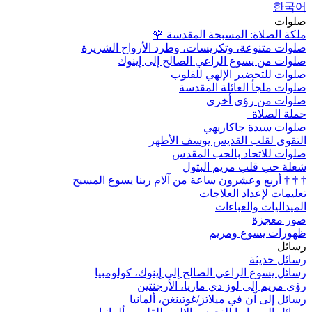
한국어
صلوات
ملكة الصلاة: المسبحة المقدسة
🌹
صلوات متنوعة، وتكريسات، وطرد الأرواح الشريرة
صلوات من يسوع الراعي الصالح إلى إينوك
صلوات للتحضير الإلهي للقلوب
صلوات ملجأ العائلة المقدسة
صلوات من رؤى أخرى
حملة الصلاة
صلوات سيدة جاكاريهي
التقوى لقلب القديس يوسف الأطهر
صلوات للاتحاد بالحب المقدس
شعلة حب قلب مريم البتول
†
†
†
أربع وعشرون ساعة من آلام ربنا يسوع المسيح
تعليمات لإعداد العلاجات
الميداليات والعباءات
صور معجزة
ظهورات يسوع ومريم
رسائل
رسائل حديثة
رسائل يسوع الراعي الصالح إلى إينوك، كولومبيا
رؤى مريم إلى لوز دي ماريا، الأرجنتين
رسائل إلى آن في ميلاتز/غوتينغن، ألمانيا