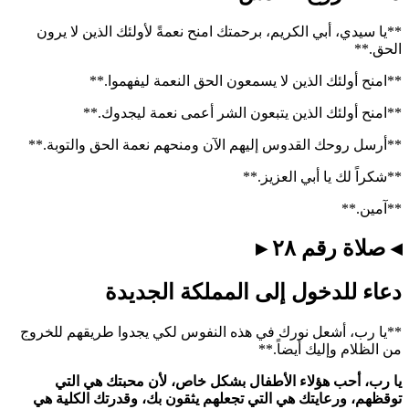
**يا سيدي، أبي الكريم، برحمتك امنح نعمةً لأولئك الذين لا يرون
الحق.**
**امنح أولئك الذين لا يسمعون الحق النعمة ليفهموا.**
**امنح أولئك الذين يتبعون الشر أعمى نعمة ليجدوك.**
**أرسل روحك القدوس إليهم الآن ومنحهم نعمة الحق والتوبة.**
**شكراً لك يا أبي العزيز.**
**آمين.**
◂ صلاة رقم ٢٨ ▸
دعاء للدخول إلى المملكة الجديدة
**يا رب، أشعل نورك في هذه النفوس لكي يجدوا طريقهم للخروج
من الظلام وإليك أيضاً.**
يا رب، أحب هؤلاء الأطفال بشكل خاص، لأن محبتك هي التي
توقظهم، ورعايتك هي التي تجعلهم يثقون بك، وقدرتك الكلية هي