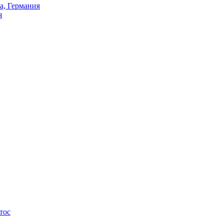
а, Германия
я
тос