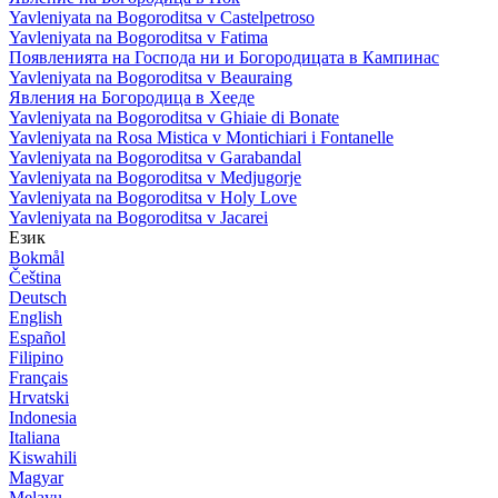
Yavleniyata na Bogoroditsa v Castelpetroso
Yavleniyata na Bogoroditsa v Fatima
Появленията на Господа ни и Богородицата в Кампинас
Yavleniyata na Bogoroditsa v Beauraing
Явления на Богородица в Хееде
Yavleniyata na Bogoroditsa v Ghiaie di Bonate
Yavleniyata na Rosa Mistica v Montichiari i Fontanelle
Yavleniyata na Bogoroditsa v Garabandal
Yavleniyata na Bogoroditsa v Medjugorje
Yavleniyata na Bogoroditsa v Holy Love
Yavleniyata na Bogoroditsa v Jacarei
Език
Bokmål
Čeština
Deutsch
English
Español
Filipino
Français
Hrvatski
Indonesia
Italiana
Kiswahili
Magyar
Melayu