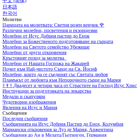
中文 (简体)
日本語
한국어
Молитви
Царицата на молитвата: Светия розен венчик
🌹
Различни молебни, посветения и екзорцизми
Молебни от Исус Добрия пастир до Енок
Молебни за Божественото подготовяване на сърцата
Молебни на Светото семейство Убежище
Молебни от други откровения
Кръстовият поход за молитва
Молебни от Нашата Госпожа на Жакарей
Почит към Най-чистото Сърце на Св. Йосиф
Молебни, които да се съединят със Светата любов
Пламъкът от любовта към Непорочното сърце на Мария
†
†
†
Двадесет и четири часа от Страстите на Господ Исус Хрис
Инструкции за подготовката на лекарства
Медали и скапуляри
Чудотворни изображения
Явления на Исус и Мария
Съобщения
Последни съобщения
Съобщенията на Исус Добрия Пастир до Енох, Колумбия
Мариански откровения за Луз де Мария, Аржентина
Съобщения до Ан в Мелатц/Гьотинген, Германия