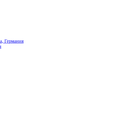
а, Германия
я