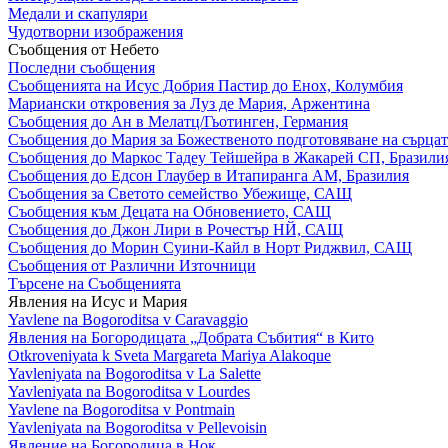
Медали и скапуляри
Чудотворни изображения
Съобщения от Небето
Последни съобщения
Съобщенията на Исус Добрия Пастир до Енох, Колумбия
Мариански откровения за Луз де Мария, Аржентина
Съобщения до Ан в Мелатц/Гьотинген, Германия
Съобщения до Мария за Божественото подготовяване на сърцат
Съобщения до Маркос Тадеу Тейшейра в Жакарей СП, Бразили
Съобщения до Едсон Глаубер в Итапиранга АМ, Бразилия
Съобщения за Светото семейство Убежище, САЩ
Съобщения към Децата на Обновението, САЩ
Съобщения до Джон Лири в Рочестър НЙ, САЩ
Съобщения до Морин Суини-Кайл в Норт Риджвил, САЩ
Съобщения от Различни Източници
Търсене на Съобщенията
Явления на Исус и Мария
Yavlene na Bogoroditsa v Caravaggio
Явления на Богородицата „Добрата Събития“ в Кито
Otkroveniyata k Sveta Margareta Mariya Alakoque
Yavleniyata na Bogoroditsa v La Salette
Yavleniyata na Bogoroditsa v Lourdes
Yavlene na Bogoroditsa v Pontmain
Yavleniyata na Bogoroditsa v Pellevoisin
Явление на Богородица в Нок