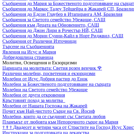
Съобщения до Мария за Божественото подготовяване на сърцат
Съобщения до Маркос Тадеу Тейшейра в Жакарей СП, Бразили
Съобщения до Едсон Глаубер в Итапиранга АМ, Бразилия
Съобщения за Светото семейство Убежище, САЩ
Съобщения към Децата на Обновението, САЩ
Съобщения до Джон Лири в Рочестър НЙ, САЩ
Съобщения до Морин Суини-Кайл в Норт Риджвил, САЩ
Съобщения от Различни Източници
Търсене на Съобщенията
Явления на Исус и Мария
Добредошлица страница
Молитви, Освещения и Екзорцизми
Царицата на молитвата: Светия розен венчик
🌹
Различни молебни, посветения и екзорцизми
Молебни от Исус Добрия пастир до Енок
Молебни за Божественото подготовяване на сърцата
Молебни на Светото семейство Убежище
Молебни от други откровения
Кръстовият поход за молитва
Молебни от Нашата Госпожа на Жакарей
Почит към Най-чистото Сърце на Св. Йосиф
Молебни, които да се съединят със Светата любов
Пламъкът от любовта към Непорочното сърце на Мария
†
†
†
Двадесет и четири часа от Страстите на Господ Исус Хрис
Инструкции за подготовката на лекарства