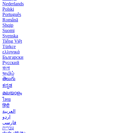
Nederlands
Polski
Português
Română
Shqip
Suomi
Svenska
Tiếng Việt
Türkçe
ελληνικά
Български
Русский
বাংলা
বதமிழ்
తెలుగు
ಕನ್ನಡ
മലയാളം
ไทย
हिंदी
العربية
اردو
فارسی
עִברִית