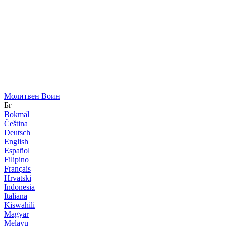
Молитвен Воин
Бг
Bokmål
Čeština
Deutsch
English
Español
Filipino
Français
Hrvatski
Indonesia
Italiana
Kiswahili
Magyar
Melayu