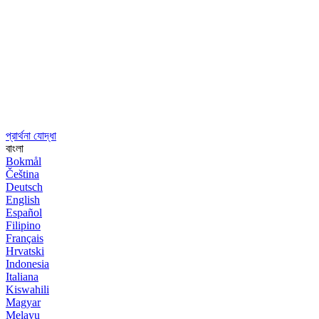
প্রার্থনা যোদ্ধা
বাংলা
Bokmål
Čeština
Deutsch
English
Español
Filipino
Français
Hrvatski
Indonesia
Italiana
Kiswahili
Magyar
Melayu