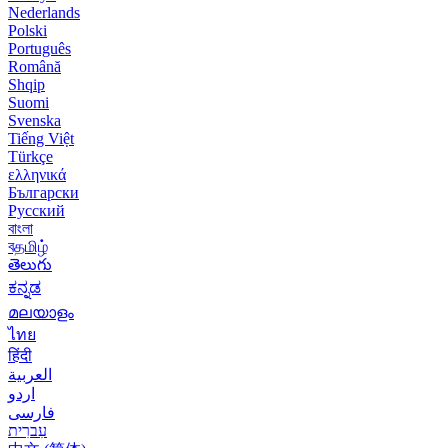
Nederlands
Polski
Português
Română
Shqip
Suomi
Svenska
Tiếng Việt
Türkçe
ελληνικά
Български
Русский
বাংলা
বதமிழ்
తెలుగు
ಕನ್ನಡ
മലയാളം
ไทย
हिंदी
العربية
اردو
فارسی
עִברִית