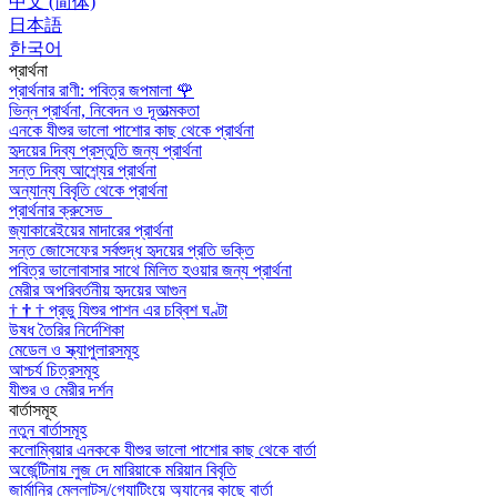
中文 (简体)
日本語
한국어
প্রার্থনা
প্রার্থনার রাণী: পবিত্র জপমালা
🌹
ভিন্ন প্রার্থনা, নিবেদন ও দূতাত্মকতা
এনকে যীশুর ভালো পাশোর কাছ থেকে প্রার্থনা
হৃদয়ের দিব্য প্রস্তুতি জন্য প্রার্থনা
সন্ত দিব্য আশ্র্যের প্রার্থনা
অন্যান্য বিবৃতি থেকে প্রার্থনা
প্রার্থনার ক্রুসেড
জ্যাকারেইয়ের মাদারের প্রার্থনা
সন্ত জোসেফের সর্বশুদ্ধ হৃদয়ের প্রতি ভক্তি
পবিত্র ভালোবাসার সাথে মিলিত হওয়ার জন্য প্রার্থনা
মেরীর অপরিবর্তনীয় হৃদয়ের আগুন
†
†
†
প্রভু যিশুর পাশন এর চব্বিশ ঘণ্টা
উষধ তৈরির নির্দেশিকা
মেডেল ও স্ক্যাপুলারসমূহ
আশ্চর্য চিত্রসমূহ
যীশুর ও মেরীর দর্শন
বার্তাসমূহ
নতুন বার্তাসমূহ
কলোম্বিয়ার এনককে যীশুর ভালো পাশোর কাছ থেকে বার্তা
অর্জেন্টিনায় লুজ দে মারিয়াকে মরিয়ান বিবৃতি
জার্মানির মেল্লাট্‌স/গ্যোটিংয়ে অ্যানের কাছে বার্তা