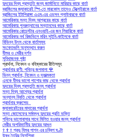
হৃদয়ের দিব্য প্রস্তুতি জন্য জার্মানিতে মারিয়ার কাছে বার্তা
ব্রাজিলের জ্যাকারেই স্পি-তে মারকোস তাদেও টেক্সেইরাকে বার্তা
ব্রাজিলের ইটাপিরাঙ্গা এএম-এর এডসন গ্লাউবারকে বার্তা
আমেরিকায় সন্ত দিব্য আশ্রয়ের কাছে বার্তা
আমেরিকায় পুনরুত্থানের সন্তানদের কাছে বার্তা
আমেরিকার রোচেস্টার এনওয়াই-এর জন লিয়ারিকে বার্তা
আমেরিকার নর্থ রিজভিলে মরিন সুইনি-কাইলকে বার্তা
বিভিন্ন উৎস থেকে বার্তাসমূহ
সংকেতগুলি অনুসন্ধান করুন
যীশুর ও মেরীর দর্শন
সুবিধাজনক পৃষ্ঠা
প্রার্থনা, নিবেদন ও বহিষ্কারের রীতিসমূহ
প্রার্থনার রাণী: পবিত্র জপমালা
🌹
ভিন্ন প্রার্থনা, নিবেদন ও দূতাত্মকতা
এনকে যীশুর ভালো পাশোর কাছ থেকে প্রার্থনা
হৃদয়ের দিব্য প্রস্তুতি জন্য প্রার্থনা
সন্ত দিব্য আশ্র্যের প্রার্থনা
অন্যান্য বিবৃতি থেকে প্রার্থনা
প্রার্থনার ক্রুসেড
জ্যাকারেইয়ের মাদারের প্রার্থনা
সন্ত জোসেফের সর্বশুদ্ধ হৃদয়ের প্রতি ভক্তি
পবিত্র ভালোবাসার সাথে মিলিত হওয়ার জন্য প্রার্থনা
মেরীর অপরিবর্তনীয় হৃদয়ের আগুন
†
†
†
প্রভু যিশুর পাশন এর চব্বিশ ঘণ্টা
উষধ তৈরির নির্দেশিকা