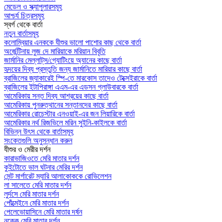
মেডেল ও স্ক্যাপুলারসমূহ
আশ্চর্য চিত্রসমূহ
স্বর্গ থেকে বার্তা
নতুন বার্তাসমূহ
কলোম্বিয়ার এনককে যীশুর ভালো পাশোর কাছ থেকে বার্তা
অর্জেন্টিনায় লুজ দে মারিয়াকে মরিয়ান বিবৃতি
জার্মানির মেল্লাট্‌স/গ্যোটিংয়ে অ্যানের কাছে বার্তা
হৃদয়ের দিব্য প্রস্তুতি জন্য জার্মানিতে মারিয়ার কাছে বার্তা
ব্রাজিলের জ্যাকারেই স্পি-তে মারকোস তাদেও টেক্সেইরাকে বার্তা
ব্রাজিলের ইটাপিরাঙ্গা এএম-এর এডসন গ্লাউবারকে বার্তা
আমেরিকায় সন্ত দিব্য আশ্রয়ের কাছে বার্তা
আমেরিকায় পুনরুত্থানের সন্তানদের কাছে বার্তা
আমেরিকার রোচেস্টার এনওয়াই-এর জন লিয়ারিকে বার্তা
আমেরিকার নর্থ রিজভিলে মরিন সুইনি-কাইলকে বার্তা
বিভিন্ন উৎস থেকে বার্তাসমূহ
সংকেতগুলি অনুসন্ধান করুন
যীশুর ও মেরীর দর্শন
কারাভাজিওতে মেরি মাতার দর্শন
কুইটোতে ভাল ঘটনার মেরির দর্শন
সেন্ট মার্গারেট ম্যারি আলাকোককে রোভিলেশন
লা সালেতে মেরি মাতার দর্শন
লুর্দসে মেরি মাতার দর্শন
পোঁত্মেইনে মেরি মাতার দর্শন
পেলেভোয়াসিনে মেরি মাতার দর্ষন
নক্কে মেরি মাতার দর্শন