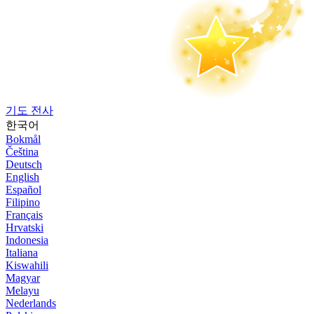
기도 전사
한국어
Bokmål
Čeština
Deutsch
English
Español
Filipino
Français
Hrvatski
Indonesia
Italiana
Kiswahili
Magyar
Melayu
Nederlands