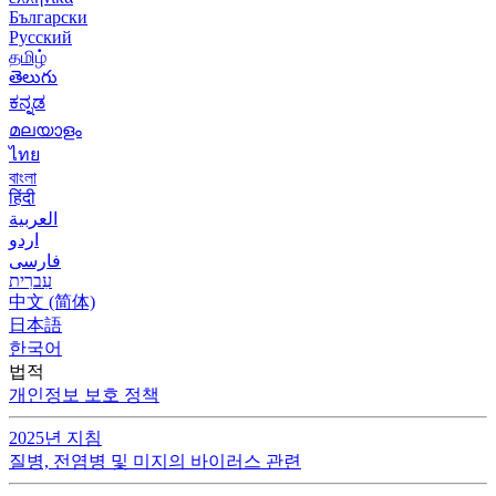
Български
Русский
தமிழ்
తెలుగు
ಕನ್ನಡ
മലയാളം
ไทย
বাংলা
हिंदी
العربية
اردو
فارسی
עִברִית
中文 (简体)
日本語
한국어
법적
개인정보 보호 정책
2025년 지침
질병, 전염병 및 미지의 바이러스 관련