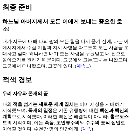
최종 준비
하느님 아버지께서 모든 이에게 보내는 중요한 호
소!
내가 지구에 대해 나의 팔의 모든 힘을 다시 풀기 전에, 나는 이
메시지에서 주실 지침과 지시 사항을 따르도록 모든 사람을 초
대하고 싶다. 왜냐하면 내가 모든 사람을 구원받고 내 집으로
돌아오기를 원하기 때문이다. 그곳에서 그는/그녀는 나왔으며,
그곳에서 떠나왔으며, 그곳에 있다.
(
계속...
)
적색 경보
우리 자유와 존재의 끝
나의 적을 섬기는 새로운 세계 질서
는 이미 세상을 지배하기
시작했으며,
독재의 일정
은 기존 유행병에 대한
백신과 백신의
계획
으로 시작했다; 이러한 백신은 해결책이 아니라,
홀로코스
트
의 시작이며, 이는
죽음
,
초인류주의
와
수수의 표식 삽입
로
이어질 것이다. 수천만 명의 인간에게. (
계속
)