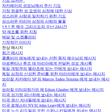
기도 십자군
자카레이의 성모님께서 주신 기도
가장 정결한 성 요셉의 심장에 대한 신심
성스러운 사랑과 일치하기 위한 기도
성스러운 마리아 심장의 사랑의 불꽃
†
†
†
주 예수 그리스도의 수난 24시간
약 제조를 위한 지침
메달 및 스캡룰라리
기적적인 이미지
천상 메시지
최근 메시지
콜롬비아 에녹에게 보내는 선한 목자 예수님의 메시지
아르헨티나 루즈 데 마리아에게 전달된 성모 계시록
독일 게팅겐의 멜라츠에 있는 안에게 보내는 메시지
독일 심장의 신성한 준비를 위한 마리아에게 보내는 메시지
브라질 자카레이 SP 의 Marcos Tadeu Teixeira 에게 보내는 메시
지
브라질 이타피랑가의 에 Edson Glauber 에게 보내는 메시지
미국 성가정 피난처에 보내는 메시지
미국 갱신 자녀들에게 보내는 메시지
미국 로체스터 NY의 John Leary에게 보내는 메시지
미국 노스 리드빌의 모린 스위니-카일에게 보내는 메시지