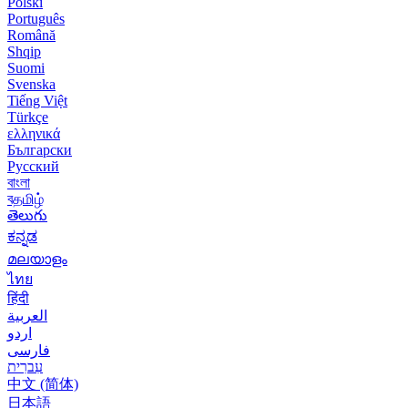
Polski
Português
Română
Shqip
Suomi
Svenska
Tiếng Việt
Türkçe
ελληνικά
Български
Русский
বাংলা
বதமிழ்
తెలుగు
ಕನ್ನಡ
മലയാളം
ไทย
हिंदी
العربية
اردو
فارسی
עִברִית
中文 (简体)
日本語