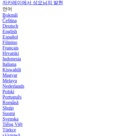
자카레이에서 성모님의 발현
언어
Bokmål
Čeština
Deutsch
English
Español
Filipino
Français
Hrvatski
Indonesia
Italiana
Kiswahili
Magyar
Melayu
Nederlands
Polski
Português
Română
Shqip
Suomi
Svenska
Tiếng Việt
Türkçe
ελληνικά