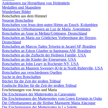
Anleitungen zur Herstellung von Heilmitteln
Medaillen und Skapuliere
Wunderbare Bilder
Botschaften aus dem Himmel
Neueste Botschaften
Botschaften von Jesus dem guten Hirten an Enoch, Kolumbien
Marianische Offenbarungen an Luz de Maria, Argentinien
Botschaften an Anne in Mellatz/Göttingen, Deutschland
Botschaften an Maria zur Göttlichen Vorbereitung der Herzen,
Deutschland
Botschaften an Marcos Tadeu Teixeira in Jacareí SP, Brasilien
Botschaften an Edson Glauber in Itapiranga AM, Brasilien
Botschaften an die Zuflucht der Heiligen Familie, USA
Botschaften an die Kinder der Erneuerung, USA
Botschaften an John Leary in Rochester NY, USA
Botschaften an Maureen Sweeney-Kyle in North Ridgeville, USA
Botschaften aus verschiedenen Quellen
Suche in den Botschaften
Bücher für die Zeit der großen Trübsal
Englische Bücher für die Zeit der großen Trübsal
Erscheinungen von Jesus und Maria
Die Erscheinung der Muttergottes in Caravaggio
Die Erscheinungen der Muttergottes vom Guten Ereignis in Quito
Die Offenbarungen an die Heilige Margarete Maria Alacoque
Die Erscheinungen der Muttergottes in La Salette