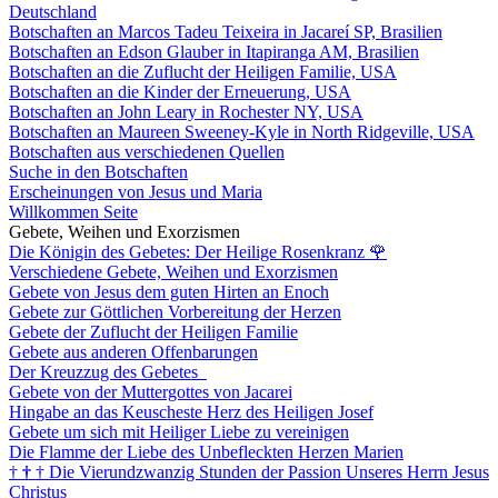
Deutschland
Botschaften an Marcos Tadeu Teixeira in Jacareí SP, Brasilien
Botschaften an Edson Glauber in Itapiranga AM, Brasilien
Botschaften an die Zuflucht der Heiligen Familie, USA
Botschaften an die Kinder der Erneuerung, USA
Botschaften an John Leary in Rochester NY, USA
Botschaften an Maureen Sweeney-Kyle in North Ridgeville, USA
Botschaften aus verschiedenen Quellen
Suche in den Botschaften
Erscheinungen von Jesus und Maria
Willkommen Seite
Gebete, Weihen und Exorzismen
Die Königin des Gebetes: Der Heilige Rosenkranz
🌹
Verschiedene Gebete, Weihen und Exorzismen
Gebete von Jesus dem guten Hirten an Enoch
Gebete zur Göttlichen Vorbereitung der Herzen
Gebete der Zuflucht der Heiligen Familie
Gebete aus anderen Offenbarungen
Der Kreuzzug des Gebetes
Gebete von der Muttergottes von Jacarei
Hingabe an das Keuscheste Herz des Heiligen Josef
Gebete um sich mit Heiliger Liebe zu vereinigen
Die Flamme der Liebe des Unbefleckten Herzen Marien
†
†
†
Die Vierundzwanzig Stunden der Passion Unseres Herrn Jesus
Christus