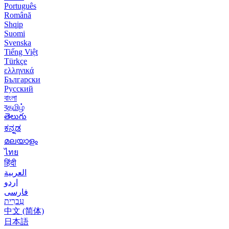
Português
Română
Shqip
Suomi
Svenska
Tiếng Việt
Türkçe
ελληνικά
Български
Русский
বাংলা
বதமிழ்
తెలుగు
ಕನ್ನಡ
മലയാളം
ไทย
हिंदी
العربية
اردو
فارسی
עִברִית
中文 (简体)
日本語