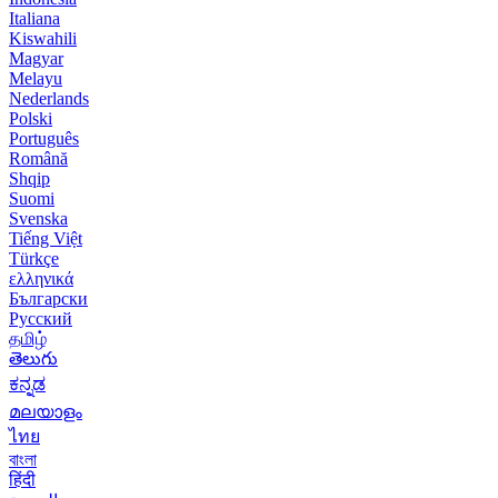
Italiana
Kiswahili
Magyar
Melayu
Nederlands
Polski
Português
Română
Shqip
Suomi
Svenska
Tiếng Việt
Türkçe
ελληνικά
Български
Русский
தமிழ்
తెలుగు
ಕನ್ನಡ
മലയാളം
ไทย
বাংলা
हिंदी