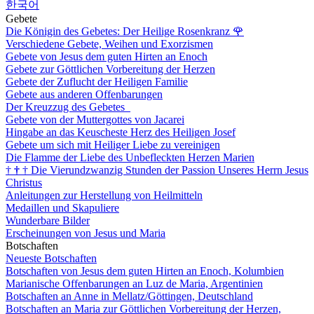
한국어
Gebete
Die Königin des Gebetes: Der Heilige Rosenkranz
🌹
Verschiedene Gebete, Weihen und Exorzismen
Gebete von Jesus dem guten Hirten an Enoch
Gebete zur Göttlichen Vorbereitung der Herzen
Gebete der Zuflucht der Heiligen Familie
Gebete aus anderen Offenbarungen
Der Kreuzzug des Gebetes
Gebete von der Muttergottes von Jacarei
Hingabe an das Keuscheste Herz des Heiligen Josef
Gebete um sich mit Heiliger Liebe zu vereinigen
Die Flamme der Liebe des Unbefleckten Herzen Marien
†
†
†
Die Vierundzwanzig Stunden der Passion Unseres Herrn Jesus
Christus
Anleitungen zur Herstellung von Heilmitteln
Medaillen und Skapuliere
Wunderbare Bilder
Erscheinungen von Jesus und Maria
Botschaften
Neueste Botschaften
Botschaften von Jesus dem guten Hirten an Enoch, Kolumbien
Marianische Offenbarungen an Luz de Maria, Argentinien
Botschaften an Anne in Mellatz/Göttingen, Deutschland
Botschaften an Maria zur Göttlichen Vorbereitung der Herzen,