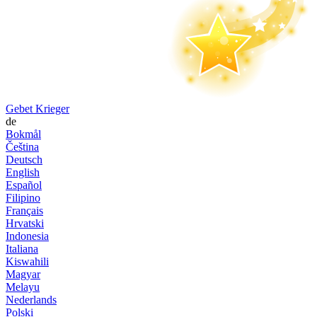
Gebet Krieger
de
Bokmål
Čeština
Deutsch
English
Español
Filipino
Français
Hrvatski
Indonesia
Italiana
Kiswahili
Magyar
Melayu
Nederlands
Polski