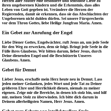
Herzen aller Mütter eine besondere und selbstlose Liebe zu
ihren ungeborenen Kindern und die Erkenntnis, dass alles
Leben von Gott gegeben ist. Verändere die Herzen der
Regierenden, damit sie erkennen, dass sie das Abschlachten der
Ungeborenen nicht dulden dürfen. Sei unsere Fürsprecherin
vor dem Thron Gottes, liebe Heilige Jungfrau Maria. Amen.
Ein Gebet zur Anrufung der Engel
Liebe Diener Gottes, Engelwächter, ruft Jesus an, um jede Seele
für den Weg zu erwecken, dem sie folgt. Bringt jede Seele in die
Fülle ihres Glaubens. Wir bitten darum, lieber Jesus, durch
Deine dienenden Engel und die Beschützerin Unseres
Glaubens. Amen.
Gebet für Demut
Lieber Jesus, erschaffe mein Herz heute neu in Demut. Lass
jeden meiner Gedanken, jedes Wort und jede Tat zu Deiner
größeren Ehre und Herrlichkeit dienen, niemals zu meiner
eigenen. Zeige mir die Bereiche, in denen ich stolz bin, und hilf
mir, meinen Stolz zu überwinden. Ich bitte dich darum in
Deinem allerheiligsten Namen, Herr Jesus. Amen.