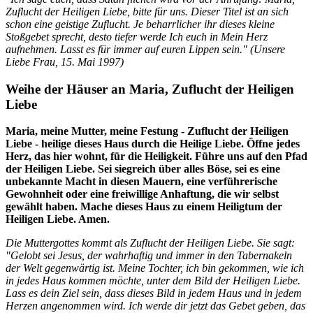
Zuflucht der Heiligen Liebe, bitte für uns. Dieser Titel ist an sich
schon eine geistige Zuflucht. Je beharrlicher ihr dieses kleine
Stoßgebet sprecht, desto tiefer werde Ich euch in Mein Herz
aufnehmen. Lasst es für immer auf euren Lippen sein." (
Unsere
Liebe Frau
,
15. Mai 1997
)
Weihe der Häuser an Maria, Zuflucht der Heiligen
Liebe
Maria, meine Mutter, meine Festung - Zuflucht der Heiligen
Liebe - heilige dieses Haus durch die Heilige Liebe. Öffne jedes
Herz, das hier wohnt, für die Heiligkeit. Führe uns auf den Pfad
der Heiligen Liebe. Sei siegreich über alles Böse, sei es eine
unbekannte Macht in diesen Mauern, eine verführerische
Gewohnheit oder eine freiwillige Anhaftung, die wir selbst
gewählt haben. Mache dieses Haus zu einem Heiligtum der
Heiligen Liebe. Amen.
Die Muttergottes kommt als Zuflucht der Heiligen Liebe. Sie sagt:
"Gelobt sei Jesus, der wahrhaftig und immer in den Tabernakeln
der Welt gegenwärtig ist. Meine Tochter, ich bin gekommen, wie ich
in jedes Haus kommen möchte, unter dem Bild der Heiligen Liebe.
Lass es dein Ziel sein, dass dieses Bild in jedem Haus und in jedem
Herzen angenommen wird. Ich werde dir jetzt das Gebet geben, das