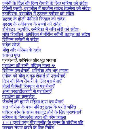
जर्मनी के दिल की दिव्य तैयारी के लिए मारिया को संदेश
जैकेरी एसपी, ब्राज़ील में मार्कोस तादेउ टेक्सेरा को संदेश
इटापिरंगा, ब्राज़ील में एडसन ग्लौबर को संदेश
यूएसए के होली फैमिली रिफ्यूज को संदेश
यूएसए के नवीकरण के बच्चों को संदेश
रोचेस्टर, न्यूयॉर्क, अमेरिका में जॉन लेरी को संदेश
नॉर्थ रिजविले, अमेरिका में मॉरीन स्वीनी-काइल को संदेश
विभिन्न स्रोतों से संदेश
संदेश खोजें
यीशु और मरियम के दर्शन
स्वागत पृष्ठ
प्रार्थनाएँ, अभिषेक और भूत भगाना
प्रार्थना की रानी: पवित्र माला
🌹
विभिन्न प्रार्थनाएँ, अभिषेक और भूत भगाना
एनोक को यीशु द गुड शेफर्ड से प्रार्थनाएँ
दिल की दिव्य तैयारी के लिए प्रार्थनाएँ
होली फैमिली रिफ्यूज से प्रार्थनाएँ
अन्य प्रकटीकरणों से प्रार्थनाएँ
प्रार्थना का क्रूसेड
जैकरेई की हमारी महिला द्वारा प्रार्थनाएँ
संत जोसेफ के परम पवित्र हृदय के प्रति भक्ति
पवित्र प्रेम के साथ एकजुट होने के लिए प्रार्थनाएँ
मरियम के निष्कलंक हृदय की प्रेम ज्वाला
†
†
†
हमारे प्रभु यीशु मसीह के जुनून के चौबीस घंटे
उपचार तैयार करने के लिए निर्देश