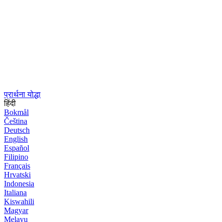
प्रार्थना योद्धा
हिंदी
Bokmål
Čeština
Deutsch
English
Español
Filipino
Français
Hrvatski
Indonesia
Italiana
Kiswahili
Magyar
Melayu