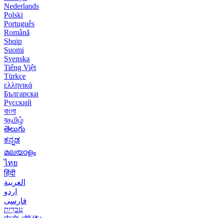
Nederlands
Polski
Português
Română
Shqip
Suomi
Svenska
Tiếng Việt
Türkçe
ελληνικά
Български
Русский
বাংলা
বதமிழ்
తెలుగు
ಕನ್ನಡ
മലയാളം
ไทย
हिंदी
العربية
اردو
فارسی
עִברִית