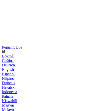
Pejuang Doa
id
Bokmål
Čeština
Deutsch
English
Español
Filipino
Français
Hrvatski
Indonesia
Italiana
Kiswahili
Magyar
Melayu