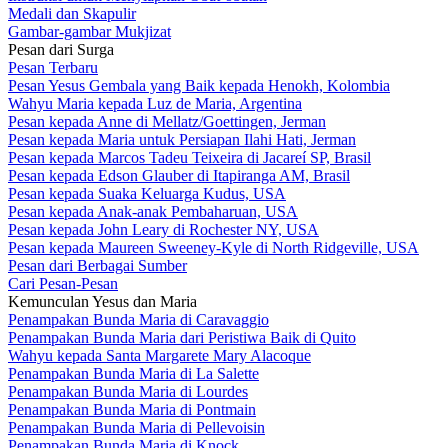
Medali dan Skapulir
Gambar-gambar Mukjizat
Pesan dari Surga
Pesan Terbaru
Pesan Yesus Gembala yang Baik kepada Henokh, Kolombia
Wahyu Maria kepada Luz de Maria, Argentina
Pesan kepada Anne di Mellatz/Goettingen, Jerman
Pesan kepada Maria untuk Persiapan Ilahi Hati, Jerman
Pesan kepada Marcos Tadeu Teixeira di Jacareí SP, Brasil
Pesan kepada Edson Glauber di Itapiranga AM, Brasil
Pesan kepada Suaka Keluarga Kudus, USA
Pesan kepada Anak-anak Pembaharuan, USA
Pesan kepada John Leary di Rochester NY, USA
Pesan kepada Maureen Sweeney-Kyle di North Ridgeville, USA
Pesan dari Berbagai Sumber
Cari Pesan-Pesan
Kemunculan Yesus dan Maria
Penampakan Bunda Maria di Caravaggio
Penampakan Bunda Maria dari Peristiwa Baik di Quito
Wahyu kepada Santa Margarete Mary Alacoque
Penampakan Bunda Maria di La Salette
Penampakan Bunda Maria di Lourdes
Penampakan Bunda Maria di Pontmain
Penampakan Bunda Maria di Pellevoisin
Penampakan Bunda Maria di Knock