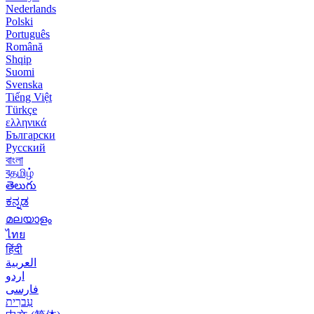
Nederlands
Polski
Português
Română
Shqip
Suomi
Svenska
Tiếng Việt
Türkçe
ελληνικά
Български
Русский
বাংলা
বதமிழ்
తెలుగు
ಕನ್ನಡ
മലയാളം
ไทย
हिंदी
العربية
اردو
فارسی
עִברִית