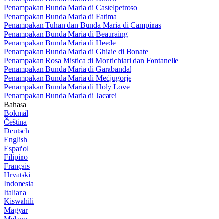
Penampakan Bunda Maria di Castelpetroso
Penampakan Bunda Maria di Fatima
Penampakan Tuhan dan Bunda Maria di Campinas
Penampakan Bunda Maria di Beauraing
Penampakan Bunda Maria di Heede
Penampakan Bunda Maria di Ghiaie di Bonate
Penampakan Rosa Mistica di Montichiari dan Fontanelle
Penampakan Bunda Maria di Garabandal
Penampakan Bunda Maria di Medjugorje
Penampakan Bunda Maria di Holy Love
Penampakan Bunda Maria di Jacarei
Bahasa
Bokmål
Čeština
Deutsch
English
Español
Filipino
Français
Hrvatski
Indonesia
Italiana
Kiswahili
Magyar
Melayu