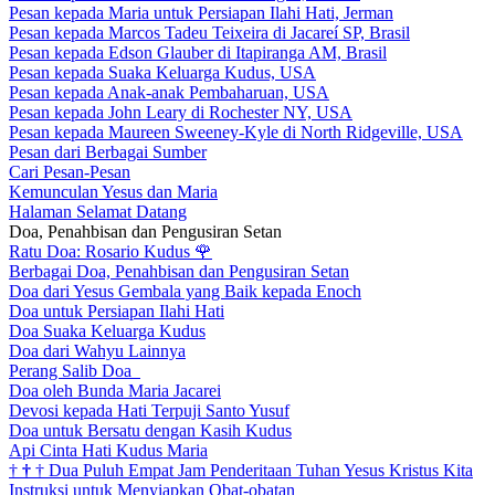
Pesan kepada Maria untuk Persiapan Ilahi Hati, Jerman
Pesan kepada Marcos Tadeu Teixeira di Jacareí SP, Brasil
Pesan kepada Edson Glauber di Itapiranga AM, Brasil
Pesan kepada Suaka Keluarga Kudus, USA
Pesan kepada Anak-anak Pembaharuan, USA
Pesan kepada John Leary di Rochester NY, USA
Pesan kepada Maureen Sweeney-Kyle di North Ridgeville, USA
Pesan dari Berbagai Sumber
Cari Pesan-Pesan
Kemunculan Yesus dan Maria
Halaman Selamat Datang
Doa, Penahbisan dan Pengusiran Setan
Ratu Doa: Rosario Kudus
🌹
Berbagai Doa, Penahbisan dan Pengusiran Setan
Doa dari Yesus Gembala yang Baik kepada Enoch
Doa untuk Persiapan Ilahi Hati
Doa Suaka Keluarga Kudus
Doa dari Wahyu Lainnya
Perang Salib Doa
Doa oleh Bunda Maria Jacarei
Devosi kepada Hati Terpuji Santo Yusuf
Doa untuk Bersatu dengan Kasih Kudus
Api Cinta Hati Kudus Maria
†
†
†
Dua Puluh Empat Jam Penderitaan Tuhan Yesus Kristus Kita
Instruksi untuk Menyiapkan Obat-obatan