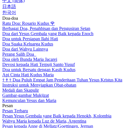
中文 (简体)
日本語
한국어
Doa-doa
Ratu Doa: Rosario Kudus
🌹
Berbagai Doa, Penahbisan dan Pengusiran Setan
Doa dari Yesus Gembala yang Baik kepada Enoch
Doa untuk Persiapan Ilahi Hati
Doa Suaka Keluarga Kudus
Doa dari Wahyu Lainnya
Perang Salib Doa
Doa oleh Bunda Maria Jacarei
Devosi kepada Hati Terpuji Santo Yusuf
Doa untuk Bersatu dengan Kasih Kudus
Api Cinta Hati Kudus Maria
†
†
†
Dua Puluh Empat Jam Penderitaan Tuhan Yesus Kristus Kita
Instruksi untuk Menyiapkan Obat-obatan
Medali dan Skapulir
Gambar-gambar Mukjizat
Kemunculan Yesus dan Maria
Pesan
Pesan Terbaru
Pesan Yesus Gembala yang Baik kepada Henokh, Kolombia
Wahyu Maria kepada Luz de Maria, Argentina
Pesan kepada Anne di Mellatz/Goettingen, Jerman