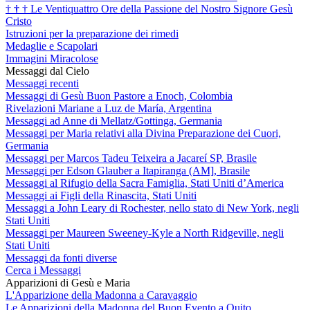
†
†
†
Le Ventiquattro Ore della Passione del Nostro Signore Gesù
Cristo
Istruzioni per la preparazione dei rimedi
Medaglie e Scapolari
Immagini Miracolose
Messaggi dal Cielo
Messaggi recenti
Messaggi di Gesù Buon Pastore a Enoch, Colombia
Rivelazioni Mariane a Luz de María, Argentina
Messaggi ad Anne di Mellatz/Gottinga, Germania
Messaggi per Maria relativi alla Divina Preparazione dei Cuori,
Germania
Messaggi per Marcos Tadeu Teixeira a Jacareí SP, Brasile
Messaggi per Edson Glauber a Itapiranga (AM], Brasile
Messaggi al Rifugio della Sacra Famiglia, Stati Uniti d’America
Messaggi ai Figli della Rinascita, Stati Uniti
Messaggi a John Leary di Rochester, nello stato di New York, negli
Stati Uniti
Messaggi per Maureen Sweeney-Kyle a North Ridgeville, negli
Stati Uniti
Messaggi da fonti diverse
Cerca i Messaggi
Apparizioni di Gesù e Maria
L'Apparizione della Madonna a Caravaggio
Le Apparizioni della Madonna del Buon Evento a Quito