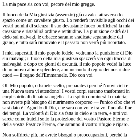
La mia pace sia con voi, pecore del mio gregge.
Il fuoco della Mia giustizia (assenzio) già cavalca attraverso lo
spazio come un cavaliere giusto. Lo renderò invisibile agli occhi dei
vostri uomini di scienza; il suo devastante fuoco purificherà la mia
creazione e ristabilirà ordine e rettitudine. La punizione cadrà dal
cielo sui malvagi, le erbacce saranno sradicate separandole dal
grano, e tutto sarà rinnovato e il passato non verrà più ricordato.
I miei superstiti, il mio popolo fedele, vedranno la punizione di Dio
sui malvagi; il fuoco della mia giustizia spazzerà via ogni traccia di
malvagità, e dopo tre giorni di oscurità, il mio popolo vedrà la luce
di un nuovo albore splendere, annunciando il regno dei nostri due
cuori — il regno dell'Emmanuele, Dio con voi.
Oh Mio popolo, o Israele scelto, preparatevi perché Nuovi cieli e
una Nuova terra vi attendono! I vostri corpi saranno trasformati in
corpi spirituali di natura angelica. Lo spirito dominerà la materia;
non avrete più bisogno di nutrimento corporeo — l'unico cibo che vi
sarà dato è l'Agnello di Dio, che sarà con voi e tra voi fino alla fine
dei tempi. La volontà di Dio sia fatta in cielo e in terra, e tutti voi
sarete come fratelli sotto la protezione del vostro Pastore Eterno e
della vostra Pastrice Eterna, che saranno il vostro rifugio e riparo.
Non soffrirete più, né avrete bisogni o preoccupazioni, perché la