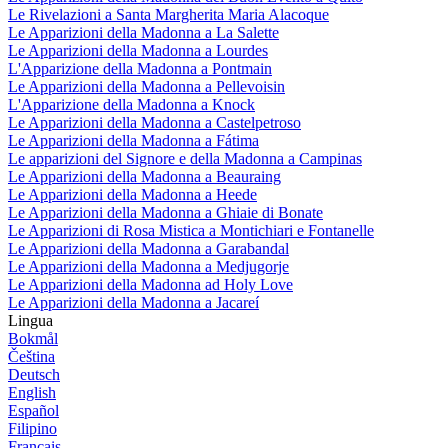
Le Rivelazioni a Santa Margherita Maria Alacoque
Le Apparizioni della Madonna a La Salette
Le Apparizioni della Madonna a Lourdes
L'Apparizione della Madonna a Pontmain
Le Apparizioni della Madonna a Pellevoisin
L'Apparizione della Madonna a Knock
Le Apparizioni della Madonna a Castelpetroso
Le Apparizioni della Madonna a Fátima
Le apparizioni del Signore e della Madonna a Campinas
Le Apparizioni della Madonna a Beauraing
Le Apparizioni della Madonna a Heede
Le Apparizioni della Madonna a Ghiaie di Bonate
Le Apparizioni di Rosa Mistica a Montichiari e Fontanelle
Le Apparizioni della Madonna a Garabandal
Le Apparizioni della Madonna a Medjugorje
Le Apparizioni della Madonna ad Holy Love
Le Apparizioni della Madonna a Jacareí
Lingua
Bokmål
Čeština
Deutsch
English
Español
Filipino
Français