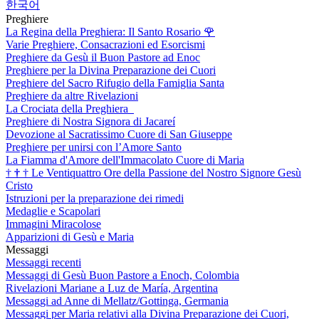
한국어
Preghiere
La Regina della Preghiera: Il Santo Rosario
🌹
Varie Preghiere, Consacrazioni ed Esorcismi
Preghiere da Gesù il Buon Pastore ad Enoc
Preghiere per la Divina Preparazione dei Cuori
Preghiere del Sacro Rifugio della Famiglia Santa
Preghiere da altre Rivelazioni
La Crociata della Preghiera
Preghiere di Nostra Signora di Jacareí
Devozione al Sacratissimo Cuore di San Giuseppe
Preghiere per unirsi con l’Amore Santo
La Fiamma d'Amore dell'Immacolato Cuore di Maria
†
†
†
Le Ventiquattro Ore della Passione del Nostro Signore Gesù
Cristo
Istruzioni per la preparazione dei rimedi
Medaglie e Scapolari
Immagini Miracolose
Apparizioni di Gesù e Maria
Messaggi
Messaggi recenti
Messaggi di Gesù Buon Pastore a Enoch, Colombia
Rivelazioni Mariane a Luz de María, Argentina
Messaggi ad Anne di Mellatz/Gottinga, Germania
Messaggi per Maria relativi alla Divina Preparazione dei Cuori,