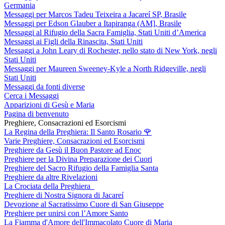
Germania
Messaggi per Marcos Tadeu Teixeira a Jacareí SP, Brasile
Messaggi per Edson Glauber a Itapiranga (AM], Brasile
Messaggi al Rifugio della Sacra Famiglia, Stati Uniti d’America
Messaggi ai Figli della Rinascita, Stati Uniti
Messaggi a John Leary di Rochester, nello stato di New York, negli
Stati Uniti
Messaggi per Maureen Sweeney-Kyle a North Ridgeville, negli
Stati Uniti
Messaggi da fonti diverse
Cerca i Messaggi
Apparizioni di Gesù e Maria
Pagina di benvenuto
Preghiere, Consacrazioni ed Esorcismi
La Regina della Preghiera: Il Santo Rosario
🌹
Varie Preghiere, Consacrazioni ed Esorcismi
Preghiere da Gesù il Buon Pastore ad Enoc
Preghiere per la Divina Preparazione dei Cuori
Preghiere del Sacro Rifugio della Famiglia Santa
Preghiere da altre Rivelazioni
La Crociata della Preghiera
Preghiere di Nostra Signora di Jacareí
Devozione al Sacratissimo Cuore di San Giuseppe
Preghiere per unirsi con l’Amore Santo
La Fiamma d'Amore dell'Immacolato Cuore di Maria