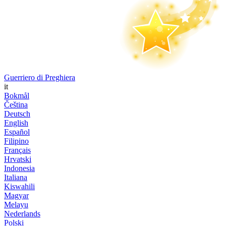
Guerriero di Preghiera
it
Bokmål
Čeština
Deutsch
English
Español
Filipino
Français
Hrvatski
Indonesia
Italiana
Kiswahili
Magyar
Melayu
Nederlands
Polski