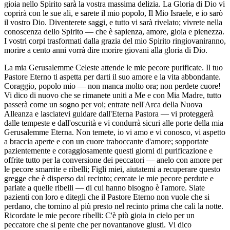
gioia nello Spirito sarà la vostra massima delizia. La Gloria di Dio vi
coprirà con le sue ali, e sarete il mio popolo, Il Mio Israele, e io sarò
il vostro Dio. Diventerete saggi, e tutto vi sarà rivelato; vivrete nella
conoscenza dello Spirito — che è sapienza, amore, gioia e pienezza.
I vostri corpi trasformati dalla grazia del mio Spirito ringiovaniranno,
morire a cento anni vorrà dire morire giovani alla gloria di Dio.
La mia Gerusalemme Celeste attende le mie pecore purificate. Il tuo
Pastore Eterno ti aspetta per darti il suo amore e la vita abbondante.
Coraggio, popolo mio — non manca molto ora; non perdete cuore!
Vi dico di nuovo che se rimanete uniti a Me e con Mia Madre, tutto
passerà come un sogno per voi; entrate nell'Arca della Nuova
Alleanza e lasciatevi guidare dall'Eterna Pastora — vi proteggerà
dalle tempeste e dall'oscurità e vi condurrà sicuri alle porte della mia
Gerusalemme Eterna. Non temete, io vi amo e vi conosco, vi aspetto
a braccia aperte e con un cuore traboccante d'amore; sopportate
pazientemente e coraggiosamente questi giorni di purificazione e
offrite tutto per la conversione dei peccatori — anelo con amore per
le pecore smarrite e ribelli; Figli miei, aiutatemi a recuperare questo
gregge che è disperso dal recinto; cercate le mie pecore perdute e
parlate a quelle ribelli — di cui hanno bisogno è l'amore. Siate
pazienti con loro e ditegli che il Pastore Eterno non vuole che si
perdano, che tornino al più presto nel recinto prima che cali la notte.
Ricordate le mie pecore ribelli: C'è più gioia in cielo per un
peccatore che si pente che per novantanove giusti. Vi dico