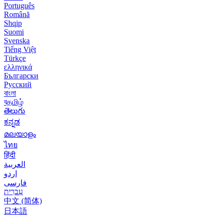
Português
Română
Shqip
Suomi
Svenska
Tiếng Việt
Türkçe
ελληνικά
Български
Русский
বাংলা
বதமிழ்
తెలుగు
ಕನ್ನಡ
മലയാളം
ไทย
हिंदी
العربية
اردو
فارسی
עִברִית
中文 (简体)
日本語