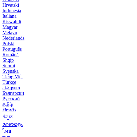
Hrvatski
Indonesia
Italiana
Kiswahili
Magyar
Melayu
Nederlands
Polski
Português
Română
Shqip
Suomi
Svenska
Tiếng Việt
Türkçe
ελληνικά
Български
Русский
தமிழ்
తెలుగు
ಕನ್ನಡ
മലയാളം
ไทย