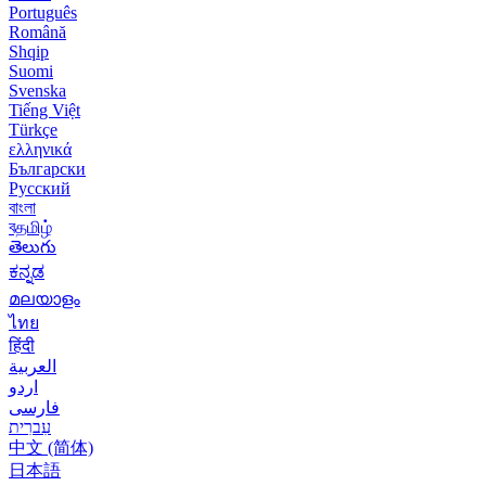
Português
Română
Shqip
Suomi
Svenska
Tiếng Việt
Türkçe
ελληνικά
Български
Русский
বাংলা
বதமிழ்
తెలుగు
ಕನ್ನಡ
മലയാളം
ไทย
हिंदी
العربية
اردو
فارسی
עִברִית
中文 (简体)
日本語