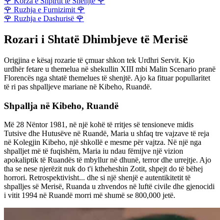
🌹
Korza e Shpirtit të Shenjtë
🌹
🌹
Ruzhja e Furnizimit
🌹
🌹
Ruzhja e Dashurisë
🌹
Rozari i Shtatë Dhimbjeve të Merisë
Origjina e kësaj rozarie të çmuar shkon tek Urdhri Servit. Kjo
urdhër fetare u themelua në shekullin XIII mbi Malin Scenario pranë
Florencës nga shtatë themelues të shenjtë. Ajo ka fituar popullaritet
të ri pas shpalljeve mariane në Kibeho, Ruandë.
Shpallja në Kibeho, Ruandë
Më 28 Nëntor 1981, në një kohë të rritjes së tensioneve midis
Tutsive dhe Hutusëve në Ruandë, Maria u shfaq tre vajzave të reja
në Kolegjin Kibeho, një shkollë e mesme për vajtza. Në një nga
shpalljet më të fuqishëm, Maria iu ndau fëmijve një vizion
apokaliptik të Ruandës të mbyllur në dhunë, terror dhe urrejtje. Ajo
tha se nese njerëzit nuk do t'i ktheheshin Zotit, shpejt do të bëhej
horrori. Retrospektivisht... dhe si një shenjë e autentikitetit të
shpalljes së Merisë, Ruanda u zhvendos në luftë civile dhe gjenocidi
i vitit 1994 në Ruandë morri më shumë se 800,000 jetë.