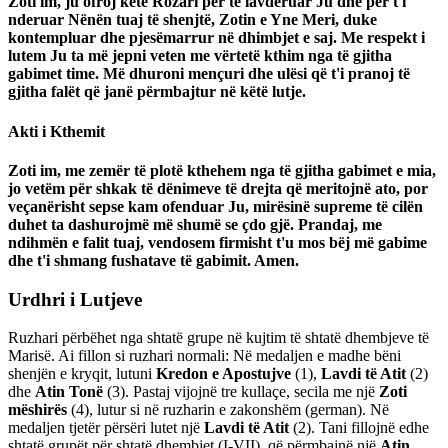
Zoti im, ju ofroj këtë Rozari për të lavdëruar Ju dhe për t'i
nderuar Nënën tuaj të shenjtë, Zotin e Yne Meri, duke
kontempluar dhe pjesëmarrur në dhimbjet e saj. Me respekt i
lutem Ju ta më jepni veten me vërtetë kthim nga të gjitha
gabimet time. Më dhuroni mençuri dhe ulësi që t'i pranoj të
gjitha falët që janë përmbajtur në këtë lutje.
Akti i Kthemit
Zoti im, me zemër të plotë kthehem nga të gjitha gabimet e mia,
jo vetëm për shkak të dënimeve të drejta që meritojnë ato, por
veçanërisht sepse kam ofenduar Ju, mirësinë supreme të cilën
duhet ta dashurojmë më shumë se çdo gjë. Prandaj, me
ndihmën e falit tuaj, vendosem firmisht t'u mos bëj më gabime
dhe t'i shmang fushatave të gabimit. Amen.
Urdhri i Lutjeve
Ruzhari përbëhet nga shtatë grupe në kujtim të shtatë dhembjeve të
Marisë. Ai fillon si ruzhari normali: Në medaljen e madhe bëni
shenjën e kryqit, lutuni
Kredon e Apostujve
(1)
,
Lavdi të Atit
(2)
dhe
Atin Tonë
(3)
. Pastaj vijojnë tre kullaçe, secila me një
Zoti
mëshirës
(4)
, lutur si në ruzharin e zakonshëm (german). Në
medaljen tjetër përsëri lutet një
Lavdi të Atit
(2)
. Tani fillojnë edhe
shtatë grupët për shtatë dhembjet
(I-VII)
, që përmbajnë një
Atin