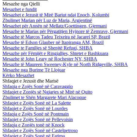
Mesazhe nga Qielli
Mesazhet e fundit
Mesazhet e Jezusit të Mirë Bariut ndaj Enoch, Kolumbi
Zbulimet Marian për Luz de Maria, Argjentinë
Mesazhet për Annën në Mellatz/Goettingen, Gjermani
Mesazhe te Marias për Përgatitjen Hyjnore të Zemrave, Gjermani
Mesazhe të Marcos Tadeu Teixeira në Jacareí SP, Brazil
Mesazhe të Edson Glauber në Itapiranga AM, Brazil
Mesazhe te Familjes së Shenjtë Refugj, SHBA
Mesazhe për Fëmijët e Ringjalljes, Shtetet e Bashkuara
Mesazhe të John Leary në Rochester NY, SHBA
Mesazhe të Maureen Sweeney-Kyle në North Ridgeville, SHBA
Mesazhe nga Burime Të Llojuar
Kërko Mesazhet
Shfaqjet e Jezusit dhe Marisë
Shfaqja e Zojës Sonë në Caravaggio
Shfaqjet e Zonjës së Ngjarjes së Mirë në Quito
Zbulimet te Shën Margarete Mari Alacoque
Shfaqjet e Zojës Sonë në La Salette
Shfaqjet e Zojës Sonë në Lourdes
Shfaqja e Zojës Sonë në Pontmain
Shfaqjet e Zojës Sonë në Pellevoisin
Shfaqja e Zonjës tonë në Knock
Shfaqjet e Zojës Sonë në Castelpetroso
Shfaqjet e Zojës Sonë në Fatima