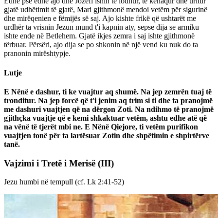
Edhe pse edhe ajo dhe Jozefi ishin të lodhur, të kënaqur dhe uritur
gjatë udhëtimit të gjatë, Mari gjithmonë mendoi vetëm për sigurinë
dhe mirëqenien e fëmijës së saj. Ajo kishte frikë që ushtarët me
urdhër ta vrisnin Jezun mund t'i kapnin aty, sepse dija se armiku
ishte ende në Betlehem. Gjatë ikjes zemra i saj ishte gjithmonë
tërbuar. Përsëri, ajo dija se po shkonin në një vend ku nuk do ta
pranonin mirështypje.
Lutje
E Nënë e dashur, ti ke vuajtur aq shumë. Na jep zemrën tuaj të
tronditur. Na jep forcë që t'i jenim aq trim si ti dhe ta pranojmë
me dashuri vuajtjen që na dërgon Zoti. Na ndihmo të pranojmë
gjithçka vuajtje që e kemi shkaktuar vetëm, ashtu edhe atë që
na vënë të tjerët mbi ne. E Nënë Qiejore, ti vetëm purifikon
vuajtjen tonë për ta lartësuar Zotin dhe shpëtimin e shpirtërve
tanë.
Vajzimi i Tretë i Merisë
(III)
Jezu humbi në tempull (cf. Lk 2:41-52)