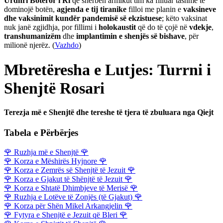
Urdhri Botëror i Ri
që shërben armikut tim ka filluar tashmë të
dominojë botën,
agjenda e tij tiranike
filloi me planin e
vaksineve
dhe vaksinimit kundër pandemisë së ekzistuese
; këto vaksinat
nuk janë zgjidhja, por fillimi i
holokaustit
që do të çojë në
vdekje
,
transhumanizëm
dhe
implantimin e shenjës së bishave
, për
milionë njerëz. (
Vazhdo
)
Mbretëresha e Lutjes: Turrni i
Shenjtë Rosari
Terezja më e Shenjtë dhe tereshe të tjera të zbuluara nga Qiejt
Tabela e Përbërjes
🌹
Ruzhja më e Shenjtë
🌹
🌹
Korza e Mëshirës Hyjnore
🌹
🌹
Korza e Zemrës së Shenjtë të Jezuit
🌹
🌹
Korza e Gjakut të Shënjtë të Jezuit
🌹
🌹
Korza e Shtatë Dhimbjeve të Merisë
🌹
🌹
Ruzhja e Lotëve të Zonjës (të Gjakut)
🌹
🌹
Korza për Shën Mikel Arkangjelin
🌹
🌹
Fytyra e Shenjtë e Jezuit që Bleri
🌹