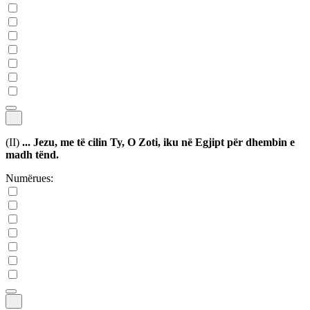
(II)
... Jezu, me të cilin Ty, O Zoti, iku në Egjipt për dhembin e
madh tënd.
Numërues: