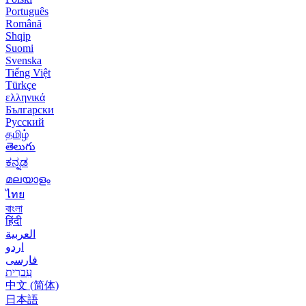
Português
Română
Shqip
Suomi
Svenska
Tiếng Việt
Türkçe
ελληνικά
Български
Русский
தமிழ்
తెలుగు
ಕನ್ನಡ
മലയാളം
ไทย
বাংলা
हिंदी
العربية
اردو
فارسی
עִברִית
中文 (简体)
日本語