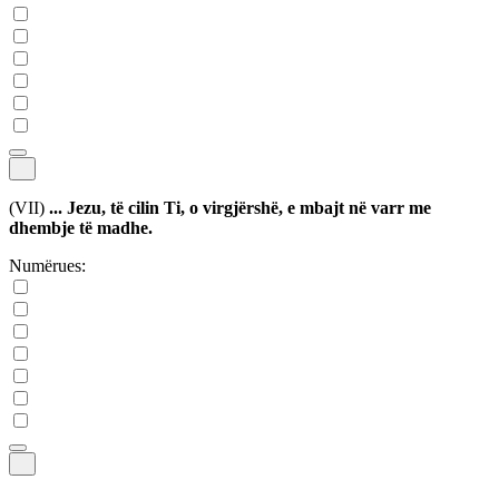
(VII)
... Jezu, të cilin Ti, o virgjërshë, e mbajt në varr me
dhembje të madhe.
Numërues: