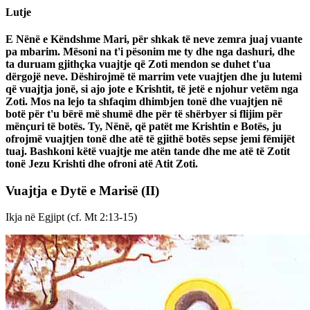
Lutje
E Nënë e Këndshme Mari, për shkak të neve zemra juaj vuante
pa mbarim. Mësoni na t'i pësonim me ty dhe nga dashuri, dhe
ta duruam gjithçka vuajtje që Zoti mendon se duhet t'ua
dërgojë neve. Dëshirojmë të marrim vete vuajtjen dhe ju lutemi
që vuajtja jonë, si ajo jote e Krishtit, të jetë e njohur vetëm nga
Zoti. Mos na lejo ta shfaqim dhimbjen tonë dhe vuajtjen në
botë për t'u bërë më shumë dhe për të shërbyer si flijim për
mënçuri të botës. Ty, Nënë, që patët me Krishtin e Botës, ju
ofrojmë vuajtjen tonë dhe atë të gjithë botës sepse jemi fëmijët
tuaj. Bashkoni këtë vuajtje me atën tande dhe me atë të Zotit
tonë Jezu Krishti dhe ofroni atë Atit Zoti.
Vuajtja e Dytë e Marisë
(II)
Ikja në Egjipt (cf. Mt 2:13-15)