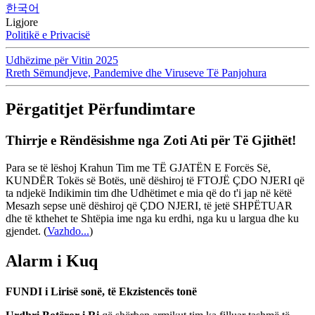
한국어
Ligjore
Politikë e Privacisë
Udhëzime për Vitin 2025
Rreth Sëmundjeve, Pandemive dhe Viruseve Të Panjohura
Përgatitjet Përfundimtare
Thirrje e Rëndësishme nga Zoti Ati për Të Gjithët!
Para se të lëshoj Krahun Tim me TË GJATËN E Forcës Së,
KUNDËR Tokës së Botës, unë dëshiroj të FTOJË ÇDO NJERI që
ta ndjekë Indikimin tim dhe Udhëtimet e mia që do t'i jap në këtë
Mesazh sepse unë dëshiroj që ÇDO NJERI, të jetë SHPËTUAR
dhe të kthehet te Shtëpia ime nga ku erdhi, nga ku u largua dhe ku
gjendet.
(
Vazhdo...
)
Alarm i Kuq
FUNDI i Lirisë sonë, të Ekzistencës tonë