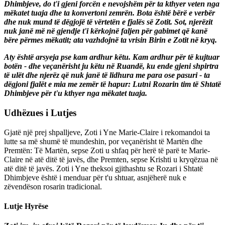
Dhimbjeve, do t'i gjeni forcën e nevojshëm për ta kthyer veten nga
mëkatet tuaja dhe ta konvertoni zemrën. Bota është bërë e verbër
dhe nuk mund të dëgjojë të vërtetën e fjalës së Zotit. Sot, njerëzit
nuk janë më në gjendje t'i kërkojnë faljen për gabimet që kanë
bëre përmes mëkatit; ata vazhdojnë ta vrisin Birin e Zotit në kryq.
Aty është arsyeja pse kam ardhur këtu. Kam ardhur për të kujtuar
botën - dhe veçanërisht ju këtu në Ruandë, ku ende gjeni shpirtra
të ulët dhe njerëz që nuk janë të lidhura me para ose pasuri - ta
dëgjoni fjalët e mia me zemër të hapur: Lutni Rozarin tim të Shtatë
Dhimbjeve për t'u kthyer nga mëkatet tuaja.
Udhëzues i Lutjes
Gjatë një prej shpalljeve, Zoti i Yne Marie-Claire i rekomandoi ta
lutte sa më shumë të mundeshin, por veçanërisht të Martën dhe
Premtën: Të Martën, sepse Zoti u shfaq për herë të parë te Marie-
Claire në atë ditë të javës, dhe Premten, sepse Krishti u kryqëzua në
atë ditë të javës. Zoti i Yne theksoi gjithashtu se Rozari i Shtatë
Dhimbjeve është i menduar për t'u shtuar, asnjëherë nuk e
zëvendëson rosarin tradicional.
Lutje Hyrëse