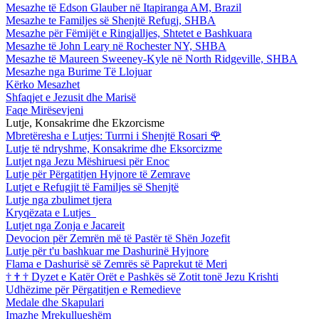
Mesazhe të Edson Glauber në Itapiranga AM, Brazil
Mesazhe te Familjes së Shenjtë Refugj, SHBA
Mesazhe për Fëmijët e Ringjalljes, Shtetet e Bashkuara
Mesazhe të John Leary në Rochester NY, SHBA
Mesazhe të Maureen Sweeney-Kyle në North Ridgeville, SHBA
Mesazhe nga Burime Të Llojuar
Kërko Mesazhet
Shfaqjet e Jezusit dhe Marisë
Faqe Mirësevjeni
Lutje, Konsakrime dhe Ekzorcisme
Mbretëresha e Lutjes: Turrni i Shenjtë Rosari
🌹
Lutje të ndryshme, Konsakrime dhe Eksorcizme
Lutjet nga Jezu Mëshiruesi për Enoc
Lutje për Përgatitjen Hyjnore të Zemrave
Lutjet e Refugjit të Familjes së Shenjtë
Lutje nga zbulimet tjera
Kryqëzata e Lutjes
Lutjet nga Zonja e Jacareit
Devocion për Zemrën më të Pastër të Shën Jozefit
Lutje për t'u bashkuar me Dashurinë Hyjnore
Flama e Dashurisë së Zemrës së Paprekut të Meri
†
†
†
Dyzet e Katër Orët e Pashkës së Zotit tonë Jezu Krishti
Udhëzime për Përgatitjen e Remedieve
Medale dhe Skapulari
Imazhe Mrekullueshëm