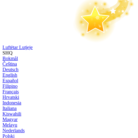
Luftëtar Lutjeje
SHQ
Bokmål
Čeština
Deutsch
English
Español
Filipino
Français
Hrvatski
Indonesia
Italiana
Kiswahili
Magyar
Melayu
Nederlands
Polski