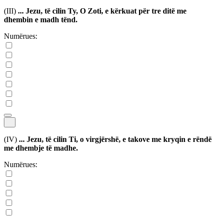
(III)
... Jezu, të cilin Ty, O Zoti, e kërkuat për tre ditë me
dhembin e madh tënd.
Numërues:
(IV)
... Jezu, të cilin Ti, o virgjërshë, e takove me kryqin e rëndë
me dhembje të madhe.
Numërues: