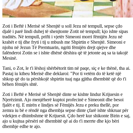
Zoti i Beftë i Merisë së Shenjtë u soll Jezu në tempull, sepse çdo
djalë i parë lindi duhej të shenjtonte Zotit në tempull; kjo ishte sipas
traditës. Në tempull, prifti i vjetër Simeoni morri fëmijën Jezu në
krahët e tij dhe fryti i tij u mbush me Shpirtin e Shenjtë. Simeoni e
njohu në Jezun Të Premtuarin, ngriti fëmijën drejt qiejve dhe
falënderoi Zotin se i ishte dhënë dëshira që të jetonte aq sa ta takojë
Mesinë.
Tani, o Zot, le t'i lëshoj shërbëtorit tim në paqe, siç e ke thënë, tha ai.
Pastaj iu ktheu Merisë dhe deklaroi: "Por ti vetëm do të ketë një
shkop që do ta përshkojë shpirtin tuaj nga gjitha dhembitë që do t'i
bëhen fëmijës shtë.
Zoti i Beftë e Merisë së Shenjtë dinte se kishte lindur Krijuesin e
Njerëzimit. Ajo menjëherë kuptoi profecinë e Simeonit dhe besoi
fjalët e tij. E mirën e lindjes së Fëmijës Jezu e preku thellë, por
zemra iu bë e rëndë nga dhembja sepse dinte çfarë ishte shkruar për
vdekjen e dhimbshme të Krijuesit. Çdo herë kur shikonte Birin e saj,
ajo u kujtua përsëri në dhembitë që ai do t'i merrte dhe kjo bëri
dhembje edhe te ajo.