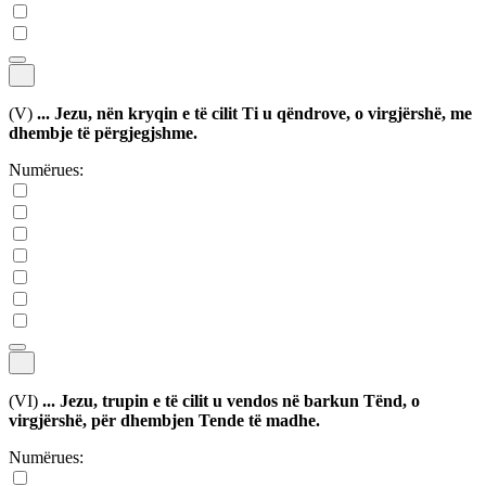
(V)
... Jezu, nën kryqin e të cilit Ti u qëndrove, o virgjërshë, me
dhembje të përgjegjshme.
Numërues:
(VI)
... Jezu, trupin e të cilit u vendos në barkun Tënd, o
virgjërshë, për dhembjen Tende të madhe.
Numërues: