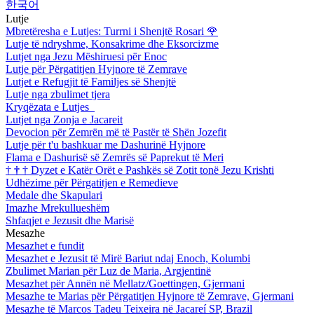
한국어
Lutje
Mbretëresha e Lutjes: Turrni i Shenjtë Rosari
🌹
Lutje të ndryshme, Konsakrime dhe Eksorcizme
Lutjet nga Jezu Mëshiruesi për Enoc
Lutje për Përgatitjen Hyjnore të Zemrave
Lutjet e Refugjit të Familjes së Shenjtë
Lutje nga zbulimet tjera
Kryqëzata e Lutjes
Lutjet nga Zonja e Jacareit
Devocion për Zemrën më të Pastër të Shën Jozefit
Lutje për t'u bashkuar me Dashurinë Hyjnore
Flama e Dashurisë së Zemrës së Paprekut të Meri
†
†
†
Dyzet e Katër Orët e Pashkës së Zotit tonë Jezu Krishti
Udhëzime për Përgatitjen e Remedieve
Medale dhe Skapulari
Imazhe Mrekullueshëm
Shfaqjet e Jezusit dhe Marisë
Mesazhe
Mesazhet e fundit
Mesazhet e Jezusit të Mirë Bariut ndaj Enoch, Kolumbi
Zbulimet Marian për Luz de Maria, Argjentinë
Mesazhet për Annën në Mellatz/Goettingen, Gjermani
Mesazhe te Marias për Përgatitjen Hyjnore të Zemrave, Gjermani
Mesazhe të Marcos Tadeu Teixeira në Jacareí SP, Brazil