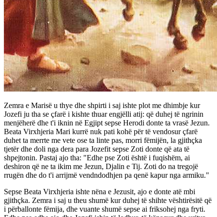
Zemra e Marisë u thye dhe shpirti i saj ishte plot me dhimbje kur
Jozefi ju tha se çfarë i kishte thuar engjëlli atij: që duhej të ngrinin
menjëherë dhe t'i iknin në Egjipt sepse Herodi donte ta vrasë Jezun.
Beata Virxhjeria Mari kurrë nuk pati kohë për të vendosur çfarë
duhet ta merrte me vete ose ta linte pas, morri fëmijën, la gjithçka
tjetër dhe doli nga dera para Jozefit sepse Zoti donte që ata të
shpejtonin. Pastaj ajo tha: "Edhe pse Zoti është i fuqishëm, ai
deshiron që ne ta ikim me Jezun, Djalin e Tij. Zoti do na tregojë
rrugën dhe do t'i arrijmë vendndodhjen pa qenë kapur nga armiku."
Sepse Beata Virxhjeria ishte nëna e Jezusit, ajo e donte atë mbi
gjithçka. Zemra i saj u theu shumë kur duhej të shihte vështirësitë që
i përballonte fëmija, dhe vuante shumë sepse ai friksohej nga fryti.