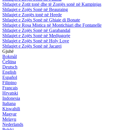
Shfaqjet e Zotit tonë dhe të Zonjës sonë në Kampinjas
Shfaqjet e Zojës Sonë në Beauraing
Shfaqjet e Zonjës tonë në Heede
Shfaqjet e Zojës Sonë në Ghiaie di Bonate
Shfaqjet e Rosa Mistica në Montichiari dhe Fontanelle
Shfaqjet e Zojës Sonë në Garabandal
Shfaqjet e Zojës Sonë në Medjugorje
Shfaqjet e Zojës Sonë në Holy Love
Shfaqjet e Zojës Sonë në Jacarei
Gjuhë
Bokmål
Čeština
Deutsch
English
Español
Filipino
Français
Hrvatski
Indonesia
Italiana
Kiswahili
Magyar
Melayu
Nederlands
Polski