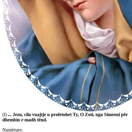
Shtoja te tre kullaçet e para
(4.1)
... Jezu, i cili na rrit besimin.
(4.2)
... Jezu, i cili na forcon shpresën.
(4.3)
... Jezu, i cili na ndiz dashurinë.
Shtoja për Shtatë Misteret
(I)
... Jezu, cila vuajtje u profetohet Ty, O Zoti, nga Simeoni për
dhembin e madh tënd.
Numërues: