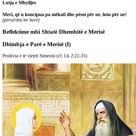
Lutja e Mbylljes
Meri, që u koncipua pa mëkati dhe pësoi për ne, lutu për ne!
(përsëritni tre herë)
Reflektime mbi Shtatë Dhembitë e Merisë
Dhimbja e Parë e Merisë
(I)
Profecia e të vjetrit Simeoni (cf. Lk 2:22-35)