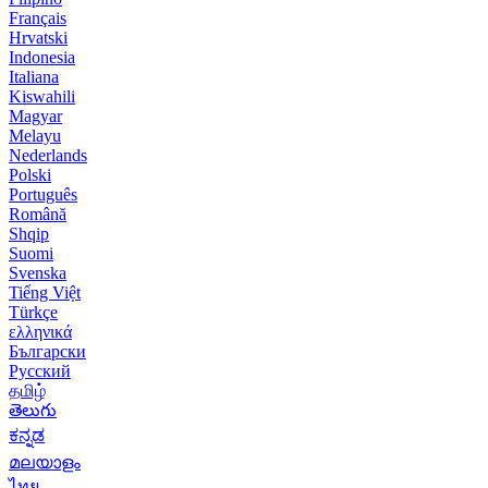
Français
Hrvatski
Indonesia
Italiana
Kiswahili
Magyar
Melayu
Nederlands
Polski
Português
Română
Shqip
Suomi
Svenska
Tiếng Việt
Türkçe
ελληνικά
Български
Русский
தமிழ்
తెలుగు
ಕನ್ನಡ
മലയാളം
ไทย