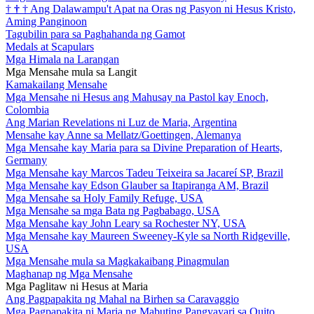
†
†
†
Ang Dalawampu't Apat na Oras ng Pasyon ni Hesus Kristo,
Aming Panginoon
Tagubilin para sa Paghahanda ng Gamot
Medals at Scapulars
Mga Himala na Larangan
Mga Mensahe mula sa Langit
Kamakailang Mensahe
Mga Mensahe ni Hesus ang Mahusay na Pastol kay Enoch,
Colombia
Ang Marian Revelations ni Luz de Maria, Argentina
Mensahe kay Anne sa Mellatz/Goettingen, Alemanya
Mga Mensahe kay Maria para sa Divine Preparation of Hearts,
Germany
Mga Mensahe kay Marcos Tadeu Teixeira sa Jacareí SP, Brazil
Mga Mensahe kay Edson Glauber sa Itapiranga AM, Brazil
Mga Mensahe sa Holy Family Refuge, USA
Mga Mensahe sa mga Bata ng Pagbabago, USA
Mga Mensahe kay John Leary sa Rochester NY, USA
Mga Mensahe kay Maureen Sweeney-Kyle sa North Ridgeville,
USA
Mga Mensahe mula sa Magkakaibang Pinagmulan
Maghanap ng Mga Mensahe
Mga Paglitaw ni Hesus at Maria
Ang Pagpapakita ng Mahal na Birhen sa Caravaggio
Mga Pagpapakita ni Maria ng Mabuting Pangyayari sa Quito