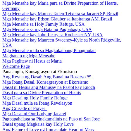
Mga Mensahe kay Maria para sa Divine Preparation of Hearts,
Germany
Mga Mensahe kay Marcos Tadeu Teixeira sa Jacareí SP, Brazil
Mga Mensahe kay Edson Glauber sa Itapiranga AM, Brazil
Mga Mensahe sa Holy Family Refuge, USA
Mga Mensahe sa mga Bata ng Pagbabago, USA
Mga Mensahe kay John Leary sa Rochester NY, USA
Mga Mensahe kay Maureen Sweeney-Kyle sa North Ridgeville,
USA
Mga Mensahe mula sa Magkakaibang Pinagmulan
Maghanap ng Mga Mensahe
Mga Paglitaw ni Hesus at Maria
Welcome Page
Panalangin, Konsagrasyon at Ekorsismo
Ang Reyna ng Dasal: Ang Banal na Rosaryo
🌹
Mga Ibang Dasal, Konsagrasyon at Ekorsismo
Dasal ni Hesus ang Mahusay na Pastol kay Enoch
Dasal para sa Divine Preparation of Hearts
Mga Dasal ng Holy Family Refuge
Mga Dasal mula sa Ibang Revelasyon
Ang Crusade of Prayer
Mga Dasal ni Our Lady ng Jacarei
Pagpapahalaga sa Pinakamalinis na Puso ni San Jose
Dasal upang Magkaisa kay Holy Love
Ang Flame of Love ng Immaculate Heart ni Mary