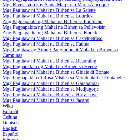
Mga Rivelasyon kay Santa Margarita Maria Alacoque
Mga Paglitaw ni Mahal na Birhen sa La Salette
Mga Paglitaw ni Mahal na Birhen sa Lourdes
Ang Pagpapakita ng Mahal na Birhen sa Pontmain
Mga Pagpapakita ng Mahal na Birhen sa Pellevoisin
Ang Pagpapakita ng Mahal na Birhen sa Knock
Mga Paglitaw ni Mahal na Birhen sa Castelpetroso
Mga Paglitaw ni Mahal na Birhen sa Fatima
Mga Paglitaw ng Aming Panginoon at Mahal na Birhen sa
Campinas
Mga Paglitaw ni Mahal na Birhen sa Beauraing
Mga Pagpapakita ng Mahal na Birhen sa Heede
Mga Paglitaw ni Mahal na Birhen sa Ghiaie di Bonate
Mga Pagpapakita ni Rosa Mistica sa Montichiari at Fontanelle
Mga Paglitaw ni Mahal na Birhen sa Garabandal
Mga Paglitaw ni Mahal na Birhen sa Medjugorje
Mga Paglitaw ni Mahal na Birhen sa Holy Love
Mga Paglitaw ni Mahal na Birhen sa Jacarei
Wika
Bokmål
Čeština
Deutsch
English
Español
Filipino