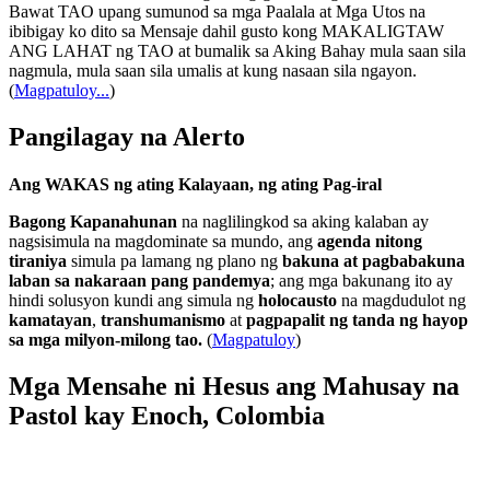
Bawat TAO upang sumunod sa mga Paalala at Mga Utos na
ibibigay ko dito sa Mensaje dahil gusto kong MAKALIGTAW
ANG LAHAT ng TAO at bumalik sa Aking Bahay mula saan sila
nagmula, mula saan sila umalis at kung nasaan sila ngayon.
(
Magpatuloy...
)
Pangilagay na Alerto
Ang WAKAS ng ating Kalayaan, ng ating Pag-iral
Bagong Kapanahunan
na naglilingkod sa aking kalaban ay
nagsisimula na magdominate sa mundo, ang
agenda nitong
tiraniya
simula pa lamang ng plano ng
bakuna at pagbabakuna
laban sa nakaraan pang pandemya
; ang mga bakunang ito ay
hindi solusyon kundi ang simula ng
holocausto
na magdudulot ng
kamatayan
,
transhumanismo
at
pagpapalit ng tanda ng hayop
sa mga milyon-milong tao.
(
Magpatuloy
)
Mga Mensahe ni Hesus ang Mahusay na
Pastol kay Enoch, Colombia