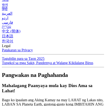
বাংলা
हिंदी
العربية
اردو
فارسی
עִברִית
中文 (简体)
日本語
한국어
Legal
Patakaran sa Privacy
Tagubilin para sa Taon 2025
Tungkol sa mga Sakit, Pandemya at Walang Kikilalang Birus
Pangwakas na Paghahanda
Mahalagang Paanyaya mula kay Dios Ama sa
Lahat!
Bago ko ipaalam ang Aking Kamay na may LAHAT ng Lakas nito,
LABAN SA Planeta Earth, gustong-gusto kong IMBITAHIN ANG