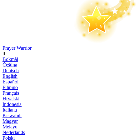
Prayer Warrior
tl
Bokmål
Čeština
Deutsch
English
Español
Filipino
Français
Hrvatski
Indonesia
Italiana
Kiswahili
Magyar
Melayu
Nederlands
Polski