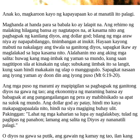
Anak ko, magkaroon kayo ng kapayapaan ko at manatili ito palagi.
Maghanda at handa para sa babala ko ay lalapit na. Ang rehimo ng
malaking hilagang bansa ay nagtatapos na, at kasama nito ang
pagbagsak ng kanilang diyos, ang dollar god; bilang ng mga araw
niya ay napapabilanggo, tinimbangan at inukit. Hayaan kayong
mabuti na nakalagay ang tiwala sa ganitong diyos, sapagkat ikaw ay
maglalakad sa lupa kasama nito. Alalahanin mo ang aking mga
salita: huwag kang mag-imbak ng yaman sa mundo, kung saan
nagtitipon sila at kinakain ng ulap; subukang iimbak ito sa langit,
kung saan hindi makakain ng ulap o manggugulo. Sapagkat nasaan
ang iyong yaman ay doon din ang iyong puso (Mt 6:19-20).
Ang mga puso ng marami ay mapipigilan sa pagbagsak ng ganitong
diyos na gawa ng tao; ang ekonomiya ng maraming bansa ay
babagsak at ang pangangailangan ng pera ay mabibisikado sa apat
na sulok ng mundo. Ang dollar god ay patay, hindi mo kaya
makapagpapaalala nito, hindi na siya magiging buhay ulit.
Pakinggan: "Lahat ng mga kaharian sa lupa ay naglalakbay, tulad ng
paglipas ng panahon; lamang ang salita ng Diyos ay nananatili
palagi."
O diyos na gawa sa putik, ang gawain ng kamay ng tao, ilan kang