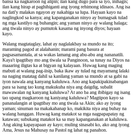
bansa ka nagkaroon ng alipin; ilan kang dugo para sa iyo, inihagis;
ilan kang hirap at paghihiganti ang iyong rehimong idinaos. Ang isa
na dati'y malakas ngayon ay nakahiga sa lupa. Hayaan kayo na
naglingkod sa kanya; ang kapanganakan ninyo ay bumagsak tulad
ng mga kastilyo ng buhangin; ang yaman ninyo ay walang halaga;
ang tiwala ninyo ay pumutok kasama ng inyong diyos; hayaan
kayo.
Walang magtataglay, lahat ay naglalakbay sa mundo na ito;
maraming pagod at alalahanin; marami pang basura at
pagsasamantala, at sa wakas lamang ang abu-abu ang nananatili.
Kaya't ipagtibay mo ang tiwala sa Panginoon, sa tunay na Diyos na
maaaring iligtas ka at bigyan ng kalayaan. Huwag kang maging
mabuti at walang pag-iisip, baka ikaw ay tulad ng mayamang lalaki
na naging matatag dahil sa kanilang yaman sa mundo at sa gabi na
iyon nawala ang kanyang kaluluwa. Ano ang kapakipakinabangan
para sa isang tao kung makukuha niya ang daigdig, subalit
mawawalan ng kanyang kaluluwa? At ano ba ang ibibigay ng isang
tao upang magkaroon ng kaniyang kaluluwa? Magtipon kayo sa
pananalangin at ipagtibay mo ang tiwala sa Akin; ako ay iyong
yaman; sinuman na makakahanap ko, makikita niya ang buhay na
walang hanggan. Huwag kang matakot sa mga nagpapapatay ng
katawan; subukang matakot ka sa may kapanganakan at kaluluwa.
Ang aking kapayapaan ay kayo; muling sinasabi ko, ako ang iyong
Ama, Jesus na Mahusay na Pastol ng lahat ng panahon.