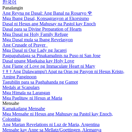
한국어
Panalangin
Ang Reyna ng Dasal: Ang Banal na Rosaryo
🌹
Mga Ibang Dasal, Konsagrasyon at Ekorsismo
Dasal ni Hesus ang Mahusay na Pastol kay Enoch
Dasal para sa Divine Preparation of Hearts
Mga Dasal ng Holy Family Refuge
Mga Dasal mula sa Ibang Revelasyon
Ang Crusade of Prayer
Mga Dasal ni Our Lady ng Jacarei
Pagpapahalaga sa Pinakamalinis na Puso ni San Jose
Dasal upang Magkaisa kay Holy Love
Ang Flame of Love ng Immaculate Heart ni Mary
†
†
†
Ang Dalawampu't Apat na Oras ng Pasyon ni Hesus Kristo,
Aming Panginoon
Tagubilin para sa Paghahanda ng Gamot
Medals at Scapulars
Mga Himala na Larangan
Mga Paglitaw ni Hesus at Maria
Mensahe
Kamakailang Mensahe
Mga Mensahe ni Hesus ang Mahusay na Pastol kay Enoch,
Colombia
Ang Marian Revelations ni Luz de Maria, Argentina
Mensahe kay Anne sa Mellatz/Goettingen, Alemanya