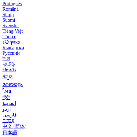
Português
Română
Shqip
Suomi
Svenska
Tiếng Việt
Türkçe
ελληνικά
Български
Русский
বাংলা
বதமிழ்
తెలుగు
ಕನ್ನಡ
മലയാളം
ไทย
हिंदी
العربية
اردو
فارسی
עִברִית
中文 (简体)
日本語