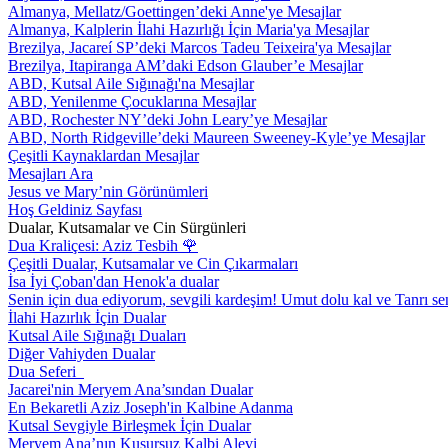
Almanya, Mellatz/Goettingen’deki Anne'ye Mesajlar
Almanya, Kalplerin İlahi Hazırlığı İçin Maria'ya Mesajlar
Brezilya, Jacareí SP’deki Marcos Tadeu Teixeira'ya Mesajlar
Brezilya, Itapiranga AM’daki Edson Glauber’e Mesajlar
ABD, Kutsal Aile Sığınağı'na Mesajlar
ABD, Yenilenme Çocuklarına Mesajlar
ABD, Rochester NY’deki John Leary’ye Mesajlar
ABD, North Ridgeville’deki Maureen Sweeney-Kyle’ye Mesajlar
Çeşitli Kaynaklardan Mesajlar
Mesajları Ara
Jesus ve Mary’nin Görünümleri
Hoş Geldiniz Sayfası
Dualar, Kutsamalar ve Cin Sürgünleri
Dua Kraliçesi: Aziz Tesbih
🌹
Çeşitli Dualar, Kutsamalar ve Cin Çıkarmaları
İsa İyi Çoban'dan Henok'a dualar
Senin için dua ediyorum, sevgili kardeşim! Umut dolu kal ve Tanrı se
İlahi Hazırlık İçin Dualar
Kutsal Aile Sığınağı Duaları
Diğer Vahiyden Dualar
Dua Seferi
Jacarei'nin Meryem Ana’sından Dualar
En Bekaretli Aziz Joseph'in Kalbine Adanma
Kutsal Sevgiyle Birleşmek İçin Dualar
Meryem Ana’nın Kusursuz Kalbi Alevi