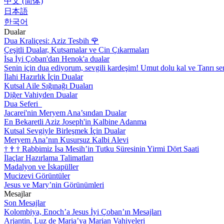
中文 (简体)
日本語
한국어
Dualar
Dua Kraliçesi: Aziz Tesbih
🌹
Çeşitli Dualar, Kutsamalar ve Cin Çıkarmaları
İsa İyi Çoban'dan Henok'a dualar
Senin için dua ediyorum, sevgili kardeşim! Umut dolu kal ve Tanrı se
İlahi Hazırlık İçin Dualar
Kutsal Aile Sığınağı Duaları
Diğer Vahiyden Dualar
Dua Seferi
Jacarei'nin Meryem Ana’sından Dualar
En Bekaretli Aziz Joseph'in Kalbine Adanma
Kutsal Sevgiyle Birleşmek İçin Dualar
Meryem Ana’nın Kusursuz Kalbi Alevi
†
†
†
Rabbimiz İsa Mesih’in Tutku Süresinin Yirmi Dört Saati
İlaçlar Hazırlama Talimatları
Madalyon ve İskapüller
Mucizevi Görüntüler
Jesus ve Mary’nin Görünümleri
Mesajlar
Son Mesajlar
Kolombiya, Enoch’a Jesus İyi Çoban’ın Mesajları
Arjantin, Luz de Maria’ya Marian Vahiyeleri