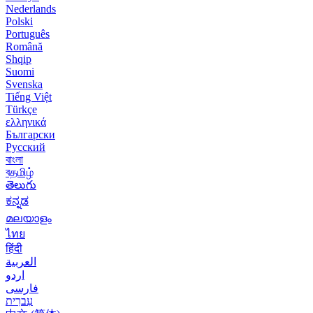
Nederlands
Polski
Português
Română
Shqip
Suomi
Svenska
Tiếng Việt
Türkçe
ελληνικά
Български
Русский
বাংলা
বதமிழ்
తెలుగు
ಕನ್ನಡ
മലയാളം
ไทย
हिंदी
العربية
اردو
فارسی
עִברִית