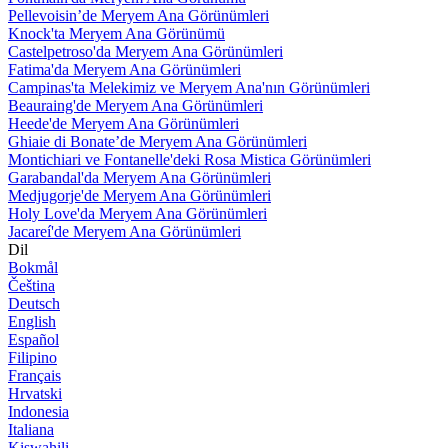
Pellevoisin’de Meryem Ana Görünümleri
Knock'ta Meryem Ana Görünümü
Castelpetroso'da Meryem Ana Görünümleri
Fatima'da Meryem Ana Görünümleri
Campinas'ta Melekimiz ve Meryem Ana'nın Görünümleri
Beauraing'de Meryem Ana Görünümleri
Heede'de Meryem Ana Görünümleri
Ghiaie di Bonate’de Meryem Ana Görünümleri
Montichiari ve Fontanelle'deki Rosa Mistica Görünümleri
Garabandal'da Meryem Ana Görünümleri
Medjugorje'de Meryem Ana Görünümleri
Holy Love'da Meryem Ana Görünümleri
Jacareí'de Meryem Ana Görünümleri
Dil
Bokmål
Čeština
Deutsch
English
Español
Filipino
Français
Hrvatski
Indonesia
Italiana
Kiswahili