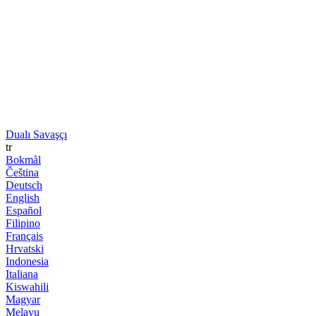
Dualı Savaşçı
tr
Bokmål
Čeština
Deutsch
English
Español
Filipino
Français
Hrvatski
Indonesia
Italiana
Kiswahili
Magyar
Melayu