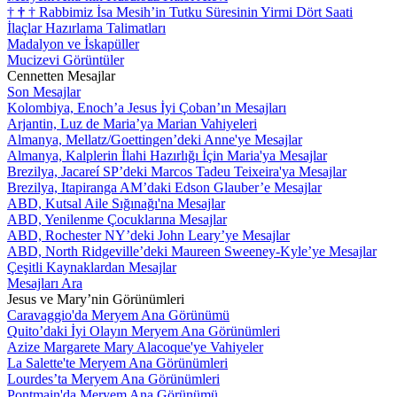
†
†
†
Rabbimiz İsa Mesih’in Tutku Süresinin Yirmi Dört Saati
İlaçlar Hazırlama Talimatları
Madalyon ve İskapüller
Mucizevi Görüntüler
Cennetten Mesajlar
Son Mesajlar
Kolombiya, Enoch’a Jesus İyi Çoban’ın Mesajları
Arjantin, Luz de Maria’ya Marian Vahiyeleri
Almanya, Mellatz/Goettingen’deki Anne'ye Mesajlar
Almanya, Kalplerin İlahi Hazırlığı İçin Maria'ya Mesajlar
Brezilya, Jacareí SP’deki Marcos Tadeu Teixeira'ya Mesajlar
Brezilya, Itapiranga AM’daki Edson Glauber’e Mesajlar
ABD, Kutsal Aile Sığınağı'na Mesajlar
ABD, Yenilenme Çocuklarına Mesajlar
ABD, Rochester NY’deki John Leary’ye Mesajlar
ABD, North Ridgeville’deki Maureen Sweeney-Kyle’ye Mesajlar
Çeşitli Kaynaklardan Mesajlar
Mesajları Ara
Jesus ve Mary’nin Görünümleri
Caravaggio'da Meryem Ana Görünümü
Quito’daki İyi Olayın Meryem Ana Görünümleri
Azize Margarete Mary Alacoque'ye Vahiyeler
La Salette'te Meryem Ana Görünümleri
Lourdes’ta Meryem Ana Görünümleri
Pontmain'da Meryem Ana Görünümü