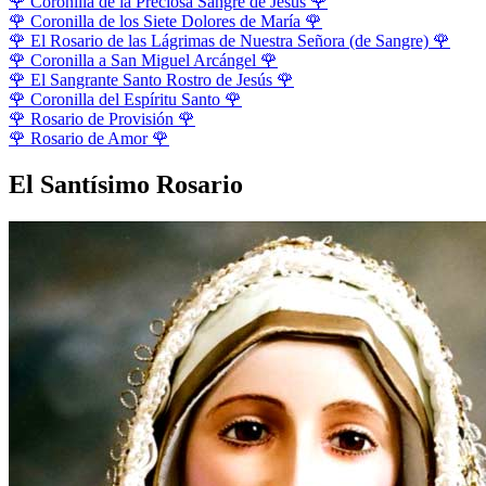
🌹
Coronilla de la Preciosa Sangre de Jesús
🌹
🌹
Coronilla de los Siete Dolores de María
🌹
🌹
El Rosario de las Lágrimas de Nuestra Señora (de Sangre)
🌹
🌹
Coronilla a San Miguel Arcángel
🌹
🌹
El Sangrante Santo Rostro de Jesús
🌹
🌹
Coronilla del Espíritu Santo
🌹
🌹
Rosario de Provisión
🌹
🌹
Rosario de Amor
🌹
El Santísimo Rosario