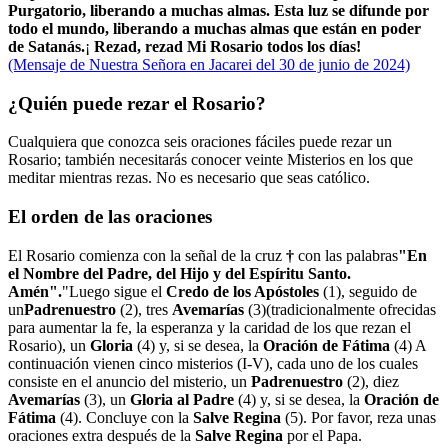
Purgatorio, liberando a muchas almas. Esta luz se difunde por
todo el mundo, liberando a muchas almas que están en poder
de Satanás.
¡
Rezad, rezad Mi Rosario todos los días!
(Mensaje de Nuestra Señora en Jacarei del 30 de junio de 2024)
¿Quién puede rezar el Rosario?
Cualquiera que conozca seis oraciones fáciles puede rezar un
Rosario; también necesitarás conocer veinte Misterios en los que
meditar mientras rezas. No es necesario que seas católico.
El orden de las oraciones
El Rosario comienza con la señal de la cruz
†
con las palabras
"En
el Nombre del Padre, del Hijo y del Espíritu Santo.
Amén".
"Luego sigue el
Credo de los Apóstoles
(1)
, seguido de
un
Padrenuestro
(2)
, tres
Avemarías
(3)
(tradicionalmente ofrecidas
para aumentar la fe, la esperanza y la caridad de los que rezan el
Rosario), un
Gloria
(4)
y, si se desea, la
Oración de Fátima
(4)
A
continuación vienen cinco misterios
(I-V)
, cada uno de los cuales
consiste en el anuncio del misterio, un
Padrenuestro
(2)
, diez
Avemarías
(3)
, un
Gloria al Padre
(4)
y, si se desea, la
Oración de
Fátima
(4)
. Concluye con la
Salve Regina
(5)
. Por favor, reza unas
oraciones extra después de la
Salve Regina
por el Papa.