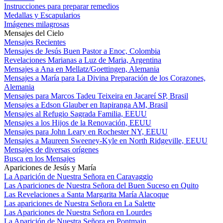
Instrucciones para preparar remedios
Medallas y Escapularios
Imágenes milagrosas
Mensajes del Cielo
Mensajes Recientes
Mensajes de Jesús Buen Pastor a Enoc, Colombia
Revelaciones Marianas a Luz de Maria, Argentina
Mensajes a Ana en Mellatz/Goettingen, Alemania
Mensajes a María para La Divina Preparación de los Corazones,
Alemania
Mensajes para Marcos Tadeu Teixeira en Jacareí SP, Brasil
Mensajes a Edson Glauber en Itapiranga AM, Brasil
Mensajes al Refugio Sagrada Familia, EEUU
Mensajes a los Hijos de la Renovación, EEUU
Mensajes para John Leary en Rochester NY, EEUU
Mensajes a Maureen Sweeney-Kyle en North Ridgeville, EEUU
Mensajes de diversas orígenes
Busca en los Mensajes
Apariciones de Jesús y María
La Aparición de Nuestra Señora en Caravaggio
Las Apariciones de Nuestra Señora del Buen Suceso en Quito
Las Revelaciones a Santa Margarita María Alacoque
Las apariciones de Nuestra Señora en La Salette
Las Apariciones de Nuestra Señora en Lourdes
La Aparición de Nuestra Señora en Pontmain