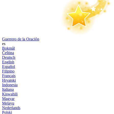
Guerrero de la Oración
es
Bokmål
Čeština
Deutsch
English
Español
Filipino
Français
Hrvatski
Indonesia
Italiana
Kiswahili
Magyar
Melayu
Nederlands
Polski