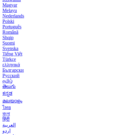
Magyar
Melayu
Nederlands
Polski
Português
Română
Shqip
Suomi
Svenska
Tiếng Việt
Türkçe
ελληνικά
Български
Русский
தமிழ்
తెలుగు
ಕನ್ನಡ
മലയാളം
ไทย
বাংলা
हिंदी
العربية
اردو