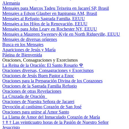
Alemania
Mensajes para Marcos Tadeu Teixeira en Jacareí SP, Brasil
Mensajes a Edson Glauber en Itapiranga AM, Brasil
Mensajes al Refugio Sagrada Familia, EEUU
Mensajes a los Hijos de la Renovación, EEUU
Mensajes para John Leary en Rochester NY, EEUU
Mensajes a Maureen Sweeney-Kyle en North Ridgeville, EEUU
Mensajes de diversas orígenes
Busca en los Mensajes
Apariciones de Jesús y María
Página de Bienvenida
Oraciones, Consagraciones y Exorcismos
La Reina de la Oración: El Santo Rosario
🌹
Oraciones diversas, Consagraciones y Exorcismos
Oraciones de Jesús Buen Pastor a Enoc
Oraciones para la Preparación Divina de los Corazones
Oraciones de la Sagrada Familia Refugio
Oraciones de otras Revelaciones
La Cruzada de Oración
Oraciones de Nuestra Señora de Jacarei
Devoción al castísimo Corazón de San José
Oraciones para unirse al Amor Santo
La Llama de Amor del Inmaculado Corazón de María
†
†
†
Las veinticuatro horas de la Pasión de Nuestro Señor
Jesucristo