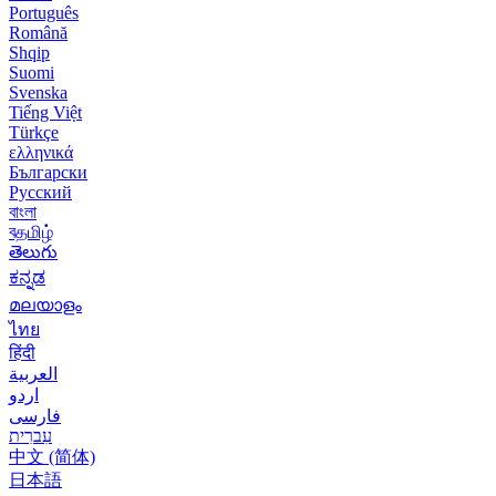
Português
Română
Shqip
Suomi
Svenska
Tiếng Việt
Türkçe
ελληνικά
Български
Русский
বাংলা
বதமிழ்
తెలుగు
ಕನ್ನಡ
മലയാളം
ไทย
हिंदी
العربية
اردو
فارسی
עִברִית
中文 (简体)
日本語