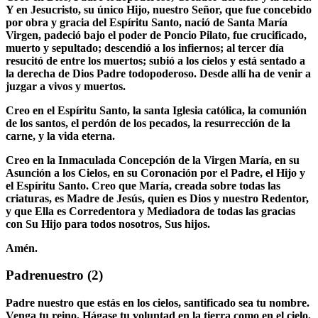
Y en Jesucristo, su único Hijo, nuestro Señor, que fue concebido
por obra y gracia del Espíritu Santo, nació de Santa María
Virgen, padeció bajo el poder de Poncio Pilato, fue crucificado,
muerto y sepultado; descendió a los infiernos; al tercer día
resucitó de entre los muertos; subió a los cielos y está sentado a
la derecha de Dios Padre todopoderoso. Desde allí ha de venir a
juzgar a vivos y muertos.
Creo en el Espíritu Santo, la santa Iglesia católica, la comunión
de los santos, el perdón de los pecados, la resurrección de la
carne, y la vida eterna.
Creo en la Inmaculada Concepción de la Virgen María, en su
Asunción a los Cielos, en su Coronación por el Padre, el Hijo y
el Espíritu Santo. Creo que María, creada sobre todas las
criaturas, es Madre de Jesús, quien es Dios y nuestro Redentor,
y que Ella es Corredentora y Mediadora de todas las gracias
con Su Hijo para todos nosotros, Sus hijos.
Amén.
Padrenuestro
(2)
Padre nuestro que estás en los cielos, santificado sea tu nombre.
Venga tu reino. Hágase tu voluntad en la tierra como en el cielo.