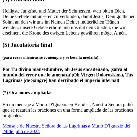
Heiligste Jungfrau und Mutter der Schmerzen, weir bitten Dich,
Deine Gebete mit unseren zu verbinden, damit Jesus, Dein göttlicher
Sohn, an den wir uns im Namen Deiner mütterlichen Tränen
wenden, unsere Gebete erhöre und uns mit den Gnaden, die wir
ersehnen, die Krone des ewigen Lebens gewähren möge. Amén.
(5)
Jaculatoria final
(para rezar mientras se contempla y se besa la medalla)
Por Tu divina mansedumbre, oh Jesús encadenado, ¡salva al
mundo del error que lo amenaza!
¡
Oh Virgen Dolorosísima, Tus
Lágrimas [de Sangre] han derribado el imperio infernal!
(*)
Oraciones ampliadas
En un mensaje a Mario D'Ignazio en Brindisi, Nuestra Señora pidió
que se rezaran las oraciones en una forma ampliada de las oraciones
originales.
Mensaje de Nuestra Señora de las Lágrimas a Mario D'Ignazio del
24 de julio de 2024