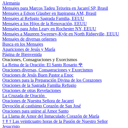
Alemania
Mensajes para Marcos Tadeu Teixeira en Jacareí SP, Brasil
Mensajes a Edson Glauber en Itapiranga AM, Brasil
Mensajes al Refugio Sagrada Familia, EEUU
Mensajes a los Hijos de la Renovación, EEUU
Mensajes para John Leary en Rochester NY, EEUU
Mensajes a Maureen Sweeney-Kyle en North Ridgeville, EEUU
Mensajes de diversas orígenes
Busca en los Mensajes
Apariciones de Jesús y María
Página de Bienvenida
Oraciones, Consagraciones y Exorcismos
La Reina de la Oración: El Santo Rosario
🌹
Oraciones diversas, Consagraciones y Exorcismos
Oraciones de Jesús Buen Pastor a Enoc
Oraciones para la Preparación Divina de los Corazones
Oraciones de la Sagrada Familia Refugio
Oraciones de otras Revelaciones
La Cruzada de Oración
Oraciones de Nuestra Señora de Jacarei
Devoción al castísimo Corazón de San José
Oraciones para unirse al Amor Santo
La Llama de Amor del Inmaculado Corazón de María
†
†
†
Las veinticuatro horas de la Pasión de Nuestro Señor
Jesucristo