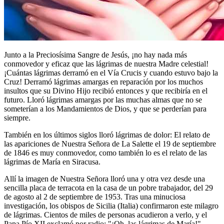
Junto a la Preciosísima Sangre de Jesús, ¡no hay nada más
conmovedor y eficaz que las lágrimas de nuestra Madre celestial!
¡Cuántas lágrimas derramó en el Vía Crucis y cuando estuvo bajo la
Cruz! Derramó lágrimas amargas en reparación por los muchos
insultos que su Divino Hijo recibió entonces y que recibiría en el
futuro. Lloró lágrimas amargas por las muchas almas que no se
someterían a los Mandamientos de Dios, y que se perderían para
siempre.
También en los últimos siglos lloró lágrimas de dolor: El relato de
las apariciones de Nuestra Señora de La Salette el 19 de septiembre
de 1846 es muy conmovedor, como también lo es el relato de las
lágrimas de María en Siracusa.
Allí la imagen de Nuestra Señora lloró una y otra vez desde una
sencilla placa de terracota en la casa de un pobre trabajador, del 29
de agosto al 2 de septiembre de 1953. Tras una minuciosa
investigación, los obispos de Sicilia (Italia) confirmaron este milagro
de lágrimas. Cientos de miles de personas acudieron a verlo, y el
Papa Pío XII exclamó por radio: "¡Oh, las lágrimas de María!".