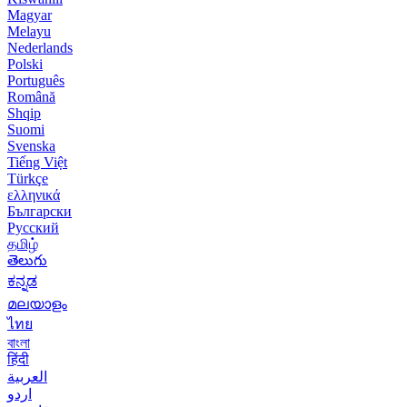
Magyar
Melayu
Nederlands
Polski
Português
Română
Shqip
Suomi
Svenska
Tiếng Việt
Türkçe
ελληνικά
Български
Русский
தமிழ்
తెలుగు
ಕನ್ನಡ
മലയാളം
ไทย
বাংলা
हिंदी
العربية
اردو