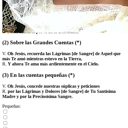
Aquí estamos a Tus pies, oh dulcísimo Jesús Crucificado, para
ofrecerte las lágrimas de quien, con tanto amor, Te acompañó
en el doloroso camino del Calvario. Haz, oh buen Maestro, que
sepamos aprovechar la lección que nos enseñan, para que en la
Tierra, cumpliendo Tu Santísima Voluntad, podamos un día, en
el Cielo, alabarte por toda la Eternidad.
(2)
Sobre las Grandes Cuentas
(*)
V.
Oh Jesús, recuerda las Lágrimas [de Sangre] de Aquel que
más Te amó mientras estuvo en la Tierra,
R.
Y ahora Te ama más ardientemente en el Cielo.
(3)
En las cuentas pequeñas
(*)
V.
Oh Jesús, concede nuestras súplicas y peticiones
R.
por las Lágrimas y Dolores [de Sangre] de Tu Santísima
Madre y por la Preciosísima Sangre.
Pequeñas: