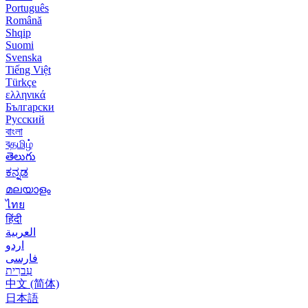
Português
Română
Shqip
Suomi
Svenska
Tiếng Việt
Türkçe
ελληνικά
Български
Русский
বাংলা
বதமிழ்
తెలుగు
ಕನ್ನಡ
മലയാളം
ไทย
हिंदी
العربية
اردو
فارسی
עִברִית
中文 (简体)
日本語