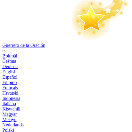
Guerrero de la Oración
es
Bokmål
Čeština
Deutsch
English
Español
Filipino
Français
Hrvatski
Indonesia
Italiana
Kiswahili
Magyar
Melayu
Nederlands
Polski