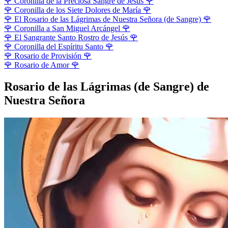
🌹
Coronilla de la Preciosa Sangre de Jesús
🌹
🌹
Coronilla de los Siete Dolores de María
🌹
🌹
El Rosario de las Lágrimas de Nuestra Señora (de Sangre)
🌹
🌹
Coronilla a San Miguel Arcángel
🌹
🌹
El Sangrante Santo Rostro de Jesús
🌹
🌹
Coronilla del Espíritu Santo
🌹
🌹
Rosario de Provisión
🌹
🌹
Rosario de Amor
🌹
Rosario de las Lágrimas (de Sangre) de
Nuestra Señora