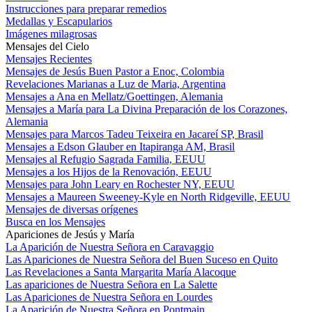
Instrucciones para preparar remedios
Medallas y Escapularios
Imágenes milagrosas
Mensajes del Cielo
Mensajes Recientes
Mensajes de Jesús Buen Pastor a Enoc, Colombia
Revelaciones Marianas a Luz de Maria, Argentina
Mensajes a Ana en Mellatz/Goettingen, Alemania
Mensajes a María para La Divina Preparación de los Corazones,
Alemania
Mensajes para Marcos Tadeu Teixeira en Jacareí SP, Brasil
Mensajes a Edson Glauber en Itapiranga AM, Brasil
Mensajes al Refugio Sagrada Familia, EEUU
Mensajes a los Hijos de la Renovación, EEUU
Mensajes para John Leary en Rochester NY, EEUU
Mensajes a Maureen Sweeney-Kyle en North Ridgeville, EEUU
Mensajes de diversas orígenes
Busca en los Mensajes
Apariciones de Jesús y María
La Aparición de Nuestra Señora en Caravaggio
Las Apariciones de Nuestra Señora del Buen Suceso en Quito
Las Revelaciones a Santa Margarita María Alacoque
Las apariciones de Nuestra Señora en La Salette
Las Apariciones de Nuestra Señora en Lourdes
La Aparición de Nuestra Señora en Pontmain