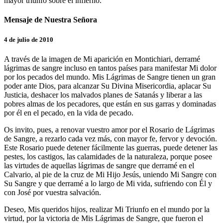
mayor triunfo sobre el infierno.
Mensaje de Nuestra Señora
4 de julio de 2010
A través de la imagen de Mi aparición en Montichiari, derramé
lágrimas de sangre incluso en tantos países para manifestar Mi dolor
por los pecados del mundo. Mis Lágrimas de Sangre tienen un gran
poder ante Dios, para alcanzar Su Divina Misericordia, aplacar Su
Justicia, deshacer los malvados planes de Satanás y liberar a las
pobres almas de los pecadores, que están en sus garras y dominadas
por él en el pecado, en la vida de pecado.
Os invito, pues, a renovar vuestro amor por el Rosario de Lágrimas
de Sangre, a rezarlo cada vez más, con mayor fe, fervor y devoción.
Este Rosario puede detener fácilmente las guerras, puede detener las
pestes, los castigos, las calamidades de la naturaleza, porque posee
las virtudes de aquellas lágrimas de sangre que derramé en el
Calvario, al pie de la cruz de Mi Hijo Jesús, uniendo Mi Sangre con
Su Sangre y que derramé a lo largo de Mi vida, sufriendo con Él y
con José por vuestra salvación.
Deseo, Mis queridos hijos, realizar Mi Triunfo en el mundo por la
virtud, por la victoria de Mis Lágrimas de Sangre, que fueron el