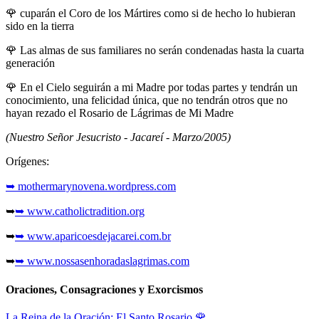
🌹
cuparán el Coro de los Mártires como si de hecho lo hubieran
sido en la tierra
🌹
Las almas de sus familiares no serán condenadas hasta la cuarta
generación
🌹
En el Cielo seguirán a mi Madre por todas partes y tendrán un
conocimiento, una felicidad única, que no tendrán otros que no
hayan rezado el Rosario de Lágrimas de Mi Madre
(Nuestro Señor Jesucristo - Jacareí - Marzo/2005)
Orígenes:
➥ mothermarynovena.wordpress.com
➥
➥ www.catholictradition.org
➥
➥ www.aparicoesdejacarei.com.br
➥
➥ www.nossasenhoradaslagrimas.com
Oraciones, Consagraciones y Exorcismos
La Reina de la Oración: El Santo Rosario
🌹