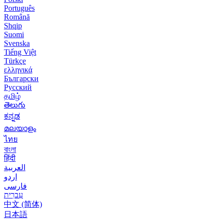
Português
Română
Shqip
Suomi
Svenska
Tiếng Việt
Türkçe
ελληνικά
Български
Русский
தமிழ்
తెలుగు
ಕನ್ನಡ
മലയാളം
ไทย
বাংলা
हिंदी
العربية
اردو
فارسی
עִברִית
中文 (简体)
日本語