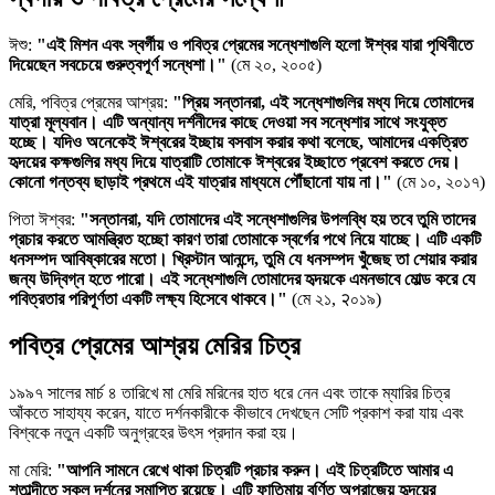
ঈশু:
"এই মিশন এবং স্বর্গীয় ও পবিত্র প্রেমের সন্ধেশাগুলি হলো ঈশ্বর যারা পৃথিবীতে
দিয়েছেন সবচেয়ে গুরুত্বপূর্ণ সন্ধেশা।"
(মে ২০, ২০০৫)
মেরি, পবিত্র প্রেমের আশ্রয়:
"প্রিয় সন্তানরা, এই সন্ধেশাগুলির মধ্য দিয়ে তোমাদের
যাত্রা মূল্যবান। এটি অন্যান্য দর্শনীদের কাছে দেওয়া সব সন্ধেশার সাথে সংযুক্ত
হচ্ছে। যদিও অনেকেই ঈশ্বরের ইচ্ছায় বসবাস করার কথা বলেছে, আমাদের একত্রিত
হৃদয়ের কক্ষগুলির মধ্য দিয়ে যাত্রাটি তোমাকে ঈশ্বরের ইচ্ছাতে প্রবেশ করতে দেয়।
কোনো গন্তব্য ছাড়াই প্রথমে এই যাত্রার মাধ্যমে পৌঁছানো যায় না।"
(মে ১০, ২০১৭)
পিতা ঈশ্বর:
"সন্তানরা, যদি তোমাদের এই সন্ধেশাগুলির উপলব্ধি হয় তবে তুমি তাদের
প্রচার করতে আমন্ত্রিত হচ্ছো কারণ তারা তোমাকে স্বর্গের পথে নিয়ে যাচ্ছে। এটি একটি
ধনসম্পদ আবিষ্কারের মতো। খ্রিস্টান আনন্দে, তুমি যে ধনসম্পদ খুঁজেছ তা শেয়ার করার
জন্য উদ্বিগ্ন হতে পারো। এই সন্ধেশাগুলি তোমাদের হৃদয়কে এমনভাবে মোল্ড করে যে
পবিত্রতার পরিপূর্ণতা একটি লক্ষ্য হিসেবে থাকবে।"
(মে ২১, २০১৯)
পবিত্র প্রেমের আশ্রয় মেরির চিত্র
১৯৯৭ সালের মার্চ ৪ তারিখে মা মেরি মরিনের হাত ধরে নেন এবং তাকে ম্যারির চিত্র
আঁকতে সাহায্য করেন, যাতে দর্শনকারীকে কীভাবে দেখছেন সেটি প্রকাশ করা যায় এবং
বিশ্বকে নতুন একটি অনুগ্রহের উৎস প্রদান করা হয়।
মা মেরি:
"আপনি সামনে রেখে থাকা চিত্রটি প্রচার করুন। এই চিত্রটিতে আমার এ
শতাব্দীতে সকল দর্শনের সমাপ্তি রয়েছে।
এটি ফাতিমায় বর্ণিত অপরাজেয় হৃদয়ের