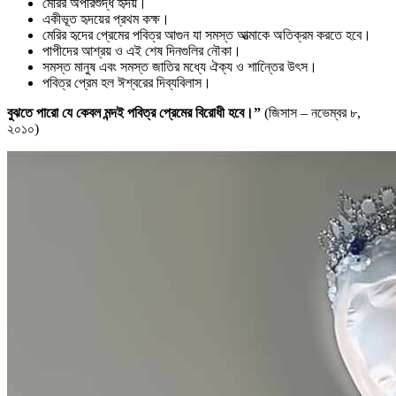
মেরির অপরিশুদ্ধ হৃদয়।
একীভূত হৃদয়ের প্রথম কক্ষ।
মেরির হৃদের প্রেমের পবিত্র আগুন যা সমস্ত আত্মাকে অতিক্রম করতে হবে।
পাপীদের আশ্রয় ও এই শেষ দিনগুলির নৌকা।
সমস্ত মানুষ এবং সমস্ত জাতির মধ্যে ঐক্য ও শান্তিের উৎস।
পবিত্র প্রেম হল ঈশ্বরের দিব্যবিলাস।
বুঝতে পারো যে কেবল মন্দই পবিত্র প্রেমের বিরোধী হবে।”
(জিসাস – নভেম্বর ৮,
২০১০)