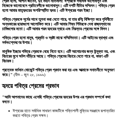
প্রেম হলো, আপনি জানেন, দুই মহান নীতিমালা: ঈশ্বরকে সর্বাধিক ভালোবাসুন এবং
নিজেকে ভালোবেসে প্রতিবেশীকে ভালোবাসুন। এটি দশটি নীতির সম্মিলন। পবিত্র প্রেম
হলো আমার মাতৃহৃদয়ের অপরিস্হুটিত হৃদয়। এটি ঈশ্বরের পরম ইচ্ছা।
পবিত্র প্রেমকে সূর্যের সাথে তুলনা করা যেতে পারে, যা তার রশ্মি বিক্ষিপ্ত করে পৃথিবীতে
অন্ধকারের ছায়াগুলো আলোকিত করে। এটি আমার শিষ্য পিটারকে দেবা রাজ্যস্থানের
চাবিগুলোর মতো। এটি আমার পরম হৃদয়ের দ্বারে এবং নিরন্তর প্রেমের সঙ্গে মিলন।
পবিত্র প্রেম হলো মানুষ, প্রকৃতি ও স্রষ্টা মাঝে সম্মিলিততা। এটি আইনের ব্যাখ্যা এবং
সর্বসংশ্লেষণের উপায়।
মানুষিক ইচ্ছার পবিত্র প্রেমকে বেছে নিতে হবে। এটি আলোচনার জন্য উন্মুক্ত নয়, এবং
বিচারের মুখে অটল দাঁড়িয়ে আছে। পবিত্র প্রেমের বিচারে যেতে পারে না, কারণ এটি
বিচারক।
প্রত্যেক বর্তমান মোমেন্টে পবিত্র প্রেম প্রদান করা হয় এবং আত্মাকে সনাতনীতে অনুসরণ
করে।"
(যীশু – জুন ২৮, ১৯৯৯)
হৃদয়ে পবিত্র প্রেমের প্রভাব
"আমি আপনাদের কাছে এসেছি পবিত্র প্রেমের হৃদয়ের উপর এর প্রভাব সম্পর্কে কথা
বলতে।
ঈশ্বরের হাতে সর্বাধিক সাধারণ কাজটিকে শক্তিশালী মুক্তির সরঞ্জামে রূপান্তরিত
করতে পবিত্র প্রেম সক্ষম।