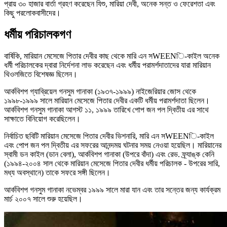
প্রায় ৩০ হাজার বার্তা গ্রহণ করেছেন যিশু, মারিয়া দেবী, অনেক সন্ত ও ফেরেশতা এবং
কিছু পরলোকবাসীদের।
ধর্মীয় পরিচালকগণ
বার্ষিকি, মারিয়ান মেসেজে পিতার দেবীর কাছ থেকে মারি এন সWEENি-কাইল অনেক
ধর্মী পরিচালকের দ্বারা নির্দেশনা লাভ করেছেন এবং ধর্মীয় পরামর্শদাতাদের যারা মারিয়ান
থিওলজিতে বিশেষজ্ঞ ছিলেন।
আর্কবিশপ গ্যাব্রিয়েল গনসুম গানাকা (১৯৩৭-১৯৯৯) নাইজেরিয়ার জোস থেকে
১৯৯৮-১৯৯৯ সালে মারিয়ান মেসেজে পিতার দেবীর একটি ধর্মীয় পরামর্শদাতা ছিলেন।
আর্কবিশপ গনসুম গানাকা আগস্ট ১১, ১৯৯৯ তারিখে পোপ জন পল দ্বিতীয় এর সাথে
সাক্ষাতে বিনিয়োগ করেছিলেন।
নির্বাচিত ছবিটি মারিয়ান মেসেজে পিতার দেবীর ভিশনারি, মারি এন সWEENি-কাইল
এবং পোপ জন পল দ্বিতীয় এর সফরের আনন্দময় ঘটনার সময় নেওয়া হয়েছিল। মারিয়ানের
স্বামী ডন কাইল (ডান বেলা), আর্কবিশপ গানাকা (উপরে বাঁদা) এবং রেভ. ফ্র্যাঙ্ক কেনি
(১৯৯৪-২০০৪ সাল থেকে মারিয়ান মেসেজে পিতার দেবীর ধর্মীয় পরিচালক - উপরের সারি,
মধ্য অবস্থানে) তাকে সফরে সঙ্গী ছিলেন।
আর্কবিশপ গনসুম গানাকা নভেম্বর ১৯৯৯ সালে মারা যান এবং তার সন্তের জন্য কার্যক্রম
মার্চ ২০০৭ সালে শুরু হয়েছিল।