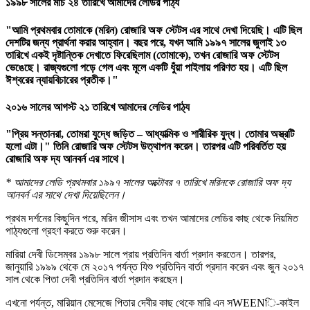
১৯৯৮ সালের মার্চ ২৪ তারিখে আমাদের লেডির পাঠ্য
"আমি প্রথমবার তোমাকে (মরিন) রোজারি অফ স্টেটস এর সাথে দেখা দিয়েছি। এটি ছিল
দেশটির জন্য প্রার্থনা করার আহ্বান। বছর পরে, যখন আমি ১৯৯৭ সালের জুলাই ১৩
তারিখে একই দৃষ্টান্তিক দেখাতে ফিরেছিলাম (তোমাকে), তখন রোজারি অফ স্টেটস
ভেঙেছে। রাজ্যগুলো পড়ে গেল এবং মূলে একটি ধুঁয়া পাইলায় পরিণত হয়। এটি ছিল
ঈশ্বরের ন্যায়বিচারের প্রতীক।"
২০১৬ সালের আগস্ট ২১ তারিখে আমাদের লেডির পাঠ্য
"প্রিয় সন্তানরা, তোমরা যুদ্ধে জড়িত – আধ্যাত্মিক ও শারীরিক যুদ্ধ। তোমার অস্ত্রটি
হলো এটা।" তিনি রোজারি অফ স্টেটস উত্থাপন করেন। তারপর এটি পরিবর্তিত হয়
রোজারি অফ দ্য আনবর্ন এর সাথে।
* আমাদের লেডি প্রথমবার ১৯৯৭ সালের অক্টোবর ৭ তারিখে মরিনকে রোজারি অফ দ্য
আনবর্ন এর সাথে দেখা দিয়েছিলেন।
প্রথম দর্শনের কিছুদিন পরে, মরিন জীসাস এবং তখন আমাদের লেডির কাছ থেকে নিয়মিত
পাঠ্যগুলো গ্রহণ করতে শুরু করেন।
মারিয়া দেবী ডিসেম্বর ১৯৯৮ সালে প্রায় প্রতিদিন বার্তা প্রদান করতেন। তারপর,
জানুয়ারি ১৯৯৯ থেকে মে ২০১৭ পর্যন্ত যিশু প্রতিদিন বার্তা প্রদান করেন এবং জুন ২০১৭
সাল থেকে পিতা দেবী প্রতিদিন বার্তা প্রদান করছেন।
এখনো পর্যন্ত, মারিয়ান মেসেজে পিতার দেবীর কাছ থেকে মারি এন সWEENি-কাইল