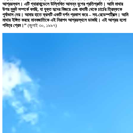
আশ্রয়স্থল। এটি গ্যারাবান্ডেলে উল্লিখিত আসন্ন যুগের প্রতিশ্রুতি। আমি মাথার
উপর মুকুট সম্পর্কে বলছি, যা যুক্ত হৃদের বিজয়ে এবং বাদামী থেকে চার্চের ত্রিম্ফকে
পূর্বাভাস দেয়। আমার হাতে ক্রসটি একটি দর্শন প্রকাশ করে – সহ-রেডেম্পট্রিক্স। আমি
মাথায় ইঙ্গিত করছে মানবজাতিকে এই নিরাপদ আশ্রয়স্থলে ডাকছি। এই আশ্রয় হলো
পবিত্র প্রেম।”
(জুলাই ৩০, ১৯৯৭)