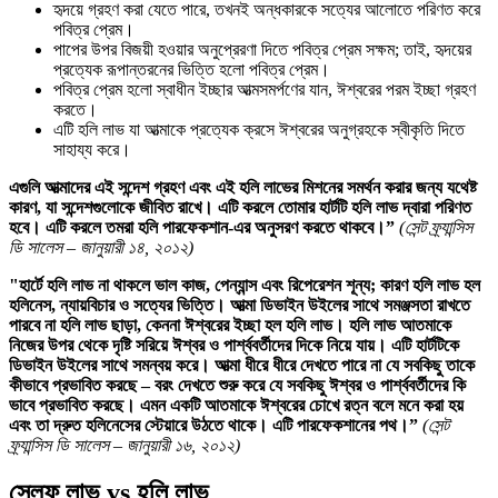
হৃদয়ে গ্রহণ করা যেতে পারে, তখনই অন্ধকারকে সত্যের আলোতে পরিণত করে
পবিত্র প্রেম।
পাপের উপর বিজয়ী হওয়ার অনুপ্রেরণা দিতে পবিত্র প্রেম সক্ষম; তাই, হৃদয়ের
প্রত্যেক রূপান্তরনের ভিত্তি হলো পবিত্র প্রেম।
পবিত্র প্রেম হলো স্বাধীন ইচ্ছার আত্মসমর্পণের যান, ঈশ্বরের পরম ইচ্ছা গ্রহণ
করতে।
এটি হলি লাভ যা আত্মাকে প্রত্যেক ক্রসে ঈশ্বরের অনুগ্রহকে স্বীকৃতি দিতে
সাহায্য করে।
এগুলি আত্মাদের এই সন্দেশ গ্রহণ এবং এই হলি লাভের মিশনের সমর্থন করার জন্য যথেষ্ট
কারণ, যা সন্দেশগুলোকে জীবিত রাখে। এটি করলে তোমার হার্টটি হলি লাভ দ্বারা পরিণত
হবে। এটি করলে তমরা হলি পারফেকশান-এর অনুসরণ করতে থাকবে।”
(সেন্ট ফ্র্যান্সিস
ডি সালেস –
জানুয়ারী ১৪, ২০১২
)
"হার্টে হলি লাভ না থাকলে ভাল কাজ, পেন্যান্স এবং রিপেরেশন শূন্য; কারণ হলি লাভ হল
হলিনেস, ন্যায়বিচার ও সত্যের ভিত্তি। আত্মা ডিভাইন উইলের সাথে সমঞ্জসতা রাখতে
পারবে না হলি লাভ ছাড়া, কেননা ঈশ্বরের ইচ্ছা হল হলি লাভ। হলি লাভ আতমাকে
নিজের উপর থেকে দৃষ্টি সরিয়ে ঈশ্বর ও পার্শ্ববর্তীদের দিকে নিয়ে যায়। এটি হার্টটিকে
ডিভাইন উইলের সাথে সমন্বয় করে। আত্মা ধীরে ধীরে দেখতে পারে না যে সবকিছু তাকে
কীভাবে প্রভাবিত করছে – বরং দেখতে শুরু করে যে সবকিছু ঈশ্বর ও পার্শ্ববর্তীদের কি
ভাবে প্রভাবিত করছে। এমন একটি আতমাকে ঈশ্বরের চোখে রত্ন বলে মনে করা হয়
এবং তা দ্রুত হলিনেসের স্টেয়ারে উঠতে থাকে। এটি পারফেকশানের পথ।”
(সেন্ট
ফ্র্যান্সিস ডি সালেস –
জানুয়ারী ১৬, ২০১২
)
সেল্ফ লাভ
vs
হলি লাভ