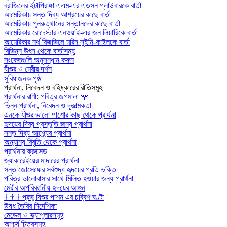
ব্রাজিলের ইটাপিরাঙ্গা এএম-এর এডসন গ্লাউবারকে বার্তা
আমেরিকায় সন্ত দিব্য আশ্রয়ের কাছে বার্তা
আমেরিকায় পুনরুত্থানের সন্তানদের কাছে বার্তা
আমেরিকার রোচেস্টার এনওয়াই-এর জন লিয়ারিকে বার্তা
আমেরিকার নর্থ রিজভিলে মরিন সুইনি-কাইলকে বার্তা
বিভিন্ন উৎস থেকে বার্তাসমূহ
সংকেতগুলি অনুসন্ধান করুন
যীশুর ও মেরীর দর্শন
সুবিধাজনক পৃষ্ঠা
প্রার্থনা, নিবেদন ও বহিষ্কারের রীতিসমূহ
প্রার্থনার রাণী: পবিত্র জপমালা
🌹
ভিন্ন প্রার্থনা, নিবেদন ও দূতাত্মকতা
এনকে যীশুর ভালো পাশোর কাছ থেকে প্রার্থনা
হৃদয়ের দিব্য প্রস্তুতি জন্য প্রার্থনা
সন্ত দিব্য আশ্র্যের প্রার্থনা
অন্যান্য বিবৃতি থেকে প্রার্থনা
প্রার্থনার ক্রুসেড
জ্যাকারেইয়ের মাদারের প্রার্থনা
সন্ত জোসেফের সর্বশুদ্ধ হৃদয়ের প্রতি ভক্তি
পবিত্র ভালোবাসার সাথে মিলিত হওয়ার জন্য প্রার্থনা
মেরীর অপরিবর্তনীয় হৃদয়ের আগুন
†
†
†
প্রভু যিশুর পাশন এর চব্বিশ ঘণ্টা
উষধ তৈরির নির্দেশিকা
মেডেল ও স্ক্যাপুলারসমূহ
আশ্চর্য চিত্রসমূহ