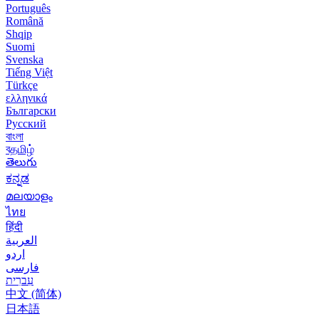
Português
Română
Shqip
Suomi
Svenska
Tiếng Việt
Türkçe
ελληνικά
Български
Русский
বাংলা
বதமிழ்
తెలుగు
ಕನ್ನಡ
മലയാളം
ไทย
हिंदी
العربية
اردو
فارسی
עִברִית
中文 (简体)
日本語