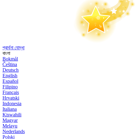
প্রার্থনা যোদ্ধা
বাংলা
Bokmål
Čeština
Deutsch
English
Español
Filipino
Français
Hrvatski
Indonesia
Italiana
Kiswahili
Magyar
Melayu
Nederlands
Polski