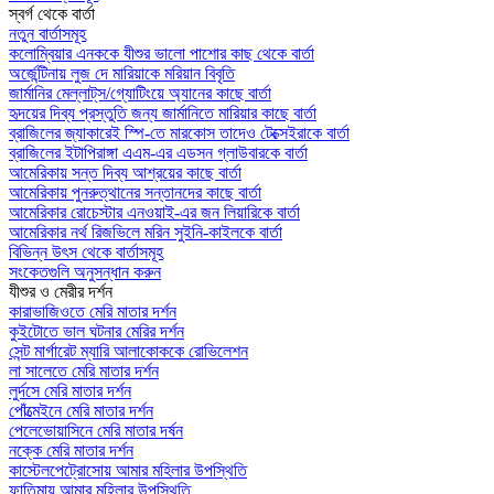
স্বর্গ থেকে বার্তা
নতুন বার্তাসমূহ
কলোম্বিয়ার এনককে যীশুর ভালো পাশোর কাছ থেকে বার্তা
অর্জেন্টিনায় লুজ দে মারিয়াকে মরিয়ান বিবৃতি
জার্মানির মেল্লাট্‌স/গ্যোটিংয়ে অ্যানের কাছে বার্তা
হৃদয়ের দিব্য প্রস্তুতি জন্য জার্মানিতে মারিয়ার কাছে বার্তা
ব্রাজিলের জ্যাকারেই স্পি-তে মারকোস তাদেও টেক্সেইরাকে বার্তা
ব্রাজিলের ইটাপিরাঙ্গা এএম-এর এডসন গ্লাউবারকে বার্তা
আমেরিকায় সন্ত দিব্য আশ্রয়ের কাছে বার্তা
আমেরিকায় পুনরুত্থানের সন্তানদের কাছে বার্তা
আমেরিকার রোচেস্টার এনওয়াই-এর জন লিয়ারিকে বার্তা
আমেরিকার নর্থ রিজভিলে মরিন সুইনি-কাইলকে বার্তা
বিভিন্ন উৎস থেকে বার্তাসমূহ
সংকেতগুলি অনুসন্ধান করুন
যীশুর ও মেরীর দর্শন
কারাভাজিওতে মেরি মাতার দর্শন
কুইটোতে ভাল ঘটনার মেরির দর্শন
সেন্ট মার্গারেট ম্যারি আলাকোককে রোভিলেশন
লা সালেতে মেরি মাতার দর্শন
লুর্দসে মেরি মাতার দর্শন
পোঁত্মেইনে মেরি মাতার দর্শন
পেলেভোয়াসিনে মেরি মাতার দর্ষন
নক্কে মেরি মাতার দর্শন
কাস্টেলপেট্রোসোয় আমার মহিলার উপস্থিতি
ফাতিমায় আমার মহিলার উপস্থিতি