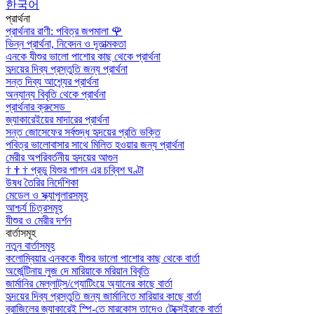
한국어
প্রার্থনা
প্রার্থনার রাণী: পবিত্র জপমালা
🌹
ভিন্ন প্রার্থনা, নিবেদন ও দূতাত্মকতা
এনকে যীশুর ভালো পাশোর কাছ থেকে প্রার্থনা
হৃদয়ের দিব্য প্রস্তুতি জন্য প্রার্থনা
সন্ত দিব্য আশ্র্যের প্রার্থনা
অন্যান্য বিবৃতি থেকে প্রার্থনা
প্রার্থনার ক্রুসেড
জ্যাকারেইয়ের মাদারের প্রার্থনা
সন্ত জোসেফের সর্বশুদ্ধ হৃদয়ের প্রতি ভক্তি
পবিত্র ভালোবাসার সাথে মিলিত হওয়ার জন্য প্রার্থনা
মেরীর অপরিবর্তনীয় হৃদয়ের আগুন
†
†
†
প্রভু যিশুর পাশন এর চব্বিশ ঘণ্টা
উষধ তৈরির নির্দেশিকা
মেডেল ও স্ক্যাপুলারসমূহ
আশ্চর্য চিত্রসমূহ
যীশুর ও মেরীর দর্শন
বার্তাসমূহ
নতুন বার্তাসমূহ
কলোম্বিয়ার এনককে যীশুর ভালো পাশোর কাছ থেকে বার্তা
অর্জেন্টিনায় লুজ দে মারিয়াকে মরিয়ান বিবৃতি
জার্মানির মেল্লাট্‌স/গ্যোটিংয়ে অ্যানের কাছে বার্তা
হৃদয়ের দিব্য প্রস্তুতি জন্য জার্মানিতে মারিয়ার কাছে বার্তা
ব্রাজিলের জ্যাকারেই স্পি-তে মারকোস তাদেও টেক্সেইরাকে বার্তা