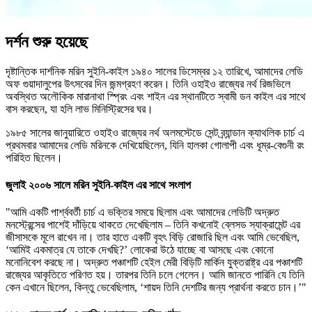
দর্শন শুরু হয়েছে
দৃষ্টান্তিক দার্শনিক মরিন সুইনি-কাইল ১৯৪০ সালের ডিসেম্বর ১২ তারিখে, আমাদের লেডি
অফ গুয়াদালুপের উৎসবের দিন জন্মগ্রহণ করেন। তিনি ওহাইও রাজ্যের নর্থ রিজভিলে
অবস্থিত অলৌকিক মারানাথা স্প্রিং এবং শাইন এর স্থানটিতে স্বামী ডন কাইল এর সাথে
বাস করছেন, যা হলি লাভ মিনিস্ট্রিসের ঘর।
১৯৮৫ সালের জানুয়ারিতে ওহাইও রাজ্যের নর্থ অলমস্টেডে সেন্ট ব্র্যান্ডান ক্যাথলিক চার্চ এ
প্রথমবার আমাদের লেডি মরিনকে দেখিয়েছিলেন, যিনি হালকা গোলাপী এবং ধূম্র-বেগুনী রং
পরিহিত ছিলেন।
জুলাই ২০০৬ সালে মরিন সুইনি-কাইল এর সাথে সংলাপ
"আমি একটি পার্শ্ববর্তী চার্চ এ ভক্তির সময়ে ছিলাম এবং আমাদের লেডিটি অদ্রুত
মনস্ট্রেন্সের পাশেই দাঁড়িয়ে থাকতে দেখেছিলাম – তিনি কখনোই ব্লেসড স্যাক্রামেন্ট এর
জীসাসকে মূলে রাখেন না। তার হাতে একটি বৃহৎ বিড়ি রোজারি ছিল এবং আমি ভেবেছিল,
‘আমিই একমাত্র যে তাকে দেখছি?’ লোকেরা উঠে যাচ্ছে বা আসছে এবং কোনো
মনোনিবেশ করছে না। অদ্রুত পঞ্চাশটি হেইল মেরী বিড়িটি মার্কিন যুক্তরাষ্ট্র এর পঞ্চাশটি
রাজ্যের আকৃতিতে পরিণত হয়। তারপর তিনি চলে গেলেন। আমি জানতে পারিনি যে তিনি
কেন এখানে ছিলেন, কিন্তু ভেবেছিলাম, ‘শায়দ তিনি দেশটির জন্য প্রার্থনা করতে চান।’"