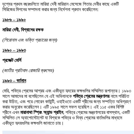
দৃশ্যের প্রথম বছরগুলিতে মারিয়া দেবী মারিয়ান মেসেজে পিতার দেবীর কাছে একটি
সিরিজের মিশনের সম্পাদনা করার জন্য নির্দেশনা প্রদান করেছিলেন:
১৯৮৬ – ১৯৯০
মারিয়া দেবী, বিশ্বাসের রক্ষক
(শিরোনাম এবং ভক্তি প্রচারের জন্য)
১৯৯০ – ১৯৯৩
প্রজেক্ট মের্সি
(জাতীয় প্রতিবাদ রোজারি ক্রুসেড)
১৯৯৩ – বর্তমান
মেরি, পবিত্র প্রেমের আশ্রয় এবং একীভূত হৃদয়ের কক্ষগুলির সম্মিলিত রূপান্তর। ১৯৯৩
সালে আমাদের মা বলেছিলেন যে এই অভিযানকে
পবিত্র প্রেমের মন্ত্রণালয়
নামে পরিচিত
করা উচিত, এবং পরে লোরেন কাউন্টি, ওহাইওতে একটি শ্রীনের জন্য সম্পত্তি অধিগ্রহণ
করার অনুরোধ করেছিলেন। এটি ১৯৯৫ সালে সফল হয়েছিল। এই ১১৫ একর বিশিষ্ট
শ্রীনে এখন
মারানাথা স্প্রিং অ্যান্ড শ্রাইন
, পবিত্র প্রেমের মন্ত্রণালয়ের বাসস্থান, একটি
সম্মিলিত লে অ্যাপোস্টোলেট যা বিশ্বকে পবিত্র ও দিব্য প্রেমের বার্তাগুলির মাধ্যমে
একীভূত হৃদয়গুলির কক্ষগুলি জানাতে চায়।