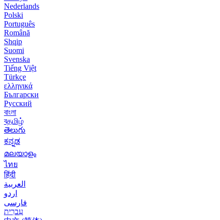
Nederlands
Polski
Português
Română
Shqip
Suomi
Svenska
Tiếng Việt
Türkçe
ελληνικά
Български
Русский
বাংলা
বதமிழ்
తెలుగు
ಕನ್ನಡ
മലയാളം
ไทย
हिंदी
العربية
اردو
فارسی
עִברִית