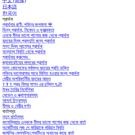
中文 (简体)
日本語
한국어
প্রার্থনা
প্রার্থনার রাণী: পবিত্র জপমালা
🌹
ভিন্ন প্রার্থনা, নিবেদন ও দূতাত্মকতা
এনকে যীশুর ভালো পাশোর কাছ থেকে প্রার্থনা
হৃদয়ের দিব্য প্রস্তুতি জন্য প্রার্থনা
সন্ত দিব্য আশ্র্যের প্রার্থনা
অন্যান্য বিবৃতি থেকে প্রার্থনা
প্রার্থনার ক্রুসেড
জ্যাকারেইয়ের মাদারের প্রার্থনা
সন্ত জোসেফের সর্বশুদ্ধ হৃদয়ের প্রতি ভক্তি
পবিত্র ভালোবাসার সাথে মিলিত হওয়ার জন্য প্রার্থনা
মেরীর অপরিবর্তনীয় হৃদয়ের আগুন
†
†
†
প্রভু যিশুর পাশন এর চব্বিশ ঘণ্টা
উষধ তৈরির নির্দেশিকা
মেডেল ও স্ক্যাপুলারসমূহ
আশ্চর্য চিত্রসমূহ
যীশুর ও মেরীর দর্শন
বার্তাসমূহ
নতুন বার্তাসমূহ
কলোম্বিয়ার এনককে যীশুর ভালো পাশোর কাছ থেকে বার্তা
অর্জেন্টিনায় লুজ দে মারিয়াকে মরিয়ান বিবৃতি
জার্মানির মেল্লাট্‌স/গ্যোটিংয়ে অ্যানের কাছে বার্তা