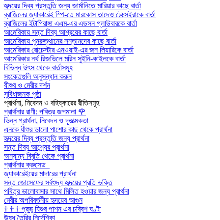
হৃদয়ের দিব্য প্রস্তুতি জন্য জার্মানিতে মারিয়ার কাছে বার্তা
ব্রাজিলের জ্যাকারেই স্পি-তে মারকোস তাদেও টেক্সেইরাকে বার্তা
ব্রাজিলের ইটাপিরাঙ্গা এএম-এর এডসন গ্লাউবারকে বার্তা
আমেরিকায় সন্ত দিব্য আশ্রয়ের কাছে বার্তা
আমেরিকায় পুনরুত্থানের সন্তানদের কাছে বার্তা
আমেরিকার রোচেস্টার এনওয়াই-এর জন লিয়ারিকে বার্তা
আমেরিকার নর্থ রিজভিলে মরিন সুইনি-কাইলকে বার্তা
বিভিন্ন উৎস থেকে বার্তাসমূহ
সংকেতগুলি অনুসন্ধান করুন
যীশুর ও মেরীর দর্শন
সুবিধাজনক পৃষ্ঠা
প্রার্থনা, নিবেদন ও বহিষ্কারের রীতিসমূহ
প্রার্থনার রাণী: পবিত্র জপমালা
🌹
ভিন্ন প্রার্থনা, নিবেদন ও দূতাত্মকতা
এনকে যীশুর ভালো পাশোর কাছ থেকে প্রার্থনা
হৃদয়ের দিব্য প্রস্তুতি জন্য প্রার্থনা
সন্ত দিব্য আশ্র্যের প্রার্থনা
অন্যান্য বিবৃতি থেকে প্রার্থনা
প্রার্থনার ক্রুসেড
জ্যাকারেইয়ের মাদারের প্রার্থনা
সন্ত জোসেফের সর্বশুদ্ধ হৃদয়ের প্রতি ভক্তি
পবিত্র ভালোবাসার সাথে মিলিত হওয়ার জন্য প্রার্থনা
মেরীর অপরিবর্তনীয় হৃদয়ের আগুন
†
†
†
প্রভু যিশুর পাশন এর চব্বিশ ঘণ্টা
উষধ তৈরির নির্দেশিকা