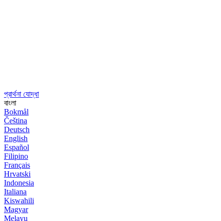
প্রার্থনা যোদ্ধা
বাংলা
Bokmål
Čeština
Deutsch
English
Español
Filipino
Français
Hrvatski
Indonesia
Italiana
Kiswahili
Magyar
Melayu