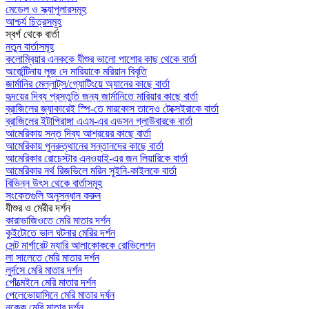
মেডেল ও স্ক্যাপুলারসমূহ
আশ্চর্য চিত্রসমূহ
স্বর্গ থেকে বার্তা
নতুন বার্তাসমূহ
কলোম্বিয়ার এনককে যীশুর ভালো পাশোর কাছ থেকে বার্তা
অর্জেন্টিনায় লুজ দে মারিয়াকে মরিয়ান বিবৃতি
জার্মানির মেল্লাট্‌স/গ্যোটিংয়ে অ্যানের কাছে বার্তা
হৃদয়ের দিব্য প্রস্তুতি জন্য জার্মানিতে মারিয়ার কাছে বার্তা
ব্রাজিলের জ্যাকারেই স্পি-তে মারকোস তাদেও টেক্সেইরাকে বার্তা
ব্রাজিলের ইটাপিরাঙ্গা এএম-এর এডসন গ্লাউবারকে বার্তা
আমেরিকায় সন্ত দিব্য আশ্রয়ের কাছে বার্তা
আমেরিকায় পুনরুত্থানের সন্তানদের কাছে বার্তা
আমেরিকার রোচেস্টার এনওয়াই-এর জন লিয়ারিকে বার্তা
আমেরিকার নর্থ রিজভিলে মরিন সুইনি-কাইলকে বার্তা
বিভিন্ন উৎস থেকে বার্তাসমূহ
সংকেতগুলি অনুসন্ধান করুন
যীশুর ও মেরীর দর্শন
কারাভাজিওতে মেরি মাতার দর্শন
কুইটোতে ভাল ঘটনার মেরির দর্শন
সেন্ট মার্গারেট ম্যারি আলাকোককে রোভিলেশন
লা সালেতে মেরি মাতার দর্শন
লুর্দসে মেরি মাতার দর্শন
পোঁত্মেইনে মেরি মাতার দর্শন
পেলেভোয়াসিনে মেরি মাতার দর্ষন
নক্কে মেরি মাতার দর্শন