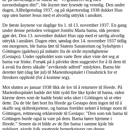
navnedsdagen din!", ble åsynet mer lysende og vennlig. Den andre
dagen, Allhelgensdag 1937, og på skjærtorsdag 1938 dukket Hun
opp uten barnet Jesus med et alvorlig uttrykk i ansiktet.
De første åsynene var daglige fra 1. til 13. november 1937. En gang
under denne perioden velsignet Jomfru Maria barna, slik presten
gjør det. Den 13. november dukket Hun opp med et særlig alvorlig
uttrykk i ansiktet. Dagen etter, søndag den 14. november 1937 tidlig
om morgenen, ble barna ført til Statens Sanatorium og Sykehjem i
Göttingen (galehus) på initiativ fra de sivile myndighetene
(Gestapo). Under oppholdet som varte flere uker viste det seg at
barna var friske. Forsøk på å påvirke dem suggestivt for å få dem til
å avstå fra deres såkalte "avvikende adferd" mislyktes. Barna ble
deretter ført (dag før jul) til Marienhospitalet i Osnabrück for et
fireukers opphold (for å komme seg).
Mot slutten av januar 1938 fikk de lov til å returnere til Heede. På
Marienhospitalet hadde det blitt sydd fire like kjoler til barna, siden
klærne deres som de hadde brukt seks uker i Göttingen så ut etter
dette. Da de ble ført bort fra Heede ga Gestapo dem ingen tid til å
skaffe seg skifteskjortene, og barnas foreldre nektet å bringe noen til
Göttingen, rettmessig erklærende til Gestapo: "Den som tok barna til
Göttingen burde også ta vare på dem. Barna hører hjemme i
Heede." Senere da et bilde av de fire barna i samme kjole ble
publisert, gjorde folk spottende bemerkninger om denne