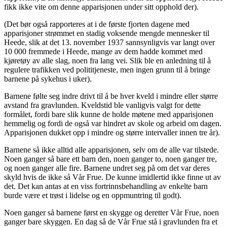
fikk ikke vite om denne apparisjonen under sitt opphold der).
(Det bør også rapporteres at i de første fjorten dagene med
apparisjoner strømmet en stadig voksende mengde mennesker til
Heede, slik at det 13. november 1937 sannsynligvis var langt over
10 000 fremmede i Heede, mange av dem hadde kommet med
kjøretøy av alle slag, noen fra lang vei. Slik ble en anledning til å
regulere trafikken ved polititjeneste, men ingen grunn til å bringe
barnene på sykehus i uker).
Barnene følte seg indre drivt til å be hver kveld i mindre eller større
avstand fra gravlunden. Kveldstid ble vanligvis valgt for dette
formålet, fordi bare slik kunne de holde møtene med apparisjonen
hemmelig og fordi de også var hindret av skole og arbeid om dagen.
Apparisjonen dukket opp i mindre og større intervaller innen tre år).
Barnene så ikke alltid alle apparisjonen, selv om de alle var tilstede.
Noen ganger så bare ett barn den, noen ganger to, noen ganger tre,
og noen ganger alle fire. Barnene undret seg på om det var deres
skyld hvis de ikke så Vår Frue. De kunne imidlertid ikke finne ut av
det. Det kan antas at en viss fortrinnsbehandling av enkelte barn
burde være et trøst i lidelse og en oppmuntring til godt).
Noen ganger så barnene først en skygge og deretter Vår Frue, noen
ganger bare skyggen. En dag så de Vår Frue stå i gravlunden fra et