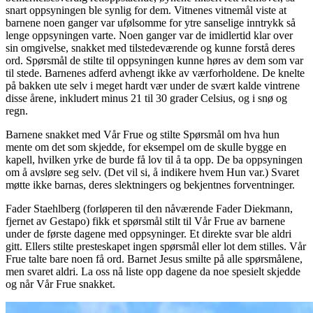
snart oppsyningen ble synlig for dem. Vitnenes vitnemål viste at
barnene noen ganger var ufølsomme for ytre sanselige inntrykk så
lenge oppsyningen varte. Noen ganger var de imidlertid klar over
sin omgivelse, snakket med tilstedeværende og kunne forstå deres
ord. Spørsmål de stilte til oppsyningen kunne høres av dem som var
til stede. Barnenes adferd avhengt ikke av værforholdene. De knelte
på bakken ute selv i meget hardt vær under de svært kalde vintrene
disse årene, inkludert minus 21 til 30 grader Celsius, og i snø og
regn.
Barnene snakket med Vår Frue og stilte Spørsmål om hva hun
mente om det som skjedde, for eksempel om de skulle bygge en
kapell, hvilken yrke de burde få lov til å ta opp. De ba oppsyningen
om å avsløre seg selv. (Det vil si, å indikere hvem Hun var.) Svaret
møtte ikke barnas, deres slektningers og bekjentnes forventninger.
Fader Staehlberg (forløperen til den nåværende Fader Diekmann,
fjernet av Gestapo) fikk et spørsmål stilt til Vår Frue av barnene
under de første dagene med oppsyninger. Et direkte svar ble aldri
gitt. Ellers stilte presteskapet ingen spørsmål eller lot dem stilles. Vår
Frue talte bare noen få ord. Barnet Jesus smilte på alle spørsmålene,
men svaret aldri. La oss nå liste opp dagene da noe spesielt skjedde
og når Vår Frue snakket.