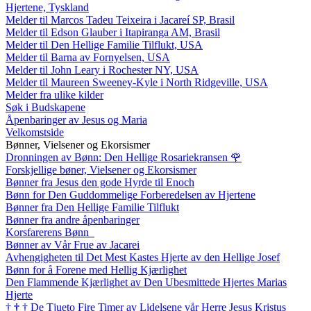
Hjertene, Tyskland
Melder til Marcos Tadeu Teixeira i Jacareí SP, Brasil
Melder til Edson Glauber i Itapiranga AM, Brasil
Melder til Den Hellige Familie Tilflukt, USA
Melder til Barna av Fornyelsen, USA
Melder til John Leary i Rochester NY, USA
Melder til Maureen Sweeney-Kyle i North Ridgeville, USA
Melder fra ulike kilder
Søk i Budskapene
Åpenbaringer av Jesus og Maria
Velkomstside
Bønner, Vielsener og Ekorsismer
Dronningen av Bønn: Den Hellige Rosariekransen
🌹
Forskjellige bøner, Vielsener og Ekorsismer
Bønner fra Jesus den gode Hyrde til Enoch
Bønn for Den Guddommelige Forberedelsen av Hjertene
Bønner fra Den Hellige Familie Tilflukt
Bønner fra andre åpenbaringer
Korsfarerens Bønn
Bønner av Vår Frue av Jacarei
Avhengigheten til Det Mest Kastes Hjerte av den Hellige Josef
Bønn for å Forene med Hellig Kjærlighet
Den Flammende Kjærlighet av Den Ubesmittede Hjertes Marias
Hjerte
†
†
†
De Tjueto Fire Timer av Lidelsene vår Herre Jesus Kristus