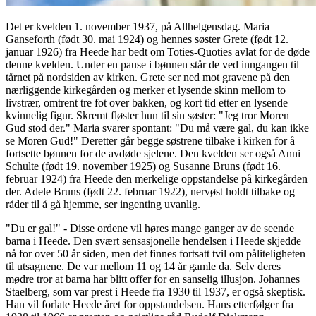
Det er kvelden 1. november 1937, på Allhelgensdag. Maria
Ganseforth (født 30. mai 1924) og hennes søster Grete (født 12.
januar 1926) fra Heede har bedt om Toties-Quoties avlat for de døde
denne kvelden. Under en pause i bønnen står de ved inngangen til
tårnet på nordsiden av kirken. Grete ser ned mot gravene på den
nærliggende kirkegården og merker et lysende skinn mellom to
livstrær, omtrent tre fot over bakken, og kort tid etter en lysende
kvinnelig figur. Skremt fløster hun til sin søster: "Jeg tror Moren
Gud stod der." Maria svarer spontant: "Du må være gal, du kan ikke
se Moren Gud!" Deretter går begge søstrene tilbake i kirken for å
fortsette bønnen for de avdøde sjelene. Den kvelden ser også Anni
Schulte (født 19. november 1925) og Susanne Bruns (født 16.
februar 1924) fra Heede den merkelige oppstandelse på kirkegården
der. Adele Bruns (født 22. februar 1922), nervøst holdt tilbake og
råder til å gå hjemme, ser ingenting uvanlig.
"Du er gal!" - Disse ordene vil høres mange ganger av de seende
barna i Heede. Den svært sensasjonelle hendelsen i Heede skjedde
nå for over 50 år siden, men det finnes fortsatt tvil om påliteligheten
til utsagnene. De var mellom 11 og 14 år gamle da. Selv deres
mødre tror at barna har blitt offer for en sanselig illusjon. Johannes
Staelberg, som var prest i Heede fra 1930 til 1937, er også skeptisk.
Han vil forlate Heede året for oppstandelsen. Hans etterfølger fra