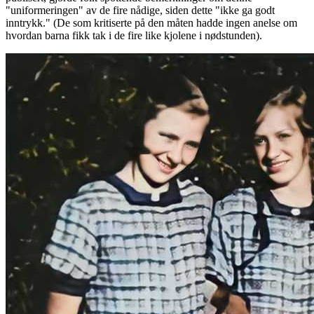
"uniformeringen" av de fire nådige, siden dette "ikke ga godt
inntrykk." (De som kritiserte på den måten hadde ingen anelse om
hvordan barna fikk tak i de fire like kjolene i nødstunden).