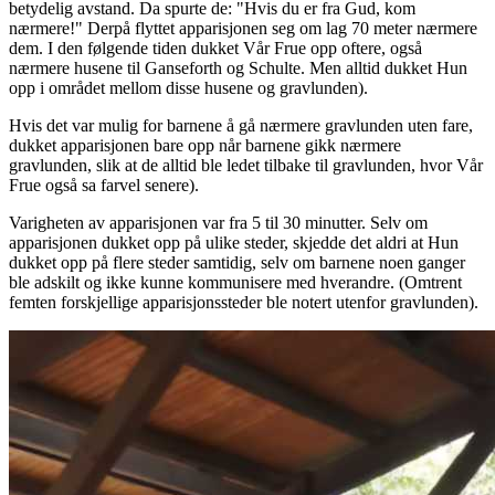
betydelig avstand. Da spurte de: "Hvis du er fra Gud, kom
nærmere!" Derpå flyttet apparisjonen seg om lag 70 meter nærmere
dem. I den følgende tiden dukket Vår Frue opp oftere, også
nærmere husene til Ganseforth og Schulte. Men alltid dukket Hun
opp i området mellom disse husene og gravlunden).
Hvis det var mulig for barnene å gå nærmere gravlunden uten fare,
dukket apparisjonen bare opp når barnene gikk nærmere
gravlunden, slik at de alltid ble ledet tilbake til gravlunden, hvor Vår
Frue også sa farvel senere).
Varigheten av apparisjonen var fra 5 til 30 minutter. Selv om
apparisjonen dukket opp på ulike steder, skjedde det aldri at Hun
dukket opp på flere steder samtidig, selv om barnene noen ganger
ble adskilt og ikke kunne kommunisere med hverandre. (Omtrent
femten forskjellige apparisjonssteder ble notert utenfor gravlunden).