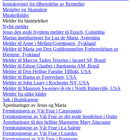
Instruksjoner for tilberedelse av Remedier
Medaljer og Skapulere
Mirakelbilder
Melder fra himmelriket
Nylig melder
Jesus den gode hyrdens melder til Enoch, Colombia
Marian åpenbaringer for Luz de Maria, Argentina
Melder til Anne i Mellatz/Goettingen, Tyskland
Melder til Maria om Den Guddommelige Forberedelsen av
Hjertene, Tyskland
Melder til Marcos Tadeu Teixeira i Jacareí SP, Brasil
Melder til Edson Glauber i Itapiranga AM, Brasil
Melder til Den Hellige Familie Tilflukt, USA
Melder til Barna av Fornyelsen, USA
Melder til John Leary i Rochester NY, USA
Melder til Maureen Sweeney-Kyle i North Ridgeville, USA
Melder fra ulike kilder
Søk i Budskapene
Åpenbaringer av Jesus og Maria
Fremtoningen av Vår Frue i Caravaggio
Fremtoningene av Vår Frue av det gode hendelsen i Quito
Åpenbaringer til den hellige Margarete Mary Alacoque
Fremtoningene av Vår Frue i La Salette
Fremtoningene av Vår Frue i Lourdes
Fremtoningen av Vår Frue i Pontmain