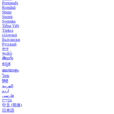
Português
Română
Shqip
Suomi
Svenska
Tiếng Việt
Türkçe
ελληνικά
Български
Русский
বাংলা
বதமிழ்
తెలుగు
ಕನ್ನಡ
മലയാളം
ไทย
हिंदी
العربية
اردو
فارسی
עִברִית
中文 (简体)
日本語