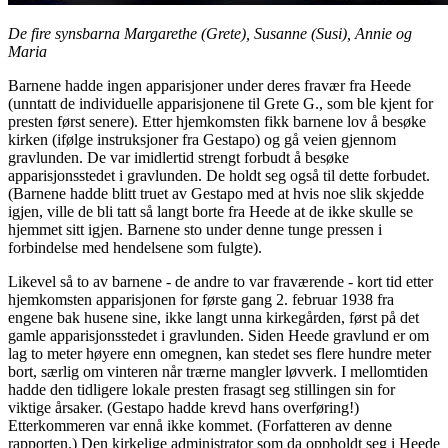
De fire synsbarna Margarethe (Grete), Susanne (Susi), Annie og
Maria
Barnene hadde ingen apparisjoner under deres fravær fra Heede
(unntatt de individuelle apparisjonene til Grete G., som ble kjent for
presten først senere). Etter hjemkomsten fikk barnene lov å besøke
kirken (ifølge instruksjoner fra Gestapo) og gå veien gjennom
gravlunden. De var imidlertid strengt forbudt å besøke
apparisjonsstedet i gravlunden. De holdt seg også til dette forbudet.
(Barnene hadde blitt truet av Gestapo med at hvis noe slik skjedde
igjen, ville de bli tatt så langt borte fra Heede at de ikke skulle se
hjemmet sitt igjen. Barnene sto under denne tunge pressen i
forbindelse med hendelsene som fulgte).
Likevel så to av barnene - de andre to var fraværende - kort tid etter
hjemkomsten apparisjonen for første gang 2. februar 1938 fra
engene bak husene sine, ikke langt unna kirkegården, først på det
gamle apparisjonsstedet i gravlunden. Siden Heede gravlund er om
lag to meter høyere enn omegnen, kan stedet ses flere hundre meter
bort, særlig om vinteren når trærne mangler løvverk. I mellomtiden
hadde den tidligere lokale presten frasagt seg stillingen sin for
viktige årsaker. (Gestapo hadde krevd hans overføring!)
Etterkommeren var ennå ikke kommet. (Forfatteren av denne
rapporten.) Den kirkelige administrator som da oppholdt seg i Heede