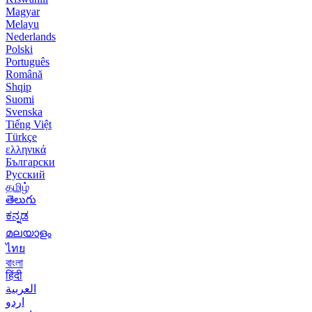
Magyar
Melayu
Nederlands
Polski
Português
Română
Shqip
Suomi
Svenska
Tiếng Việt
Türkçe
ελληνικά
Български
Русский
தமிழ்
తెలుగు
ಕನ್ನಡ
മലയാളം
ไทย
বাংলা
हिंदी
العربية
اردو