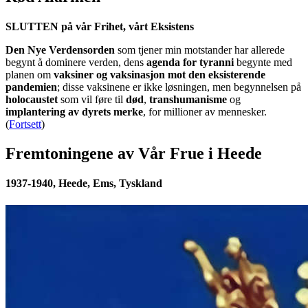
SLUTTEN på vår Frihet, vårt Eksistens
Den Nye Verdensorden
som tjener min motstander har allerede
begynt å dominere verden, dens
agenda for tyranni
begynte med
planen om
vaksiner og vaksinasjon mot den eksisterende
pandemien
; disse vaksinene er ikke løsningen, men begynnelsen på
holocaustet
som vil føre til
død
,
transhumanisme
og
implantering av dyrets merke
, for millioner av mennesker.
(
Fortsett
)
Fremtoningene av Vår Frue i Heede
1937-1940, Heede, Ems, Tyskland