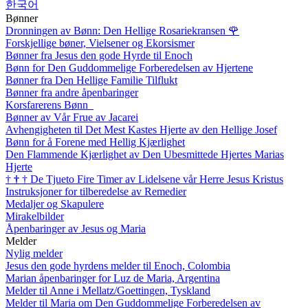
한국어
Bønner
Dronningen av Bønn: Den Hellige Rosariekransen
🌹
Forskjellige bøner, Vielsener og Ekorsismer
Bønner fra Jesus den gode Hyrde til Enoch
Bønn for Den Guddommelige Forberedelsen av Hjertene
Bønner fra Den Hellige Familie Tilflukt
Bønner fra andre åpenbaringer
Korsfarerens Bønn
Bønner av Vår Frue av Jacarei
Avhengigheten til Det Mest Kastes Hjerte av den Hellige Josef
Bønn for å Forene med Hellig Kjærlighet
Den Flammende Kjærlighet av Den Ubesmittede Hjertes Marias
Hjerte
†
†
†
De Tjueto Fire Timer av Lidelsene vår Herre Jesus Kristus
Instruksjoner for tilberedelse av Remedier
Medaljer og Skapulere
Mirakelbilder
Åpenbaringer av Jesus og Maria
Melder
Nylig melder
Jesus den gode hyrdens melder til Enoch, Colombia
Marian åpenbaringer for Luz de Maria, Argentina
Melder til Anne i Mellatz/Goettingen, Tyskland
Melder til Maria om Den Guddommelige Forberedelsen av