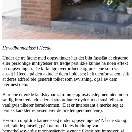
Hovedbønneplass i Heede
Under de tre årene med oppsyninger har det blitt fastslått at eksterne
eller personlige innflytelser fra tredje part ikke kunne ha noen effekt
på oppsyningen. De kirkelige overordnede og prestene som var
ansatt i Heede på den aktuelle tiden holdt seg helt utenfor saken, slik
at deres adferd ble generelt tolket som avvisning, også av dem
nærmest dem.
Barnene er enkle landsbybarn, fromme og usøylede, men uten noen
særlig fremtredende eller ekstraordinære dyder, med små feil som
vanligvis tilhører barndommen. (Det er interessant å merke seg at
barnas karakter representerer de fire temperamentene).
Hvordan oppførte barnene seg under oppsyningene? Når de sto og
bad, falt de plutselig på knærne. Deres holdning var
bemerkelsesverdig rettoppstående, øynene fiksert rett fremover, så