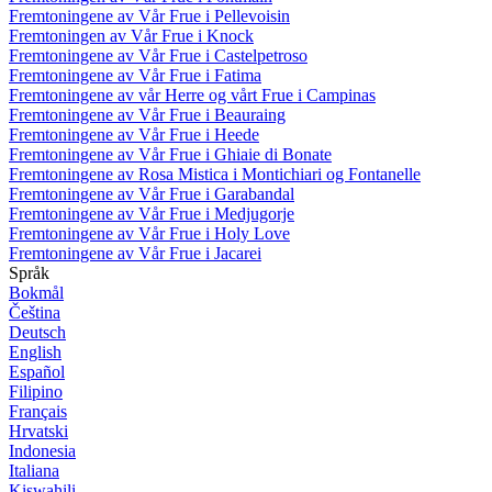
Fremtoningene av Vår Frue i Pellevoisin
Fremtoningen av Vår Frue i Knock
Fremtoningene av Vår Frue i Castelpetroso
Fremtoningene av Vår Frue i Fatima
Fremtoningene av vår Herre og vårt Frue i Campinas
Fremtoningene av Vår Frue i Beauraing
Fremtoningene av Vår Frue i Heede
Fremtoningene av Vår Frue i Ghiaie di Bonate
Fremtoningene av Rosa Mistica i Montichiari og Fontanelle
Fremtoningene av Vår Frue i Garabandal
Fremtoningene av Vår Frue i Medjugorje
Fremtoningene av Vår Frue i Holy Love
Fremtoningene av Vår Frue i Jacarei
Språk
Bokmål
Čeština
Deutsch
English
Español
Filipino
Français
Hrvatski
Indonesia
Italiana
Kiswahili