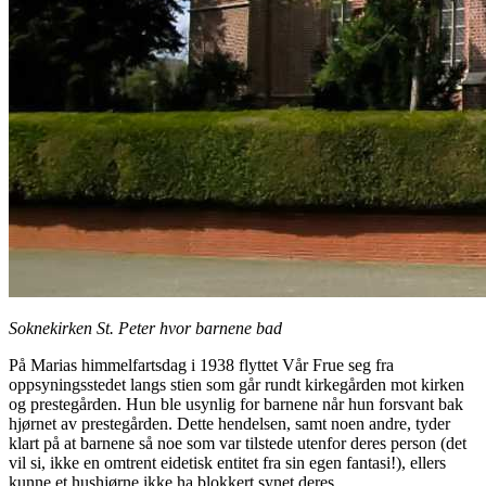
Soknekirken St. Peter hvor barnene bad
På Marias himmelfartsdag i 1938 flyttet Vår Frue seg fra
oppsyningsstedet langs stien som går rundt kirkegården mot kirken
og prestegården. Hun ble usynlig for barnene når hun forsvant bak
hjørnet av prestegården. Dette hendelsen, samt noen andre, tyder
klart på at barnene så noe som var tilstede utenfor deres person (det
vil si, ikke en omtrent eidetisk entitet fra sin egen fantasi!), ellers
kunne et hushjørne ikke ha blokkert synet deres.