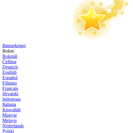
Bønne­kriger
Bokm
Bokmål
Čeština
Deutsch
English
Español
Filipino
Français
Hrvatski
Indonesia
Italiana
Kiswahili
Magyar
Melayu
Nederlands
Polski