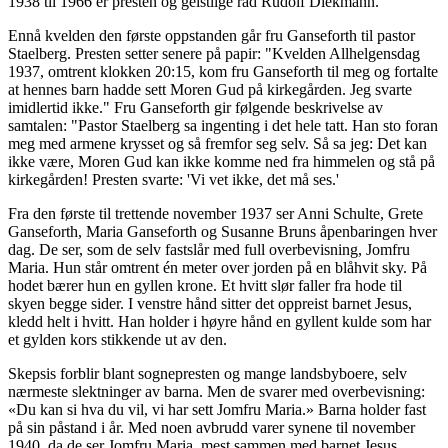
1938 til 1966 er presten og geistlige råd Rudolf Diekmann.
Ennå kvelden den første oppstanden går fru Ganseforth til pastor
Staelberg. Presten setter senere på papir: "Kvelden Allhelgensdag
1937, omtrent klokken 20:15, kom fru Ganseforth til meg og fortalte
at hennes barn hadde sett Moren Gud på kirkegården. Jeg svarte
imidlertid ikke." Fru Ganseforth gir følgende beskrivelse av
samtalen: "Pastor Staelberg sa ingenting i det hele tatt. Han sto foran
meg med armene krysset og så fremfor seg selv. Så sa jeg: Det kan
ikke være, Moren Gud kan ikke komme ned fra himmelen og stå på
kirkegården! Presten svarte: 'Vi vet ikke, det må ses.'
Fra den første til trettende november 1937 ser Anni Schulte, Grete
Ganseforth, Maria Ganseforth og Susanne Bruns åpenbaringen hver
dag. De ser, som de selv fastslår med full overbevisning, Jomfru
Maria. Hun står omtrent én meter over jorden på en blåhvit sky. På
hodet bærer hun en gyllen krone. Et hvitt slør faller fra hode til
skyen begge sider. I venstre hånd sitter det oppreist barnet Jesus,
kledd helt i hvitt. Han holder i høyre hånd en gyllent kulde som har
et gylden kors stikkende ut av den.
Skepsis forblir blant sognepresten og mange landsbyboere, selv
nærmeste slektninger av barna. Men de svarer med overbevisning:
«Du kan si hva du vil, vi har sett Jomfru Maria.» Barna holder fast
på sin påstand i år. Med noen avbrudd varer synene til november
1940, da de ser Jomfru Maria, mest sammen med barnet Jesus,