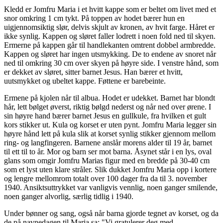
Kledd er Jomfru Maria i et hvitt kappe som er beltet om livet med et
snor omkring 1 cm tykt. På toppen av hodet bærer hun en
uigjennomsiktig slør, delvis skjult av kronen, av hvit farge. Håret er
ikke synlig. Kappen og sløret faller lodrett i noen fold ned til skyen.
Ermerne på kappen går til handlekanten omtrent dobbel armbredde.
Kappen og sløret har ingen utsmykking. De to endene av snoret når
ned til omkring 30 cm over skyen på høyre side. I venstre hånd, som
er dekket av sløret, sitter barnet Jesus. Han bærer et hvitt,
uutsmykket og ubeltet kappe. Føttene er barebeinte.
Ermene på kjolen når til albua. Hodet er udekket. Barnet har blondt
hår, lett bølget øverst, riktig bølgd nederst og når ned over ørene. I
sin høyre hand bærer barnet Jesus en gullkule, fra hvilken et gult
kors stikker ut. Kula og korset er uten pynt. Jomfru Maria legger sin
høyre hånd lett på kula slik at korset synlig stikker gjennom mellom
ring- og langfingeren. Barnene anslår morens alder til 19 år, barnet
til ett til to år. Mor og barn ser mot barna. Åsynet står i en lys, oval
glans som omgir Jomfru Marias figur med en bredde på 30-40 cm
som et lyst uten klare stråler. Slik dukket Jomfru Maria opp i kortere
og lengre mellomrom totalt over 100 dager fra da til 3. november
1940. Ansiktsuttrykket var vanligvis vennlig, noen ganger smilende,
noen ganger alvorlig, særlig tidlig i 1940.
Under bønner og sang, også når barna gjorde tegnet av korset, og da
de på navnedagen til Maria sa: "Vi gratulerer deg med