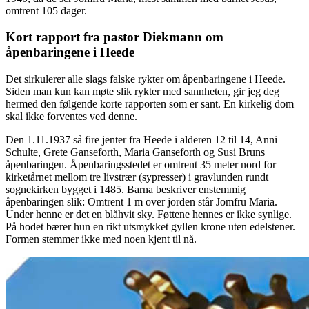
omtrent 105 dager.
Kort rapport fra pastor Diekmann om
åpenbaringene i Heede
Det sirkulerer alle slags falske rykter om åpenbaringene i Heede.
Siden man kun kan møte slik rykter med sannheten, gir jeg deg
hermed den følgende korte rapporten som er sant. En kirkelig dom
skal ikke forventes ved denne.
Den 1.11.1937 så fire jenter fra Heede i alderen 12 til 14, Anni
Schulte, Grete Ganseforth, Maria Ganseforth og Susi Bruns
åpenbaringen. Åpenbaringsstedet er omtrent 35 meter nord for
kirketårnet mellom tre livstrær (sypresser) i gravlunden rundt
sognekirken bygget i 1485. Barna beskriver enstemmig
åpenbaringen slik: Omtrent 1 m over jorden står Jomfru Maria.
Under henne er det en blåhvit sky. Føttene hennes er ikke synlige.
På hodet bærer hun en rikt utsmykket gyllen krone uten edelstener.
Formen stemmer ikke med noen kjent til nå.