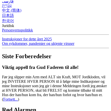
فارسی
עִברִית
中文 (简体)
日本語
한국어
Juridisk
Personvernspolitikk
Instruksjoner for dette året 2025
Om sykdommer, pandemier og ukjente viruser
Siste Forberedelser
Viktig appell fra Gud Faderen til alle!
Før jeg slipper min Arm med ALT sin Kraft, MOT Jordkloden, vil
jeg INVITERE HVER PERSON til å følge mine Indikasjoner og
mine Instruksjoner som jeg gir i denne Meldeingen fordi jeg ønsker
at HVER PERSON, skal bli FRELST og komme tilbake til mitt
Hus der han/hun kom fra, der han/hun forlot og hvor han/hun er.
(
Fortsett...
)
Rød Alarmen