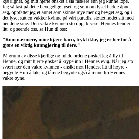
kjærlighet, og mitt hjerte ønsket å slå raskere enn jeg kunne løpe.
Jeg så fast på dette bevegelige lyset, og som om lyset hadde åpnet
seg, oppfattet jeg et annet som skinne mye mer og bevget seg, og i
det lyset satt en vakker kvinne på vårt paradis, støttet hodet sitt med
hendene sine. Den vakre kvinnen sto opp, krysset Hennes hender
litt, og seende oss, sa Hun til oss:
"Kom nærmere, mine kjære barn, frykt ikke, jeg er her for å
gjøre en viktig kunngjøring til dere."
På grunn av disse kjærlige og milde ordene ønsket jeg å fly til
Henne, og mitt hjerte ønsket å krype inn i Hennes evig. Når jeg sto
svært nær den vakre kvinnen - ansikt mot Hendes, litt til høyre -
begynte Hun å tale, og tårene begynte også å renne fra Hennes
vakre øyne.