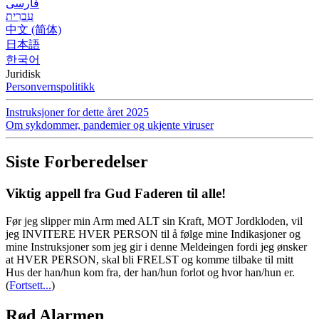
فارسی
עִברִית
中文 (简体)
日本語
한국어
Juridisk
Personvernspolitikk
Instruksjoner for dette året 2025
Om sykdommer, pandemier og ukjente viruser
Siste Forberedelser
Viktig appell fra Gud Faderen til alle!
Før jeg slipper min Arm med ALT sin Kraft, MOT Jordkloden, vil
jeg INVITERE HVER PERSON til å følge mine Indikasjoner og
mine Instruksjoner som jeg gir i denne Meldeingen fordi jeg ønsker
at HVER PERSON, skal bli FRELST og komme tilbake til mitt
Hus der han/hun kom fra, der han/hun forlot og hvor han/hun er.
(
Fortsett...
)
Rød Alarmen