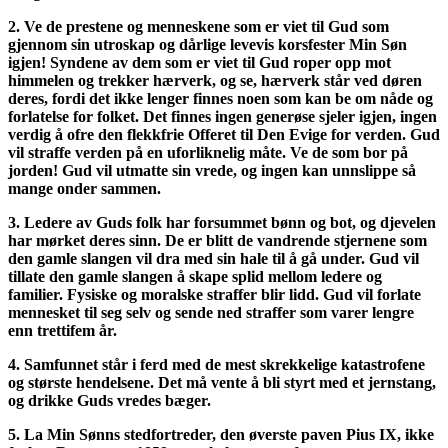
2. Ve de prestene og menneskene som er viet til Gud som
gjennom sin utroskap og dårlige levevis korsfester Min Søn
igjen! Syndene av dem som er viet til Gud roper opp mot
himmelen og trekker hærverk, og se, hærverk står ved døren
deres, fordi det ikke lenger finnes noen som kan be om nåde og
forlatelse for folket. Det finnes ingen generøse sjeler igjen, ingen
verdig å ofre den flekkfrie Offeret til Den Evige for verden. Gud
vil straffe verden på en uforliknelig måte. Ve de som bor på
jorden! Gud vil utmatte sin vrede, og ingen kan unnslippe så
mange onder sammen.
3. Ledere av Guds folk har forsummet bønn og bot, og djevelen
har mørket deres sinn. De er blitt de vandrende stjernene som
den gamle slangen vil dra med sin hale til å gå under. Gud vil
tillate den gamle slangen å skape splid mellom ledere og
familier. Fysiske og moralske straffer blir lidd. Gud vil forlate
mennesket til seg selv og sende ned straffer som varer lengre
enn trettifem år.
4. Samfunnet står i ferd med de mest skrekkelige katastrofene
og største hendelsene. Det må vente å bli styrt med et jernstang,
og drikke Guds vredes bæger.
5. La Min Sønns stedfortreder, den øverste paven Pius IX, ikke