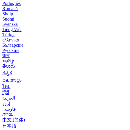
Português
Română
Shqip
Suomi
Svenska
Tiếng Việt
Türkçe
ελληνικά
Български
Русский
বাংলা
বதமிழ்
తెలుగు
ಕನ್ನಡ
മലയാളം
ไทย
हिंदी
العربية
اردو
فارسی
עִברִית
中文 (简体)
日本語