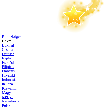
Bønne­kriger
Bokm
Bokmål
Čeština
Deutsch
English
Español
Filipino
Français
Hrvatski
Indonesia
Italiana
Kiswahili
Magyar
Melayu
Nederlands
Polski