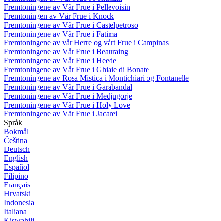
Fremtoningene av Vår Frue i Pellevoisin
Fremtoningen av Vår Frue i Knock
Fremtoningene av Vår Frue i Castelpetroso
Fremtoningene av Vår Frue i Fatima
Fremtoningene av vår Herre og vårt Frue i Campinas
Fremtoningene av Vår Frue i Beauraing
Fremtoningene av Vår Frue i Heede
Fremtoningene av Vår Frue i Ghiaie di Bonate
Fremtoningene av Rosa Mistica i Montichiari og Fontanelle
Fremtoningene av Vår Frue i Garabandal
Fremtoningene av Vår Frue i Medjugorje
Fremtoningene av Vår Frue i Holy Love
Fremtoningene av Vår Frue i Jacarei
Språk
Bokmål
Čeština
Deutsch
English
Español
Filipino
Français
Hrvatski
Indonesia
Italiana
Kiswahili