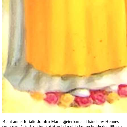
Blant annet fortalte Jomfru Maria gjeterbarna at hånda av Hennes
sønn var så sterk og tung at Hun ikke ville kunne holde den tilbake