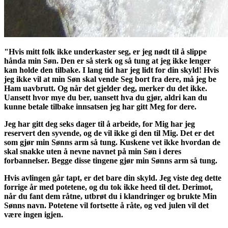
"Hvis mitt folk ikke underkaster seg, er jeg nødt til å slippe
hånda min Søn. Den er så sterk og så tung at jeg ikke lenger
kan holde den tilbake. I lang tid har jeg lidt for din skyld! Hvis
jeg ikke vil at min Søn skal vende Seg bort fra dere, må jeg be
Ham uavbrutt. Og når det gjelder deg, merker du det ikke.
Uansett hvor mye du ber, uansett hva du gjør, aldri kan du
kunne betale tilbake innsatsen jeg har gitt Meg for dere.
Jeg har gitt deg seks dager til å arbeide, for Mig har jeg
reservert den syvende, og de vil ikke gi den til Mig. Det er det
som gjør min Sønns arm så tung. Kuskene vet ikke hvordan de
skal snakke uten å nevne navnet på min Søn i deres
forbannelser. Begge disse tingene gjør min Sønns arm så tung.
Hvis avlingen går tapt, er det bare din skyld. Jeg viste deg dette
forrige år med potetene, og du tok ikke heed til det. Derimot,
når du fant dem råtne, utbrøt du i klandringer og brukte Min
Sønns navn. Potetene vil fortsette å råte, og ved julen vil det
være ingen igjen.