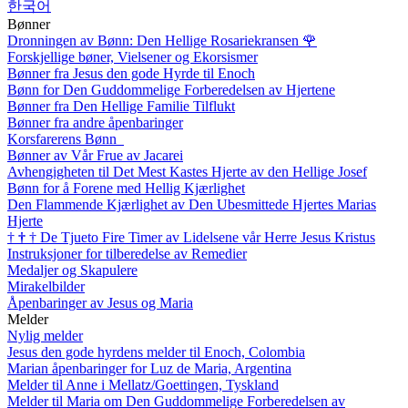
한국어
Bønner
Dronningen av Bønn: Den Hellige Rosariekransen
🌹
Forskjellige bøner, Vielsener og Ekorsismer
Bønner fra Jesus den gode Hyrde til Enoch
Bønn for Den Guddommelige Forberedelsen av Hjertene
Bønner fra Den Hellige Familie Tilflukt
Bønner fra andre åpenbaringer
Korsfarerens Bønn
Bønner av Vår Frue av Jacarei
Avhengigheten til Det Mest Kastes Hjerte av den Hellige Josef
Bønn for å Forene med Hellig Kjærlighet
Den Flammende Kjærlighet av Den Ubesmittede Hjertes Marias
Hjerte
†
†
†
De Tjueto Fire Timer av Lidelsene vår Herre Jesus Kristus
Instruksjoner for tilberedelse av Remedier
Medaljer og Skapulere
Mirakelbilder
Åpenbaringer av Jesus og Maria
Melder
Nylig melder
Jesus den gode hyrdens melder til Enoch, Colombia
Marian åpenbaringer for Luz de Maria, Argentina
Melder til Anne i Mellatz/Goettingen, Tyskland
Melder til Maria om Den Guddommelige Forberedelsen av