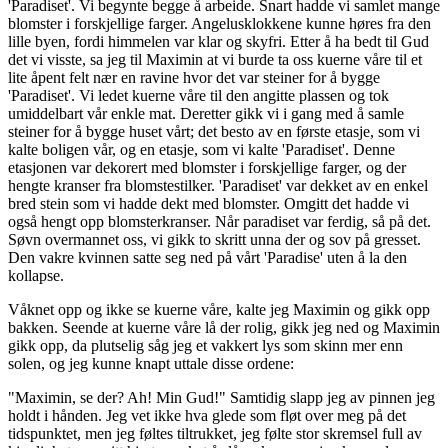
'Paradiset'. Vi begynte begge å arbeide. Snart hadde vi samlet mange
blomster i forskjellige farger. Angelusklokkene kunne høres fra den
lille byen, fordi himmelen var klar og skyfri. Etter å ha bedt til Gud
det vi visste, sa jeg til Maximin at vi burde ta oss kuerne våre til et
lite åpent felt nær en ravine hvor det var steiner for å bygge
'Paradiset'. Vi ledet kuerne våre til den angitte plassen og tok
umiddelbart vår enkle mat. Deretter gikk vi i gang med å samle
steiner for å bygge huset vårt; det besto av en første etasje, som vi
kalte boligen vår, og en etasje, som vi kalte 'Paradiset'. Denne
etasjonen var dekorert med blomster i forskjellige farger, og der
hengte kranser fra blomstestilker. 'Paradiset' var dekket av en enkel
bred stein som vi hadde dekt med blomster. Omgitt det hadde vi
også hengt opp blomsterkranser. Når paradiset var ferdig, så på det.
Søvn overmannet oss, vi gikk to skritt unna der og sov på gresset.
Den vakre kvinnen satte seg ned på vårt 'Paradise' uten å la den
kollapse.
Våknet opp og ikke se kuerne våre, kalte jeg Maximin og gikk opp
bakken. Seende at kuerne våre lå der rolig, gikk jeg ned og Maximin
gikk opp, da plutselig såg jeg et vakkert lys som skinn mer enn
solen, og jeg kunne knapt uttale disse ordene:
"Maximin, se der? Ah! Min Gud!" Samtidig slapp jeg av pinnen jeg
holdt i hånden. Jeg vet ikke hva glede som fløt over meg på det
tidspunktet, men jeg føltes tiltrukket, jeg følte stor skremsel full av