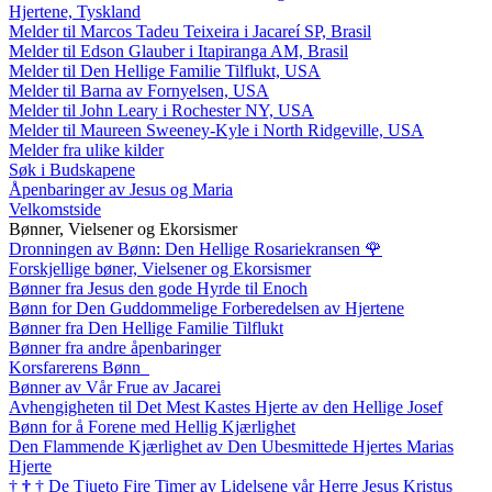
Hjertene, Tyskland
Melder til Marcos Tadeu Teixeira i Jacareí SP, Brasil
Melder til Edson Glauber i Itapiranga AM, Brasil
Melder til Den Hellige Familie Tilflukt, USA
Melder til Barna av Fornyelsen, USA
Melder til John Leary i Rochester NY, USA
Melder til Maureen Sweeney-Kyle i North Ridgeville, USA
Melder fra ulike kilder
Søk i Budskapene
Åpenbaringer av Jesus og Maria
Velkomstside
Bønner, Vielsener og Ekorsismer
Dronningen av Bønn: Den Hellige Rosariekransen
🌹
Forskjellige bøner, Vielsener og Ekorsismer
Bønner fra Jesus den gode Hyrde til Enoch
Bønn for Den Guddommelige Forberedelsen av Hjertene
Bønner fra Den Hellige Familie Tilflukt
Bønner fra andre åpenbaringer
Korsfarerens Bønn
Bønner av Vår Frue av Jacarei
Avhengigheten til Det Mest Kastes Hjerte av den Hellige Josef
Bønn for å Forene med Hellig Kjærlighet
Den Flammende Kjærlighet av Den Ubesmittede Hjertes Marias
Hjerte
†
†
†
De Tjueto Fire Timer av Lidelsene vår Herre Jesus Kristus