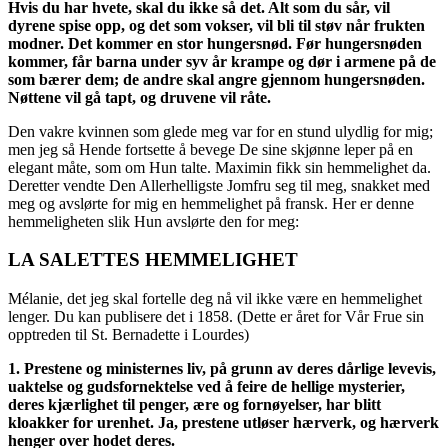
Hvis du har hvete, skal du ikke så det. Alt som du sår, vil
dyrene spise opp, og det som vokser, vil bli til støv når frukten
modner. Det kommer en stor hungersnød. Før hungersnøden
kommer, får barna under syv år krampe og dør i armene på de
som bærer dem; de andre skal angre gjennom hungersnøden.
Nøttene vil gå tapt, og druvene vil råte.
Den vakre kvinnen som glede meg var for en stund ulydlig for mig;
men jeg så Hende fortsette å bevege De sine skjønne leper på en
elegant måte, som om Hun talte. Maximin fikk sin hemmelighet da.
Deretter vendte Den Allerhelligste Jomfru seg til meg, snakket med
meg og avslørte for mig en hemmelighet på fransk. Her er denne
hemmeligheten slik Hun avslørte den for meg:
LA SALETTES HEMMELIGHET
Mélanie, det jeg skal fortelle deg nå vil ikke være en hemmelighet
lenger. Du kan publisere det i 1858. (Dette er året for Vår Frue sin
opptreden til St. Bernadette i Lourdes)
1. Prestene og ministernes liv, på grunn av deres dårlige levevis,
uaktelse og gudsfornektelse ved å feire de hellige mysterier,
deres kjærlighet til penger, ære og fornøyelser, har blitt
kloakker for urenhet. Ja, prestene utløser hærverk, og hærverk
henger over hodet deres.