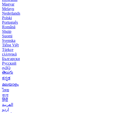
Magyar
Melayu
Nederlands
Polski
Português
Română
Shqip
Suomi
Svenska
Tiếng Việt
Türkçe
ελληνικά
Български
Русский
தமிழ்
తెలుగు
ಕನ್ನಡ
മലയാളം
ไทย
বাংলা
हिंदी
العربية
اردو