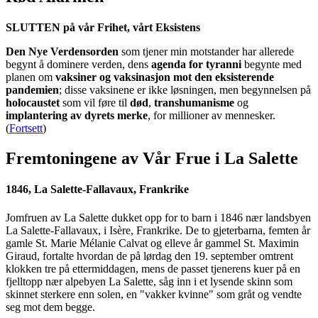
SLUTTEN på vår Frihet, vårt Eksistens
Den Nye Verdensorden
som tjener min motstander har allerede
begynt å dominere verden, dens
agenda for tyranni
begynte med
planen om
vaksiner og vaksinasjon mot den eksisterende
pandemien
; disse vaksinene er ikke løsningen, men begynnelsen på
holocaustet
som vil føre til
død
,
transhumanisme
og
implantering av dyrets merke
, for millioner av mennesker.
(
Fortsett
)
Fremtoningene av Vår Frue i La Salette
1846, La Salette-Fallavaux, Frankrike
Jomfruen av La Salette dukket opp for to barn i 1846 nær landsbyen
La Salette-Fallavaux, i Isère, Frankrike. De to gjeterbarna, femten år
gamle St. Marie Mélanie Calvat og elleve år gammel St. Maximin
Giraud, fortalte hvordan de på lørdag den 19. september omtrent
klokken tre på ettermiddagen, mens de passet tjenerens kuer på en
fjelltopp nær alpebyen La Salette, såg inn i et lysende skinn som
skinnet sterkere enn solen, en "vakker kvinne" som gråt og vendte
seg mot dem begge.