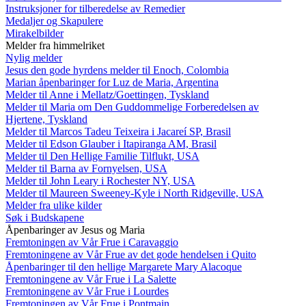
Instruksjoner for tilberedelse av Remedier
Medaljer og Skapulere
Mirakelbilder
Melder fra himmelriket
Nylig melder
Jesus den gode hyrdens melder til Enoch, Colombia
Marian åpenbaringer for Luz de Maria, Argentina
Melder til Anne i Mellatz/Goettingen, Tyskland
Melder til Maria om Den Guddommelige Forberedelsen av
Hjertene, Tyskland
Melder til Marcos Tadeu Teixeira i Jacareí SP, Brasil
Melder til Edson Glauber i Itapiranga AM, Brasil
Melder til Den Hellige Familie Tilflukt, USA
Melder til Barna av Fornyelsen, USA
Melder til John Leary i Rochester NY, USA
Melder til Maureen Sweeney-Kyle i North Ridgeville, USA
Melder fra ulike kilder
Søk i Budskapene
Åpenbaringer av Jesus og Maria
Fremtoningen av Vår Frue i Caravaggio
Fremtoningene av Vår Frue av det gode hendelsen i Quito
Åpenbaringer til den hellige Margarete Mary Alacoque
Fremtoningene av Vår Frue i La Salette
Fremtoningene av Vår Frue i Lourdes
Fremtoningen av Vår Frue i Pontmain