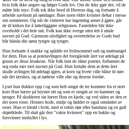
hvis folk ikke angrer og følger Guds lov. Om de ikke gjør det, vil de
måtte lide mye. Folk tok ikke heed til Herrens dag, og fortsatte å
arbeide uavbrutt på søndager. Bare noen eldre kvinner deltar i messe
om sommeren. Og når de vinteren har ingenting annet å gjøre, går
de til kirken for å latterliggjøre religionen. Fastetiden blir ikke
overholdt i det hele tatt. Folk kan ikke sverge uten lett å uttale
navnet på Gud. Gjennom ulydighet og overtredelse av Guds bud
blir hånda din sønn tyngre og tyngre.
Hun fortsatte å snakke og spådde en fryktsommel sult og matmangel
for dem. Hun sa at potetavlingen det foregående året var ødelagt på
grunn av disse årsakene. Når folk fant de råtne poteter, forbannet de
seg enda mer mot navnet på Gud. Hun fortalte dem at dette året
skulle avlingen bli ødelagt igjen, at korn og hvete ville blåse til støv
når det tærskes, og at nøttene ville råte og druene forråte.
Lyset hun dukker opp i og som helt omgir de tre kommer fra et stort
kors Hun bærer på brystet sitt og som er omgitt av en hammer og
tænger. På skulderen sin bærer Hun en kjede, og ved siden av den er
det noen roser. Hennes hode, midje og fødder er også omsluttet av
roser. Hun er kledd i hvitt, med et rubin slør eller bandana og en gull
skjørtklede. Til slutt går den "vakre kvinnen" opp en bakke og
forsvinner innhyllet i lys.