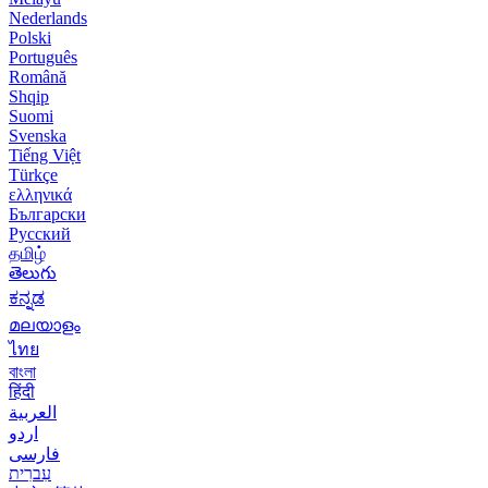
Nederlands
Polski
Português
Română
Shqip
Suomi
Svenska
Tiếng Việt
Türkçe
ελληνικά
Български
Русский
தமிழ்
తెలుగు
ಕನ್ನಡ
മലയാളം
ไทย
বাংলা
हिंदी
العربية
اردو
فارسی
עִברִית