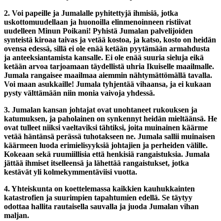
2. Voi papeille ja Jumalalle pyhitettyjä ihmisiä, jotka
uskottomuudellaan ja huonoilla elinmenoinneen ristiivat
uudelleen Minun Poikani! Pyhistä Jumalan palvelijoiden
synteistä kiroaa taivas ja vetää kostoa, ja katso, kosto on heidän
ovensa edessä, sillä ei ole enää ketään pyytämään armahdusta
ja anteeksiantamista kansalle. Ei ole enää suuria sieluja eikä
ketään arvoa tarjoamaan täydellistä uhria Ikuiselle maailmalle.
Jumala rangaisee maailmaa aiemmin nähtymättömällä tavalla.
Voi maan asukkaille! Jumala tyhjentää vihaansa, ja ei kukaan
pysty välttämään niin monia vaivoja yhdessä.
3. Jumalan kansan johtajat ovat unohtaneet rukouksen ja
katumuksen, ja paholainen on synkennyt heidän mieltäänsä. He
ovat tulleet niiksi vaeltaviksi tähtiksi, joita muinainen käärme
vetää häntänsä perässä tuhotakseen ne. Jumala sallii muinaisen
käärmeen luoda erimielisyyksiä johtajien ja perheiden välille.
Kokeaan sekä ruumiillisia että henkisiä rangaistuksia. Jumala
jättää ihmiset itselleensä ja lähettää rangaistukset, jotka
kestävät yli kolmekymmentäviisi vuotta.
4. Yhteiskunta on koettelemassa kaikkien kauhukkainten
katastrofien ja suurimpien tapahtumien edellä. Se täytyy
odottaa hallita rautaisella sauvalla ja juoda Jumalan vihan
maljan.