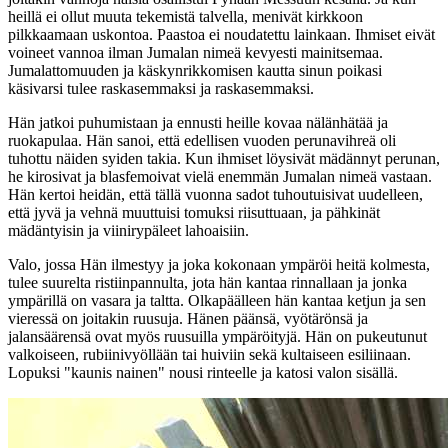
heillä ei ollut muuta tekemistä talvella, menivät kirkkoon
pilkkaamaan uskontoa. Paastoa ei noudatettu lainkaan. Ihmiset eivät
voineet vannoa ilman Jumalan nimeä kevyesti mainitsemaa.
Jumalattomuuden ja käskynrikkomisen kautta sinun poikasi
käsivarsi tulee raskasemmaksi ja raskasemmaksi.
Hän jatkoi puhumistaan ja ennusti heille kovaa nälänhätää ja
ruokapulaa. Hän sanoi, että edellisen vuoden perunavihreä oli
tuhottu näiden syiden takia. Kun ihmiset löysivät mädännyt perunan,
he kirosivat ja blasfemoivat vielä enemmän Jumalan nimeä vastaan.
Hän kertoi heidän, että tällä vuonna sadot tuhoutuisivat uudelleen,
että jyvä ja vehnä muuttuisi tomuksi riisuttuaan, ja pähkinät
mädäntyisin ja viinirypäleet lahoaisiin.
Valo, jossa Hän ilmestyy ja joka kokonaan ympäröi heitä kolmesta,
tulee suurelta ristiinpannulta, jota hän kantaa rinnallaan ja jonka
ympärillä on vasara ja taltta. Olkapäälleen hän kantaa ketjun ja sen
vieressä on joitakin ruusuja. Hänen päänsä, vyötärönsä ja
jalansäärensä ovat myös ruusuilla ympäröityjä. Hän on pukeutunut
valkoiseen, rubiinivyöllään tai huiviin sekä kultaiseen esiliinaan.
Lopuksi "kaunis nainen" nousi rinteelle ja katosi valon sisällä.