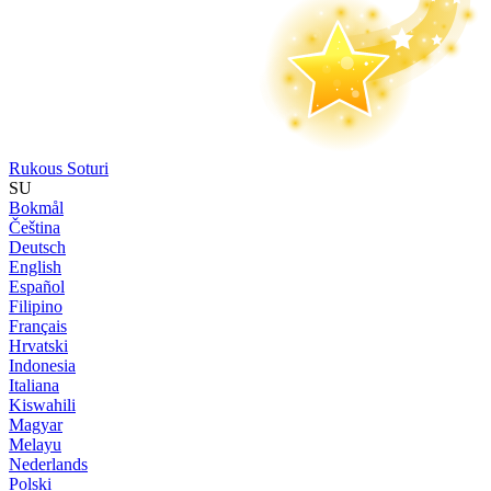
Rukous Soturi
SU
Bokmål
Čeština
Deutsch
English
Español
Filipino
Français
Hrvatski
Indonesia
Italiana
Kiswahili
Magyar
Melayu
Nederlands
Polski