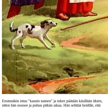
Ensinnäkin istuu "kaunis nainen" ja tukee päätään käsillään itkien,
sitten hän nousee ja puhuu pitkän aikaa. Hän selittää heidille, että