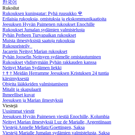
한국어
Rukoilut
Rukouksen kuningatar: Pyhä ruusukko
🌹
Erilaisia rukouksia, omistuksia ja ekskommunikaatioita
Jeesuksen Hyvän Paimenen rukoukset Enochille
Rukoukset Jumalan sydämien valmistelusta
Pyhän Perheen Turvapaikan rukoukset
Muista ilmestyksistä saatuja rukouksia
Rukousristeily
Jacarein Neitsyt Marian rukoukset
Pyhän Joosefin Neitsyen sydämelle omistautuminen
Rukoukset yhdistymään Pyhän rakkauden kanssa
Neitsyt Marian Sydämen liekki
†
†
†
Meidän Herramme Jeesuksen Kristuksen 24 tuntia
kärsimyksestä
Ohjeita lääkkeiden valmistamiseen
Mitalit ja skapulaarit
Ihmeelliset kuvat
Jeesuksen ja Marian ilmestyksiä
Viestejä
Uusimmat viestit
Jeesuksen Hyvän Paimenen viestiä Enochille, Kolumbia
Neitsyt Marian ilmestyksiä Luz de Marialle, Argentiinaan
Viestejä Annelle Mellatz/Goettingen, Saksa
Viestejä Marialle Jumalan sydämien valmistelusta, Saksa