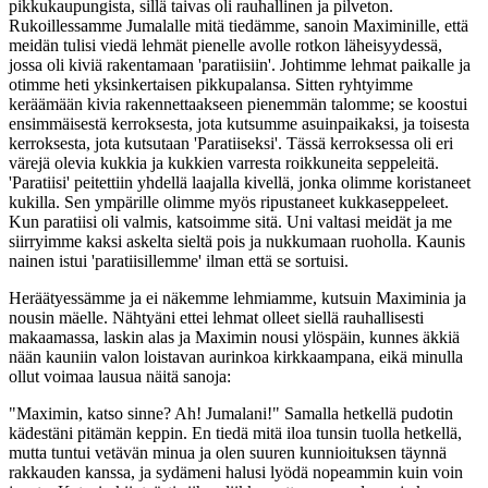
pikkukaupungista, sillä taivas oli rauhallinen ja pilveton.
Rukoillessamme Jumalalle mitä tiedämme, sanoin Maximinille, että
meidän tulisi viedä lehmät pienelle avolle rotkon läheisyydessä,
jossa oli kiviä rakentamaan 'paratiisiin'. Johtimme lehmat paikalle ja
otimme heti yksinkertaisen pikkupalansa. Sitten ryhtyimme
keräämään kivia rakennettaakseen pienemmän talomme; se koostui
ensimmäisestä kerroksesta, jota kutsumme asuinpaikaksi, ja toisesta
kerroksesta, jota kutsutaan 'Paratiiseksi'. Tässä kerroksessa oli eri
värejä olevia kukkia ja kukkien varresta roikkuneita seppeleitä.
'Paratiisi' peitettiin yhdellä laajalla kivellä, jonka olimme koristaneet
kukilla. Sen ympärille olimme myös ripustaneet kukkaseppeleet.
Kun paratiisi oli valmis, katsoimme sitä. Uni valtasi meidät ja me
siirryimme kaksi askelta sieltä pois ja nukkumaan ruoholla. Kaunis
nainen istui 'paratiisillemme' ilman että se sortuisi.
Heräätyessämme ja ei näkemme lehmiamme, kutsuin Maximinia ja
nousin mäelle. Nähtyäni ettei lehmat olleet siellä rauhallisesti
makaamassa, laskin alas ja Maximin nousi ylöspäin, kunnes äkkiä
nään kauniin valon loistavan aurinkoa kirkkaampana, eikä minulla
ollut voimaa lausua näitä sanoja:
"Maximin, katso sinne? Ah! Jumalani!" Samalla hetkellä pudotin
kädestäni pitämän keppin. En tiedä mitä iloa tunsin tuolla hetkellä,
mutta tuntui vetävän minua ja olen suuren kunnioituksen täynnä
rakkauden kanssa, ja sydämeni halusi lyödä nopeammin kuin voin