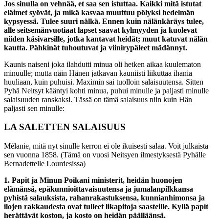
Jos sinulla on vehnää, et saa sen istuttaa. Kaikki mitä istutat
eläimet syövät, ja mikä kasvaa muuttuu pölyksi hedelmän
kypsyessä. Tulee suuri nälkä. Ennen kuin nälänkäräys tulee,
alle seitsemänvuotiaat lapset saavat kylmyyden ja kuolevat
niiden käsivarsille, jotka kantavat heidät; muut katuvat nälän
kautta. Pähkinät tuhoutuvat ja viinirypäleet mädännyt.
Kaunis naiseni joka ilahdutti minua oli hetken aikaa kuulematon
minuulle; mutta näin Hänen jatkavan kauniisti liikuttaa ihania
huuliaan, kuin puhuisi. Maximin sai tuolloin salaisuutensa. Sitten
Pyhä Neitsyt kääntyi kohti minua, puhui minulle ja paljasti minulle
salaisuuden ranskaksi. Tässä on tämä salaisuus niin kuin Hän
paljasti sen minulle:
LA SALETTEN SALAISUUS
Mélanie, mitä nyt sinulle kerron ei ole ikuisesti salaa. Voit julkaista
sen vuonna 1858. (Tämä on vuosi Neitsyen ilmestyksestä Pyhälle
Bernadettelle Lourdesissa)
1. Papit ja Minun Poikani ministerit, heidän huonojen
elämänsä, epäkunnioittavaisuutensa ja jumalanpilkkansa
pyhistä salauksista, rahanrakastuksensa, kunnianhimonsa ja
ilojen rakkaudesta ovat tulleet likapitoja saasteille. Kyllä papit
herättävät koston, ja kosto on heidän päälläänsä.