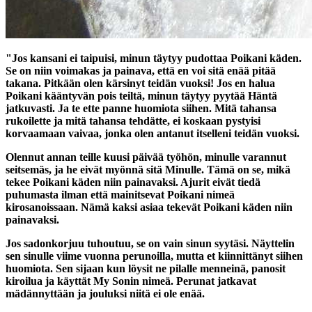
"Jos kansani ei taipuisi, minun täytyy pudottaa Poikani käden.
Se on niin voimakas ja painava, että en voi sitä enää pitää
takana. Pitkään olen kärsinyt teidän vuoksi! Jos en halua
Poikani kääntyvän pois teiltä, minun täytyy pyytää Häntä
jatkuvasti. Ja te ette panne huomiota siihen. Mitä tahansa
rukoilette ja mitä tahansa tehdätte, ei koskaan pystyisi
korvaamaan vaivaa, jonka olen antanut itselleni teidän vuoksi.
Olennut annan teille kuusi päivää työhön, minulle varannut
seitsemäs, ja he eivät myönnä sitä Minulle. Tämä on se, mikä
tekee Poikani käden niin painavaksi. Ajurit eivät tiedä
puhumasta ilman että mainitsevat Poikani nimeä
kirosanoissaan. Nämä kaksi asiaa tekevät Poikani käden niin
painavaksi.
Jos sadonkorjuu tuhoutuu, se on vain sinun syytäsi. Näyttelin
sen sinulle viime vuonna perunoilla, mutta et kiinnittänyt siihen
huomiota. Sen sijaan kun löysit ne pilalle menneinä, panosit
kiroilua ja käyttät My Sonin nimeä. Perunat jatkavat
mädännyttään ja jouluksi niitä ei ole enää.