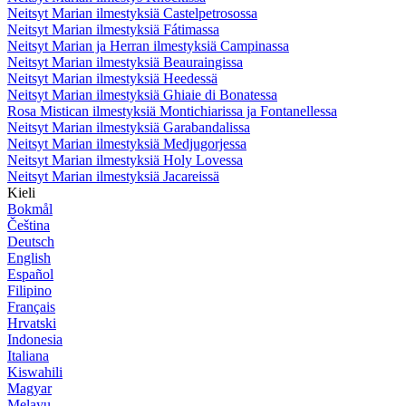
Neitsyt Marian ilmestyksiä Castelpetrosossa
Neitsyt Marian ilmestyksiä Fátimassa
Neitsyt Marian ja Herran ilmestyksiä Campinassa
Neitsyt Marian ilmestyksiä Beauraingissa
Neitsyt Marian ilmestyksiä Heedessä
Neitsyt Marian ilmestyksiä Ghiaie di Bonatessa
Rosa Mistican ilmestyksiä Montichiarissa ja Fontanellessa
Neitsyt Marian ilmestyksiä Garabandalissa
Neitsyt Marian ilmestyksiä Medjugorjessa
Neitsyt Marian ilmestyksiä Holy Lovessa
Neitsyt Marian ilmestyksiä Jacareissä
Kieli
Bokmål
Čeština
Deutsch
English
Español
Filipino
Français
Hrvatski
Indonesia
Italiana
Kiswahili
Magyar
Melayu