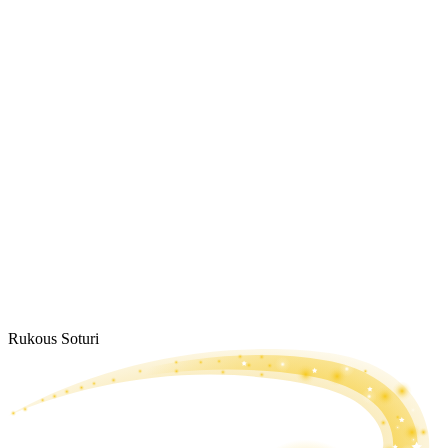
Rukous Soturi