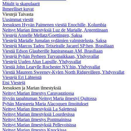
Mitalit ja skapulaarit
Ihmeelliset kuvat
Viestejä Taivasta
Uusimmat viestit
Jeesuksen Hyvän Paimenen viestiä Enochille, Kolumbia
Neitsyt Marian ilmestyksiä Luz de Marialle, Argentiinaan
Viestejä Annelle Mellatz/Goettingen, Saksa
Viestejä Marialle Jumalan sydämien valmistelusta, Saksa
Viestejä Marcos Tadeu Teixeiralle Jacareí SP:hen, Brasiliaan
Viestiä Edson Glauberille Itapirangaan AM, Brasiliaan
Viestejä Pyhän Perheen Turvapaikkaan, Yhdysvallat
Viestejä Uuden Alun Lapsille, Yhdysvallat
Viestiä John Learylle Rochester NY:hin, Yhdysvallat
Viestiä Maureen Sweeney-Kylen North Ridgevilleen, Yhdysvallat
Viestejä Eri Lähteistä
Etsi Viestejä
Jeesuksen ja Marian ilmestyksiä
Neitsyt Marian ilmestys Caravaggiossa
Hyvän tapahtuman Neitsyt Maria ilmestyi Quitossa
Pyhän Margareta Maria Alacoquen ilmoitukset
Neitsyt Marian ilmestyksiä La Salettessä
Neitsyt Marian ilmestyksiä Lourdesissa
Neitsyt Marian ilmestys Pontmainissa
Neitsyt Marian ilmestyksiä Pellevoisissa
Neitsyt Marian ilmestys Knockissa