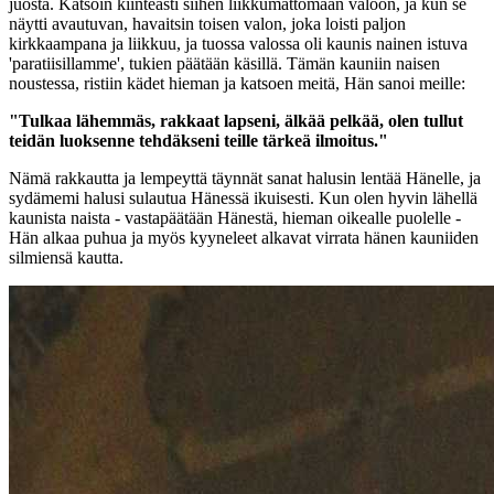
juosta. Katsoin kiinteästi siihen liikkumattomaan valoon, ja kun se
näytti avautuvan, havaitsin toisen valon, joka loisti paljon
kirkkaampana ja liikkuu, ja tuossa valossa oli kaunis nainen istuva
'paratiisillamme', tukien päätään käsillä. Tämän kauniin naisen
noustessa, ristiin kädet hieman ja katsoen meitä, Hän sanoi meille:
"Tulkaa lähemmäs, rakkaat lapseni, älkää pelkää, olen tullut
teidän luoksenne tehdäkseni teille tärkeä ilmoitus."
Nämä rakkautta ja lempeyttä täynnät sanat halusin lentää Hänelle, ja
sydämemi halusi sulautua Hänessä ikuisesti. Kun olen hyvin lähellä
kaunista naista - vastapäätään Hänestä, hieman oikealle puolelle -
Hän alkaa puhua ja myös kyyneleet alkavat virrata hänen kauniiden
silmiensä kautta.