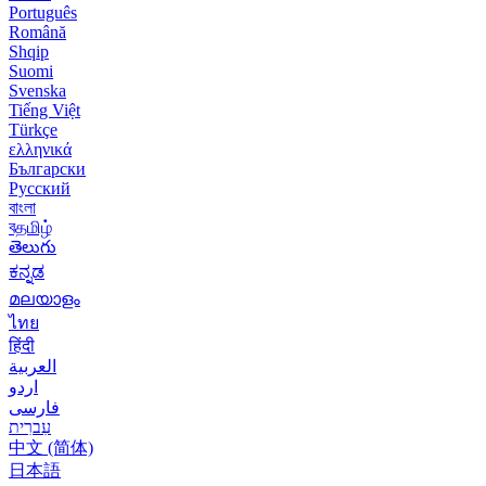
Português
Română
Shqip
Suomi
Svenska
Tiếng Việt
Türkçe
ελληνικά
Български
Русский
বাংলা
বதமிழ்
తెలుగు
ಕನ್ನಡ
മലയാളം
ไทย
हिंदी
العربية
اردو
فارسی
עִברִית
中文 (简体)
日本語