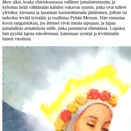
Itkee siksi, koska yhteiskunnassa vallitsee jumalattomuutta, ja
kehottaa heitä välttämään kahden vakavan synnin, jotka ovat tulleet
yleisiksi: kirosana ja lauantain kunnioittamatta jättäminen, jolloin on
tarkoitus levätä työstään ja osallistua Pyhän Messun. Hän ennustaa
kovia rangaistuksia, jos ihmiset eivät muuta tapojaan, ja lupaa
jumalallista armahdusta niille, jotka parantavat elämäänsä. Lopuksi
hän pyytää lapsia rukoilemaan, katumaan syntejä ja levittämään
hänen viestinsä.