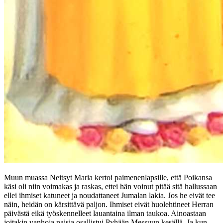
Muun muassa Neitsyt Maria kertoi paimenenlapsille, että Poikansa
käsi oli niin voimakas ja raskas, ettei hän voinut pitää sitä hallussaan
ellei ihmiset katuneet ja noudattaneet Jumalan lakia. Jos he eivät tee
näin, heidän on kärsittävä paljon. Ihmiset eivät huolehtineet Herran
päivästä eikä työskennelleet lauantaina ilman taukoa. Ainoastaan
joitakin vanhoja naisia osallistui Pyhään Messuun kesällä. Ja kun