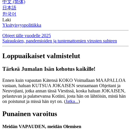
中文 (简体)
日本語
한국어
Laki
Yksityisyyspolitiikka
Ohjeet tälle vuodelle 2025
Sairauksien, pandemioiden ja tuntemattomien virusten suhteen
Loppuaikaiset valmistelut
Tärkeä Jumalan Isän kehotus kaikille!
Ennen kuin vapautan Kätensä KOKO Voimallaan MAAPALLOA
vastaan, haluan KUTSUA JOKAISEN seuraamaan Ohjeitani ja
Neuvojiani, jotka annan tässä Viestissä, koska haluan JOKAISEN,
pelastuvan ja palatsevansa Kotiini, josta hän on lähtöisin, mistä hän
on poistunut ja missä hän nyt on.
(
Jatka...
)
Punainen varoitus
Meidän VAPAUDEN, meidän Olemisen