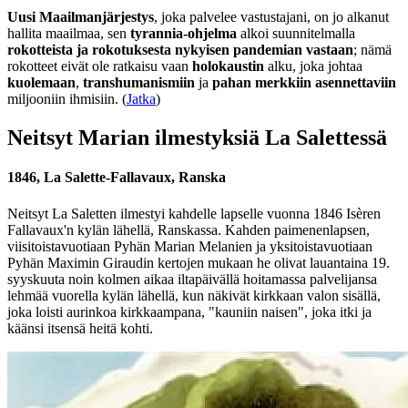
Uusi Maailmanjärjestys
, joka palvelee vastustajani, on jo alkanut
hallita maailmaa, sen
tyrannia-ohjelma
alkoi suunnitelmalla
rokotteista ja rokotuksesta nykyisen pandemian vastaan
; nämä
rokotteet eivät ole ratkaisu vaan
holokaustin
alku, joka johtaa
kuolemaan
,
transhumanismiin
ja
pahan merkkiin asennettaviin
miljooniin ihmisiin. (
Jatka
)
Neitsyt Marian ilmestyksiä La Salettessä
1846, La Salette-Fallavaux, Ranska
Neitsyt La Saletten ilmestyi kahdelle lapselle vuonna 1846 Isèren
Fallavaux'n kylän lähellä, Ranskassa. Kahden paimenenlapsen,
viisitoistavuotiaan Pyhän Marian Melanien ja yksitoistavuotiaan
Pyhän Maximin Giraudin kertojen mukaan he olivat lauantaina 19.
syyskuuta noin kolmen aikaa iltapäivällä hoitamassa palvelijansa
lehmää vuorella kylän lähellä, kun näkivät kirkkaan valon sisällä,
joka loisti aurinkoa kirkkaampana, "kauniin naisen", joka itki ja
käänsi itsensä heitä kohti.