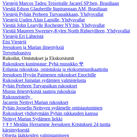
Viestejä Marcos Tadeu Teixeiralle Jacareí SP:hen, Brasiliaan
Viestiä Edson Glauberille Itapirangaan AM, Brasiliaan
Viestejä Pyhän Perheen Turvapaikkaan, Yhdysvallat
Viestejä Uuden Alun Lapsille, Yhdysvallat
Viestiä John Learylle Rochester NY:hin, Yhdysvallat
Viestiä Maureen Sweeney-Kylen North Ridgevilleen, Yhdysvallat
Viestejä Eri Lähteistä
Etsi Viestejä
Jeesuksen ja Marian ilmestyksiä
Tervetuloasivu
Rukoilut, Omistukset ja Ekskorsismit
Rukouksen kuningatar: Pyhä ruusukko
🌹
Erilaisia rukouksia, omistuksia ja ekskommunikaatioita
Jeesuksen Hyvän Paimenen rukoukset Enochille
Rukoukset Jumalan sydämien valmistelusta
Pyhän Perheen Turvapaikan rukoukset
Muista ilmestyksistä saatuja rukouksia
Rukousristeily
Jacarein Neitsyt Marian rukoukset
Pyhän Joosefin Neitsyen sydämelle omistautuminen
Rukoukset yhdistymään Pyhän rakkauden kanssa
Neitsyt Marian Sydämen liekki
†
†
†
Meidän Herramme Jeesuksen Kristuksen 24 tuntia
kärsimyksestä
Ohjeita lääkkeiden valmistamiseen