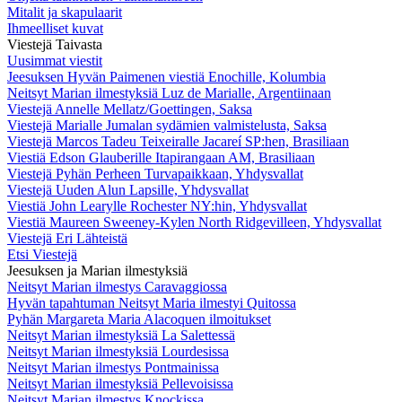
Mitalit ja skapulaarit
Ihmeelliset kuvat
Viestejä Taivasta
Uusimmat viestit
Jeesuksen Hyvän Paimenen viestiä Enochille, Kolumbia
Neitsyt Marian ilmestyksiä Luz de Marialle, Argentiinaan
Viestejä Annelle Mellatz/Goettingen, Saksa
Viestejä Marialle Jumalan sydämien valmistelusta, Saksa
Viestejä Marcos Tadeu Teixeiralle Jacareí SP:hen, Brasiliaan
Viestiä Edson Glauberille Itapirangaan AM, Brasiliaan
Viestejä Pyhän Perheen Turvapaikkaan, Yhdysvallat
Viestejä Uuden Alun Lapsille, Yhdysvallat
Viestiä John Learylle Rochester NY:hin, Yhdysvallat
Viestiä Maureen Sweeney-Kylen North Ridgevilleen, Yhdysvallat
Viestejä Eri Lähteistä
Etsi Viestejä
Jeesuksen ja Marian ilmestyksiä
Neitsyt Marian ilmestys Caravaggiossa
Hyvän tapahtuman Neitsyt Maria ilmestyi Quitossa
Pyhän Margareta Maria Alacoquen ilmoitukset
Neitsyt Marian ilmestyksiä La Salettessä
Neitsyt Marian ilmestyksiä Lourdesissa
Neitsyt Marian ilmestys Pontmainissa
Neitsyt Marian ilmestyksiä Pellevoisissa
Neitsyt Marian ilmestys Knockissa