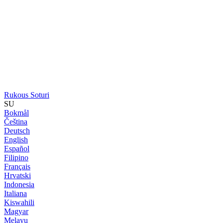
Rukous Soturi
SU
Bokmål
Čeština
Deutsch
English
Español
Filipino
Français
Hrvatski
Indonesia
Italiana
Kiswahili
Magyar
Melayu