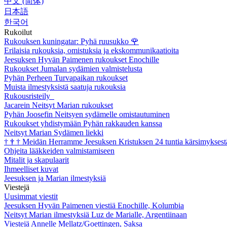
中文 (简体)
日本語
한국어
Rukoilut
Rukouksen kuningatar: Pyhä ruusukko
🌹
Erilaisia rukouksia, omistuksia ja ekskommunikaatioita
Jeesuksen Hyvän Paimenen rukoukset Enochille
Rukoukset Jumalan sydämien valmistelusta
Pyhän Perheen Turvapaikan rukoukset
Muista ilmestyksistä saatuja rukouksia
Rukousristeily
Jacarein Neitsyt Marian rukoukset
Pyhän Joosefin Neitsyen sydämelle omistautuminen
Rukoukset yhdistymään Pyhän rakkauden kanssa
Neitsyt Marian Sydämen liekki
†
†
†
Meidän Herramme Jeesuksen Kristuksen 24 tuntia kärsimyksest
Ohjeita lääkkeiden valmistamiseen
Mitalit ja skapulaarit
Ihmeelliset kuvat
Jeesuksen ja Marian ilmestyksiä
Viestejä
Uusimmat viestit
Jeesuksen Hyvän Paimenen viestiä Enochille, Kolumbia
Neitsyt Marian ilmestyksiä Luz de Marialle, Argentiinaan
Viestejä Annelle Mellatz/Goettingen, Saksa