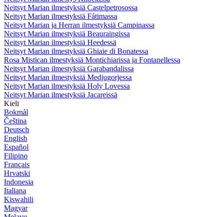
Neitsyt Marian ilmestyksiä Castelpetrosossa
Neitsyt Marian ilmestyksiä Fátimassa
Neitsyt Marian ja Herran ilmestyksiä Campinassa
Neitsyt Marian ilmestyksiä Beauraingissa
Neitsyt Marian ilmestyksiä Heedessä
Neitsyt Marian ilmestyksiä Ghiaie di Bonatessa
Rosa Mistican ilmestyksiä Montichiarissa ja Fontanellessa
Neitsyt Marian ilmestyksiä Garabandalissa
Neitsyt Marian ilmestyksiä Medjugorjessa
Neitsyt Marian ilmestyksiä Holy Lovessa
Neitsyt Marian ilmestyksiä Jacareissä
Kieli
Bokmål
Čeština
Deutsch
English
Español
Filipino
Français
Hrvatski
Indonesia
Italiana
Kiswahili
Magyar
Melayu