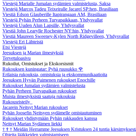
Viestejä Marialle Jumalan sydämien valmistelusta, Saksa
Viestejä Marcos Tadeu Teixeiralle Jacareí SP:hen, Brasiliaan
Viestiä Edson Glauberille Itapirangaan AM, Brasiliaan
Viestejä Pyhän Perheen Turvapaikkaan, Yhdysvallat
Viestejä Uuden Alun Lapsille, Yhdysvallat
Viestiä John Learylle Rochester NY:hin, Yhdysvallat
Viestiä Maureen Sweeney-Kylen North Ridgevilleen, Yhdysvallat
Viestejä Eri Lähteistä
Etsi Viestejä
Jeesuksen ja Marian ilmestyksiä
Tervetuloasivu
Rukoilut, Omistukset ja Ekskorsismit
Rukouksen kuningatar: Pyhä ruusukko
🌹
Erilaisia rukouksia, omistuksia ja ekskommunikaatioita
Jeesuksen Hyvän Paimenen rukoukset Enochille
Rukoukset Jumalan sydämien valmistelusta
Pyhän Perheen Turvapaikan rukoukset
Muista ilmestyksistä saatuja rukouksia
Rukousristeily
Jacarein Neitsyt Marian rukoukset
Pyhän Joosefin Neitsyen sydämelle omistautuminen
Rukoukset yhdistymään Pyhän rakkauden kanssa
Neitsyt Marian Sydämen liekki
†
†
†
Meidän Herramme Jeesuksen Kristuksen 24 tuntia kärsimyksest
Ohjeita lääkkeiden valmistamiseen