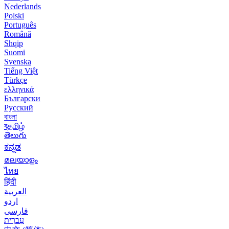
Nederlands
Polski
Português
Română
Shqip
Suomi
Svenska
Tiếng Việt
Türkçe
ελληνικά
Български
Русский
বাংলা
বதமிழ்
తెలుగు
ಕನ್ನಡ
മലയാളം
ไทย
हिंदी
العربية
اردو
فارسی
עִברִית