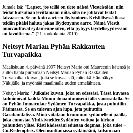
Jumala Isä:
"Lapset, jos teillä on tieto näistä Viesteistään, niin
teidät kutsutaan levittämään niitä, sillä ne johtavat teidät
taivaaseen. Se on kuin aarteen löytyminen. Kristillisessä ilossa
teidän pitäisi haluta jakaa löydettynne aarre. Nämä Viestit
muovauttavat sydämenne siten, että pyhyys täydellisyydessään
on tavoitteena."
(21. toukokuuta 2019)
Neitsyt Marian Pyhän Rakkauten
Turvapaikka
Maaliskuun 4. päivänä 1997 Neitsyt Maria otti Maureenin kätensä ja
auttoi häntä piirtämään Neitsyt Marian Pyhän Rakkauten
Turvapaikan kuvan, jotta se kuvaa sitä, mitenkä Hän näkyy
Näkijälle, ja myöntää maailmalle uuden armelähteen.
Neitsyt Maria:
"Julkaise kuvan, joka on edessäsi. Tässä kuvassa
kulminoivat kaikki Minun ilmaantumiseni tällä vuosisadalla.
Se
on Pyhän Immaculate Sydämen Turvapaikka, josta puhuttiin
Fátimassa. Se on tulevan ajan lupa, jota puhuttiin
Garabandalissa. Minä viitataan kruunuun sydämelleni päällä,
joka ennustaa YhdistyneidenSydänten voittoa ja kirkon
pahuuden ylitse. Risti kädessäni edustaa dogmaa, joka tulee –
Co-Redemptrix. Olen osoittamassa sydämääni, kutsumaan