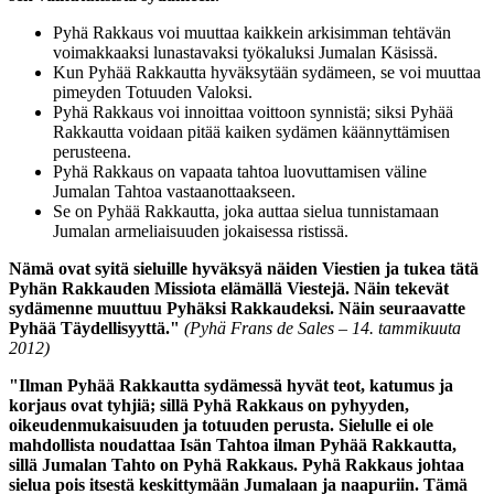
Pyhä Rakkaus voi muuttaa kaikkein arkisimman tehtävän
voimakkaaksi lunastavaksi työkaluksi Jumalan Käsissä.
Kun Pyhää Rakkautta hyväksytään sydämeen, se voi muuttaa
pimeyden Totuuden Valoksi.
Pyhä Rakkaus voi innoittaa voittoon synnistä; siksi Pyhää
Rakkautta voidaan pitää kaiken sydämen käännyttämisen
perusteena.
Pyhä Rakkaus on vapaata tahtoa luovuttamisen väline
Jumalan Tahtoa vastaanottaakseen.
Se on Pyhää Rakkautta, joka auttaa sielua tunnistamaan
Jumalan armeliaisuuden jokaisessa ristissä.
Nämä ovat syitä sieluille hyväksyä näiden Viestien ja tukea tätä
Pyhän Rakkauden Missiota elämällä Viestejä. Näin tekevät
sydämenne muuttuu Pyhäksi Rakkaudeksi. Näin seuraavatte
Pyhää Täydellisyyttä."
(Pyhä Frans de Sales – 14. tammikuuta
2012)
"Ilman Pyhää Rakkautta sydämessä hyvät teot, katumus ja
korjaus ovat tyhjiä; sillä Pyhä Rakkaus on pyhyyden,
oikeudenmukaisuuden ja totuuden perusta. Sielulle ei ole
mahdollista noudattaa Isän Tahtoa ilman Pyhää Rakkautta,
sillä Jumalan Tahto on Pyhä Rakkaus. Pyhä Rakkaus johtaa
sielua pois itsestä keskittymään Jumalaan ja naapuriin. Tämä