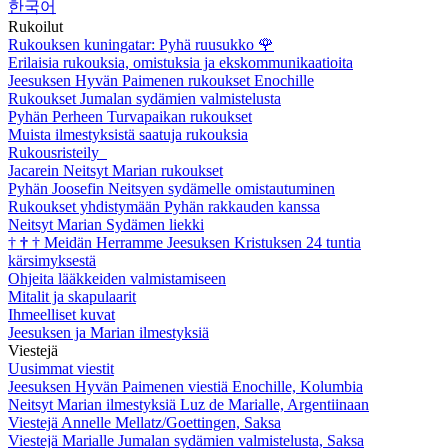
한국어
Rukoilut
Rukouksen kuningatar: Pyhä ruusukko
🌹
Erilaisia rukouksia, omistuksia ja ekskommunikaatioita
Jeesuksen Hyvän Paimenen rukoukset Enochille
Rukoukset Jumalan sydämien valmistelusta
Pyhän Perheen Turvapaikan rukoukset
Muista ilmestyksistä saatuja rukouksia
Rukousristeily
Jacarein Neitsyt Marian rukoukset
Pyhän Joosefin Neitsyen sydämelle omistautuminen
Rukoukset yhdistymään Pyhän rakkauden kanssa
Neitsyt Marian Sydämen liekki
†
†
†
Meidän Herramme Jeesuksen Kristuksen 24 tuntia
kärsimyksestä
Ohjeita lääkkeiden valmistamiseen
Mitalit ja skapulaarit
Ihmeelliset kuvat
Jeesuksen ja Marian ilmestyksiä
Viestejä
Uusimmat viestit
Jeesuksen Hyvän Paimenen viestiä Enochille, Kolumbia
Neitsyt Marian ilmestyksiä Luz de Marialle, Argentiinaan
Viestejä Annelle Mellatz/Goettingen, Saksa
Viestejä Marialle Jumalan sydämien valmistelusta, Saksa