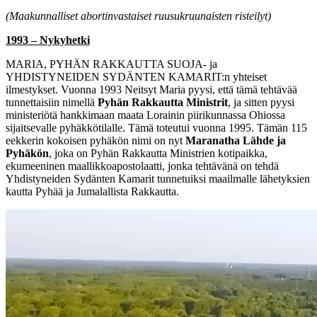
(Maakunnalliset abortinvastaiset ruusukruunaisten risteilyt)
1993 – Nykyhetki
MARIA, PYHÄN RAKKAUTTA SUOJA
- ja
YHDISTYNEIDEN SYDÄNTEN KAMARIT
:n yhteiset
ilmestykset. Vuonna 1993 Neitsyt Maria pyysi, että tämä tehtävää
tunnettaisiin nimellä
Pyhän Rakkautta Ministrit
, ja sitten pyysi
ministeriötä hankkimaan maata Lorainin piirikunnassa Ohiossa
sijaitsevalle pyhäkkötilalle. Tämä toteutui vuonna 1995. Tämän 115
eekkerin kokoisen pyhäkön nimi on nyt
Maranatha Lähde ja
Pyhäkön
, joka on Pyhän Rakkautta Ministrien kotipaikka,
ekumeeninen maallikkoapostolaatti, jonka tehtävänä on tehdä
Yhdistyneiden Sydänten Kamarit tunnetuiksi maailmalle lähetyksien
kautta Pyhää ja Jumalallista Rakkautta.