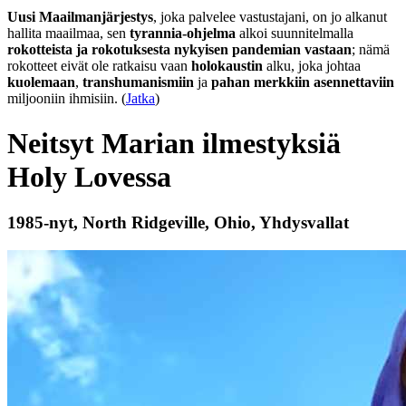
Uusi Maailmanjärjestys
, joka palvelee vastustajani, on jo alkanut
hallita maailmaa, sen
tyrannia-ohjelma
alkoi suunnitelmalla
rokotteista ja rokotuksesta nykyisen pandemian vastaan
; nämä
rokotteet eivät ole ratkaisu vaan
holokaustin
alku, joka johtaa
kuolemaan
,
transhumanismiin
ja
pahan merkkiin asennettaviin
miljooniin ihmisiin. (
Jatka
)
Neitsyt Marian ilmestyksiä
Holy Lovessa
1985-nyt, North Ridgeville, Ohio, Yhdysvallat