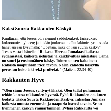
Kaksi Suurta Rakkauden Käskyä
Kuultuaan, että Jeesus oli vaiennut saddukeukset, fariseukset
kokoontuivat yhteen; ja heidän joukossaan ollut lakimies yritti saada
hänet ansaan kysymällä: "Opettaja, mikä on lain suurin käsky?"
Jeesus vastasi hänelle:
"Rakasta Herraa Jumalaasi kaikesta
sydämestäsi, kaikesta sielustasi ja kaikkivaltias mielestäsi. Tämä
on suuri ja ensimmäinen käsky. Toinen on sen kaltainen:
Rakasta naapuriaan itsesi tavoin. Näillä kahdella käskyllä
perustuu koko laki sekä profeetat."
(Matteus 22:34-40)
Rakkauten Hyve
"Olen sinun Jeesus, syntynyt lihaksi. Olen tullut puhumaan
teidän kanssa rakkauden hyvestä. Pyhä Rakkauden on, kuten
tiedätte, Kaksi Suurta Rakkauden Käskyä: rakastaa Jumalaa
kaikesta muusta enemmän ja naapuria itsensä tavoin. Se on
kymmenen käskyn ymmärtäminen. Pyhää Rakkautta voi