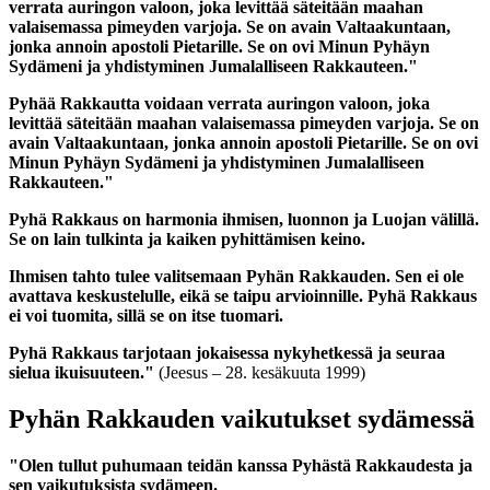
verrata auringon valoon, joka levittää säteitään maahan
valaisemassa pimeyden varjoja. Se on avain Valtaakuntaan,
jonka annoin apostoli Pietarille. Se on ovi Minun Pyhäyn
Sydämeni ja yhdistyminen Jumalalliseen Rakkauteen."
Pyhää Rakkautta voidaan verrata auringon valoon, joka
levittää säteitään maahan valaisemassa pimeyden varjoja. Se on
avain Valtaakuntaan, jonka annoin apostoli Pietarille. Se on ovi
Minun Pyhäyn Sydämeni ja yhdistyminen Jumalalliseen
Rakkauteen."
Pyhä Rakkaus on harmonia ihmisen, luonnon ja Luojan välillä.
Se on lain tulkinta ja kaiken pyhittämisen keino.
Ihmisen tahto tulee valitsemaan Pyhän Rakkauden. Sen ei ole
avattava keskustelulle, eikä se taipu arvioinnille. Pyhä Rakkaus
ei voi tuomita, sillä se on itse tuomari.
Pyhä Rakkaus tarjotaan jokaisessa nykyhetkessä ja seuraa
sielua ikuisuuteen."
(Jeesus – 28. kesäkuuta 1999)
Pyhän Rakkauden vaikutukset sydämessä
"Olen tullut puhumaan teidän kanssa Pyhästä Rakkaudesta ja
sen vaikutuksista sydämeen.