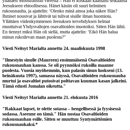
yllättäen Monstranssin vierestä – Hän ei koskaan kääntäisi selkäänsä
Jeesukseen ehtoollisessa. Hänet käsiin oli suuri helminen
rukousnauha, ja ajattelin: ‘Olenko minä ainoa joka näkee Hän?
Ihmiset nousivat ja lähtivät tai tulivat sisälle ilman huomiota.
Yllättäen viidenkymmenen Jeesuksen tervehdyksen helmat
muuttuivat Yhdysvaltojen osavaltioiden muotoiksi. Sitten Hän lähti.
En tiennyt miksi Hän oli siellä, mutta ajattelin: ‘Eikö Hän halua
minun rukoilevan maan puolesta?"
Viesti Neitsyt Marialta annettu 24. maaliskuuta 1998
"Ilmestyin sinulle (Maureen) ensimmäisenä Osavaltioiden
rukousnauhan kanssa. Se oli pyynnöksi rukoilla maanne
puolesta. Vuosia myöhemmin, kun palasin sinun luokseni (13.
heinäkuuta 1997), samassa näyssä, Osavaltioiden rukousnauha
murtui ja osavaltiot putosivat polttavan kuuman kasan jalkeini.
Tämä edusti Jumalan oikeutta."
Viesti Neitsyt Marialta annettu 21. elokuuta 2016
"Rakkaat lapset, te olette sotassa – hengellisessä ja fyysisessä
sodassa. Aseenne on tämä." Hän nostaa Osavaltioiden
rukousnauhan esille. Sitten se muuttuu Syntymättömien
rukousnaukaksi.*