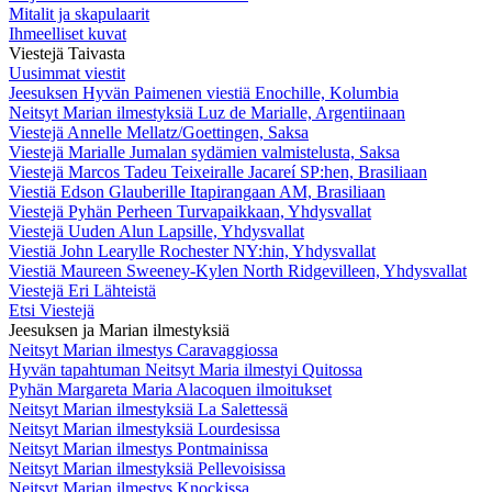
Mitalit ja skapulaarit
Ihmeelliset kuvat
Viestejä Taivasta
Uusimmat viestit
Jeesuksen Hyvän Paimenen viestiä Enochille, Kolumbia
Neitsyt Marian ilmestyksiä Luz de Marialle, Argentiinaan
Viestejä Annelle Mellatz/Goettingen, Saksa
Viestejä Marialle Jumalan sydämien valmistelusta, Saksa
Viestejä Marcos Tadeu Teixeiralle Jacareí SP:hen, Brasiliaan
Viestiä Edson Glauberille Itapirangaan AM, Brasiliaan
Viestejä Pyhän Perheen Turvapaikkaan, Yhdysvallat
Viestejä Uuden Alun Lapsille, Yhdysvallat
Viestiä John Learylle Rochester NY:hin, Yhdysvallat
Viestiä Maureen Sweeney-Kylen North Ridgevilleen, Yhdysvallat
Viestejä Eri Lähteistä
Etsi Viestejä
Jeesuksen ja Marian ilmestyksiä
Neitsyt Marian ilmestys Caravaggiossa
Hyvän tapahtuman Neitsyt Maria ilmestyi Quitossa
Pyhän Margareta Maria Alacoquen ilmoitukset
Neitsyt Marian ilmestyksiä La Salettessä
Neitsyt Marian ilmestyksiä Lourdesissa
Neitsyt Marian ilmestys Pontmainissa
Neitsyt Marian ilmestyksiä Pellevoisissa
Neitsyt Marian ilmestys Knockissa