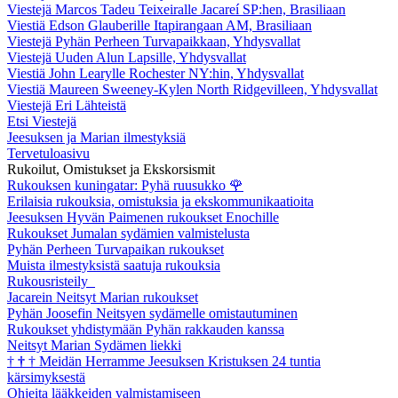
Viestejä Marcos Tadeu Teixeiralle Jacareí SP:hen, Brasiliaan
Viestiä Edson Glauberille Itapirangaan AM, Brasiliaan
Viestejä Pyhän Perheen Turvapaikkaan, Yhdysvallat
Viestejä Uuden Alun Lapsille, Yhdysvallat
Viestiä John Learylle Rochester NY:hin, Yhdysvallat
Viestiä Maureen Sweeney-Kylen North Ridgevilleen, Yhdysvallat
Viestejä Eri Lähteistä
Etsi Viestejä
Jeesuksen ja Marian ilmestyksiä
Tervetuloasivu
Rukoilut, Omistukset ja Ekskorsismit
Rukouksen kuningatar: Pyhä ruusukko
🌹
Erilaisia rukouksia, omistuksia ja ekskommunikaatioita
Jeesuksen Hyvän Paimenen rukoukset Enochille
Rukoukset Jumalan sydämien valmistelusta
Pyhän Perheen Turvapaikan rukoukset
Muista ilmestyksistä saatuja rukouksia
Rukousristeily
Jacarein Neitsyt Marian rukoukset
Pyhän Joosefin Neitsyen sydämelle omistautuminen
Rukoukset yhdistymään Pyhän rakkauden kanssa
Neitsyt Marian Sydämen liekki
†
†
†
Meidän Herramme Jeesuksen Kristuksen 24 tuntia
kärsimyksestä
Ohjeita lääkkeiden valmistamiseen