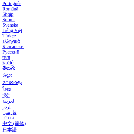
Português
Română
Shqip
Suomi
Svenska
Tiếng Việt
Türkçe
ελληνικά
Български
Русский
বাংলা
বதமிழ்
తెలుగు
ಕನ್ನಡ
മലയാളം
ไทย
हिंदी
العربية
اردو
فارسی
עִברִית
中文 (简体)
日本語