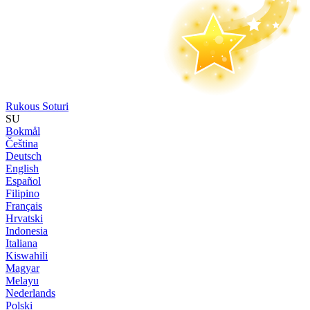
Rukous Soturi
SU
Bokmål
Čeština
Deutsch
English
Español
Filipino
Français
Hrvatski
Indonesia
Italiana
Kiswahili
Magyar
Melayu
Nederlands
Polski