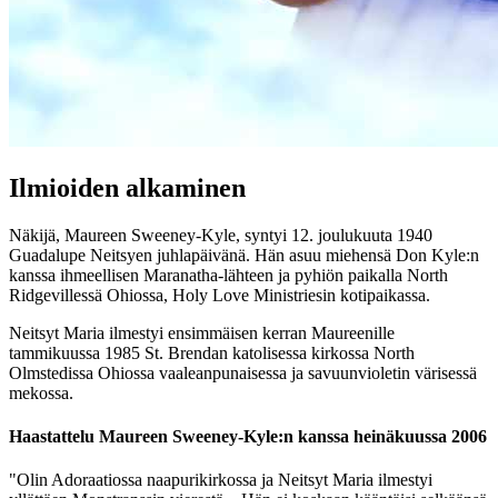
Ilmioiden alkaminen
Näkijä, Maureen Sweeney-Kyle, syntyi 12. joulukuuta 1940
Guadalupe Neitsyen juhlapäivänä. Hän asuu miehensä Don Kyle:n
kanssa ihmeellisen Maranatha-lähteen ja pyhiön paikalla North
Ridgevillessä Ohiossa, Holy Love Ministriesin kotipaikassa.
Neitsyt Maria ilmestyi ensimmäisen kerran Maureenille
tammikuussa 1985 St. Brendan katolisessa kirkossa North
Olmstedissa Ohiossa vaaleanpunaisessa ja savuunvioletin värisessä
mekossa.
Haastattelu Maureen Sweeney-Kyle:n kanssa heinäkuussa 2006
"Olin Adoraatiossa naapurikirkossa ja Neitsyt Maria ilmestyi