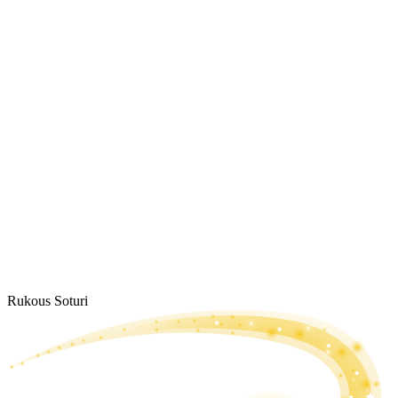
Rukous Soturi