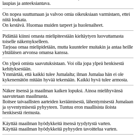
laupias ja anteeksiantava.
On nopea suuttumaan ja valvoo omia oikeuksiaan varmistaen, ettei
niitä loukata.
On kestävä. Huomaa muiden tarpeet ja huolenaiheet.
Pidättää kiinni omasta mielipiteestään kieltäytyen luovuttamasta
toiselle näkemykselleen.
Tarjoaa omaa mielipidetään, mutta kuuntelee muitakin ja antaa heille
yhtäläisen arvonsa omansa kanssa.
On ylpeä omista saavutuksistaan. Voi olla jopa ylpeä henkisestä
kehityksestään.
Ymmärtää, että kaikki tulee Jumalalta; ilman Jumalaa hän ei ole
kykenemätön mitään hyvää tekemään. Kaikki hyvä tulee armosta.
Näkee itsensä ja maailman kaiken lopuksi. Ainoa mielihyvänsä
saavutetaan maailmasta.
Iloitsee taivaallisten aarteiden keräämisestä, lähentymisestä Jumalaan
ja syventymisestä pyhyyteen. Tuntuu eron maallisista iloista
henkisestä riemusta.
Käyttää maailman hyödykkeitä itsensä tyydytystä varten.
Käyttää maailman hyödykkeitä pyhyyden tavoittelua varten.