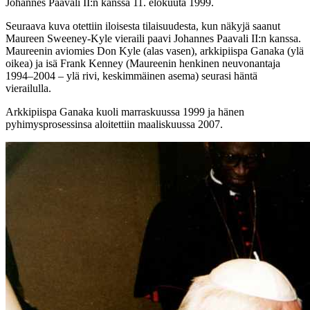
Johannes Paavali II:n kanssa 11. elokuuta 1999.
Seuraava kuva otettiin iloisesta tilaisuudesta, kun näkyjä saanut
Maureen Sweeney-Kyle vieraili paavi Johannes Paavali II:n kanssa.
Maureenin aviomies Don Kyle (alas vasen), arkkipiispa Ganaka (ylä
oikea) ja isä Frank Kenney (Maureenin henkinen neuvonantaja
1994–2004 – ylä rivi, keskimmäinen asema) seurasi häntä
vierailulla.
Arkkipiispa Ganaka kuoli marraskuussa 1999 ja hänen
pyhimysprosessinsa aloitettiin maaliskuussa 2007.