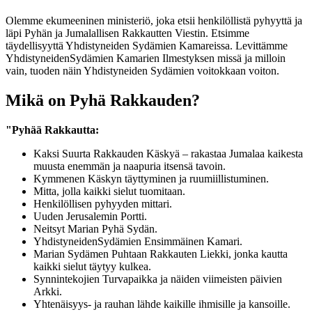
Olemme ekumeeninen ministeriö, joka etsii henkilöllistä pyhyyttä ja
läpi Pyhän ja Jumalallisen Rakkautten Viestin. Etsimme
täydellisyyttä Yhdistyneiden Sydämien Kamareissa. Levittämme
YhdistyneidenSydämien Kamarien Ilmestyksen missä ja milloin
vain, tuoden näin Yhdistyneiden Sydämien voitokkaan voiton.
Mikä on Pyhä Rakkauden?
"Pyhää Rakkautta:
Kaksi Suurta Rakkauden Käskyä – rakastaa Jumalaa kaikesta
muusta enemmän ja naapuria itsensä tavoin.
Kymmenen Käskyn täyttyminen ja ruumiillistuminen.
Mitta, jolla kaikki sielut tuomitaan.
Henkilöllisen pyhyyden mittari.
Uuden Jerusalemin Portti.
Neitsyt Marian Pyhä Sydän.
YhdistyneidenSydämien Ensimmäinen Kamari.
Marian Sydämen Puhtaan Rakkauten Liekki, jonka kautta
kaikki sielut täytyy kulkea.
Synnintekojien Turvapaikka ja näiden viimeisten päivien
Arkki.
Yhtenäisyys- ja rauhan lähde kaikille ihmisille ja kansoille.