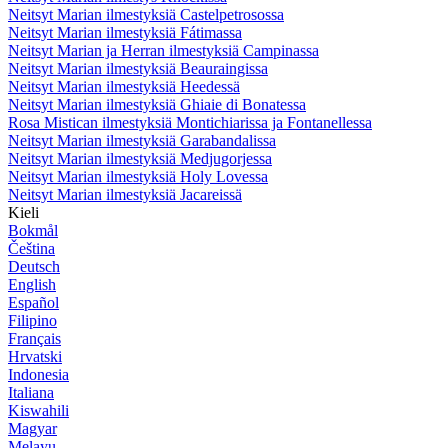
Neitsyt Marian ilmestyksiä Castelpetrosossa
Neitsyt Marian ilmestyksiä Fátimassa
Neitsyt Marian ja Herran ilmestyksiä Campinassa
Neitsyt Marian ilmestyksiä Beauraingissa
Neitsyt Marian ilmestyksiä Heedessä
Neitsyt Marian ilmestyksiä Ghiaie di Bonatessa
Rosa Mistican ilmestyksiä Montichiarissa ja Fontanellessa
Neitsyt Marian ilmestyksiä Garabandalissa
Neitsyt Marian ilmestyksiä Medjugorjessa
Neitsyt Marian ilmestyksiä Holy Lovessa
Neitsyt Marian ilmestyksiä Jacareissä
Kieli
Bokmål
Čeština
Deutsch
English
Español
Filipino
Français
Hrvatski
Indonesia
Italiana
Kiswahili
Magyar
Melayu