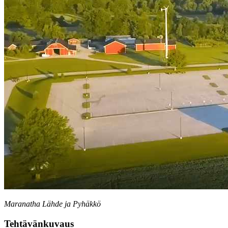
Maranatha Lähde ja Pyhäkkö
Tehtävänkuvaus