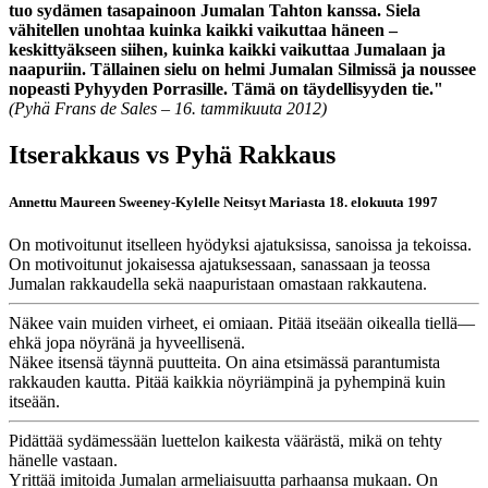
tuo sydämen tasapainoon Jumalan Tahton kanssa. Siela
vähitellen unohtaa kuinka kaikki vaikuttaa häneen –
keskittyäkseen siihen, kuinka kaikki vaikuttaa Jumalaan ja
naapuriin. Tällainen sielu on helmi Jumalan Silmissä ja noussee
nopeasti Pyhyyden Porrasille. Tämä on täydellisyyden tie."
(Pyhä Frans de Sales – 16. tammikuuta 2012)
Itserakkaus
vs
Pyhä Rakkaus
Annettu Maureen Sweeney-Kylelle Neitsyt Mariasta 18. elokuuta 1997
On motivoitunut itselleen hyödyksi ajatuksissa, sanoissa ja tekoissa.
On motivoitunut jokaisessa ajatuksessaan, sanassaan ja teossa
Jumalan rakkaudella sekä naapuristaan omastaan rakkautena.
Näkee vain muiden virheet, ei omiaan. Pitää itseään oikealla tiellä—
ehkä jopa nöyränä ja hyveellisenä.
Näkee itsensä täynnä puutteita. On aina etsimässä parantumista
rakkauden kautta. Pitää kaikkia nöyriämpinä ja pyhempinä kuin
itseään.
Pidättää sydämessään luettelon kaikesta väärästä, mikä on tehty
hänelle vastaan.
Yrittää imitoida Jumalan armeliaisuutta parhaansa mukaan. On