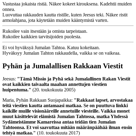
Vastustaa jokaista ristiä. Näkee kokeet kirouksena. Kadehtii muiden
onnea.
Luovuttaa rakkauden kautta ristille, kuten Jeesus teki. Näkee ristit
armolahjana, jota käytetään muiden kääntymistä varten.
Rukoilee vain itsestään ja omista tarpeistaan.
Rukoilee kaikkien tarvitsijoiden puolesta.
Ei voi hyväksyä Jumalan Tahtoa. Katuu kokeitaan.
Hyväksyy Jumalan Tahton rakkaudella, vaikka se on vaikeaa.
Pyhän ja Jumalallisen Rakkaan Viestit
Jeesus:
"Tämä Missio ja Pyhä sekä Jumalallinen Rakan Viestit
ovat kaikkien taivaalta maahan annettujen viestien
huipentuma."
(20. toukokuuta 2005)
Maria, Pyhän Rakkaan Suojapaikka:
"Rakkaat lapset, arvostakaa
teitä viestien kautta antamaasi matkaa. Se on puuttuva linkki
kaikille muille visionääreille annetuille viesteille. Vaikka monet
muut käsittelevät elämistä Jumalan Tahtossa, matka Yhdessä
Sydämeistämme Kamareissa antaa teidän tien Jumalan
Tahtoonsa. Et voi saavuttaa mitään määränpäähää ilman ensin
tehtyä matkaa."
(10. toukokuuta 2017)