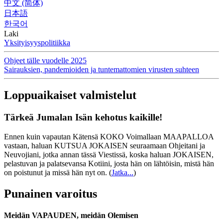
中文 (简体)
日本語
한국어
Laki
Yksityisyyspolitiikka
Ohjeet tälle vuodelle 2025
Sairauksien, pandemioiden ja tuntemattomien virusten suhteen
Loppuaikaiset valmistelut
Tärkeä Jumalan Isän kehotus kaikille!
Ennen kuin vapautan Kätensä KOKO Voimallaan MAAPALLOA
vastaan, haluan KUTSUA JOKAISEN seuraamaan Ohjeitani ja
Neuvojiani, jotka annan tässä Viestissä, koska haluan JOKAISEN,
pelastuvan ja palatsevansa Kotiini, josta hän on lähtöisin, mistä hän
on poistunut ja missä hän nyt on.
(
Jatka...
)
Punainen varoitus
Meidän VAPAUDEN, meidän Olemisen