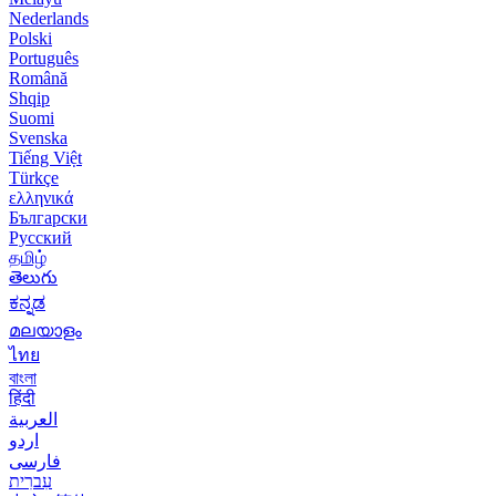
Nederlands
Polski
Português
Română
Shqip
Suomi
Svenska
Tiếng Việt
Türkçe
ελληνικά
Български
Русский
தமிழ்
తెలుగు
ಕನ್ನಡ
മലയാളം
ไทย
বাংলা
हिंदी
العربية
اردو
فارسی
עִברִית