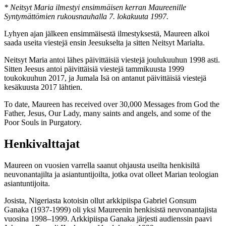
* Neitsyt Maria ilmestyi ensimmäisen kerran Maureenille
Syntymättömien rukousnauhalla 7. lokakuuta 1997.
Lyhyen ajan jälkeen ensimmäisestä ilmestyksestä, Maureen alkoi
saada useita viestejä ensin Jeesukselta ja sitten Neitsyt Marialta.
Neitsyt Maria antoi lähes päivittäisiä viestejä joulukuuhun 1998 asti.
Sitten Jeesus antoi päivittäisiä viestejä tammikuusta 1999
toukokuuhun 2017, ja Jumala Isä on antanut päivittäisiä viestejä
kesäkuusta 2017 lähtien.
To date, Maureen has received over 30,000 Messages from God the
Father, Jesus, Our Lady, many saints and angels, and some of the
Poor Souls in Purgatory.
Henkivalttajat
Maureen on vuosien varrella saanut ohjausta useilta henkisiltä
neuvonantajilta ja asiantuntijoilta, jotka ovat olleet Marian teologian
asiantuntijoita.
Josista, Nigeriasta kotoisin ollut arkkipiispa Gabriel Gonsum
Ganaka (1937-1999) oli yksi Maureenin henkisistä neuvonantajista
vuosina 1998–1999. Arkkipiispa Ganaka järjesti audienssin paavi