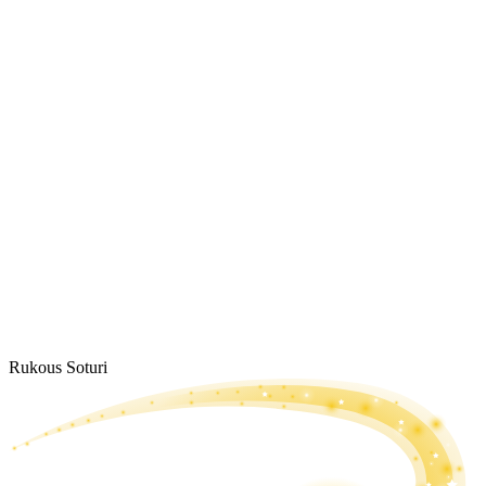
Rukous Soturi