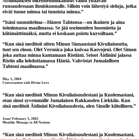
Armolauksen oikeudenmukaisuus valuu yltäävän
runsaudessaan ihmiskunnalle. Silloin voin lähestyä sieluja, jotka
eivät tunne minua tai tunnista minua.”
“Isäni suunnitelma—Hänen Tahtonsa—on ikuinen ja aina
toiminnassa maailmassa. Se jää useimmiten huomiotta ja
kiitämättömäksi, mutta ei koskaan poistu kurssiltaan.”
“Kun sinä meditoit sitten Minun Siunaustani Kivuliaisuutta,
tuot sen eloon. Olet Veronica joka kuivaa Kasvojeni. Olet Simon
joka auttaa minua kantamaan Ristiäni. Seisot Äidinini jalassa
Ristin alla lohduttamassa Häntä. Vahvistat Jumalallisen
Tahtoni maailmassa.”
May 5, 2004
Conversation with Divine Love
“Kun sinä meditoit Minun Kivuliaisuudestani ja Kuolemastani,
otan sinut syvemmälle Jumalaisen Rakkauden Liekkiin. Kun
sinä meditoit Äidinini Kivuliaisuudesta, olen Sinulle kiitollinen.”
Jesus’ February 5, 2002
Monthly Message to All Nations
“Kun sinä meditoit Minun Kivuliaisuudestani ja Kuolemastani,