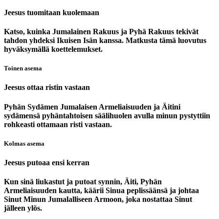
Jeesus tuomitaan kuolemaan
Katso, kuinka Jumalainen Rakuus ja Pyhä Rakuus tekivät
tahdon yhdeksi Ikuisen Isän kanssa. Matkusta tämä luovutus
hyväksymällä koettelemukset.
Toinen asema
Jeesus ottaa ristin vastaan
Pyhän Sydämen Jumalaisen Armeliaisuuden ja Äitini
sydämensä pyhäntahtoisen säälihuolen avulla minun pystyttiin
rohkeasti ottamaan risti vastaan.
Kolmas asema
Jeesus putoaa ensi kerran
Kun sinä liukastut ja putoat synnin, Äiti, Pyhän
Armeliaisuuden kautta, käärii Sinua peplissäänsä ja johtaa
Sinut Minun Jumalalliseen Armoon, joka nostattaa Sinut
jälleen ylös.