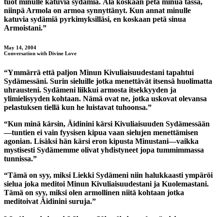
tuot minulle katuvia sydämiä. Älä koskaan petä minua tässä,
niinpä Armola on armoa synnyttänyt. Kun annat minulle
katuvia sydämiä pyrkimyksilläsi, en koskaan petä sinua
Armoistani.”
May 14, 2004
Conversation with Divine Love
“Ymmärrä että paljon Minun Kivuliaisuudestani tapahtui
Sydämessäni. Surin sieluille jotka menettävät itsensä huolimatta
uhrausteni. Sydämeni liikkui armosta itsekkyyden ja
ylimielisyyden kohtaan. Nämä ovat ne, jotka uskovat olevansa
pelastuksen tiellä kun he luistavat tuhoonsa.”
“Kun minä kärsin, Äidinini kärsi Kivuliaisuuden Sydämessään
—tuntien ei vain fyysisen kipua vaan sielujen menettämisen
agonian. Lisäksi hän kärsi eron kipusta Minustani—vaikka
mystisesti Sydämemme olivat yhdistyneet jopa tummimmassa
tunnissa.”
“Tämä on syy, miksi Liekki Sydämeni niin halukkaasti ympäröi
sielua joka meditoi Minun Kivuliaisuudestani ja Kuolemastani.
Tämä on syy, miksi olen armollinen niitä kohtaan jotka
meditoivat Äidinini suruja.”