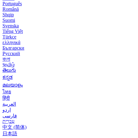
Português
Română
Shqip
Suomi
Svenska
Tiếng Việt
Türkçe
ελληνικά
Български
Русский
বাংলা
বதமிழ்
తెలుగు
ಕನ್ನಡ
മലയാളം
ไทย
हिंदी
العربية
اردو
فارسی
עִברִית
中文 (简体)
日本語