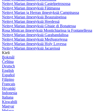
Neitsyt Marian ilmestyksiä Castelpetrosossa
Neitsyt Marian ilmestyksiä Fátimassa
Neitsyt Marian ja Herran ilmestyksiä Campinassa
Neitsyt Marian ilmestyksiä Beauraingissa
Neitsyt Marian ilmestyksiä Heedessä
Neitsyt Marian ilmestyksiä Ghiaie di Bonatessa
Rosa Mistican ilmestyksiä Montichiarissa ja Fontanellessa
Neitsyt Marian ilmestyksiä Garabandalissa
Neitsyt Marian ilmestyksiä Medjugorjessa
Neitsyt Marian ilmestyksiä Holy Lovessa
Neitsyt Marian ilmestyksiä Jacareissä
Kieli
Bokmål
Čeština
Deutsch
English
Español
Filipino
Français
Hrvatski
Indonesia
Italiana
Kiswahili
Magyar
Melayu