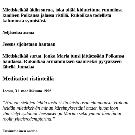
Mietiskelkää äidin surua, joka pitää kidutettuna ruumiinsa
kuolleen Poikansa jalassa ristillä. Rukoilkaa todellista
katumusta synnistäsi.
Neljästoista asema
Jeesus sijoitetaan hautaan
Mietiskelkää surua, jonka Maria tunsi jättäessään Poikansa
haudassa. Rukoilkaa armahduksen saamiseksi pysyäkseen
lähellä Jumalaa.
Meditatiot ristinteillä
Jeesus, 31. maaliskuuta 1996
“Haluan sielujen tehdä tästä ristin teistä osan elämäänsä. Haluan
heidän mietiskelvän minun kärsimyksestäni ottaen huomioon
yhdistetyt sydämät Jeesuksen ja Marian sekä ymmärtäen äitini
roolin yhteisredemptorina.”
Ensimmäinen asema