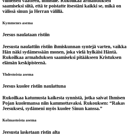
viimeisen vaatteen, ihmisille. Rukoilkaa armahduksen
saamiseksi siitä, että te poistatte itsestäni kaikki se, mikä on
välissä sinun ja Herran välillä.
Kymmenes asema
Jeesus naulataan ristiin
Jeesusta naulattiin ristiin ihmiskunnan syntejä varten, vaikka
Hän näki sydämessään monen, joka vielä hylkäisi Häntä.
Rukoilkaa armahduksen saamiseksi pitääkseen Kristuksen
elämän keskipisteenä.
Yhdestoista asema
Jeesus kuolee ristiin naulattuna
Rukoilkaa katumusta kaikesta synnistä, jotka saivat Ihmisen
Pojan kuolemansa niin kammottavaksi. Rukouksen: “Rakas
Jeesuksesi, sydämeni myös kuolee Sinun kanssa.”
Kolmastoista asema
Jeesusta lasketaan ristin alta