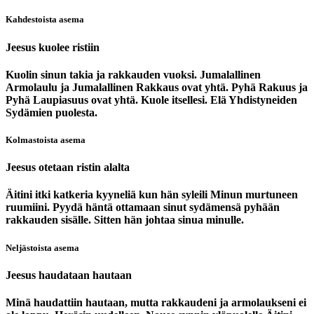
Kahdestoista asema
Jeesus kuolee ristiin
Kuolin sinun takia ja rakkauden vuoksi. Jumalallinen
Armolaulu ja Jumalallinen Rakkaus ovat yhtä. Pyhä Rakuus ja
Pyhä Laupiasuus ovat yhtä. Kuole itsellesi. Elä Yhdistyneiden
Sydämien puolesta.
Kolmastoista asema
Jeesus otetaan ristin alalta
Äitini itki katkeria kyyneliä kun hän syleili Minun murtuneen
ruumiini. Pyydä häntä ottamaan sinut sydämensä pyhään
rakkauden sisälle. Sitten hän johtaa sinua minulle.
Neljästoista asema
Jeesus haudataan hautaan
Minä haudattiin hautaan, mutta rakkaudeni ja armolaukseni ei