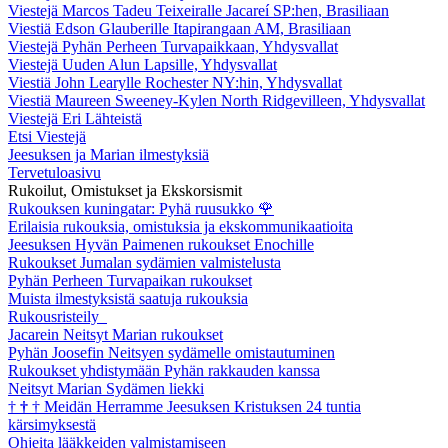
Viestejä Marcos Tadeu Teixeiralle Jacareí SP:hen, Brasiliaan
Viestiä Edson Glauberille Itapirangaan AM, Brasiliaan
Viestejä Pyhän Perheen Turvapaikkaan, Yhdysvallat
Viestejä Uuden Alun Lapsille, Yhdysvallat
Viestiä John Learylle Rochester NY:hin, Yhdysvallat
Viestiä Maureen Sweeney-Kylen North Ridgevilleen, Yhdysvallat
Viestejä Eri Lähteistä
Etsi Viestejä
Jeesuksen ja Marian ilmestyksiä
Tervetuloasivu
Rukoilut, Omistukset ja Ekskorsismit
Rukouksen kuningatar: Pyhä ruusukko
🌹
Erilaisia rukouksia, omistuksia ja ekskommunikaatioita
Jeesuksen Hyvän Paimenen rukoukset Enochille
Rukoukset Jumalan sydämien valmistelusta
Pyhän Perheen Turvapaikan rukoukset
Muista ilmestyksistä saatuja rukouksia
Rukousristeily
Jacarein Neitsyt Marian rukoukset
Pyhän Joosefin Neitsyen sydämelle omistautuminen
Rukoukset yhdistymään Pyhän rakkauden kanssa
Neitsyt Marian Sydämen liekki
†
†
†
Meidän Herramme Jeesuksen Kristuksen 24 tuntia
kärsimyksestä
Ohjeita lääkkeiden valmistamiseen