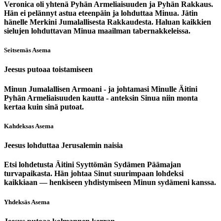
Veronica oli yhtenä Pyhän Armeliaisuuden ja Pyhän Rakkaus.
Hän ei pelännyt astua eteenpäin ja lohduttaa Minua. Jätin
hänelle Merkini Jumalallisesta Rakkaudesta. Haluan kaikkien
sielujen lohduttavan Minua maailman tabernakkeleissa.
Seitsemäs Asema
Jeesus putoaa toistamiseen
Minun Jumalallisen Armoani - ja johtamasi Minulle Äitini
Pyhän Armeliaisuuden kautta - anteksin Sinua niin monta
kertaa kuin sinä putoat.
Kahdeksas Asema
Jeesus lohduttaa Jerusalemin naisia
Etsi lohdetusta Äitini Syyttömän Sydämen Päämajan
turvapaikasta. Hän johtaa Sinut suurimpaan lohdeksi
kaikkiaan — henkiseen yhdistymiseen Minun sydämeni kanssa.
Yhdeksäs Asema