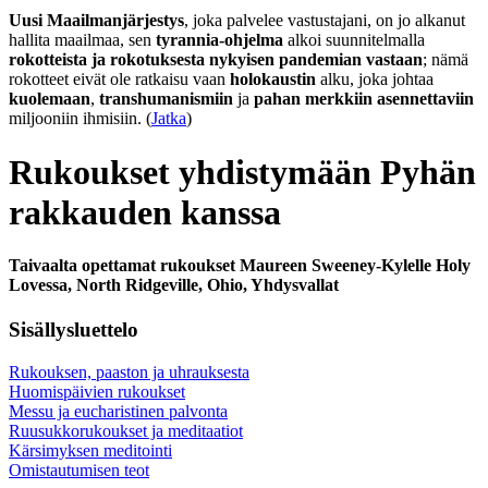
Uusi Maailmanjärjestys
, joka palvelee vastustajani, on jo alkanut
hallita maailmaa, sen
tyrannia-ohjelma
alkoi suunnitelmalla
rokotteista ja rokotuksesta nykyisen pandemian vastaan
; nämä
rokotteet eivät ole ratkaisu vaan
holokaustin
alku, joka johtaa
kuolemaan
,
transhumanismiin
ja
pahan merkkiin asennettaviin
miljooniin ihmisiin. (
Jatka
)
Rukoukset yhdistymään Pyhän
rakkauden kanssa
Taivaalta opettamat rukoukset Maureen Sweeney-Kylelle Holy
Lovessa, North Ridgeville, Ohio, Yhdysvallat
Sisällysluettelo
Rukouksen, paaston ja uhrauksesta
Huomispäivien rukoukset
Messu ja eucharistinen palvonta
Ruusukkorukoukset ja meditaatiot
Kärsimyksen meditointi
Omistautumisen teot