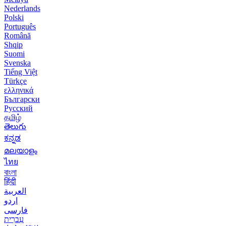
Nederlands
Polski
Português
Română
Shqip
Suomi
Svenska
Tiếng Việt
Türkçe
ελληνικά
Български
Русский
தமிழ்
తెలుగు
ಕನ್ನಡ
മലയാളം
ไทย
বাংলা
हिंदी
العربية
اردو
فارسی
עִברִית