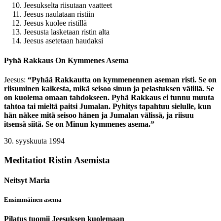
Jeesukselta riisutaan vaatteet
Jeesus naulataan ristiin
Jeesus kuolee ristillä
Jeesusta lasketaan ristin alta
Jeesus asetetaan haudaksi
Pyhä Rakkaus On Kymmenes Asema
Jeesus:
“Pyhää Rakkautta on kymmenennen aseman risti. Se on
riisuminen kaikesta, mikä seisoo sinun ja pelastuksen välillä. Se
on kuolema omaan tahdokseen. Pyhä Rakkaus ei tunnu muuta
tahtoa tai mieltä paitsi Jumalan. Pyhitys tapahtuu sielulle, kun
hän näkee mitä seisoo hänen ja Jumalan välissä, ja riisuu
itsensä siitä. Se on Minun kymmenes asema.”
30. syyskuuta 1994
Meditatiot Ristin Asemista
Neitsyt Maria
Ensimmäinen asema
Pilatus tuomii Jeesuksen kuolemaan