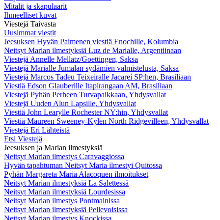
Mitalit ja skapulaarit
Ihmeelliset kuvat
Viestejä Taivasta
Uusimmat viestit
Jeesuksen Hyvän Paimenen viestiä Enochille, Kolumbia
Neitsyt Marian ilmestyksiä Luz de Marialle, Argentiinaan
Viestejä Annelle Mellatz/Goettingen, Saksa
Viestejä Marialle Jumalan sydämien valmistelusta, Saksa
Viestejä Marcos Tadeu Teixeiralle Jacareí SP:hen, Brasiliaan
Viestiä Edson Glauberille Itapirangaan AM, Brasiliaan
Viestejä Pyhän Perheen Turvapaikkaan, Yhdysvallat
Viestejä Uuden Alun Lapsille, Yhdysvallat
Viestiä John Learylle Rochester NY:hin, Yhdysvallat
Viestiä Maureen Sweeney-Kylen North Ridgevilleen, Yhdysvallat
Viestejä Eri Lähteistä
Etsi Viestejä
Jeesuksen ja Marian ilmestyksiä
Neitsyt Marian ilmestys Caravaggiossa
Hyvän tapahtuman Neitsyt Maria ilmestyi Quitossa
Pyhän Margareta Maria Alacoquen ilmoitukset
Neitsyt Marian ilmestyksiä La Salettessä
Neitsyt Marian ilmestyksiä Lourdesissa
Neitsyt Marian ilmestys Pontmainissa
Neitsyt Marian ilmestyksiä Pellevoisissa
Neitsyt Marian ilmestys Knockissa