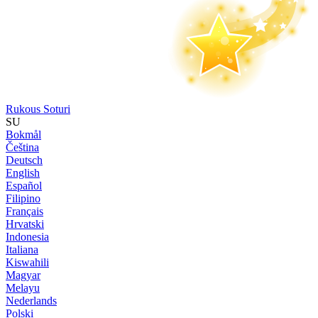
Rukous Soturi
SU
Bokmål
Čeština
Deutsch
English
Español
Filipino
Français
Hrvatski
Indonesia
Italiana
Kiswahili
Magyar
Melayu
Nederlands
Polski