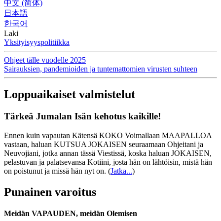
中文 (简体)
日本語
한국어
Laki
Yksityisyyspolitiikka
Ohjeet tälle vuodelle 2025
Sairauksien, pandemioiden ja tuntemattomien virusten suhteen
Loppuaikaiset valmistelut
Tärkeä Jumalan Isän kehotus kaikille!
Ennen kuin vapautan Kätensä KOKO Voimallaan MAAPALLOA
vastaan, haluan KUTSUA JOKAISEN seuraamaan Ohjeitani ja
Neuvojiani, jotka annan tässä Viestissä, koska haluan JOKAISEN,
pelastuvan ja palatsevansa Kotiini, josta hän on lähtöisin, mistä hän
on poistunut ja missä hän nyt on.
(
Jatka...
)
Punainen varoitus
Meidän VAPAUDEN, meidän Olemisen