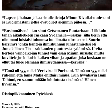
“Lapseni, haluan jakaa sinulle tietoja Minun Kivuliaisuudestani
ja Kuolemastani jotka ovat olleet aiemmin piilossa…”
“Ensimmäisenä otan sinut Getsemanen Puutarhaan. Liikkuin
tähän aikahetkeen raskaan Sydämellä—raskas, sillä tiesin että
niin moni luistaisi tuhoonsa huolimatta uhrausteni. Suurin
kärsimys jonka kantoin ihmiskunnan lunastamiseksi oli
Jumalallinen Tieto rakkauden puutteesta sydämissä. Useita
kertoja vainoaikoina tunnet vain osan Minun surusta; mutta
kuvittele jos kokoisit kaiken vihan ja apatian joka koskaan on
ollut tai tulee olemaan ihmissydämessä—kerralla!”
“Tämä oli syy, miksi Veri virtaili Poristani. Tämä on syy, miksi
rukoilin että tämä Malja ohittaisi minua. Kun hyväksyin Isäni
Tahtoni, en saanut mitään lohdutusta tietämästä Hänen
hyvänsä.”
Ristinpilkkaaminen Pylväässä
March 4, 2005
Conversation with Divine Love