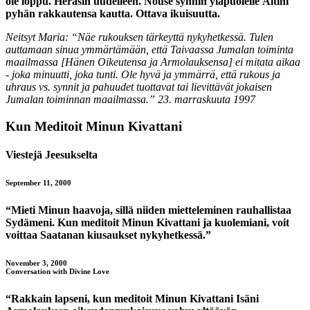
ole loppu. Heräsin uudelleen. Nouse synnin yläpuolelle Äitini
pyhän rakkautensa kautta. Ottava ikuisuutta.
Neitsyt Maria:
“Näe rukouksen tärkeyttä nykyhetkessä. Tulen
auttamaan sinua ymmärtämään, että Taivaassa Jumalan toiminta
maailmassa [Hänen Oikeutensa ja Armolauksensa] ei mitata aikaa
- joka minuutti, joka tunti. Ole hyvä ja ymmärrä, että rukous ja
uhraus vs. synnit ja pahuudet tuottavat tai lievittävät jokaisen
Jumalan toiminnan maailmassa.”
23. marraskuuta 1997
Kun Meditoit Minun Kivattani
Viestejä Jeesukselta
September 11, 2000
“Mieti Minun haavoja, sillä niiden mietteleminen rauhallistaa
Sydämeni. Kun meditoit Minun Kivattani ja kuolemiani, voit
voittaa Saatanan kiusaukset nykyhetkessä.”
November 3, 2000
Conversation with Divine Love
“Rakkain lapseni, kun meditoit Minun Kivattani Isäni