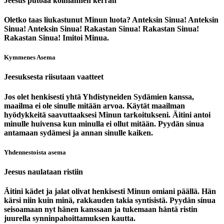
Jeesus putoaa kolmannen kerran
Oletko taas liukastunut Minun luota? Anteksin Sinua! Anteksin
Sinua! Anteksin Sinua! Rakastan Sinua! Rakastan Sinua!
Rakastan Sinua! Imitoi Minua.
Kymmenes Asema
Jeesuksesta riisutaan vaatteet
Jos olet henkisesti yhtä Yhdistyneiden Sydämien kanssa,
maailma ei ole sinulle mitään arvoa. Käytät maailman
hyödykkeitä saavuttaaksesi Minun tarkoitukseni. Äitini antoi
minulle huivensa kun minulla ei ollut mitään. Pyydän sinua
antamaan sydämesi ja annan sinulle kaiken.
Yhdennestoista asema
Jeesus naulataan ristiin
Äitini kädet ja jalat olivat henkisesti Minun omiani päällä. Hän
kärsi niin kuin minä, rakkauden takia syntisistä. Pyydän sinua
seisoamaan nyt hänen kanssaan ja tukemaan häntä ristin
juurella synninpahoittamuksen kautta.