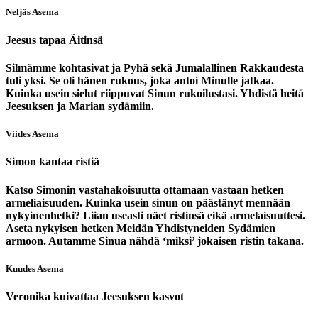
Neljäs Asema
Jeesus tapaa Äitinsä
Silmämme kohtasivat ja Pyhä sekä Jumalallinen Rakkaudesta
tuli yksi. Se oli hänen rukous, joka antoi Minulle jatkaa.
Kuinka usein sielut riippuvat Sinun rukoilustasi. Yhdistä heitä
Jeesuksen ja Marian sydämiin.
Viides Asema
Simon kantaa ristiä
Katso Simonin vastahakoisuutta ottamaan vastaan hetken
armeliaisuuden. Kuinka usein sinun on päästänyt mennään
nykyinenhetki? Liian useasti näet ristinsä eikä armelaisuuttesi.
Aseta nykyisen hetken Meidän Yhdistyneiden Sydämien
armoon. Autamme Sinua nähdä ‘miksi’ jokaisen ristin takana.
Kuudes Asema
Veronika kuivattaa Jeesuksen kasvot