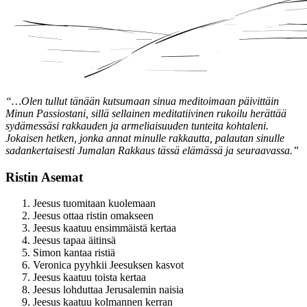
“…Olen tullut tänään kutsumaan sinua meditoimaan päivittäin
Minun Passiostani, sillä sellainen meditatiivinen rukoilu herättää
sydämessäsi rakkauden ja armeliaisuuden tunteita kohtaleni.
Jokaisen hetken, jonka annat minulle rakkautta, palautan sinulle
sadankertaisesti Jumalan Rakkaus tässä elämässä ja seuraavassa.”
Ristin Asemat
Jeesus tuomitaan kuolemaan
Jeesus ottaa ristin omakseen
Jeesus kaatuu ensimmäistä kertaa
Jeesus tapaa äitinsä
Simon kantaa ristiä
Veronica pyyhkii Jeesuksen kasvot
Jeesus kaatuu toista kertaa
Jeesus lohduttaa Jerusalemin naisia
Jeesus kaatuu kolmannen kerran