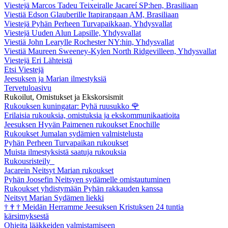
Viestejä Marcos Tadeu Teixeiralle Jacareí SP:hen, Brasiliaan
Viestiä Edson Glauberille Itapirangaan AM, Brasiliaan
Viestejä Pyhän Perheen Turvapaikkaan, Yhdysvallat
Viestejä Uuden Alun Lapsille, Yhdysvallat
Viestiä John Learylle Rochester NY:hin, Yhdysvallat
Viestiä Maureen Sweeney-Kylen North Ridgevilleen, Yhdysvallat
Viestejä Eri Lähteistä
Etsi Viestejä
Jeesuksen ja Marian ilmestyksiä
Tervetuloasivu
Rukoilut, Omistukset ja Ekskorsismit
Rukouksen kuningatar: Pyhä ruusukko
🌹
Erilaisia rukouksia, omistuksia ja ekskommunikaatioita
Jeesuksen Hyvän Paimenen rukoukset Enochille
Rukoukset Jumalan sydämien valmistelusta
Pyhän Perheen Turvapaikan rukoukset
Muista ilmestyksistä saatuja rukouksia
Rukousristeily
Jacarein Neitsyt Marian rukoukset
Pyhän Joosefin Neitsyen sydämelle omistautuminen
Rukoukset yhdistymään Pyhän rakkauden kanssa
Neitsyt Marian Sydämen liekki
†
†
†
Meidän Herramme Jeesuksen Kristuksen 24 tuntia
kärsimyksestä
Ohjeita lääkkeiden valmistamiseen