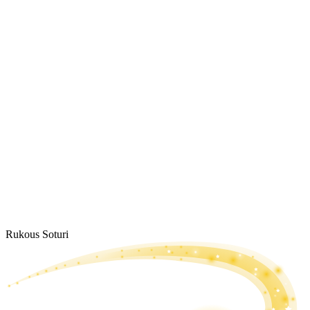
Rukous Soturi