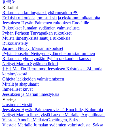
한국어
Rukoilut
Rukouksen kuningatar: Pyhä ruusukko
🌹
Erilaisia rukouksia, omistuksia ja ekskommunikaatioita
Jeesuksen Hyvän Paimenen rukoukset Enochille
Rukoukset Jumalan sydämien valmistelusta
Pyhän Perheen Turvapaikan rukoukset
Muista ilmestyksistä saatuja rukouksia
Rukousristeily
Jacarein Neitsyt Marian rukoukset
Pyhän Joosefin Neitsyen sydämelle omistautuminen
Rukoukset yhdistymään Pyhän rakkauden kanssa
Neitsyt Marian Sydämen liekki
†
†
†
Meidän Herramme Jeesuksen Kristuksen 24 tuntia
kärsimyksestä
Ohjeita lääkkeiden valmistamiseen
Mitalit ja skapulaarit
Ihmeelliset kuvat
Jeesuksen ja Marian ilmestyksiä
Viestejä
Uusimmat viestit
Jeesuksen Hyvän Paimenen viestiä Enochille, Kolumbia
Neitsyt Marian ilmestyksiä Luz de Marialle, Argentiinaan
Viestejä Annelle Mellatz/Goettingen, Saksa
Viestejä Marialle Jumalan sydämien valmistelusta, Saksa