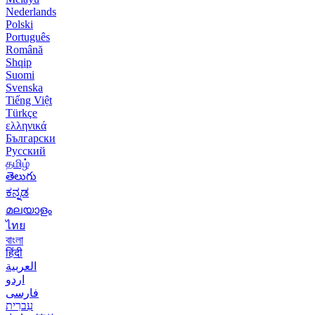
Nederlands
Polski
Português
Română
Shqip
Suomi
Svenska
Tiếng Việt
Türkçe
ελληνικά
Български
Русский
தமிழ்
తెలుగు
ಕನ್ನಡ
മലയാളം
ไทย
বাংলা
हिंदी
العربية
اردو
فارسی
עִברִית