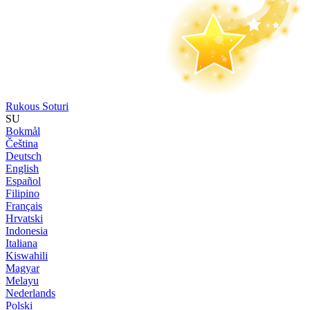
Rukous Soturi
SU
Bokmål
Čeština
Deutsch
English
Español
Filipino
Français
Hrvatski
Indonesia
Italiana
Kiswahili
Magyar
Melayu
Nederlands
Polski