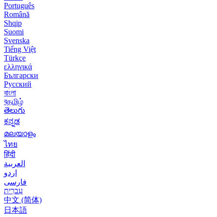
Português
Română
Shqip
Suomi
Svenska
Tiếng Việt
Türkçe
ελληνικά
Български
Русский
বাংলা
বதமிழ்
తెలుగు
ಕನ್ನಡ
മലയാളം
ไทย
हिंदी
العربية
اردو
فارسی
עִברִית
中文 (简体)
日本語