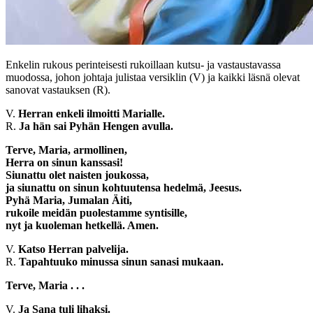
Enkelin rukous perinteisesti rukoillaan kutsu- ja vastaustavassa
muodossa, johon johtaja julistaa versiklin (V) ja kaikki läsnä olevat
sanovat vastauksen (R).
V.
Herran enkeli ilmoitti Marialle.
R.
Ja hän sai Pyhän Hengen avulla.
Terve, Maria, armollinen,
Herra on sinun kanssasi!
Siunattu olet naisten joukossa,
ja siunattu on sinun kohtuutensa hedelmä, Jeesus.
Pyhä Maria, Jumalan Äiti,
rukoile meidän puolestamme syntisille,
nyt ja kuoleman hetkellä. Amen.
V.
Katso Herran palvelija.
R.
Tapahtuuko minussa sinun sanasi mukaan.
Terve, Maria . . .
V.
Ja Sana tuli lihaksi.