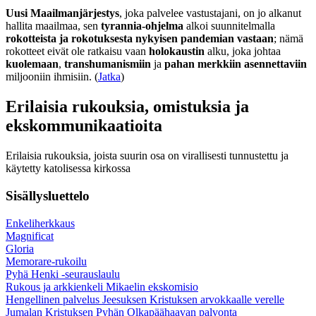
Uusi Maailmanjärjestys
, joka palvelee vastustajani, on jo alkanut
hallita maailmaa, sen
tyrannia-ohjelma
alkoi suunnitelmalla
rokotteista ja rokotuksesta nykyisen pandemian vastaan
; nämä
rokotteet eivät ole ratkaisu vaan
holokaustin
alku, joka johtaa
kuolemaan
,
transhumanismiin
ja
pahan merkkiin asennettaviin
miljooniin ihmisiin. (
Jatka
)
Erilaisia rukouksia, omistuksia ja
ekskommunikaatioita
Erilaisia rukouksia, joista suurin osa on virallisesti tunnustettu ja
käytetty katolisessa kirkossa
Sisällysluettelo
Enkeliherkkaus
Magnificat
Gloria
Memorare-rukoilu
Pyhä Henki -seurauslaulu
Rukous ja arkkienkeli Mikaelin ekskomisio
Hengellinen palvelus Jeesuksen Kristuksen arvokkaalle verelle
Jumalan Kristuksen Pyhän Olkapäähaavan palvonta