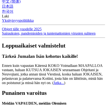
中文 (简体)
日本語
한국어
Laki
Yksityisyyspolitiikka
Ohjeet tälle vuodelle 2025
Sairauksien, pandemioiden ja tuntemattomien virusten suhteen
Loppuaikaiset valmistelut
Tärkeä Jumalan Isän kehotus kaikille!
Ennen kuin vapautan Kätensä KOKO Voimallaan MAAPALLOA
vastaan, haluan KUTSUA JOKAISEN seuraamaan Ohjeitani ja
Neuvojiani, jotka annan tässä Viestissä, koska haluan JOKAISEN,
pelastuvan ja palatsevansa Kotiini, josta hän on lähtöisin, mistä hän
on poistunut ja missä hän nyt on.
(
Jatka...
)
Punainen varoitus
Meidän VAPAUDEN, meidän Olemisen