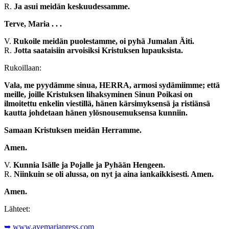
R.
Ja asui meidän keskuudessamme.
Terve, Maria . . .
V.
Rukoile meidän puolestamme, oi pyhä Jumalan Äiti.
R.
Jotta saataisiin arvoisiksi Kristuksen lupauksista.
Rukoillaan:
Vala, me pyydämme sinua, HERRA, armosi sydämiimme; että
meille, joille Kristuksen lihaksyminen Sinun Poikasi on
ilmoitettu enkelin viestillä, hänen kärsimyksensä ja ristiänsä
kautta johdetaan hänen ylösnousemuksensa kunniin.
Samaan Kristuksen meidän Herramme.
Amen.
V.
Kunnia Isälle ja Pojalle ja Pyhään Hengeen.
R.
Niinkuin se oli alussa, on nyt ja aina iankaikkisesti. Amen.
Amen.
Lähteet:
➥ www.avemariapress.com