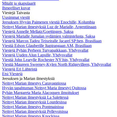
Mitalit ja skapulaarit
Ihmeelliset kuvat
Viestejä Taivasta
Uusimmat viestit
Jeesuksen Hyvän Paimenen viestiä Enochille, Kolumbia
Neitsyt Marian ilmestyksiä Luz de Marialle, Argentiinaan
Viestejä Annelle Mellatz/Goettingen, Saksa
Viestejä Marialle Jumalan sydämien valmistelusta, Saksa
Viestejä Marcos Tadeu Teixeiralle Jacareí SP:hen, Brasiliaan
Viestiä Edson Glauberille Itapirangaan AM, Brasiliaan
Viestejä Pyhän Perheen Turvapaikkaan, Yhdysvallat
Viestejä Uuden Alun Lapsille, Yhdysvallat
Viestiä John Learylle Rochester NY:hin, Yhdysvallat
Viestiä Maureen Sweeney-Kylen North Ridgevilleen, Yhdysvallat
Viestejä Eri Lähteistä
Etsi Viestejä
Jeesuksen ja Marian ilmestyksiä
Neitsyt Marian ilmestys Caravaggiossa
Hyvän tapahtuman Neitsyt Maria ilmestyi Quitossa
Pyhän Margareta Maria Alacoquen ilmoitukset
Neitsyt Marian ilmestyksiä La Salettessä
Neitsyt Marian ilmestyksiä Lourdesissa
Neitsyt Marian ilmestys Pontmainissa
Neitsyt Marian ilmestyksiä Pellevoisissa
Neitsyt Marian ilmestys Knockissa