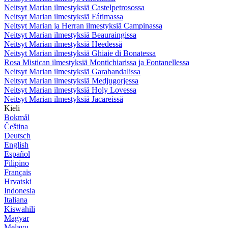
Neitsyt Marian ilmestyksiä Castelpetrosossa
Neitsyt Marian ilmestyksiä Fátimassa
Neitsyt Marian ja Herran ilmestyksiä Campinassa
Neitsyt Marian ilmestyksiä Beauraingissa
Neitsyt Marian ilmestyksiä Heedessä
Neitsyt Marian ilmestyksiä Ghiaie di Bonatessa
Rosa Mistican ilmestyksiä Montichiarissa ja Fontanellessa
Neitsyt Marian ilmestyksiä Garabandalissa
Neitsyt Marian ilmestyksiä Medjugorjessa
Neitsyt Marian ilmestyksiä Holy Lovessa
Neitsyt Marian ilmestyksiä Jacareissä
Kieli
Bokmål
Čeština
Deutsch
English
Español
Filipino
Français
Hrvatski
Indonesia
Italiana
Kiswahili
Magyar
Melayu