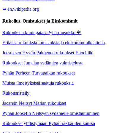
➥ en.wikipedia.org
Rukoilut, Omistukset ja Ekskorsismit
Rukouksen kuningatar: Pyhä ruusukko
🌹
Erilaisia rukouksia, omistuksia ja ekskommunikaatioita
Jeesuksen Hyvän Paimenen rukoukset Enochille
Rukoukset Jumalan sydämien valmistelusta
Pyhän Perheen Turvapaikan rukoukset
Muista ilmestyksistä saatuja rukouksia
Rukousristeily
Jacarein Neitsyt Marian rukoukset
Pyhän Joosefin Neitsyen sydämelle omistautuminen
Rukoukset yhdistymään Pyhän rakkauden kanssa