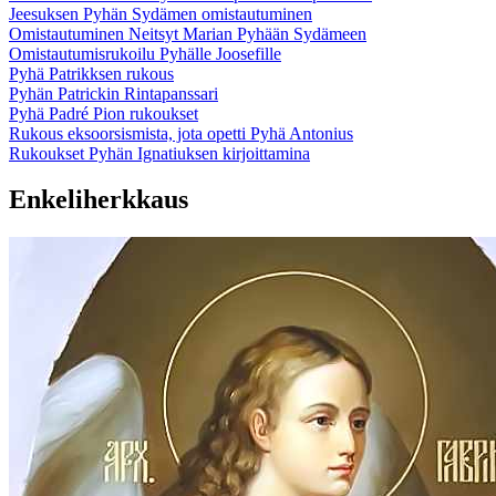
Jeesuksen Pyhän Sydämen omistautuminen
Omistautuminen Neitsyt Marian Pyhään Sydämeen
Omistautumisrukoilu Pyhälle Joosefille
Pyhä Patrikksen rukous
Pyhän Patrickin Rintapanssari
Pyhä Padré Pion rukoukset
Rukous eksoorsismista, jota opetti Pyhä Antonius
Rukoukset Pyhän Ignatiuksen kirjoittamina
Enkeliherkkaus