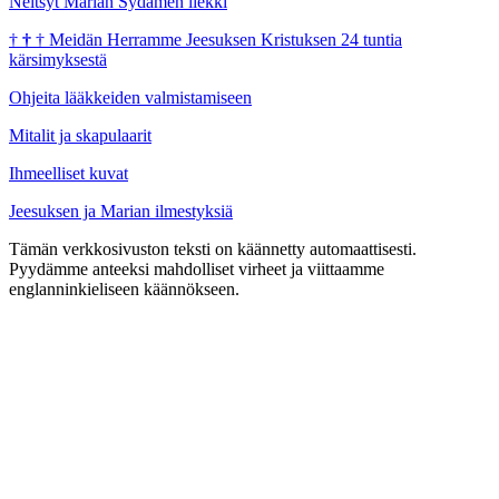
Neitsyt Marian Sydämen liekki
†
†
†
Meidän Herramme Jeesuksen Kristuksen 24 tuntia
kärsimyksestä
Ohjeita lääkkeiden valmistamiseen
Mitalit ja skapulaarit
Ihmeelliset kuvat
Jeesuksen ja Marian ilmestyksiä
Tämän verkkosivuston teksti on käännetty automaattisesti.
Pyydämme anteeksi mahdolliset virheet ja viittaamme
englanninkieliseen käännökseen.