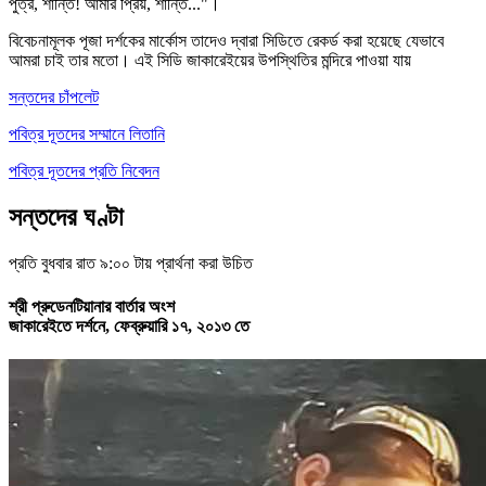
পুত্র, শান্তি! আমার প্রিয়, শান্তি..."।
বিবেচনামূলক পূজা
দর্শকের মার্কোস তাদেও দ্বারা সিডিতে রেকর্ড করা হয়েছে যেভাবে
আমরা চাই তার মতো। এই সিডি জাকারেইয়ের উপস্থিতির মন্দিরে পাওয়া যায়
সন্তদের চাঁপলেট
পবিত্র দূতদের সম্মানে লিতানি
পবিত্র দূতদের প্রতি নিবেদন
সন্তদের ঘণ্টা
প্রতি বুধবার রাত ৯:০০ টায় প্রার্থনা করা উচিত
শ্রী প্রুডেনটিয়ানার বার্তার অংশ
জাকারেইতে দর্শনে, ফেব্রুয়ারি ১৭, ২০১৩ তে