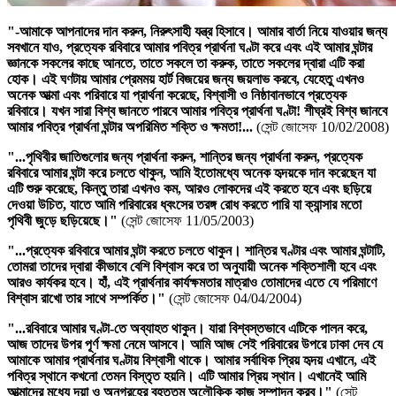
"-আমাকে আপনাদের দান করুন, নিরুৎসাহী যন্ত্র হিসাবে। আমার বার্তা নিয়ে যাওয়ার জন্য
সবখানে যাও, প্রত্যেক রবিবারে
আমার পবিত্র প্রার্থনা ঘণ্টা
করে এবং এই আমার ঘন্টার
জ্ঞানকে সকলের কাছে আনতে, তাতে সকলে তা করুক, তাতে সকলের দ্বারা এটি করা
হোক। এই ঘণটায় আমার
প্রেমময় হার্ট
বিজয়ের জন্য জয়লাভ করবে, যেহেতু এখনও
অনেক আত্মা এবং পরিবারে যা প্রার্থনা করেছে, বিশ্বাসী ও নিষ্ঠাবানভাবে প্রত্যেক
রবিবারে। যখন সারা বিশ্ব জানতে পারবে
আমার পবিত্র প্রার্থনা ঘণ্টা
! শীঘ্রই বিশ্ব জানবে
আমার পবিত্র প্রার্থনা ঘন্টার
অপরিমিত শক্তি ও ক্ষমতা!...
(সেন্ট জোসেফ 10/02/2008)
"...পৃথিবীর জাতিগুলোর জন্য প্রার্থনা করুন, শান্তির জন্য প্রার্থনা করুন, প্রত্যেক
রবিবারে
আমার ঘন্টা
করে চলতে থাকুন, আমি ইতোমধ্যে অনেক হৃদয়কে দান করেছেন যা
এটি শুরু করেছে, কিন্তু তারা এখনও কম, আরও লোকদের এই করতে হবে এবং ছড়িয়ে
দেওয়া উচিত, যাতে আমি পরিবারের ধ্বংসের তরঙ্গ রোধ করতে পারি যা ক্যান্সার মতো
পৃথিবী জুড়ে ছড়িয়েছে।"
(সেন্ট জোসেফ 11/05/2003)
"...প্রত্যেক রবিবারে আমার ঘন্টা করতে চলতে থাকুন।
শান্তির ঘণ্টার
এবং
আমার ঘন্টাটি
,
তোমরা তাদের দ্বারা কীভাবে বেশি বিশ্বাস করে তা অনুযায়ী অনেক শক্তিশালী হবে এবং
আরও কার্যকর হবে। হাঁ, এই প্রার্থনার কার্যক্ষমতার মাত্রাও তোমাদের এতে যে পরিমাণে
বিশ্বাস রাখো তার সাথে সম্পর্কিত।"
(সেন্ট জোসেফ 04/04/2004)
"...রবিবারে
আমার ঘণ্টা
-তে অব্যাহত থাকুন। যারা বিশ্বস্তভাবে এটিকে পালন করে,
আজ তাদের উপর পূর্ণ ক্ষমা নেমে আসবে। আমি আজ সেই পরিবারের উপরে ঢাকা দেব যে
আমাকে
আমার প্রার্থনার ঘণ্টায়
বিশ্বাসী থাকে। আমার সর্বাধিক প্রিয় হৃদয় এখানে, এই
পবিত্র স্থানে কখনো তেমন বিস্তৃত হয়নি। এটি আমার প্রিয় স্থান। এখানেই আমি
আত্মাদের মধ্যে দয়া ও অনুগ্রহের বৃহত্তম অলৌকিক কাজ সম্পাদন করব।"
(সেন্ট