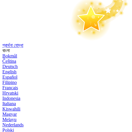
প্রার্থনা যোদ্ধা
বাংলা
Bokmål
Čeština
Deutsch
English
Español
Filipino
Français
Hrvatski
Indonesia
Italiana
Kiswahili
Magyar
Melayu
Nederlands
Polski