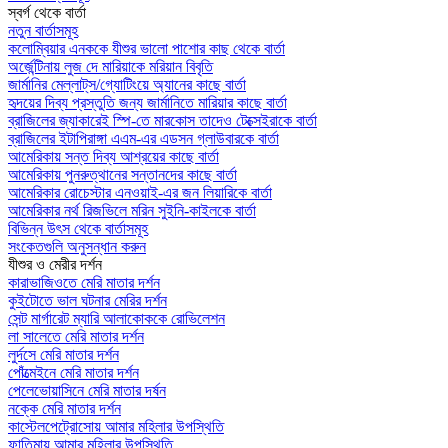
স্বর্গ থেকে বার্তা
নতুন বার্তাসমূহ
কলোম্বিয়ার এনককে যীশুর ভালো পাশোর কাছ থেকে বার্তা
অর্জেন্টিনায় লুজ দে মারিয়াকে মরিয়ান বিবৃতি
জার্মানির মেল্লাট্‌স/গ্যোটিংয়ে অ্যানের কাছে বার্তা
হৃদয়ের দিব্য প্রস্তুতি জন্য জার্মানিতে মারিয়ার কাছে বার্তা
ব্রাজিলের জ্যাকারেই স্পি-তে মারকোস তাদেও টেক্সেইরাকে বার্তা
ব্রাজিলের ইটাপিরাঙ্গা এএম-এর এডসন গ্লাউবারকে বার্তা
আমেরিকায় সন্ত দিব্য আশ্রয়ের কাছে বার্তা
আমেরিকায় পুনরুত্থানের সন্তানদের কাছে বার্তা
আমেরিকার রোচেস্টার এনওয়াই-এর জন লিয়ারিকে বার্তা
আমেরিকার নর্থ রিজভিলে মরিন সুইনি-কাইলকে বার্তা
বিভিন্ন উৎস থেকে বার্তাসমূহ
সংকেতগুলি অনুসন্ধান করুন
যীশুর ও মেরীর দর্শন
কারাভাজিওতে মেরি মাতার দর্শন
কুইটোতে ভাল ঘটনার মেরির দর্শন
সেন্ট মার্গারেট ম্যারি আলাকোককে রোভিলেশন
লা সালেতে মেরি মাতার দর্শন
লুর্দসে মেরি মাতার দর্শন
পোঁত্মেইনে মেরি মাতার দর্শন
পেলেভোয়াসিনে মেরি মাতার দর্ষন
নক্কে মেরি মাতার দর্শন
কাস্টেলপেট্রোসোয় আমার মহিলার উপস্থিতি
ফাতিমায় আমার মহিলার উপস্থিতি