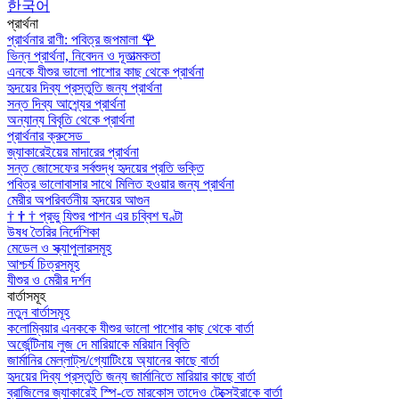
한국어
প্রার্থনা
প্রার্থনার রাণী: পবিত্র জপমালা
🌹
ভিন্ন প্রার্থনা, নিবেদন ও দূতাত্মকতা
এনকে যীশুর ভালো পাশোর কাছ থেকে প্রার্থনা
হৃদয়ের দিব্য প্রস্তুতি জন্য প্রার্থনা
সন্ত দিব্য আশ্র্যের প্রার্থনা
অন্যান্য বিবৃতি থেকে প্রার্থনা
প্রার্থনার ক্রুসেড
জ্যাকারেইয়ের মাদারের প্রার্থনা
সন্ত জোসেফের সর্বশুদ্ধ হৃদয়ের প্রতি ভক্তি
পবিত্র ভালোবাসার সাথে মিলিত হওয়ার জন্য প্রার্থনা
মেরীর অপরিবর্তনীয় হৃদয়ের আগুন
†
†
†
প্রভু যিশুর পাশন এর চব্বিশ ঘণ্টা
উষধ তৈরির নির্দেশিকা
মেডেল ও স্ক্যাপুলারসমূহ
আশ্চর্য চিত্রসমূহ
যীশুর ও মেরীর দর্শন
বার্তাসমূহ
নতুন বার্তাসমূহ
কলোম্বিয়ার এনককে যীশুর ভালো পাশোর কাছ থেকে বার্তা
অর্জেন্টিনায় লুজ দে মারিয়াকে মরিয়ান বিবৃতি
জার্মানির মেল্লাট্‌স/গ্যোটিংয়ে অ্যানের কাছে বার্তা
হৃদয়ের দিব্য প্রস্তুতি জন্য জার্মানিতে মারিয়ার কাছে বার্তা
ব্রাজিলের জ্যাকারেই স্পি-তে মারকোস তাদেও টেক্সেইরাকে বার্তা