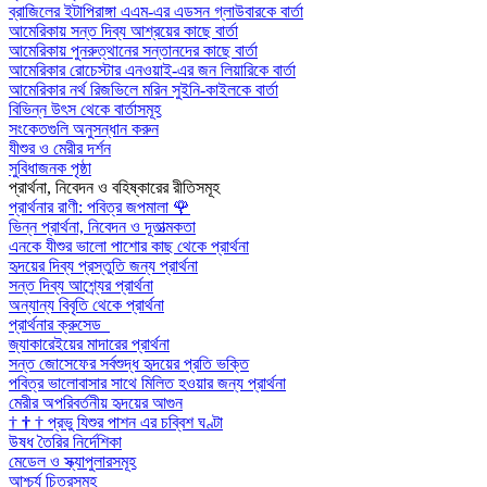
ব্রাজিলের ইটাপিরাঙ্গা এএম-এর এডসন গ্লাউবারকে বার্তা
আমেরিকায় সন্ত দিব্য আশ্রয়ের কাছে বার্তা
আমেরিকায় পুনরুত্থানের সন্তানদের কাছে বার্তা
আমেরিকার রোচেস্টার এনওয়াই-এর জন লিয়ারিকে বার্তা
আমেরিকার নর্থ রিজভিলে মরিন সুইনি-কাইলকে বার্তা
বিভিন্ন উৎস থেকে বার্তাসমূহ
সংকেতগুলি অনুসন্ধান করুন
যীশুর ও মেরীর দর্শন
সুবিধাজনক পৃষ্ঠা
প্রার্থনা, নিবেদন ও বহিষ্কারের রীতিসমূহ
প্রার্থনার রাণী: পবিত্র জপমালা
🌹
ভিন্ন প্রার্থনা, নিবেদন ও দূতাত্মকতা
এনকে যীশুর ভালো পাশোর কাছ থেকে প্রার্থনা
হৃদয়ের দিব্য প্রস্তুতি জন্য প্রার্থনা
সন্ত দিব্য আশ্র্যের প্রার্থনা
অন্যান্য বিবৃতি থেকে প্রার্থনা
প্রার্থনার ক্রুসেড
জ্যাকারেইয়ের মাদারের প্রার্থনা
সন্ত জোসেফের সর্বশুদ্ধ হৃদয়ের প্রতি ভক্তি
পবিত্র ভালোবাসার সাথে মিলিত হওয়ার জন্য প্রার্থনা
মেরীর অপরিবর্তনীয় হৃদয়ের আগুন
†
†
†
প্রভু যিশুর পাশন এর চব্বিশ ঘণ্টা
উষধ তৈরির নির্দেশিকা
মেডেল ও স্ক্যাপুলারসমূহ
আশ্চর্য চিত্রসমূহ