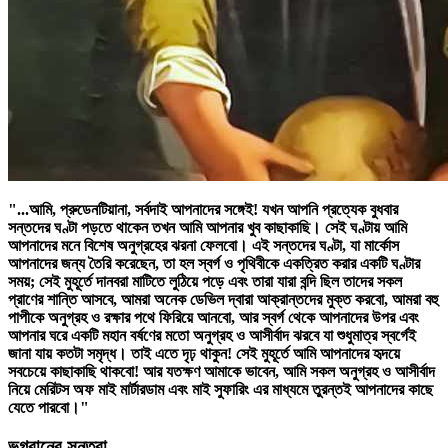
"...আমি, প্রুডেনটিয়ানা, সর্বদাই আপনাদের সঙ্গেই! যখন আপনি প্রত্যেক বুধবার
সন্তদের ঘণ্টা
পড়তে থাকেন তখন আমি আপনার খুব কাছাকাছি। সেই ঘণ্টায় আমি
আপনাদের মনে বিশেষ অনুগ্রহের ঝরনা ফেলবো। এই
সন্তদের ঘণ্টা
, যা মার্কোস
আপনাদের জন্য তৈরি করেছেন, তা হল স্বর্গ ও পৃথিবীকে একত্রিত করার একটি ঘণ্টার
সময়; সেই মুহূর্তে দানবরা মাটিতে লুঠিয়ে পড়ে এবং তারা যারা বন্দি ছিল তাদের সকল
প্রাণের শান্তি আসবে, আমরা অনেক ডেভিল দ্বারা আক্রান্তদের মুক্ত করবো, আমরা বহু
পাপীকে অনুগ্রহ ও রক্ষার পথে ফিরিয়ে আনবো, আর স্বর্গ থেকে আপনাদের উপর এবং
আপনার ঘরে একটি মহান বর্ষণের মতো অনুগ্রহ ও আসীর্বাদ ঝরবে যা শুধুমাত্র স্বর্গেই
জানা যায় কতটা সমৃদ্ধ। তাই এতে দৃঢ় থাকুন! সেই মুহূর্তে আমি আপনাদের হৃদয়ে
সবচেয়ে কাছাকাছি থাকবো! আর যতক্ষণ আমাকে ভাবেন, আমি সকল অনুগ্রহ ও আসীর্বাদ
নিয়ে মেরিটস অফ মাই মার্টারডাম এবং মাই সুফারিং এর মাধ্যমে তুরন্তই আপনাদের কাছে
যেতে পারবো।"
ভগবানের সন্তরা