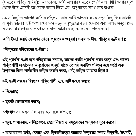
(সবচেয়ে পবিত্র মারিয়া): "- মার্কোস, আমি আপনার সবচেয়ে প্রেমিক মা, যিনি আবার স্বর্গ
থেকে নীচে এসেছি আপনাকে বরকত দিতে এবং অনুগ্রহের সাথে ভরে রাখতে...
যেমন কিছুদিন আগেই আমি বলেছিলাম, আজ আমি আপনার কাছে নতুন কিছু নিয়ে আসছি,
যা খুবই ভালো! এটি আপনাদের মনে নতুন অনুগ্রহের ঝরনা ফেলবে এবং আমার সন্তানদের
মনেরও যারা প্রেম ও তৎপরতার সাথে আমার ইচ্ছা ও আদেশ পালন করে।
আমি ইচ্ছা করছি যে এখন থেকে প্রত্যেক শুক্রবার সন্ধ্যা ৯ টায়,
শান্তির ঘণ্টার
পর:
"ঈশ্বরের পবিত্রদের ঘণ্টার"
!
এই প্রার্থনা ঘণ্টা হবে পবিত্রদের সম্মানে, তাদের প্রতি প্রার্থনা করার জন্য এবং তাদের
শক্তিশালী সাহায্যের অনুরোধের জন্য! যাতে তোমরা সবাইও পবিত্র হয়ে ওঠো এবং
ঈশ্বরের দিকে সার্বজনীন ভক্তি অর্জন করো, সেই ভক্তি যা তারা ছিল!!!
এই ঘণ্টা নরকের বিরুদ্ধে শক্তিশালী হবে, এটি দমনে করবে:
• বিদ্রোহ;
• ত্রুটি মোকাবেলা করবে;
<��ব>• অলস এবং নরম আত্মারকে কাঁপাবে;
• ভুল, পাগানবাদ, নাস্তিকতা, হেদোনিজম ও বস্তুবাদের অন্ধকার দূরে করবে।
• আর অনেক দুর্বল, কোমল এবং দ্বিধাবিভক্ত আত্মাকে ঈশ্বরের সেবায় বিশ্বাসী, উৎসাহী,