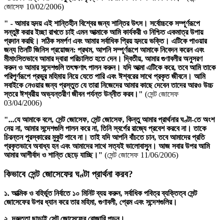
জোসেফ 10/02/2006)
" - আমার হৃদয় এই শান্তিহীন বিশ্বের জন্য শান্তির উৎস। সর্বোচ্চকে সম্পূর্ণরূপে
সন্তুষ্ট করার ইচ্ছা রাখতে চাই এমন আত্মাকে আমি কার্যকরী ও নিশ্চিত একমাত্র উপায়
প্রদান করছি। সঠিক সমর্পণ এবং আমার সর্বাধিক প্রিয় হৃদয়ে ভক্তি। এটিকে পাওয়ার
জন্য তিনটি জিনিস প্রয়োজন: প্রথম, আপনি সম্পূর্ণরূপে আমাকে নিবেদন করেন এবং
মীমাংসিতভাবে আমার দ্বারা পরিচালিত হতে দেন। দ্বিতীয়, আমার গুণাবলীর অনুসরণ
করুন ও আমার সন্দেশগুলি তৎক্ষণাৎ পালন করুন। যদি আত্মা এটিকে করে, তবে আমি তাকে
পরিপূর্ণরূপে প্রভুর মহিমায় নিয়ে যেতে পারি এবং ঈশ্বরের সাথে প্রকৃত জীবনে। আমি
সবাইকে নেওয়ার জন্য প্রস্তুত যে তারা নিজেদের আমার কাছে দেবেন তাদের আরও উচ্চ
স্তরে ঈশ্বরীয় অভ্যন্তরীণ জীবন পর্যন্ত উন্নীত করব।"
(সেন্ট জোসেফ
03/04/2006)
"...যে আমাকে বলে, সেন্ট জোসেফ, সেন্ট জোসেফ, কিন্তু
আমার প্রার্থনার ঘণ্টা
-তে অংশ
নেয় না, আমার সন্দেশগুলি পালন করে না, তিনি স্বর্গের রাজ্যে প্রবেশ করবে না। তাকে
চিরন্তন পুরস্কারের মুকুট পাবে না। তাই যদি আপনি বাঁচতে চান, তবে আমাদের প্রতি
প্রকৃতভাবে অবাধ্য হন এবং আমাদের সাথে সত্যই ভালোবাসুন। আজ সবার উপর আমি
আমার আশীর্বাদ ও শান্তি ছেড়ে যাচ্ছি।"
(সেন্ট জোসেফ 11/06/2006)
কিভাবে সেন্ট জোসেফের ঘণ্টা প্রার্থনা করব?
১. আত্মিক ও বহির্ভূত নির্বাতে ১০ মিনিট ব্যয় করুন, সর্বাধিক পবিত্র ব্যক্তিত্ব সেন্ট
জোসেফের উপর ধ্যান করে তার মহিমা, গুণাবলী, প্রেম এবং সন্দেশগুলির।
২. দ্রুততা ছাড়াই সেন্ট জোসেফের রোজারি পড়ুন।