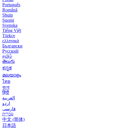
Português
Română
Shqip
Suomi
Svenska
Tiếng Việt
Türkçe
ελληνικά
Български
Русский
தமிழ்
తెలుగు
ಕನ್ನಡ
മലയാളം
ไทย
বাংলা
हिंदी
العربية
اردو
فارسی
עִברִית
中文 (简体)
日本語