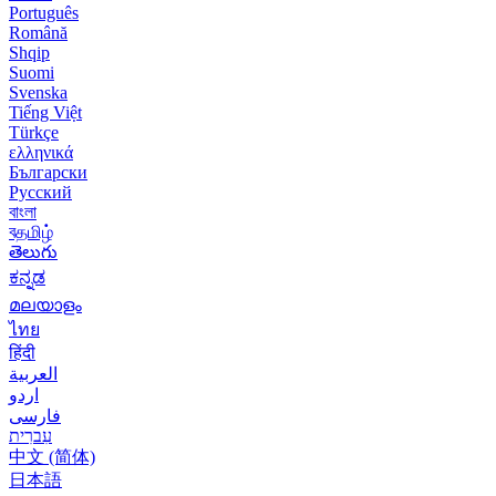
Português
Română
Shqip
Suomi
Svenska
Tiếng Việt
Türkçe
ελληνικά
Български
Русский
বাংলা
বதமிழ்
తెలుగు
ಕನ್ನಡ
മലയാളം
ไทย
हिंदी
العربية
اردو
فارسی
עִברִית
中文 (简体)
日本語