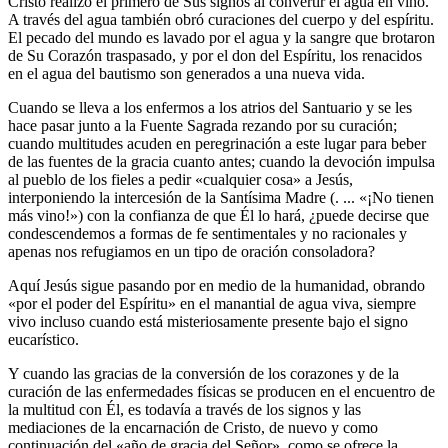
Cristo realizó el primero de Sus signos al convertir el agua en vino.
A través del agua también obró curaciones del cuerpo y del espíritu.
El pecado del mundo es lavado por el agua y la sangre que brotaron
de Su Corazón traspasado, y por el don del Espíritu, los renacidos
en el agua del bautismo son generados a una nueva vida.
Cuando se lleva a los enfermos a los atrios del Santuario y se les
hace pasar junto a la Fuente Sagrada rezando por su curación;
cuando multitudes acuden en peregrinación a este lugar para beber
de las fuentes de la gracia cuanto antes; cuando la devoción impulsa
al pueblo de los fieles a pedir «cualquier cosa» a Jesús,
interponiendo la intercesión de la Santísima Madre (. ... «¡No tienen
más vino!») con la confianza de que Él lo hará, ¿puede decirse que
condescendemos a formas de fe sentimentales y no racionales y
apenas nos refugiamos en un tipo de oración consoladora?
Aquí Jesús sigue pasando por en medio de la humanidad, obrando
«por el poder del Espíritu» en el manantial de agua viva, siempre
vivo incluso cuando está misteriosamente presente bajo el signo
eucarístico.
Y cuando las gracias de la conversión de los corazones y de la
curación de las enfermedades físicas se producen en el encuentro de
la multitud con Él, es todavía a través de los signos y las
mediaciones de la encarnación de Cristo, de nuevo y como
continuación del «año de gracia del Señor», como se ofrece la