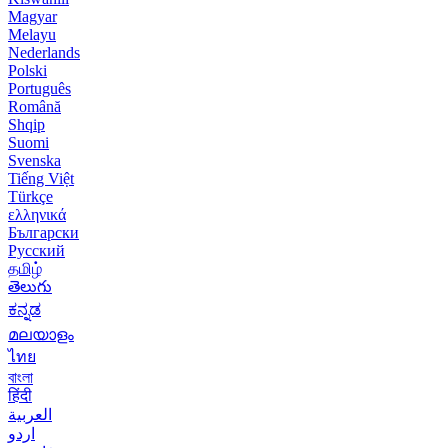
Magyar
Melayu
Nederlands
Polski
Português
Română
Shqip
Suomi
Svenska
Tiếng Việt
Türkçe
ελληνικά
Български
Русский
தமிழ்
తెలుగు
ಕನ್ನಡ
മലയാളം
ไทย
বাংলা
हिंदी
العربية
اردو