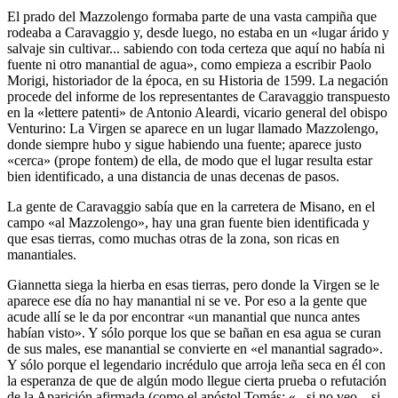
El prado del Mazzolengo formaba parte de una vasta campiña que
rodeaba a Caravaggio y, desde luego, no estaba en un «lugar árido y
salvaje sin cultivar... sabiendo con toda certeza que aquí no había ni
fuente ni otro manantial de agua», como empieza a escribir Paolo
Morigi, historiador de la época, en su Historia de 1599. La negación
procede del informe de los representantes de Caravaggio transpuesto
en la «lettere patenti» de Antonio Aleardi, vicario general del obispo
Venturino: La Virgen se aparece en un lugar llamado Mazzolengo,
donde siempre hubo y sigue habiendo una fuente; aparece justo
«cerca» (prope fontem) de ella, de modo que el lugar resulta estar
bien identificado, a una distancia de unas decenas de pasos.
La gente de Caravaggio sabía que en la carretera de Misano, en el
campo «al Mazzolengo», hay una gran fuente bien identificada y
que esas tierras, como muchas otras de la zona, son ricas en
manantiales.
Giannetta siega la hierba en esas tierras, pero donde la Virgen se le
aparece ese día no hay manantial ni se ve. Por eso a la gente que
acude allí se le da por encontrar «un manantial que nunca antes
habían visto». Y sólo porque los que se bañan en esa agua se curan
de sus males, ese manantial se convierte en «el manantial sagrado».
Y sólo porque el legendario incrédulo que arroja leña seca en él con
la esperanza de que de algún modo llegue cierta prueba o refutación
de la Aparición afirmada (como el apóstol Tomás: «...si no veo... si