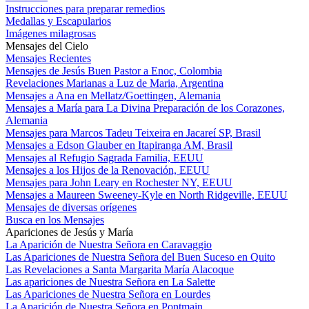
Instrucciones para preparar remedios
Medallas y Escapularios
Imágenes milagrosas
Mensajes del Cielo
Mensajes Recientes
Mensajes de Jesús Buen Pastor a Enoc, Colombia
Revelaciones Marianas a Luz de Maria, Argentina
Mensajes a Ana en Mellatz/Goettingen, Alemania
Mensajes a María para La Divina Preparación de los Corazones,
Alemania
Mensajes para Marcos Tadeu Teixeira en Jacareí SP, Brasil
Mensajes a Edson Glauber en Itapiranga AM, Brasil
Mensajes al Refugio Sagrada Familia, EEUU
Mensajes a los Hijos de la Renovación, EEUU
Mensajes para John Leary en Rochester NY, EEUU
Mensajes a Maureen Sweeney-Kyle en North Ridgeville, EEUU
Mensajes de diversas orígenes
Busca en los Mensajes
Apariciones de Jesús y María
La Aparición de Nuestra Señora en Caravaggio
Las Apariciones de Nuestra Señora del Buen Suceso en Quito
Las Revelaciones a Santa Margarita María Alacoque
Las apariciones de Nuestra Señora en La Salette
Las Apariciones de Nuestra Señora en Lourdes
La Aparición de Nuestra Señora en Pontmain