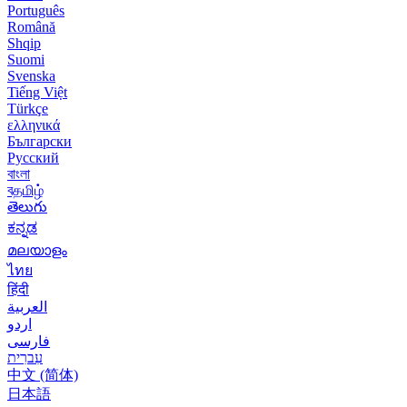
Português
Română
Shqip
Suomi
Svenska
Tiếng Việt
Türkçe
ελληνικά
Български
Русский
বাংলা
বதமிழ்
తెలుగు
ಕನ್ನಡ
മലയാളം
ไทย
हिंदी
العربية
اردو
فارسی
עִברִית
中文 (简体)
日本語