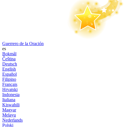
Guerrero de la Oración
es
Bokmål
Čeština
Deutsch
English
Español
Filipino
Français
Hrvatski
Indonesia
Italiana
Kiswahili
Magyar
Melayu
Nederlands
Polski