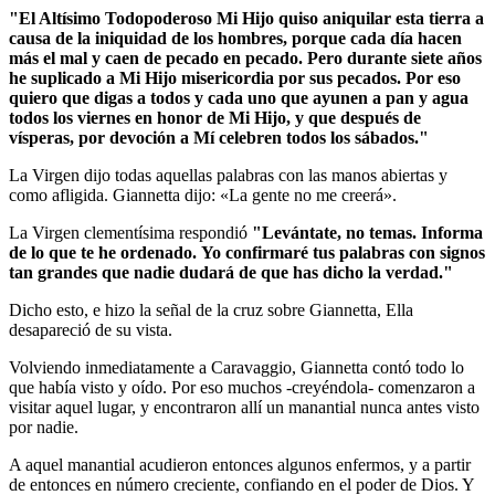
"El Altísimo Todopoderoso Mi Hijo quiso aniquilar esta tierra a
causa de la iniquidad de los hombres, porque cada día hacen
más el mal y caen de pecado en pecado.
Pero durante siete años
he suplicado a Mi Hijo misericordia por sus pecados.
Por eso
quiero que digas a todos y cada uno que ayunen a pan y agua
todos los viernes en honor de Mi Hijo, y que después de
vísperas, por devoción a Mí celebren todos los sábados."
La Virgen dijo todas aquellas palabras con las manos abiertas y
como afligida. Giannetta dijo: «La gente no me creerá».
La Virgen clementísima respondió
"Levántate, no temas.
Informa
de lo que te he ordenado.
Yo confirmaré tus palabras con signos
tan grandes que nadie dudará de que has dicho la verdad."
Dicho esto, e hizo la señal de la cruz sobre Giannetta, Ella
desapareció de su vista.
Volviendo inmediatamente a Caravaggio, Giannetta contó todo lo
que había visto y oído. Por eso muchos -creyéndola- comenzaron a
visitar aquel lugar, y encontraron allí un manantial nunca antes visto
por nadie.
A aquel manantial acudieron entonces algunos enfermos, y a partir
de entonces en número creciente, confiando en el poder de Dios. Y