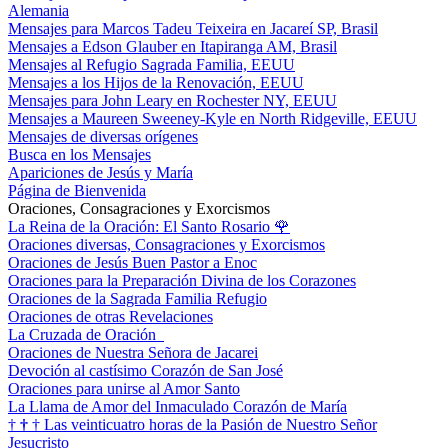
Alemania
Mensajes para Marcos Tadeu Teixeira en Jacareí SP, Brasil
Mensajes a Edson Glauber en Itapiranga AM, Brasil
Mensajes al Refugio Sagrada Familia, EEUU
Mensajes a los Hijos de la Renovación, EEUU
Mensajes para John Leary en Rochester NY, EEUU
Mensajes a Maureen Sweeney-Kyle en North Ridgeville, EEUU
Mensajes de diversas orígenes
Busca en los Mensajes
Apariciones de Jesús y María
Página de Bienvenida
Oraciones, Consagraciones y Exorcismos
La Reina de la Oración: El Santo Rosario
🌹
Oraciones diversas, Consagraciones y Exorcismos
Oraciones de Jesús Buen Pastor a Enoc
Oraciones para la Preparación Divina de los Corazones
Oraciones de la Sagrada Familia Refugio
Oraciones de otras Revelaciones
La Cruzada de Oración
Oraciones de Nuestra Señora de Jacarei
Devoción al castísimo Corazón de San José
Oraciones para unirse al Amor Santo
La Llama de Amor del Inmaculado Corazón de María
†
†
†
Las veinticuatro horas de la Pasión de Nuestro Señor
Jesucristo