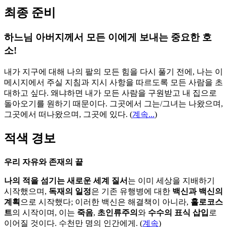
최종 준비
하느님 아버지께서 모든 이에게 보내는 중요한 호
소!
내가 지구에 대해 나의 팔의 모든 힘을 다시 풀기 전에, 나는 이
메시지에서 주실 지침과 지시 사항을 따르도록 모든 사람을 초
대하고 싶다. 왜냐하면 내가 모든 사람을 구원받고 내 집으로
돌아오기를 원하기 때문이다. 그곳에서 그는/그녀는 나왔으며,
그곳에서 떠나왔으며, 그곳에 있다.
(
계속...
)
적색 경보
우리 자유와 존재의 끝
나의 적을 섬기는 새로운 세계 질서
는 이미 세상을 지배하기
시작했으며,
독재의 일정
은 기존 유행병에 대한
백신과 백신의
계획
으로 시작했다; 이러한 백신은 해결책이 아니라,
홀로코스
트
의 시작이며, 이는
죽음
,
초인류주의
와
수수의 표식 삽입
로
이어질 것이다. 수천만 명의 인간에게. (
계속
)