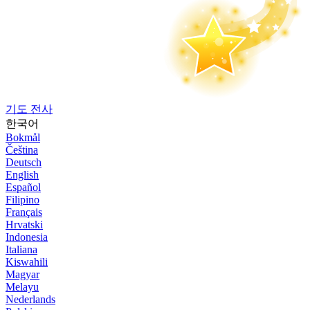
기도 전사
한국어
Bokmål
Čeština
Deutsch
English
Español
Filipino
Français
Hrvatski
Indonesia
Italiana
Kiswahili
Magyar
Melayu
Nederlands