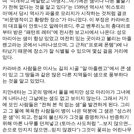
며 "미개하고 메말랐고 야생지...여기에는 샘이나 다른 물줄기
가 전혀 없다는 것을 알고 있다"는 1599년 역사서 '히스토리
아'에서 당시 역사가 파올로 모리지가 시작하는 것처럼 결코
"비문명적이고 황량한 장소"가 아니었다. 이 부정은 카라바조
의 대표들이 안토니오 알레아르디, 주교 벤투리노의 총대리로
부터 받은 "패턴트 레터"에 전사한 보고서에서 나온다: 성모
마리아는 샘이 항상 있었고 여전히 있는 곳이라고 불리는 마졸
렌고라는 곳에서 나타나셨으며, 그 근처("프로페 폰템")에 나
타났기 때문에 장소가 잘 식별될 수 있으며 몇십 걸음 거리에
있다.
카라바조 사람들은 미사노 길의 시골 "알 마졸렌고"에서 큰 샘
이 있고 그 땅들과 같은 많은 다른 지역들이 샘으로 풍부하다
는 것을 알고 있었다.
지안네타는 그곳의 땅에서 풀을 베지만 성모 마리아가 그녀에
게 나타나신 그날에는 샘도 없고 보이지 않는다. 그래서 거기
에 모인 사람들은 "전혀 본 적 없는 샘"을 발견하게 된다. 그리
고 그 물에 목욕한 사람들이 병이 나은 덕분에 그 샘은 "성스러
운 샘"이 되고, 전설의 불신자가 그것을 증명하거나 반증하기
위해 마른 나무를 던져넣고 (토마스 사도처럼 "...보지 않으면...
손으로 만지지 않으면...믿지 않겠다") 그것이 꽃피는 어린나무