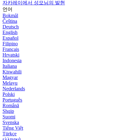
자카레이에서 성모님의 발현
언어
Bokmål
Čeština
Deutsch
English
Español
Filipino
Français
Hrvatski
Indonesia
Italiana
Kiswahili
Magyar
Melayu
Nederlands
Polski
Português
Română
Shqip
Suomi
Svenska
Tiếng Việt
Türkçe
ελληνικά