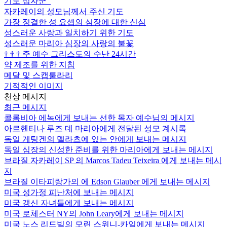
기도 십자군
자카레이의 성모님께서 주신 기도
가장 정결한 성 요셉의 심장에 대한 신심
성스러운 사랑과 일치하기 위한 기도
성스러운 마리아 심장의 사랑의 불꽃
†
†
†
주 예수 그리스도의 수난 24시간
약 제조를 위한 지침
메달 및 스캡룰라리
기적적인 이미지
천상 메시지
최근 메시지
콜롬비아 에녹에게 보내는 선한 목자 예수님의 메시지
아르헨티나 루즈 데 마리아에게 전달된 성모 계시록
독일 게팅겐의 멜라츠에 있는 안에게 보내는 메시지
독일 심장의 신성한 준비를 위한 마리아에게 보내는 메시지
브라질 자카레이 SP 의 Marcos Tadeu Teixeira 에게 보내는 메시
지
브라질 이타피랑가의 에 Edson Glauber 에게 보내는 메시지
미국 성가정 피난처에 보내는 메시지
미국 갱신 자녀들에게 보내는 메시지
미국 로체스터 NY의 John Leary에게 보내는 메시지
미국 노스 리드빌의 모린 스위니-카일에게 보내는 메시지