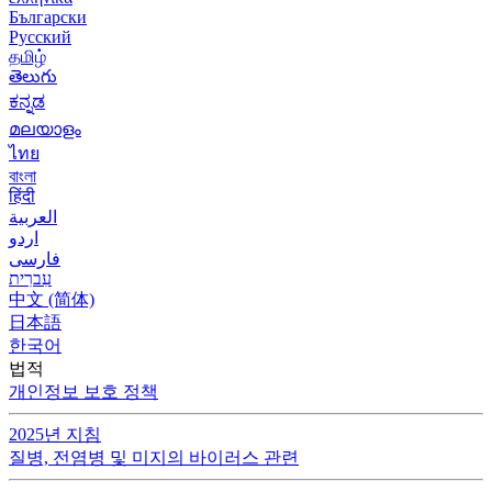
Български
Русский
தமிழ்
తెలుగు
ಕನ್ನಡ
മലയാളം
ไทย
বাংলা
हिंदी
العربية
اردو
فارسی
עִברִית
中文 (简体)
日本語
한국어
법적
개인정보 보호 정책
2025년 지침
질병, 전염병 및 미지의 바이러스 관련