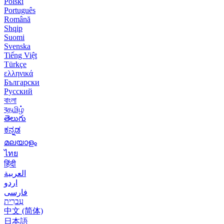
Polski
Português
Română
Shqip
Suomi
Svenska
Tiếng Việt
Türkçe
ελληνικά
Български
Русский
বাংলা
বதமிழ்
తెలుగు
ಕನ್ನಡ
മലയാളം
ไทย
हिंदी
العربية
اردو
فارسی
עִברִית
中文 (简体)
日本語