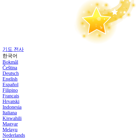
기도 전사
한국어
Bokmål
Čeština
Deutsch
English
Español
Filipino
Français
Hrvatski
Indonesia
Italiana
Kiswahili
Magyar
Melayu
Nederlands