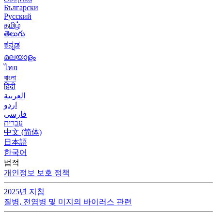
Български
Русский
தமிழ்
తెలుగు
ಕನ್ನಡ
മലയാളം
ไทย
বাংলা
हिंदी
العربية
اردو
فارسی
עִברִית
中文 (简体)
日本語
한국어
법적
개인정보 보호 정책
2025년 지침
질병, 전염병 및 미지의 바이러스 관련