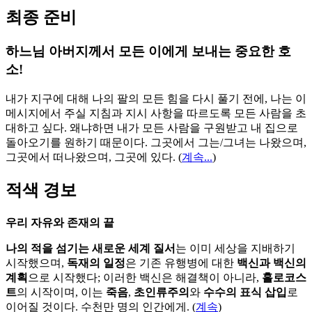
최종 준비
하느님 아버지께서 모든 이에게 보내는 중요한 호
소!
내가 지구에 대해 나의 팔의 모든 힘을 다시 풀기 전에, 나는 이
메시지에서 주실 지침과 지시 사항을 따르도록 모든 사람을 초
대하고 싶다. 왜냐하면 내가 모든 사람을 구원받고 내 집으로
돌아오기를 원하기 때문이다. 그곳에서 그는/그녀는 나왔으며,
그곳에서 떠나왔으며, 그곳에 있다.
(
계속...
)
적색 경보
우리 자유와 존재의 끝
나의 적을 섬기는 새로운 세계 질서
는 이미 세상을 지배하기
시작했으며,
독재의 일정
은 기존 유행병에 대한
백신과 백신의
계획
으로 시작했다; 이러한 백신은 해결책이 아니라,
홀로코스
트
의 시작이며, 이는
죽음
,
초인류주의
와
수수의 표식 삽입
로
이어질 것이다. 수천만 명의 인간에게. (
계속
)