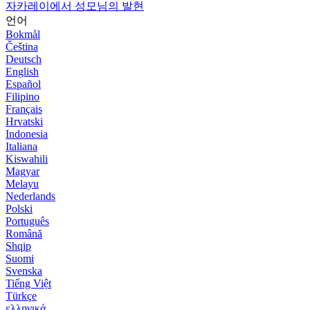
자카레이에서 성모님의 발현
언어
Bokmål
Čeština
Deutsch
English
Español
Filipino
Français
Hrvatski
Indonesia
Italiana
Kiswahili
Magyar
Melayu
Nederlands
Polski
Português
Română
Shqip
Suomi
Svenska
Tiếng Việt
Türkçe
ελληνικά