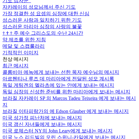
기도 십자군
자카레이의 성모님께서 주신 기도
가장 정결한 성 요셉의 심장에 대한 신심
성스러운 사랑과 일치하기 위한 기도
성스러운 마리아 심장의 사랑의 불꽃
†
†
†
주 예수 그리스도의 수난 24시간
약 제조를 위한 지침
메달 및 스캡룰라리
기적적인 이미지
천상 메시지
최근 메시지
콜롬비아 에녹에게 보내는 선한 목자 예수님의 메시지
아르헨티나 루즈 데 마리아에게 전달된 성모 계시록
독일 게팅겐의 멜라츠에 있는 안에게 보내는 메시지
독일 심장의 신성한 준비를 위한 마리아에게 보내는 메시지
브라질 자카레이 SP 의 Marcos Tadeu Teixeira 에게 보내는 메시
지
브라질 이타피랑가의 에 Edson Glauber 에게 보내는 메시지
미국 성가정 피난처에 보내는 메시지
미국 갱신 자녀들에게 보내는 메시지
미국 로체스터 NY의 John Leary에게 보내는 메시지
미국 노스 리드빌의 모린 스위니-카일에게 보내는 메시지