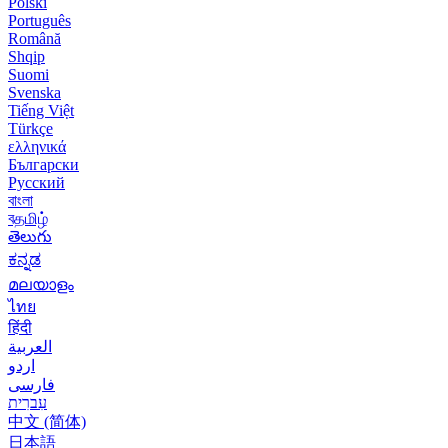
Polski
Português
Română
Shqip
Suomi
Svenska
Tiếng Việt
Türkçe
ελληνικά
Български
Русский
বাংলা
বதமிழ்
తెలుగు
ಕನ್ನಡ
മലയാളം
ไทย
हिंदी
العربية
اردو
فارسی
עִברִית
中文 (简体)
日本語