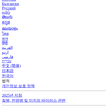
Български
Русский
தமிழ்
తెలుగు
ಕನ್ನಡ
മലയാളം
ไทย
বাংলা
हिंदी
العربية
اردو
فارسی
עִברִית
中文 (简体)
日本語
한국어
법적
개인정보 보호 정책
2025년 지침
질병, 전염병 및 미지의 바이러스 관련