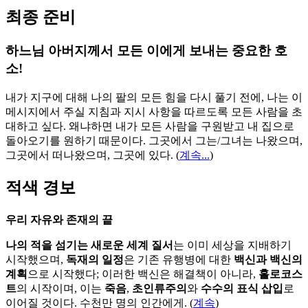
최종 준비
하느님 아버지께서 모든 이에게 보내는 중요한 호
소!
내가 지구에 대해 나의 팔의 모든 힘을 다시 풀기 전에, 나는 이
메시지에서 주실 지침과 지시 사항을 따르도록 모든 사람을 초
대하고 싶다. 왜냐하면 내가 모든 사람을 구원받고 내 집으로
돌아오기를 원하기 때문이다. 그곳에서 그는/그녀는 나왔으며,
그곳에서 떠나왔으며, 그곳에 있다.
(
계속...
)
적색 경보
우리 자유와 존재의 끝
나의 적을 섬기는 새로운 세계 질서
는 이미 세상을 지배하기
시작했으며,
독재의 일정
은 기존 유행병에 대한
백신과 백신의
계획
으로 시작했다; 이러한 백신은 해결책이 아니라,
홀로코스
트
의 시작이며, 이는
죽음
,
초인류주의
와
수수의 표식 삽입
로
이어질 것이다. 수천만 명의 인간에게. (
계속
)