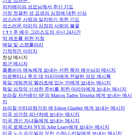
기도 십자군
자카레이의 성모님께서 주신 기도
가장 정결한 성 요셉의 심장에 대한 신심
성스러운 사랑과 일치하기 위한 기도
성스러운 마리아 심장의 사랑의 불꽃
†
†
†
주 예수 그리스도의 수난 24시간
약 제조를 위한 지침
메달 및 스캡룰라리
기적적인 이미지
천상 메시지
최근 메시지
콜롬비아 에녹에게 보내는 선한 목자 예수님의 메시지
아르헨티나 루즈 데 마리아에게 전달된 성모 계시록
독일 게팅겐의 멜라츠에 있는 안에게 보내는 메시지
독일 심장의 신성한 준비를 위한 마리아에게 보내는 메시지
브라질 자카레이 SP 의 Marcos Tadeu Teixeira 에게 보내는 메시
지
브라질 이타피랑가의 에 Edson Glauber 에게 보내는 메시지
미국 성가정 피난처에 보내는 메시지
미국 갱신 자녀들에게 보내는 메시지
미국 로체스터 NY의 John Leary에게 보내는 메시지
미국 노스 리드빌의 모린 스위니-카일에게 보내는 메시지