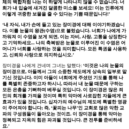
체의 백합처럼 나는 이 하얗게 나타나지 않을 수 없습니다. 너
희가 내 입술에 새겨진 달콤한 미소를 보세요! 이는 인류에게
이렇게 귀중한 보물을 줄 수 있다는 기쁨 때문입니다!’
‘내 자식, 내가 손에 들고 있는 장미경에 대해 이야기하겠습니
다. 이를 눈물의 왕관(수염)으로 불렀습니다. 너희가 나에게 가
까워져 이 수염을 보게 되면, 이는 자비, 사랑, 고통을 상징한다
고 기억하세요... 나의 축복받은 눈물로 이루어진 이 수염은 어
머니가 너희를 사랑하는 것을 의미합니다. 모든 특권을 사용하
고, 신뢰와 사랑으로 의지하십시오.’
장미경을 나에게 건네며 그녀는 말했다:
‘이것은 나의 눈물의
장미경으로, 아들께서 그의 소중한 제도에게 상속의 일부로 맡
기신 것입니다. 이미 아들이 너희에게 주셨던 기도를 통해 나
를 특별히 존중하고자 하시니, 따라서 내 눈물 때문에 구하는
모든 은총을 기뻐하며 베푸실 것입니다. 이 장미경은 많은 죄
인의 회개를 가져올 것이며 특히 악마에 사로잡힌 자들에게 큰
효과가 있을 것입니다. 십자가의 예수님의 제도에 특별한 영광
이 주어져야 합니다; 즉, ‘꽃피는 나무’인 교회로 많은 악한 교
파의 구성원들이 돌아오는 것이죠. 이 장미경을 통해 악마는
정복되고 지옥의 힘은 파괴될 것입니다. 큰 전투를 준비하세
요.’