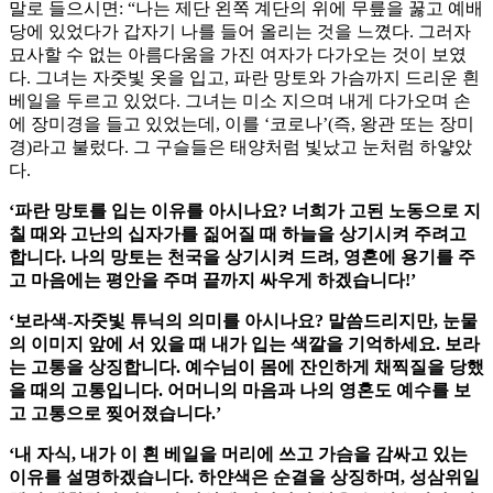
말로 들으시면:
“나는 제단 왼쪽 계단의 위에 무릎을 꿇고 예배
당에 있었다가 갑자기 나를 들어 올리는 것을 느꼈다. 그러자
묘사할 수 없는 아름다움을 가진 여자가 다가오는 것이 보였
다. 그녀는 자줏빛 옷을 입고, 파란 망토와 가슴까지 드리운 흰
베일을 두르고 있었다. 그녀는 미소 지으며 내게 다가오며 손
에 장미경을 들고 있었는데, 이를 ‘코로나’(즉, 왕관 또는 장미
경)라고 불렀다. 그 구슬들은 태양처럼 빛났고 눈처럼 하얗았
다.
‘파란 망토를 입는 이유를 아시나요? 너희가 고된 노동으로 지
칠 때와 고난의 십자가를 짊어질 때 하늘을 상기시켜 주려고
합니다. 나의 망토는 천국을 상기시켜 드려, 영혼에 용기를 주
고 마음에는 평안을 주며 끝까지 싸우게 하겠습니다!’
‘보라색-자줏빛 튜닉의 의미를 아시나요? 말씀드리지만, 눈물
의 이미지 앞에 서 있을 때 내가 입는 색깔을 기억하세요. 보라
는 고통을 상징합니다. 예수님이 몸에 잔인하게 채찍질을 당했
을 때의 고통입니다. 어머니의 마음과 나의 영혼도 예수를 보
고 고통으로 찢어졌습니다.’
‘내 자식, 내가 이 흰 베일을 머리에 쓰고 가슴을 감싸고 있는
이유를 설명하겠습니다. 하얀색은 순결을 상징하며, 성삼위일