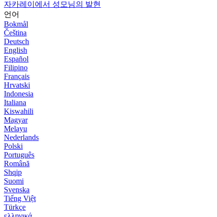
자카레이에서 성모님의 발현
언어
Bokmål
Čeština
Deutsch
English
Español
Filipino
Français
Hrvatski
Indonesia
Italiana
Kiswahili
Magyar
Melayu
Nederlands
Polski
Português
Română
Shqip
Suomi
Svenska
Tiếng Việt
Türkçe
ελληνικά