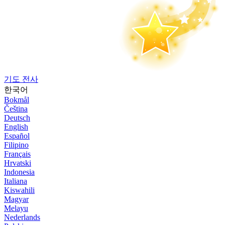
기도 전사
한국어
Bokmål
Čeština
Deutsch
English
Español
Filipino
Français
Hrvatski
Indonesia
Italiana
Kiswahili
Magyar
Melayu
Nederlands