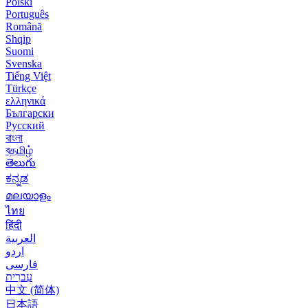
Polski
Português
Română
Shqip
Suomi
Svenska
Tiếng Việt
Türkçe
ελληνικά
Български
Русский
বাংলা
বதமிழ்
తెలుగు
ಕನ್ನಡ
മലയാളം
ไทย
हिंदी
العربية
اردو
فارسی
עִברִית
中文 (简体)
日本語