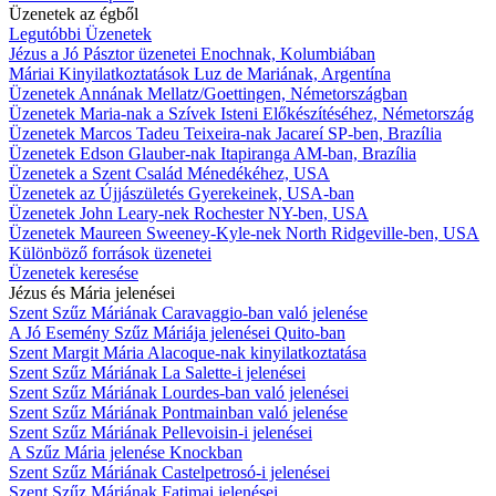
Üzenetek az égből
Legutóbbi Üzenetek
Jézus a Jó Pásztor üzenetei Enochnak, Kolumbiában
Máriai Kinyilatkoztatások Luz de Mariának, Argentína
Üzenetek Annának Mellatz/Goettingen, Németországban
Üzenetek Maria-nak a Szívek Isteni Előkészítéséhez, Németország
Üzenetek Marcos Tadeu Teixeira-nak Jacareí SP-ben, Brazília
Üzenetek Edson Glauber-nak Itapiranga AM-ban, Brazília
Üzenetek a Szent Család Ménedékéhez, USA
Üzenetek az Újjászületés Gyerekeinek, USA-ban
Üzenetek John Leary-nek Rochester NY-ben, USA
Üzenetek Maureen Sweeney-Kyle-nek North Ridgeville-ben, USA
Különböző források üzenetei
Üzenetek keresése
Jézus és Mária jelenései
Szent Szűz Máriának Caravaggio-ban való jelenése
A Jó Esemény Szűz Máriája jelenései Quito-ban
Szent Margit Mária Alacoque-nak kinyilatkoztatása
Szent Szűz Máriának La Salette-i jelenései
Szent Szűz Máriának Lourdes-ban való jelenései
Szent Szűz Máriának Pontmainban való jelenése
Szent Szűz Máriának Pellevoisin-i jelenései
A Szűz Mária jelenése Knockban
Szent Szűz Máriának Castelpetrosó-i jelenései
Szent Szűz Máriának Fatimai jelenései