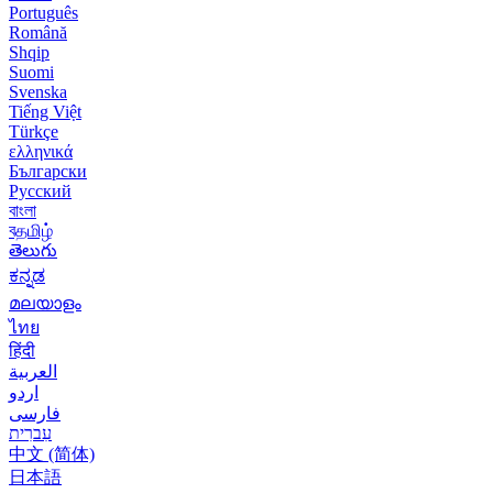
Português
Română
Shqip
Suomi
Svenska
Tiếng Việt
Türkçe
ελληνικά
Български
Русский
বাংলা
বதமிழ்
తెలుగు
ಕನ್ನಡ
മലയാളം
ไทย
हिंदी
العربية
اردو
فارسی
עִברִית
中文 (简体)
日本語