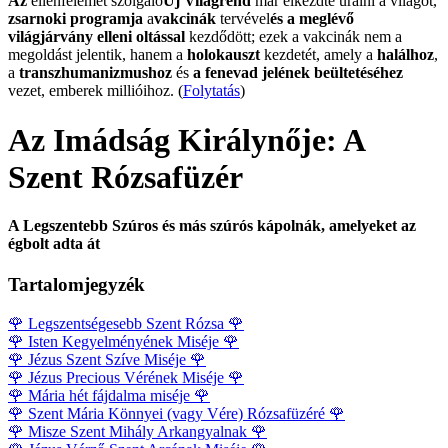
Az
ellenfelemet szolgáló
Új Világrend
már elkezdte uralni a világot,
zsarnoki programja
a
vakcinák
tervével
és a meglévő
világjárvány elleni oltással
kezdődött; ezek a vakcinák nem a
megoldást jelentik, hanem a
holokauszt
kezdetét, amely a
halálhoz
,
a
transzhumanizmushoz
és
a fenevad jelének beültetéséhez
vezet, emberek millióihoz. (
Folytatás
)
Az Imádság Királynője: A
Szent Rózsafüzér
A Legszentebb Szúros és más szúrós kápolnák, amelyeket az
égbolt adta át
Tartalomjegyzék
🌹
Legszentségesebb Szent Rózsa
🌹
🌹
Isten Kegyelményének Miséje
🌹
🌹
Jézus Szent Szíve Miséje
🌹
🌹
Jézus Precious Vérének Miséje
🌹
🌹
Mária hét fájdalma miséje
🌹
🌹
Szent Mária Könnyei (vagy Vére) Rózsafüzéré
🌹
🌹
Misze Szent Mihály Arkangyalnak
🌹