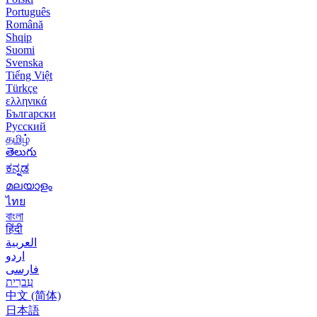
Português
Română
Shqip
Suomi
Svenska
Tiếng Việt
Türkçe
ελληνικά
Български
Русский
தமிழ்
తెలుగు
ಕನ್ನಡ
മലയാളം
ไทย
বাংলা
हिंदी
العربية
اردو
فارسی
עִברִית
中文 (简体)
日本語