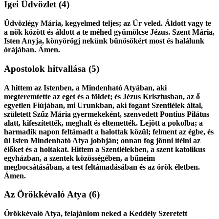
Igei Üdvözlet
(4)
Üdvözlégy Mária, kegyelmed teljes; az Úr veled. Áldott vagy te
a nők között és áldott a te méhed gyümölcse Jézus. Szent Mária,
Isten Anyja, könyörögj nekünk bűnösökért most és halálunk
órájában. Ámen.
Apostolok hitvallása
(5)
A hittem az Istenben, a Mindenható Atyában, aki
megteremtette az eget és a földet; és Jézus Krisztusban, az ő
egyetlen Fiújában, mi Urunkban, aki fogant Szentlélek által,
született Szűz Mária gyermekeként, szenvedett Pontius Pilátus
alatt, kifeszítették, meghalt és eltemették. Lejött a pokolba; a
harmadik napon feltámadt a halottak közül; felment az égbe, és
ül Isten Mindenható Atya jobbján; onnan fog jönni ítélni az
élőket és a holtakat. Hittem a Szentlélekben, a szent katolikus
egyházban, a szentek közösségében, a bűneim
megbocsátásában, a test feltámadásában és az örök életben.
Ámen.
Az Örökkévaló Atya
(6)
Örökkévaló Atya, felajánlom neked a Keddély Szeretett