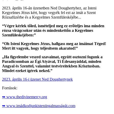
2023. április 16-án üzenetben Ned Doughertyhez, az Isteni
Kegyelmes Jézus kért, hogy vegyék fel ezt az imát a Szent
Rózsafüzérbe és a Kegyelmes Szemfüleskéjébe...
“Végre kérlek tőled, ismételjed meg ez erőteljes ima minden
rózsa virágcsokor után és mindenkettőn a Kegyelmes
Szemfüleskéjében:”
“Oh Isteni Kegyelmes Jézus, hallgass meg az imáimat Téged!
Mert itt vagyok, hogy teljesítsem akaratod!”
„Ha figyelembe veszed szavaimat, együtt osztozni fogunk a
Paradicsomban az Égi Atyával, Ti Édesanyáddal, minden
Angyal és Szenttel, valamint testvéreitekben Krisztusban.
Mindet ezeket ígérek neked.”
2023. április 16-i üzenet Ned Doughertynek
Források:
➥ www.thedivinemercy.org
➥ www.imádkodjunkisteniirgalmasságát.com