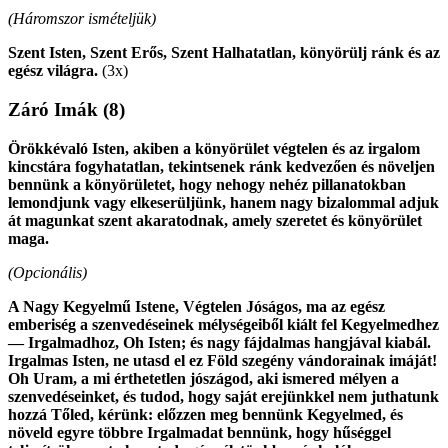
(Háromszor ismételjük)
Szent Isten, Szent Erős, Szent Halhatatlan, könyörülj ránk és az
egész világra.
(3x)
Záró Imák
(8)
Örökkévaló Isten, akiben a könyörület végtelen és az irgalom
kincstára fogyhatatlan, tekintsenek ránk kedvezően és növeljen
bennünk a könyörületet, hogy nehogy nehéz pillanatokban
lemondjunk vagy elkeserüljünk, hanem nagy bizalommal adjuk
át magunkat szent akaratodnak, amely szeretet és könyörület
maga.
(Opcionális)
A Nagy Kegyelmű Istene, Végtelen Jóságos, ma az egész
emberiség a szenvedéseinek mélységeiből kiált fel Kegyelmedhez
— Irgalmadhoz, Oh Isten; és nagy fájdalmas hangjával kiabál.
Irgalmas Isten, ne utasd el ez Föld szegény vándorainak imáját!
Oh Uram, a mi érthetetlen jószágod, aki ismered mélyen a
szenvedéseinket, és tudod, hogy saját erejünkkel nem juthatunk
hozzá Tőled, kérünk: előzzen meg bennünk Kegyelmed, és
növeld egyre többre Irgalmadat bennünk, hogy hűséggel