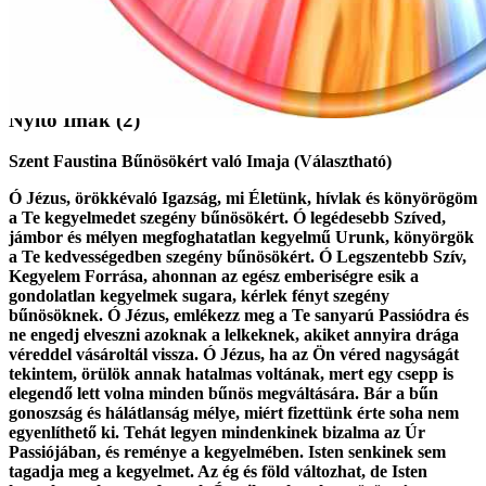
Készítsünk Jézus Keresztjét
(1)
Atya nevében, a Fiú nevében és a Szentlélek nevében. Ámen.
Nyitó Imák
(2)
Szent Faustina Bűnösökért való Imaja (Választható)
Ó Jézus, örökkévaló Igazság, mi Életünk, hívlak és könyörögöm
a Te kegyelmedet szegény bűnösökért. Ó legédesebb Szíved,
jámbor és mélyen megfoghatatlan kegyelmű Urunk, könyörgök
a Te kedvességedben szegény bűnösökért. Ó Legszentebb Szív,
Kegyelem Forrása, ahonnan az egész emberiségre esik a
gondolatlan kegyelmek sugara, kérlek fényt szegény
bűnösöknek. Ó Jézus, emlékezz meg a Te sanyarú Passiódra és
ne engedj elveszni azoknak a lelkeknek, akiket annyira drága
véreddel vásároltál vissza. Ó Jézus, ha az Ön véred nagyságát
tekintem, örülök annak hatalmas voltának, mert egy csepp is
elegendő lett volna minden bűnös megváltására. Bár a bűn
gonoszság és hálátlanság mélye, miért fizettünk érte soha nem
egyenlíthető ki. Tehát legyen mindenkinek bizalma az Úr
Passiójában, és reménye a kegyelmében. Isten senkinek sem
tagadja meg a kegyelmet. Az ég és föld változhat, de Isten