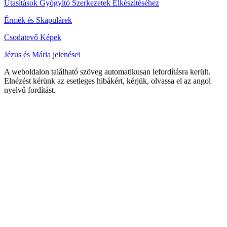
Utasítások Gyógyító Szerkezetek Elkészítéséhez
Érmék és Skapulárek
Csodatevő Képek
Jézus és Mária jelenései
A weboldalon található szöveg automatikusan lefordításra került.
Elnézést kérünk az esetleges hibákért, kérjük, olvassa el az angol
nyelvű fordítást.