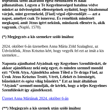
teljesítsük szent akaratod egész életünkben és halál
pillanatában. Legyen a Te Kegyelmességed hatalma védve
minket az üdvösségünk ellenségeinek nyílaitól, hogy bizalommal
várjuk, mint gyermekeid, [Fiad] végső eljövendőjét — azt a
napot, amelyet csak Te ismeresz. És remélünk mindenét
megkapni, amit Jézus ígért nekünk, mindazok ellenére is, akik
vagyunk.
(Napló, 1570).
(*)
Megjegyzés a kis szemekre szóló imához
2024. október 6-án üzenetben Anna Mária Zöld Szalaghoz, az
Üdvözítőnk, Jézus Krisztus kért, hogy vegyék fel ezt az imát a kis
szemekre...
Naponta ajánlhatod Atyádnak egy Kegyelmes Szemfüleskét, de
akkor ajándékozz neki még egyet, és minden szemnél mondd
ezt:
“Örök Atya, Ajándékba adom Tőled a Te drága Fiad, az
Úrnk Jézus Krisztus Testét, Vérét, Lélekét és Isteniségét,
bűneinkért és egész világ bűneiért.”
Ezt az imát általában
“Atyánk” szemnél mondják, de kérlek, hogy a teljes Kegyelmes
Szemfüleskét így ajándékozzd.
Üzenet Anna Máriának 2024. október 6-án
(**)
Megjegyzés a kis szemek után szóló imához