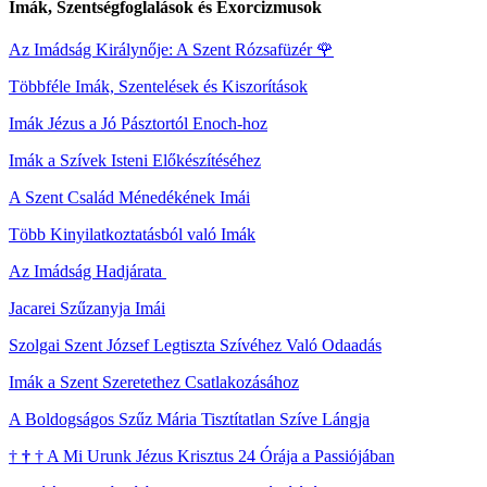
Imák, Szentségfoglalások és Exorcizmusok
Az Imádság Királynője: A Szent Rózsafüzér
🌹
Többféle Imák, Szentelések és Kiszorítások
Imák Jézus a Jó Pásztortól Enoch-hoz
Imák a Szívek Isteni Előkészítéséhez
A Szent Család Ménedékének Imái
Több Kinyilatkoztatásból való Imák
Az Imádság Hadjárata
Jacarei Szűzanyja Imái
Szolgai Szent József Legtiszta Szívéhez Való Odaadás
Imák a Szent Szeretethez Csatlakozásához
A Boldogságos Szűz Mária Tisztítatlan Szíve Lángja
†
†
†
A Mi Urunk Jézus Krisztus 24 Órája a Passiójában