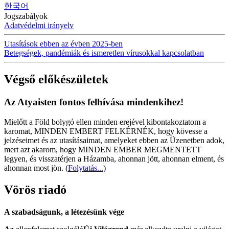
한국어
Jogszabályok
Adatvédelmi irányelv
Utasítások ebben az évben 2025-ben
Betegségek, pandémiák és ismeretlen vírusokkal kapcsolatban
Végső előkészületek
Az Atyaisten fontos felhívása mindenkihez!
Mielőtt a Föld bolygó ellen minden erejével kibontakoztatom a
karomat, MINDEN EMBERT FELKÉRNÉK, hogy kövesse a
jelzéseimet és az utasításaimat, amelyeket ebben az Üzenetben adok,
mert azt akarom, hogy MINDEN EMBER MEGMENTETT
legyen, és visszatérjen a Házamba, ahonnan jött, ahonnan elment, és
ahonnan most jön.
(
Folytatás...
)
Vörös riadó
A szabadságunk, a létezésünk vége