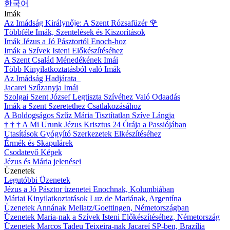
한국어
Imák
Az Imádság Királynője: A Szent Rózsafüzér
🌹
Többféle Imák, Szentelések és Kiszorítások
Imák Jézus a Jó Pásztortól Enoch-hoz
Imák a Szívek Isteni Előkészítéséhez
A Szent Család Ménedékének Imái
Több Kinyilatkoztatásból való Imák
Az Imádság Hadjárata
Jacarei Szűzanyja Imái
Szolgai Szent József Legtiszta Szívéhez Való Odaadás
Imák a Szent Szeretethez Csatlakozásához
A Boldogságos Szűz Mária Tisztítatlan Szíve Lángja
†
†
†
A Mi Urunk Jézus Krisztus 24 Órája a Passiójában
Utasítások Gyógyító Szerkezetek Elkészítéséhez
Érmék és Skapulárek
Csodatevő Képek
Jézus és Mária jelenései
Üzenetek
Legutóbbi Üzenetek
Jézus a Jó Pásztor üzenetei Enochnak, Kolumbiában
Máriai Kinyilatkoztatások Luz de Mariának, Argentína
Üzenetek Annának Mellatz/Goettingen, Németországban
Üzenetek Maria-nak a Szívek Isteni Előkészítéséhez, Németország
Üzenetek Marcos Tadeu Teixeira-nak Jacareí SP-ben, Brazília