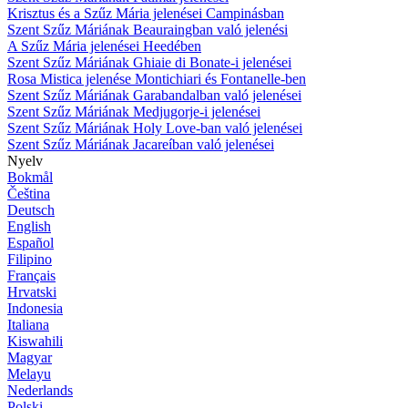
Krisztus és a Szűz Mária jelenései Campinásban
Szent Szűz Máriának Beauraingban való jelenési
A Szűz Mária jelenései Heedében
Szent Szűz Máriának Ghiaie di Bonate-i jelenései
Rosa Mistica jelenése Montichiari és Fontanelle-ben
Szent Szűz Máriának Garabandalban való jelenései
Szent Szűz Máriának Medjugorje-i jelenései
Szent Szűz Máriának Holy Love-ban való jelenései
Szent Szűz Máriának Jacareíban való jelenései
Nyelv
Bokmål
Čeština
Deutsch
English
Español
Filipino
Français
Hrvatski
Indonesia
Italiana
Kiswahili
Magyar
Melayu
Nederlands
Polski