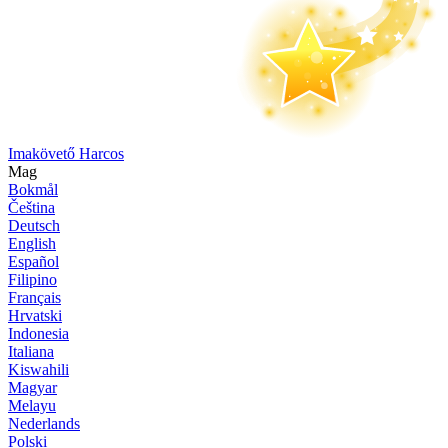
Imakövető Harcos
Mag
Bokmål
Čeština
Deutsch
English
Español
Filipino
Français
Hrvatski
Indonesia
Italiana
Kiswahili
Magyar
Melayu
Nederlands
Polski