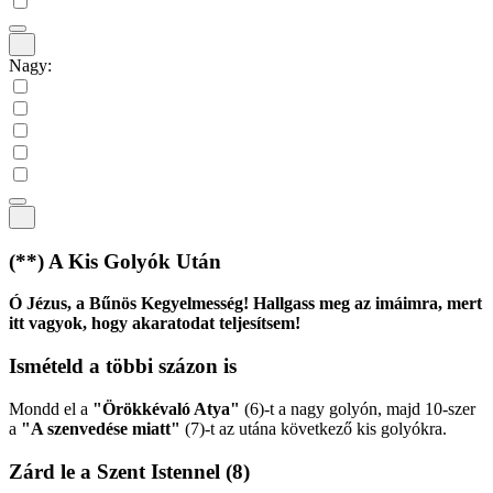
Nagy:
(**)
A Kis Golyók Után
Ó Jézus, a Bűnös Kegyelmesség! Hallgass meg az imáimra, mert
itt vagyok, hogy akaratodat teljesítsem!
Ismételd a többi százon is
Mondd el a
"Örökkévaló Atya"
(6)
-t a nagy golyón, majd 10-szer
a
"A szenvedése miatt"
(7)
-t az utána következő kis golyókra.
Zárd le a Szent Istennel
(8)