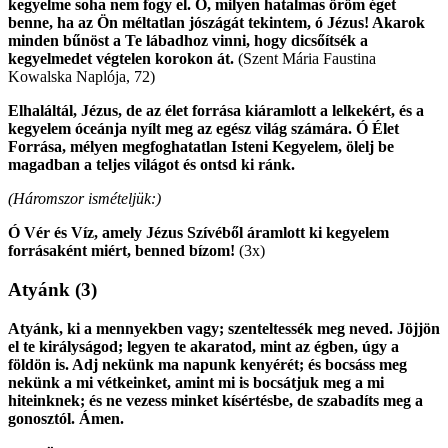
kegyelme soha nem fogy el. Ó, milyen hatalmas öröm éget
benne, ha az Ön méltatlan jószágát tekintem, ó Jézus! Akarok
minden bűnöst a Te lábadhoz vinni, hogy dicsőítsék a
kegyelmedet végtelen korokon át.
(Szent Mária Faustina
Kowalska Naplója, 72)
Elhaláltál, Jézus, de az élet forrása kiáramlott a lelkekért, és a
kegyelem óceánja nyílt meg az egész világ számára. Ó Élet
Forrása, mélyen megfoghatatlan Isteni Kegyelem, ölelj be
magadban a teljes világot és ontsd ki ránk.
(Háromszor ismételjük:)
Ó Vér és Víz, amely Jézus Szívéből áramlott ki kegyelem
forrásaként miért, benned bízom!
(3x)
Atyánk
(3)
Atyánk, ki a mennyekben vagy; szenteltessék meg neved. Jöjjön
el te királyságod; legyen te akaratod, mint az égben, úgy a
földön is. Adj nekünk ma napunk kenyérét; és bocsáss meg
nekünk a mi vétkeinket, amint mi is bocsátjuk meg a mi
hiteinknek; és ne vezess minket kísértésbe, de szabadíts meg a
gonosztól. Ámen.