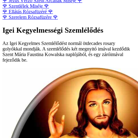
🌹
Jézus Vérző Szent Arcának Miséje
🌹
🌹
Szentlélek Miséje
🌹
🌹
Ellátás Rózsafüzéré
🌹
🌹
Szerelem Rózsafüzére
🌹
Igei Kegyelmességi Szemlélődés
Az Igei Kegyelmes Szemlélődést normál ötdecades rosary
golyókkal mondják. A szemlélődés két megnyitó imával kezdődik
Szent Mária Faustina Kowalska naplójából, és egy záróimával
fejeződik be.