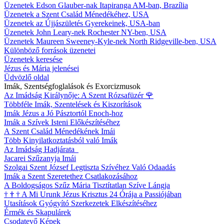
Üzenetek Edson Glauber-nak Itapiranga AM-ban, Brazília
Üzenetek a Szent Család Ménedékéhez, USA
Üzenetek az Újjászületés Gyerekeinek, USA-ban
Üzenetek John Leary-nek Rochester NY-ben, USA
Üzenetek Maureen Sweeney-Kyle-nek North Ridgeville-ben, USA
Különböző források üzenetei
Üzenetek keresése
Jézus és Mária jelenései
Üdvözlő oldal
Imák, Szentségfoglalások és Exorcizmusok
Az Imádság Királynője: A Szent Rózsafüzér
🌹
Többféle Imák, Szentelések és Kiszorítások
Imák Jézus a Jó Pásztortól Enoch-hoz
Imák a Szívek Isteni Előkészítéséhez
A Szent Család Ménedékének Imái
Több Kinyilatkoztatásból való Imák
Az Imádság Hadjárata
Jacarei Szűzanyja Imái
Szolgai Szent József Legtiszta Szívéhez Való Odaadás
Imák a Szent Szeretethez Csatlakozásához
A Boldogságos Szűz Mária Tisztítatlan Szíve Lángja
†
†
†
A Mi Urunk Jézus Krisztus 24 Órája a Passiójában
Utasítások Gyógyító Szerkezetek Elkészítéséhez
Érmék és Skapulárek
Csodatevő Képek