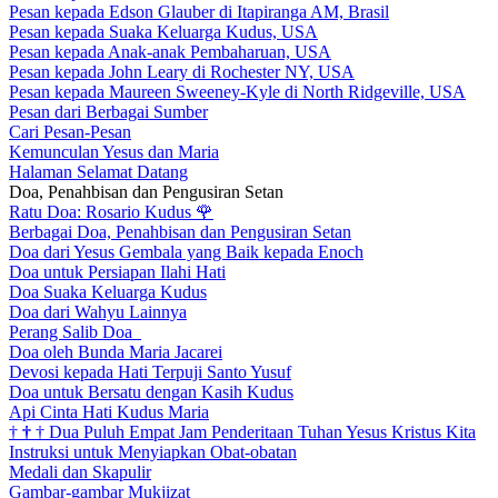
Pesan kepada Edson Glauber di Itapiranga AM, Brasil
Pesan kepada Suaka Keluarga Kudus, USA
Pesan kepada Anak-anak Pembaharuan, USA
Pesan kepada John Leary di Rochester NY, USA
Pesan kepada Maureen Sweeney-Kyle di North Ridgeville, USA
Pesan dari Berbagai Sumber
Cari Pesan-Pesan
Kemunculan Yesus dan Maria
Halaman Selamat Datang
Doa, Penahbisan dan Pengusiran Setan
Ratu Doa: Rosario Kudus
🌹
Berbagai Doa, Penahbisan dan Pengusiran Setan
Doa dari Yesus Gembala yang Baik kepada Enoch
Doa untuk Persiapan Ilahi Hati
Doa Suaka Keluarga Kudus
Doa dari Wahyu Lainnya
Perang Salib Doa
Doa oleh Bunda Maria Jacarei
Devosi kepada Hati Terpuji Santo Yusuf
Doa untuk Bersatu dengan Kasih Kudus
Api Cinta Hati Kudus Maria
†
†
†
Dua Puluh Empat Jam Penderitaan Tuhan Yesus Kristus Kita
Instruksi untuk Menyiapkan Obat-obatan
Medali dan Skapulir
Gambar-gambar Mukjizat