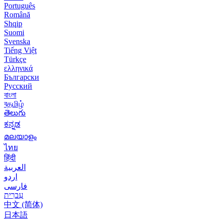
Português
Română
Shqip
Suomi
Svenska
Tiếng Việt
Türkçe
ελληνικά
Български
Русский
বাংলা
বதமிழ்
తెలుగు
ಕನ್ನಡ
മലയാളം
ไทย
हिंदी
العربية
اردو
فارسی
עִברִית
中文 (简体)
日本語