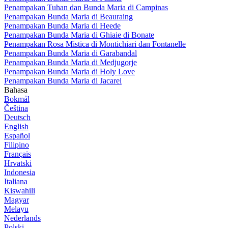
Penampakan Tuhan dan Bunda Maria di Campinas
Penampakan Bunda Maria di Beauraing
Penampakan Bunda Maria di Heede
Penampakan Bunda Maria di Ghiaie di Bonate
Penampakan Rosa Mistica di Montichiari dan Fontanelle
Penampakan Bunda Maria di Garabandal
Penampakan Bunda Maria di Medjugorje
Penampakan Bunda Maria di Holy Love
Penampakan Bunda Maria di Jacarei
Bahasa
Bokmål
Čeština
Deutsch
English
Español
Filipino
Français
Hrvatski
Indonesia
Italiana
Kiswahili
Magyar
Melayu
Nederlands
Polski