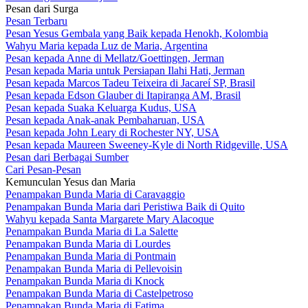
Pesan dari Surga
Pesan Terbaru
Pesan Yesus Gembala yang Baik kepada Henokh, Kolombia
Wahyu Maria kepada Luz de Maria, Argentina
Pesan kepada Anne di Mellatz/Goettingen, Jerman
Pesan kepada Maria untuk Persiapan Ilahi Hati, Jerman
Pesan kepada Marcos Tadeu Teixeira di Jacareí SP, Brasil
Pesan kepada Edson Glauber di Itapiranga AM, Brasil
Pesan kepada Suaka Keluarga Kudus, USA
Pesan kepada Anak-anak Pembaharuan, USA
Pesan kepada John Leary di Rochester NY, USA
Pesan kepada Maureen Sweeney-Kyle di North Ridgeville, USA
Pesan dari Berbagai Sumber
Cari Pesan-Pesan
Kemunculan Yesus dan Maria
Penampakan Bunda Maria di Caravaggio
Penampakan Bunda Maria dari Peristiwa Baik di Quito
Wahyu kepada Santa Margarete Mary Alacoque
Penampakan Bunda Maria di La Salette
Penampakan Bunda Maria di Lourdes
Penampakan Bunda Maria di Pontmain
Penampakan Bunda Maria di Pellevoisin
Penampakan Bunda Maria di Knock
Penampakan Bunda Maria di Castelpetroso
Penampakan Bunda Maria di Fatima