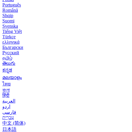
Português
Română
Shqip
Suomi
Svenska
Tiếng Việt
Türkçe
ελληνικά
Български
Русский
தமிழ்
తెలుగు
ಕನ್ನಡ
മലയാളം
ไทย
বাংলা
हिंदी
العربية
اردو
فارسی
עִברִית
中文 (简体)
日本語