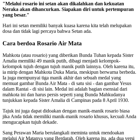
"Melalui rosario ini setan akan dikalahkan dan kekuatan
Neraka akan dihancurkan. Siapakan diri untuk pertempuran
yang besar."
Hari ini setan memiliki banyak kuasa karena kita telah melupakan
dosa dan tidak lagi percaya bahwa Setan ada.
Cara berdoa Rosario Air Mata
Mahkota (atau rosario) yang diberikan Bunda Tuhan kepada Sister
Amalia memiliki 49 manik putih, dibagi menjadi kelompok-
kelompok tujuh dengan tujuh manik putih lainnya. Oleh karena itu,
ia mirip dengan Mahkota Duka Maria, meskipun berwarna berbeda.
Ia juga mempunyai tiga manik akhir dan sebuah medal yang
memuat gambar Bunda Air Mata - di satu sisi - dan gambar Yesus
dalam Rantai - di sisi lain. Medal ini adalah bagian esensial dari
mahkota ini dan harus persis seperti yang Bunda Mahkudanya
tunjukkan kepada Sister Amalia di Campinas pada 8 April 1930.
Tajuk ini juga dapat didoakan dengan manik-manik rosario biasa
jika Anda tidak memiliki manik-manik rosario khusus, kecuali Anda
mengucapkan tujuh dekade.
Sang Perawan Maria berulangkali meminta untuk mendoakan
melalui Air Matanya yang Berdarah. Oleh karena itu, ada dua versi