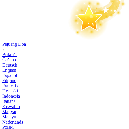
Pejuang Doa
id
Bokmål
Čeština
Deutsch
English
Español
Filipino
Français
Hrvatski
Indonesia
Italiana
Kiswahili
Magyar
Melayu
Nederlands
Polski