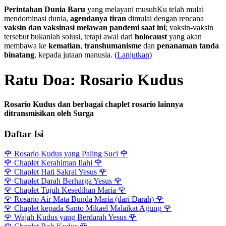
Perintahan Dunia Baru
yang melayani musuhKu telah mulai
mendominasi dunia,
agendanya tiran
dimulai dengan rencana
vaksin dan vaksinasi melawan pandemi saat ini
; vaksin-vaksin
tersebut bukanlah solusi, tetapi awal dari
holocaust
yang akan
membawa ke
kematian
,
transhumanisme
dan
penanaman tanda
binatang
, kepada jutaan manusia. (
Lanjutkan
)
Ratu Doa: Rosario Kudus
Rosario Kudus dan berbagai chaplet rosario lainnya
ditransmisikan oleh Surga
Daftar Isi
🌹
Rosario Kudus yang Paling Suci
🌹
🌹
Chaplet Kerahiman Ilahi
🌹
🌹
Chaplet Hati Sakral Yesus
🌹
🌹
Chaplet Darah Berharga Yesus
🌹
🌹
Chaplet Tujuh Kesedihan Maria
🌹
🌹
Rosario Air Mata Bunda Maria (dari Darah)
🌹
🌹
Chaplet kepada Santo Mikael Malaikat Agung
🌹
🌹
Wajah Kudus yang Berdarah Yesus
🌹