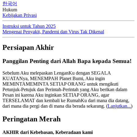
한국어
Hukum
Kebijakan Privasi
Instruksi untuk Tahun 2025
Mengenai Penyakit, Pandemi dan Virus Tak Dikenal
Persiapan Akhir
Panggilan Penting dari Allah Bapa kepada Semua!
Sebelum Aku melepaskan LenganKu dengan SEGALA
KUATANya, MENEMPAH Planet Bumi, Aku ingin
MEMINTAMEMINTA SETIAP ORANG untuk mengikuti
Petunjuk-Petujuk dan Perintah-Perintah yang Aku berikan dalam
Pesan ini karena Aku inginkan SETIAP ORANG, agar
TERSELAMAT dan kembali ke RumahKu dari mana dia datang,
dari mana dia pergi dan di mana dia berada sekarang.
(
Lanjutkan...
)
Peringatan Merah
AKHIR dari Kebebasan, Keberadaan kami