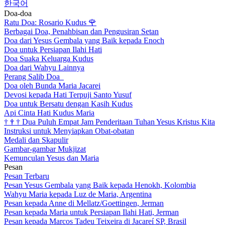
한국어
Doa-doa
Ratu Doa: Rosario Kudus
🌹
Berbagai Doa, Penahbisan dan Pengusiran Setan
Doa dari Yesus Gembala yang Baik kepada Enoch
Doa untuk Persiapan Ilahi Hati
Doa Suaka Keluarga Kudus
Doa dari Wahyu Lainnya
Perang Salib Doa
Doa oleh Bunda Maria Jacarei
Devosi kepada Hati Terpuji Santo Yusuf
Doa untuk Bersatu dengan Kasih Kudus
Api Cinta Hati Kudus Maria
†
†
†
Dua Puluh Empat Jam Penderitaan Tuhan Yesus Kristus Kita
Instruksi untuk Menyiapkan Obat-obatan
Medali dan Skapulir
Gambar-gambar Mukjizat
Kemunculan Yesus dan Maria
Pesan
Pesan Terbaru
Pesan Yesus Gembala yang Baik kepada Henokh, Kolombia
Wahyu Maria kepada Luz de Maria, Argentina
Pesan kepada Anne di Mellatz/Goettingen, Jerman
Pesan kepada Maria untuk Persiapan Ilahi Hati, Jerman
Pesan kepada Marcos Tadeu Teixeira di Jacareí SP, Brasil