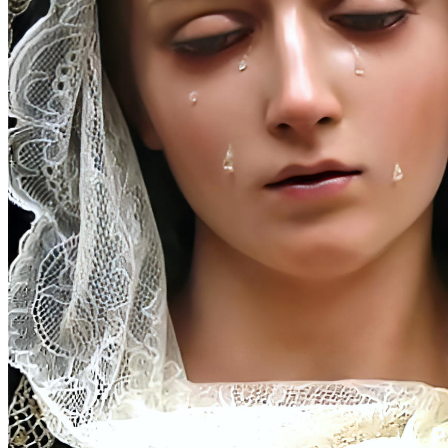
(1)
Di Awal
Ini kami di hadapanmu, Ya Yesus yang manis disalibkan, untuk
menawarkan kepada-Mu air mata Sang Perawan yang dengan
cinta yang begitu besar menemani-Mu dalam perjalanan sedih
menuju Kalvari. Berikanlah, ya Tuhan baik, agar kita dapat