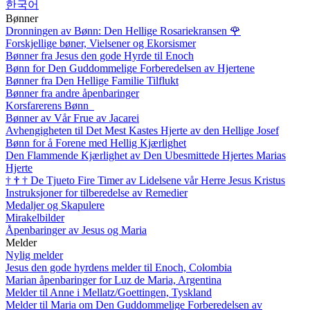
한국어
Bønner
Dronningen av Bønn: Den Hellige Rosariekransen
🌹
Forskjellige bøner, Vielsener og Ekorsismer
Bønner fra Jesus den gode Hyrde til Enoch
Bønn for Den Guddommelige Forberedelsen av Hjertene
Bønner fra Den Hellige Familie Tilflukt
Bønner fra andre åpenbaringer
Korsfarerens Bønn
Bønner av Vår Frue av Jacarei
Avhengigheten til Det Mest Kastes Hjerte av den Hellige Josef
Bønn for å Forene med Hellig Kjærlighet
Den Flammende Kjærlighet av Den Ubesmittede Hjertes Marias
Hjerte
†
†
†
De Tjueto Fire Timer av Lidelsene vår Herre Jesus Kristus
Instruksjoner for tilberedelse av Remedier
Medaljer og Skapulere
Mirakelbilder
Åpenbaringer av Jesus og Maria
Melder
Nylig melder
Jesus den gode hyrdens melder til Enoch, Colombia
Marian åpenbaringer for Luz de Maria, Argentina
Melder til Anne i Mellatz/Goettingen, Tyskland
Melder til Maria om Den Guddommelige Forberedelsen av