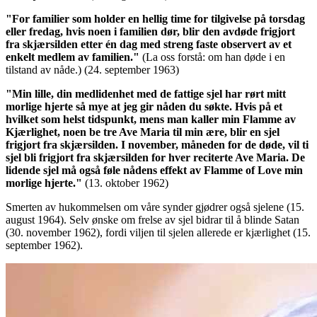
"For familier som holder en hellig time for tilgivelse på torsdag
eller fredag, hvis noen i familien dør, blir den avdøde frigjort
fra skjærsilden etter én dag med streng faste observert av et
enkelt medlem av familien."
(La oss forstå: om han døde i en
tilstand av nåde.)
(24. september 1963)
"Min lille, din medlidenhet med de fattige sjel har rørt mitt
morlige hjerte så mye at jeg gir nåden du søkte. Hvis på et
hvilket som helst tidspunkt, mens man kaller min Flamme av
Kjærlighet, noen be tre Ave Maria til min ære, blir en sjel
frigjort fra skjærsilden. I november, måneden for de døde, vil ti
sjel bli frigjort fra skjærsilden for hver reciterte Ave Maria. De
lidende sjel må også føle nådens effekt av Flamme of Love min
morlige hjerte."
(13. oktober 1962)
Smerten av hukommelsen om våre synder gjødrer også sjelene (15.
august 1964). Selv ønske om frelse av sjel bidrar til å blinde Satan
(30. november 1962), fordi viljen til sjelen allerede er kjærlighet (15.
september 1962).