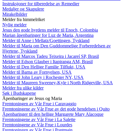
Instruksjoner for tilberedelse av Remedier
Medaljer og Skapulere
Mirakelbilder
Melder fra himmelriket
Nylig melder
Jesus den gode hyrdens melder til Enoch, Colombia
Marian åpenbaringer for Luz de Maria, Argentina
Melder til Anne i Mellatz/Goettingen, Tyskland
Melder til Maria om Den Guddommelige Forberedelsen av
Hjertene, Tyskland
Melder til Marcos Tadeu Teixeira i Jacareí SP, Brasil
Melder til Edson Glauber i Itapiranga AM, Brasil
Melder til Den Hellige Familie Tilflukt, USA
Melder til Barna av Fornyelsen, USA
Melder til John Leary i Rochester NY, USA
Melder til Maureen Sweeney-Kyle i North Ridgeville, USA
Melder fra ulike kilder
Søk i Budskapene
Åpenbaringer av Jesus og Maria
Fremtoningen av Vår Frue i Caravaggio
Fremtoningene av Vår Frue av det gode hendelsen i Quito
Åpenbaringer til den hellige Margarete Mary Alacoque
Fremtoningene av Vår Frue i La Salette
Fremtoningene av Vår Frue i Lourdes
Fremtoningen av Vår Frue i Pontmain