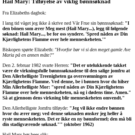
Hail Mary: Tilføyelse av viktig bønnsøknad
Fra Elizabeths dagbok:
I lang tid våget jeg ikke å skrive ned Vår Frue sin bønnssøknad:
"I
den bönen som ærer Meg mest (Hail Mary...), legg til følgende
søknad: Hail Mary..., be for oss syndere.
'Spred nåden av Din
Kjærlighetens Flamme over hele menneskeheten.'
"
Biskopen spørte Elizabeth:
"Hvorfor bør vi si den meget gamle Ave
Maria på en annen måte?"
Den 2. februar 1982 svarte Herren:
"Det er utelukkende takket
være de virkningsfulle bønnssøknadene til den salige jomfru at
Den Allerhelligste Treenigheten ga oversvømningen av
Kjærlighetens Flamme. Ved denne, be i bønnen hvor du hilser
Min Allerhelligste Mor:
"spred nåden av Din Kjærlighetens
Flamme over hele menneskeheten, nå og i dødens time. Amen."
Så at gjennom dens virkning blir menneskeheten omvendt."
Den Allerhelligste Jomfru tilføyde:
"Jeg vil ikke endre bønnen
hvor du ærer meg; ved denne søknaden ønsker jeg heller å
ryste menneskeheten.
Det er ikke en ny bønnformel; den må bli
din stadigværende søknad."
"
(oktober 1962)
Hail Mary bør bees slik: