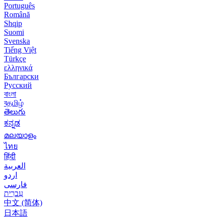
Português
Română
Shqip
Suomi
Svenska
Tiếng Việt
Türkçe
ελληνικά
Български
Русский
বাংলা
বதமிழ்
తెలుగు
ಕನ್ನಡ
മലയാളം
ไทย
हिंदी
العربية
اردو
فارسی
עִברִית
中文 (简体)
日本語