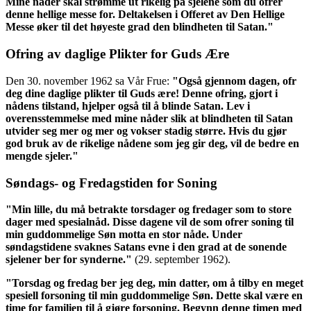
Mine nåder skal strømme ut rikelig på sjelene som du ofrer
denne hellige messe for. Deltakelsen i Offeret av Den Hellige
Messe øker til det høyeste grad den blindheten til Satan."
Ofring av daglige Plikter for Guds Ære
Den 30. november 1962 sa Vår Frue:
"Også gjennom dagen, ofr
deg dine daglige plikter til Guds ære! Denne ofring, gjort i
nådens tilstand, hjelper også til å blinde Satan. Lev i
overensstemmelse med mine nåder slik at blindheten til Satan
utvider seg mer og mer og vokser stadig større. Hvis du gjør
god bruk av de rikelige nådene som jeg gir deg, vil de bedre en
mengde sjeler."
Søndags- og Fredagstiden for Soning
"Min lille, du må betrakte torsdager og fredager som to store
dager med spesialnåd. Disse dagene vil de som ofrer soning til
min guddommelige Søn motta en stor nåde. Under
søndagstidene svaknes Satans evne i den grad at de sonende
sjelener ber for synderne."
(29. september 1962).
"Torsdag og fredag ber jeg deg, min datter, om å tilby en meget
spesiell forsoning til min guddommelige Søn. Dette skal være en
time for familien til å gjøre forsoning. Begynn denne timen med