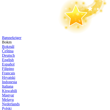
Bønne­kriger
Bokm
Bokmål
Čeština
Deutsch
English
Español
Filipino
Français
Hrvatski
Indonesia
Italiana
Kiswahili
Magyar
Melayu
Nederlands
Polski