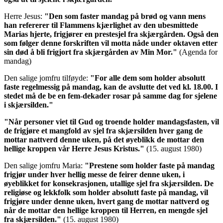
Herre Jesus:
"Den som faster mandag på brød og vann mens
han refererer til Flammens kjærlighet av den ubesmittede
Marias hjerte, frigjører en prestesjel fra skjærgården. Også den
som følger denne forskriften vil motta nåde under oktaven etter
sin død å bli frigjort fra skjærgården av Min Mor."
(Agenda for
mandag)
Den salige jomfru tilføyde:
"For alle dem som holder absolutt
faste regelmessig på mandag, kan de avslutte det ved kl. 18.00. I
stedet må de be en fem-dekader rosar på samme dag for sjelene
i skjærsilden."
"Når personer viet til Gud og troende holder mandagsfasten, vil
de frigjøre et mangfold av sjel fra skjærsilden hver gang de
mottar nattverd denne uken, på det øyeblikk de mottar den
hellige kroppen vår Herre Jesus Kristus."
(15. august 1980)
Den salige jomfru Maria:
"Prestene som holder faste på mandag
frigjør under hver hellig messe de feirer denne uken, i
øyeblikket for konsekrasjonen, utallige sjel fra skjærsilden. De
religiøse og lekkfolk som holder absolutt faste på mandag, vil
frigjøre under denne uken, hvert gang de mottar nattverd og
når de mottar den hellige kroppen til Herren, en mengde sjel
fra skjærsilden."
(15. august 1980)