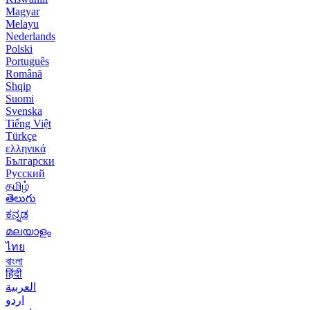
Magyar
Melayu
Nederlands
Polski
Português
Română
Shqip
Suomi
Svenska
Tiếng Việt
Türkçe
ελληνικά
Български
Русский
தமிழ்
తెలుగు
ಕನ್ನಡ
മലയാളം
ไทย
বাংলা
हिंदी
العربية
اردو