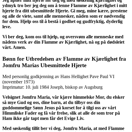
Jeg åpner mitt hjerte for deg og med søskenlig kjærlighet og
ydmyk tro ber jeg deg om å tenne Flamme av Kjærlighet i mitt
hjerte fra ditt ubesmittede Hjerte. Gi meg, mine kære, prestene
og alle de viete, samt alle mennesker, nåden som er nødvendig
for dem. Hjelp oss til å bestå i godhet og gudfryktig, dyderlig
leve.
Vi ber deg, kom oss til hjelp, og oversvøm alle menneske med
nådens verk av din Flamme av Kjærlighet, nå og på dødsleiet
vårt. Amen.
Bønn for Utbredelsen av Flamme av Kjærlighet fra
Jomfru Marias Ubesmittede Hjerte
Med personlig godkjenning av Hans Hellighet Pave Paul VI
(november 1973)
Imprimatur: 10. juli 1984 Joseph, biskop av Augsburg
Velsignet Jomfru Maria, vår kjære himmelske Mor, du elsker
så mye Gud og oss, dine barn, at du tilbyr oss din
guddommelige Sønn Jesus på korset for å tilgi oss av vårt
Himmliske Fader og få vår frelse, slik at alle de som tror på
Ham ikke går tapt men får det Evige Liv.
Med søskenlig tillit ber vi deg, Jomfru Maria, at med Flamme