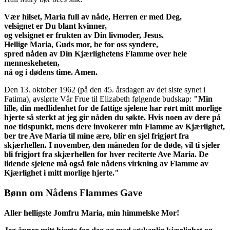
Vær hilset, Maria full av nåde, Herren er med Deg,
velsignet er Du blant kvinner,
og velsignet er frukten av Din livmoder, Jesus.
Hellige Maria, Guds mor, be for oss syndere,
spred nåden av Din Kjærlighetens Flamme over hele
menneskeheten,
nå og i dødens time. Amen.
Den 13. oktober 1962 (på den 45. årsdagen av det siste synet i
Fatima), avslørte Vår Frue til Elizabeth følgende budskap:
"Min
lille, din medlidenhet for de fattige sjelene har rørt mitt morlige
hjerte så sterkt at jeg gir nåden du søkte. Hvis noen av dere på
noe tidspunkt, mens dere invokerer min Flamme av Kjærlighet,
ber tre Ave Maria til mine ære, blir en sjel frigjørt fra
skjærhellen. I november, den måneden for de døde, vil ti sjeler
bli frigjort fra skjærhellen for hver reciterte Ave Maria. De
lidende sjelene må også føle nådens virkning av Flamme av
Kjærlighet i mitt morlige hjerte."
Bønn om Nådens Flammes Gave
Aller helligste Jomfru Maria, min himmelske Mor!