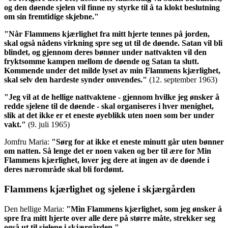
og den døende sjelen vil finne ny styrke til å ta klokt beslutning
om sin fremtidige skjebne."
"Når Flammens kjærlighet fra mitt hjerte tennes på jorden,
skal også nådens virkning spre seg ut til de døende. Satan vil bli
blindet, og gjennom deres bønner under nattvakten vil den
fryktsomme kampen mellom de døende og Satan ta slutt.
Kommende under det milde lyset av min Flammens kjærlighet,
skal selv den hardeste synder omvendes."
(12. september 1963)
"Jeg vil at de hellige nattvaktene - gjennom hvilke jeg ønsker å
redde sjelene til de døende - skal organiseres i hver menighet,
slik at det ikke er et eneste øyeblikk uten noen som ber under
vakt."
(9. juli 1965)
Jomfru Maria:
"Sørg for at ikke et eneste minutt går uten bønner
om natten. Så lenge det er noen vaken og ber til ære for Min
Flammens kjærlighet, lover jeg dere at ingen av de døende i
deres nærområde skal bli fordømt.
Flammens kjærlighet og sjelene i skjærgården
Den hellige Maria:
"Min Flammens kjærlighet, som jeg ønsker å
spre fra mitt hjerte over alle dere på større måte, strekker seg
også ut til sjelene i skjærgården."