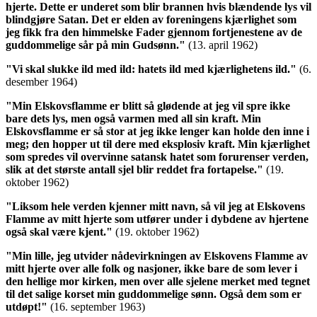
hjerte. Dette er underet som blir brannen hvis blændende lys vil
blindgjøre Satan. Det er elden av foreningens kjærlighet som
jeg fikk fra den himmelske Fader gjennom fortjenestene av de
guddommelige sår på min Gudsønn."
(13. april 1962)
"Vi skal slukke ild med ild: hatets ild med kjærlighetens ild."
(6.
desember 1964)
"Min Elskovsflamme er blitt så glødende at jeg vil spre ikke
bare dets lys, men også varmen med all sin kraft. Min
Elskovsflamme er så stor at jeg ikke lenger kan holde den inne i
meg; den hopper ut til dere med eksplosiv kraft.
Min kjærlighet
som spredes vil overvinne satansk hatet som forurenser verden,
slik at det største antall sjel blir reddet fra fortapelse.
"
(19.
oktober 1962)
"Liksom hele verden kjenner mitt navn, så vil jeg at Elskovens
Flamme av mitt hjerte som utfører under i dybdene av hjertene
også skal være kjent."
(19. oktober 1962)
"Min lille, jeg utvider nådevirkningen av Elskovens Flamme av
mitt hjerte over alle folk og nasjoner, ikke bare de som lever i
den hellige mor kirken, men over alle sjelene merket med tegnet
til det salige korset min guddommelige sønn. Også dem som er
utdøpt!"
(16. september 1963)