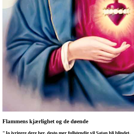
Flammens kjærlighet og de døende
"Jo ivrigere dere ber, desto mer fullstendig vil Satan bli blindet,