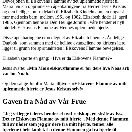
Devosjonen til Elskovens Flamme av det uplemmede hjertet til
Maria har sin opprinnelse i åpenbaringene fra Herren Jesus Kristus
og den hellige Jomfru Maria til Elizabeth Kindelmann, en ungarsk
mor med seks barn, mellom 1961 og 1982. Elizabeth døde 11. april
1985. Gjennom henne la Den Hellige Jomfru i våre hender et nytt
middel: Elskovens Flamme av Hennes uplemmede hjerte.
Disse åpenbaringene er nedtegnet av Elizabeth i hennes Åndelige
Dagbok, som sammen med de hellige evangeliene og kirkens lære,
ligger til grunn for spiritualiteten i Elskovens Flamme-bevegelsen.
Elizabeth spørte en gang: «Hva er da Elskovens Flamme?»
Jesus svarte:
«Min Mors elskovsflamme er for dere hva Noas ark
var for Noah.»
Og den salige Jomfru Maria tilføyde:
«Elskovens Flamme av mitt
uplemmede hjerte er Jesus Kristus selv!»
Gaven fra Nåd av Vår Frue
"Jeg vil legge i deres hender et nytt redskap, en stråle av lys...
Det er Elskovens Flamme av mitt hjerte... Med denne Flammen
full av nåder som jeg gir dere fra mitt hjerte, tenner alle
hjertene i hele landet. La denne Flammen gå fra hjerte til