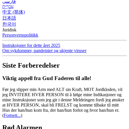
فارسی
עִברִית
中文 (简体)
日本語
한국어
Juridisk
Personvernspolitikk
Instruksjoner for dette året 2025
Om sykdommer, pandemier og ukjente viruser
Siste Forberedelser
Viktig appell fra Gud Faderen til alle!
Før jeg slipper min Arm med ALT sin Kraft, MOT Jordkloden, vil
jeg INVITERE HVER PERSON til å følge mine Indikasjoner og
mine Instruksjoner som jeg gir i denne Meldeingen fordi jeg ønsker
at HVER PERSON, skal bli FRELST og komme tilbake til mitt
Hus der han/hun kom fra, der han/hun forlot og hvor han/hun er.
(
Fortsett...
)
Rød Alarmen