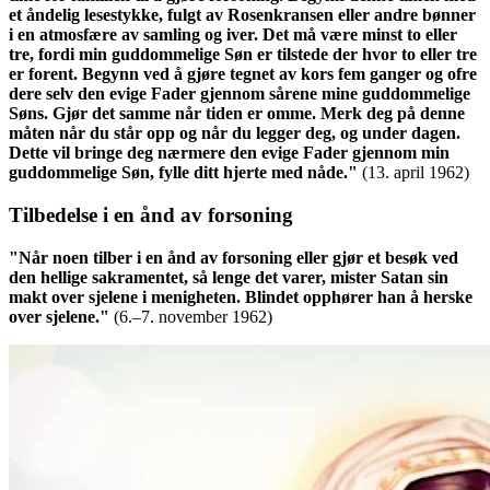
et åndelig lesestykke, fulgt av Rosenkransen eller andre bønner
i en atmosfære av samling og iver. Det må være minst to eller
tre, fordi min guddommelige Søn er tilstede der hvor to eller tre
er forent. Begynn ved å gjøre tegnet av kors fem ganger og ofre
dere selv den evige Fader gjennom sårene mine guddommelige
Søns. Gjør det samme når tiden er omme. Merk deg på denne
måten når du står opp og når du legger deg, og under dagen.
Dette vil bringe deg nærmere den evige Fader gjennom min
guddommelige Søn, fylle ditt hjerte med nåde."
(13. april 1962)
Tilbedelse i en ånd av forsoning
"Når noen tilber i en ånd av forsoning eller gjør et besøk ved
den hellige sakramentet, så lenge det varer, mister Satan sin
makt over sjelene i menigheten. Blindet opphører han å herske
over sjelene."
(6.–7. november 1962)