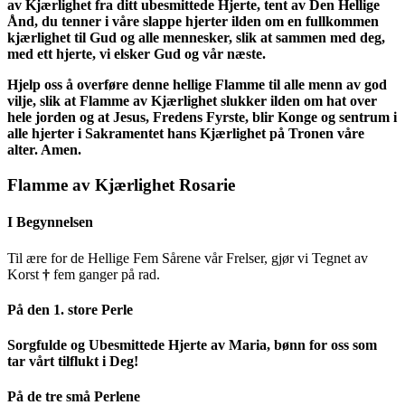
av Kjærlighet fra ditt ubesmittede Hjerte, tent av Den Hellige
Ånd, du tenner i våre slappe hjerter ilden om en fullkommen
kjærlighet til Gud og alle mennesker, slik at sammen med deg,
med ett hjerte, vi elsker Gud og vår næste.
Hjelp oss å overføre denne hellige Flamme til alle menn av god
vilje, slik at Flamme av Kjærlighet slukker ilden om hat over
hele jorden og at Jesus, Fredens Fyrste, blir Konge og sentrum i
alle hjerter i Sakramentet hans Kjærlighet på Tronen våre
alter. Amen.
Flamme av Kjærlighet Rosarie
I Begynnelsen
Til ære for de Hellige Fem Sårene vår Frelser, gjør vi Tegnet av
Korst
†
fem ganger på rad.
På den 1. store Perle
Sorgfulde og Ubesmittede Hjerte av Maria, bønn for oss som
tar vårt tilflukt i Deg!
På de tre små Perlene