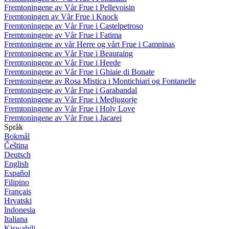
Fremtoningene av Vår Frue i Pellevoisin
Fremtoningen av Vår Frue i Knock
Fremtoningene av Vår Frue i Castelpetroso
Fremtoningene av Vår Frue i Fatima
Fremtoningene av vår Herre og vårt Frue i Campinas
Fremtoningene av Vår Frue i Beauraing
Fremtoningene av Vår Frue i Heede
Fremtoningene av Vår Frue i Ghiaie di Bonate
Fremtoningene av Rosa Mistica i Montichiari og Fontanelle
Fremtoningene av Vår Frue i Garabandal
Fremtoningene av Vår Frue i Medjugorje
Fremtoningene av Vår Frue i Holy Love
Fremtoningene av Vår Frue i Jacarei
Språk
Bokmål
Čeština
Deutsch
English
Español
Filipino
Français
Hrvatski
Indonesia
Italiana
Kiswahili