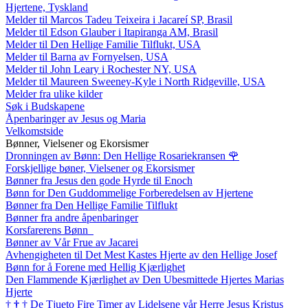
Hjertene, Tyskland
Melder til Marcos Tadeu Teixeira i Jacareí SP, Brasil
Melder til Edson Glauber i Itapiranga AM, Brasil
Melder til Den Hellige Familie Tilflukt, USA
Melder til Barna av Fornyelsen, USA
Melder til John Leary i Rochester NY, USA
Melder til Maureen Sweeney-Kyle i North Ridgeville, USA
Melder fra ulike kilder
Søk i Budskapene
Åpenbaringer av Jesus og Maria
Velkomstside
Bønner, Vielsener og Ekorsismer
Dronningen av Bønn: Den Hellige Rosariekransen
🌹
Forskjellige bøner, Vielsener og Ekorsismer
Bønner fra Jesus den gode Hyrde til Enoch
Bønn for Den Guddommelige Forberedelsen av Hjertene
Bønner fra Den Hellige Familie Tilflukt
Bønner fra andre åpenbaringer
Korsfarerens Bønn
Bønner av Vår Frue av Jacarei
Avhengigheten til Det Mest Kastes Hjerte av den Hellige Josef
Bønn for å Forene med Hellig Kjærlighet
Den Flammende Kjærlighet av Den Ubesmittede Hjertes Marias
Hjerte
†
†
†
De Tjueto Fire Timer av Lidelsene vår Herre Jesus Kristus