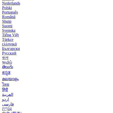
Nederlands
Polski
Português
Română
Shqip
Suomi
Svenska
Tiếng Việt
Türkçe
ελληνικά
Български
Русский
বাংলা
বதமிழ்
తెలుగు
ಕನ್ನಡ
മലയാളം
ไทย
हिंदी
العربية
اردو
فارسی
עִברִית