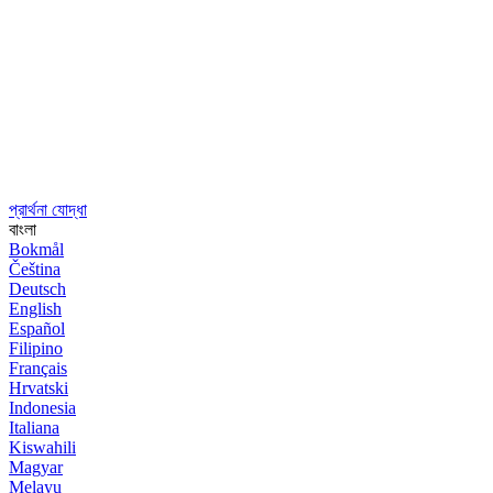
প্রার্থনা যোদ্ধা
বাংলা
Bokmål
Čeština
Deutsch
English
Español
Filipino
Français
Hrvatski
Indonesia
Italiana
Kiswahili
Magyar
Melayu