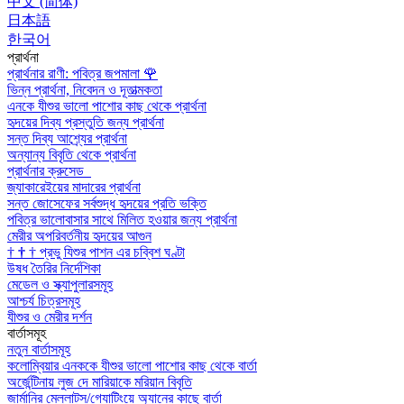
中文 (简体)
日本語
한국어
প্রার্থনা
প্রার্থনার রাণী: পবিত্র জপমালা
🌹
ভিন্ন প্রার্থনা, নিবেদন ও দূতাত্মকতা
এনকে যীশুর ভালো পাশোর কাছ থেকে প্রার্থনা
হৃদয়ের দিব্য প্রস্তুতি জন্য প্রার্থনা
সন্ত দিব্য আশ্র্যের প্রার্থনা
অন্যান্য বিবৃতি থেকে প্রার্থনা
প্রার্থনার ক্রুসেড
জ্যাকারেইয়ের মাদারের প্রার্থনা
সন্ত জোসেফের সর্বশুদ্ধ হৃদয়ের প্রতি ভক্তি
পবিত্র ভালোবাসার সাথে মিলিত হওয়ার জন্য প্রার্থনা
মেরীর অপরিবর্তনীয় হৃদয়ের আগুন
†
†
†
প্রভু যিশুর পাশন এর চব্বিশ ঘণ্টা
উষধ তৈরির নির্দেশিকা
মেডেল ও স্ক্যাপুলারসমূহ
আশ্চর্য চিত্রসমূহ
যীশুর ও মেরীর দর্শন
বার্তাসমূহ
নতুন বার্তাসমূহ
কলোম্বিয়ার এনককে যীশুর ভালো পাশোর কাছ থেকে বার্তা
অর্জেন্টিনায় লুজ দে মারিয়াকে মরিয়ান বিবৃতি
জার্মানির মেল্লাট্‌স/গ্যোটিংয়ে অ্যানের কাছে বার্তা