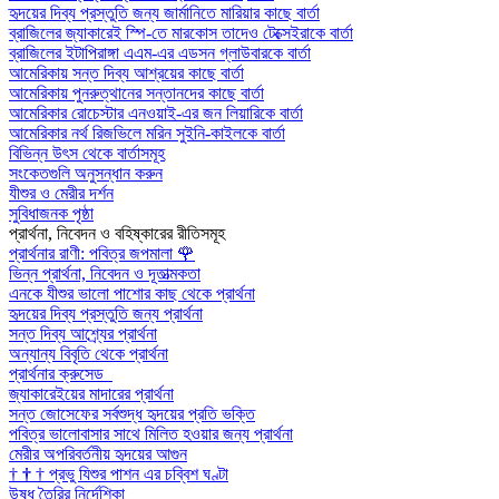
হৃদয়ের দিব্য প্রস্তুতি জন্য জার্মানিতে মারিয়ার কাছে বার্তা
ব্রাজিলের জ্যাকারেই স্পি-তে মারকোস তাদেও টেক্সেইরাকে বার্তা
ব্রাজিলের ইটাপিরাঙ্গা এএম-এর এডসন গ্লাউবারকে বার্তা
আমেরিকায় সন্ত দিব্য আশ্রয়ের কাছে বার্তা
আমেরিকায় পুনরুত্থানের সন্তানদের কাছে বার্তা
আমেরিকার রোচেস্টার এনওয়াই-এর জন লিয়ারিকে বার্তা
আমেরিকার নর্থ রিজভিলে মরিন সুইনি-কাইলকে বার্তা
বিভিন্ন উৎস থেকে বার্তাসমূহ
সংকেতগুলি অনুসন্ধান করুন
যীশুর ও মেরীর দর্শন
সুবিধাজনক পৃষ্ঠা
প্রার্থনা, নিবেদন ও বহিষ্কারের রীতিসমূহ
প্রার্থনার রাণী: পবিত্র জপমালা
🌹
ভিন্ন প্রার্থনা, নিবেদন ও দূতাত্মকতা
এনকে যীশুর ভালো পাশোর কাছ থেকে প্রার্থনা
হৃদয়ের দিব্য প্রস্তুতি জন্য প্রার্থনা
সন্ত দিব্য আশ্র্যের প্রার্থনা
অন্যান্য বিবৃতি থেকে প্রার্থনা
প্রার্থনার ক্রুসেড
জ্যাকারেইয়ের মাদারের প্রার্থনা
সন্ত জোসেফের সর্বশুদ্ধ হৃদয়ের প্রতি ভক্তি
পবিত্র ভালোবাসার সাথে মিলিত হওয়ার জন্য প্রার্থনা
মেরীর অপরিবর্তনীয় হৃদয়ের আগুন
†
†
†
প্রভু যিশুর পাশন এর চব্বিশ ঘণ্টা
উষধ তৈরির নির্দেশিকা