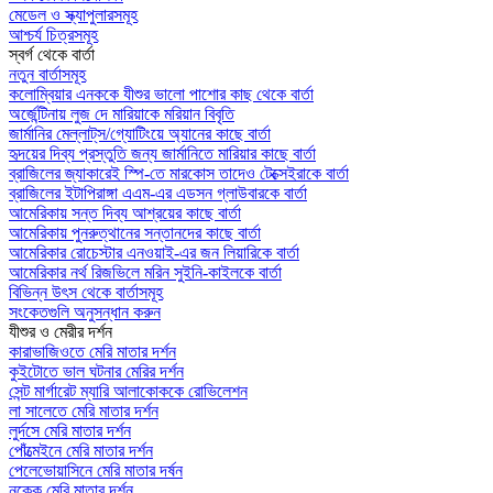
মেডেল ও স্ক্যাপুলারসমূহ
আশ্চর্য চিত্রসমূহ
স্বর্গ থেকে বার্তা
নতুন বার্তাসমূহ
কলোম্বিয়ার এনককে যীশুর ভালো পাশোর কাছ থেকে বার্তা
অর্জেন্টিনায় লুজ দে মারিয়াকে মরিয়ান বিবৃতি
জার্মানির মেল্লাট্‌স/গ্যোটিংয়ে অ্যানের কাছে বার্তা
হৃদয়ের দিব্য প্রস্তুতি জন্য জার্মানিতে মারিয়ার কাছে বার্তা
ব্রাজিলের জ্যাকারেই স্পি-তে মারকোস তাদেও টেক্সেইরাকে বার্তা
ব্রাজিলের ইটাপিরাঙ্গা এএম-এর এডসন গ্লাউবারকে বার্তা
আমেরিকায় সন্ত দিব্য আশ্রয়ের কাছে বার্তা
আমেরিকায় পুনরুত্থানের সন্তানদের কাছে বার্তা
আমেরিকার রোচেস্টার এনওয়াই-এর জন লিয়ারিকে বার্তা
আমেরিকার নর্থ রিজভিলে মরিন সুইনি-কাইলকে বার্তা
বিভিন্ন উৎস থেকে বার্তাসমূহ
সংকেতগুলি অনুসন্ধান করুন
যীশুর ও মেরীর দর্শন
কারাভাজিওতে মেরি মাতার দর্শন
কুইটোতে ভাল ঘটনার মেরির দর্শন
সেন্ট মার্গারেট ম্যারি আলাকোককে রোভিলেশন
লা সালেতে মেরি মাতার দর্শন
লুর্দসে মেরি মাতার দর্শন
পোঁত্মেইনে মেরি মাতার দর্শন
পেলেভোয়াসিনে মেরি মাতার দর্ষন
নক্কে মেরি মাতার দর্শন