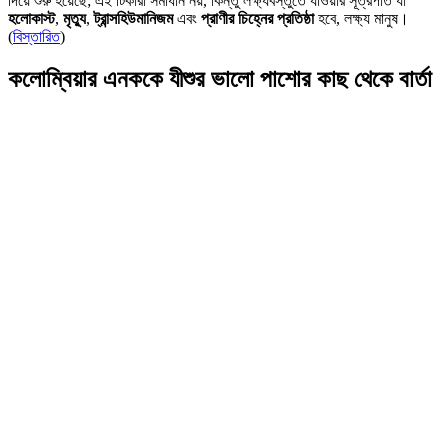
দিয়ে শুরু হয়েছে; এই টিকারা সমাধান নয়, কিন্তু লক্ষ্যবস্তুতে যাওয়ার সূত্রপাত যা
হলোকাস্ট
,
মৃত্যু
,
ট্রান্সহিউমানিজম
এবং
প্রাণীর চিহ্নের প্রতিষ্ঠা
হবে, লক্ষ্য মানুষ।
(
বিস্তারিত
)
কলোম্বিয়ার এনককে যীশুর ভালো পাশোর কাছ থেকে বার্তা