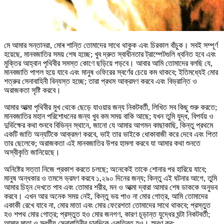
মে আমার সন্তানরা, মোৰ শান্তি তোমাদের সাথে থাকুক এবং চিরকাল বাঁচুক। সবই সম্পূর্ণ
হয়েছে, মানবজাতির সময় শেষ হচ্ছে; খুব দ্রুত স্বাধীনতার ট্রাম্পেটগুলি ধ্বনিত হবে এবং
মুক্তির আহ্বান পৃথিবীর সমস্ত কোণে ছড়িয়ে পড়বে। আবার আমি তোমাদের বলছি যে,
মানবজাতি পাগল হয়ে যাবে এবং মানুষ ওফিরের স্বর্ণের চেয়ে কম থাকবে; ইতিমধ্যেই মোর
শত্রুর সেনাবাহিনী বিন্যস্ত হচ্ছে; তারা প্রথম আক্রমণ করবে এবং বিভ্রান্তি ও
অরাজকতা সৃষ্টি করবে।
আমার আত্মা পৃথিবীর মুখ থেকে ছেড়ে যাওয়ার জন্য নিকটবর্তী, লিখিত সব কিছু শুরু করতে;
মানবজাতির মহান পরিশোধনের জন্য খুব কম সময় বাকি আছে; যখন তুমি যুদ্ধ, বিপর্যয় ও
দুর্ভিক্ষের কথা শুনবে বিভিন্ন স্থানে, জানো যে আমার আগমন কাছাকাছি, কিন্তু প্রথমে
একটি জাতি অন্যটিকে আক্রমণ করবে, ভাই তার ভাইকে ধোকাবাজী করে দেবে এবং পিতা
তার ছেলেকে; অরাজকতা এই মানবজাতির উপর হামলা করবে যা আমার কথা শুনতে
অস্বীকৃতি জানিয়েছে।
অনিষ্টের সত্তা নিজে প্রকাশ করতে চলছে; অনেকেই তাকে শোনার পর হারিয়ে যাবে;
মানুষ অন্ধকার ও তমসে ভ্রমণ করবে ১,২৯০ দিনের জন্য; কিন্তু এই ঘটনার আগে, তুমি
আমার চিহ্ন দেখতে পাব এবং তোমার শরীর, মন ও আত্মা দ্বারা আমার শেষ ডাককে অনুভব
করবে। এখন আর অনেক সময় নেই, কিন্তু ভয় পাও না মোর গোত্র, আমি তোমাদের
একাকী রেখে যাবে না, মোর মাতা এবং মোর ফেরেশতা তোমাদের সাথে থাকবে; প্রস্তুত
হও শপথ মোর গোত্র; প্রস্তুত হও মোর জনগণ, কারণ চূড়ান্ত যুদ্ধের ঘন্টা নিকটবর্তী;
আমার মাতা ও স্বর্গীয় সেনাবাহিনীর চারদিকে একত্রিত হও। স্মরণ কর: