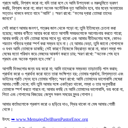
গ্রামে আছি, বিশ্বাস করো না; যদি তারা বলে যে আমি উপত্যকা ও মরুভূমিতে ভ্রমণ
করছি, বিশ্বাস করো না; কারণ অনেক অলৌকিক দূত আবির্ভাব হবে, যার মধ্যে অন্যায়ের
সত্তাও থাকবে বলতে যাবে "আমি"। স্মরণ রাখো: "ফলের দ্বারা তোমরা তাদের
জানবে"।
সেই কারণে আমার জনগণ, শত্রুর জাল থেকে পড়ো না; তুমি ইতিমধ্যে চেতনা করা
হয়েছে; আমার বাণীতে আহার করো যাতে আগামী সময়গুলোকে আলোচনায় করতে পারো;
আবার বলছি যে যদি তোমরা মমের সাথে দৃঢ় থাকো এবং আমার নীতিগুলোর সঙ্গে, কোনও
শয়তান শক্তির দ্বারা স্পর্শ করা সম্ভব হবে না। হে আমার ভেড়া, তুমি জানো গোপালকে
ও যখন আমি তোমাকে ডাকছি; সেই কারণে নিজেকে বিভ্রান্ত করো না, কারণ লম্বা পশু
মেষের মতো পরিধান করে মেষদের আকর্ষণ করতে চায়; স্মরণ রাখো: "অনেক শেষ হবে
প্রথম এবং অনেক প্রথম হবে শেষ"।
আগামী দিনগুলোর জন্য ভয় করো না; আমি তাদেরকে সম্ভবত তাড়াতাড়ি পাস করাব;
প্রার্থনা করো ও প্রার্থনা করো যাতে তারা সংক্ষিপ্ত হয়; তোমার প্রার্থনা, বিশ্বস্ততা এবং
ভাইদের প্রতি স্নেহ হবে তোমার শক্তি; স্মরণ রাখো: আমি তোমাদের ভালোবাসি মেষেরা
আমার গোষ্ঠী থেকে; যদি তুমি আমার সঙ্গে একত্রিত থাকো, লম্বা ও তার অনুসারীরা
তোমাকে স্পর্শ করতে পারবে না; আবার বলছি যে আমি তোমাদের ভালোবাসি, ভয় করো না,
পিতা এবং গোপালের বিজয়ের: জেসুস সকল সময়ের সুন্দর গোপাল।
আমার বার্তাগুলোকে প্রকাশ করো ও ছড়িয়ে দাও, স্থির থাকো না মেষ আমার গোষ্ঠী
থেকে।
উৎস:
➥ www.MensajesDelBuenPastorEnoc.org