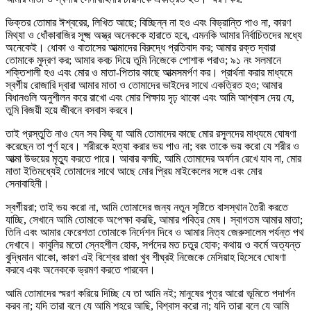
ভিক্তর তোমার ঈশ্বরের, লিখিত আছে; বিচ্ছিন্ন না হও এবং বিভ্রান্তি পাও না, কারণ
মিথ্যা ও ধোঁকাবাজির সূক্ষ্ম অস্ত্র অনেককে হারাতে হবে, এমনকি আমার নির্বাচিতদের মধ্যে
অনেকেই। ধোকা ও বাতাসের আত্মাদের বিরুদ্ধে প্রতিবাদ কর; আমার রক্ত দ্বারা
তোমাকে মুদ্রণ কর; আমার কবচ দিয়ে তুমি নিজেকে পোশাক পরাও; ৯১ নং সলমানে
শক্তিশালী হও এবং মোর ও মাতা-পিতার কাছে আত্মসমর্পণ কর। প্রার্থনা করার মাধ্যমে
স্বর্গীয় রোজারি দ্বারা আমার মাতা ও তোমাদের ভাইদের সাথে একত্রিত হও; আমার
বিধানগুলি অনুশীলন করে রাখো এবং মোর শিক্ষায় দৃঢ় থাকো এবং আমি আশ্বাস দেয় যে,
তুমি বিজয়ী হয়ে জীবনে বসবাস করবে।
তাই প্রস্তুতি নাও যেন সব কিছু যা আমি তোমাদের কাছে মোর রসুলদের মাধ্যমে ঘোষণা
করেছেন তা পূর্ণ হবে। শরীরকে হত্যা করার ভয় পাও না; বরং তাকে ভয় করো যে শরীর ও
আত্মা উভয়ের মৃত্যু করতে পারে। আবার বলছি, আমি তোমাদের অর্ফান রেখে যাব না, মোর
মাতা ইতিমধ্যেই তোমাদের সাথে আছে মোর প্রিয় মাইকেলের সঙ্গে এবং মোর
সেনাবাহিনী।
স্বর্গীয়রা; তাই ভয় করো না, আমি তোমাদের জন্য নতুন সৃষ্টিতে বাসস্থান তৈরী করতে
যাচ্ছি, সেখানে আমি তোমাকে অপেক্ষা করছি, আমার পবিত্র মেষ। স্বাগতম আমার মাতা;
তিনি এবং আমার ফেরেশতা তোমাকে নির্দেশন দিবে ও আমার নিত্য জেরুসালেম পর্যন্ত পথ
দেখাবে। কাবুলির মতো স্নেহশীল হোক, সর্পদের মত চতুর হোক; কথায় ও কর্মে অত্যন্ত
বুদ্ধিমান থাকো, কারণ এই বিশ্বের রাজা খুব শীঘ্রই নিজেকে মেসিয়াহ হিসেবে ঘোষণা
করবে এবং অনেককে ভ্রমণ করতে পারবেন।
আমি তোমাদের স্মরণ করিয়ে দিচ্ছি যে তা আমি নই; মানুষের পুত্র আরো ভূমিতে পদার্পন
করব না; যদি তারা বলে যে আমি শহরে আছি, বিশ্বাস করো না; যদি তারা বলে যে আমি