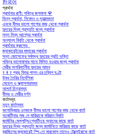
한국어
প্রার্থনা
প্রার্থনার রাণী: পবিত্র জপমালা
🌹
ভিন্ন প্রার্থনা, নিবেদন ও দূতাত্মকতা
এনকে যীশুর ভালো পাশোর কাছ থেকে প্রার্থনা
হৃদয়ের দিব্য প্রস্তুতি জন্য প্রার্থনা
সন্ত দিব্য আশ্র্যের প্রার্থনা
অন্যান্য বিবৃতি থেকে প্রার্থনা
প্রার্থনার ক্রুসেড
জ্যাকারেইয়ের মাদারের প্রার্থনা
সন্ত জোসেফের সর্বশুদ্ধ হৃদয়ের প্রতি ভক্তি
পবিত্র ভালোবাসার সাথে মিলিত হওয়ার জন্য প্রার্থনা
মেরীর অপরিবর্তনীয় হৃদয়ের আগুন
†
†
†
প্রভু যিশুর পাশন এর চব্বিশ ঘণ্টা
উষধ তৈরির নির্দেশিকা
মেডেল ও স্ক্যাপুলারসমূহ
আশ্চর্য চিত্রসমূহ
যীশুর ও মেরীর দর্শন
বার্তাসমূহ
নতুন বার্তাসমূহ
কলোম্বিয়ার এনককে যীশুর ভালো পাশোর কাছ থেকে বার্তা
অর্জেন্টিনায় লুজ দে মারিয়াকে মরিয়ান বিবৃতি
জার্মানির মেল্লাট্‌স/গ্যোটিংয়ে অ্যানের কাছে বার্তা
হৃদয়ের দিব্য প্রস্তুতি জন্য জার্মানিতে মারিয়ার কাছে বার্তা
ব্রাজিলের জ্যাকারেই স্পি-তে মারকোস তাদেও টেক্সেইরাকে বার্তা