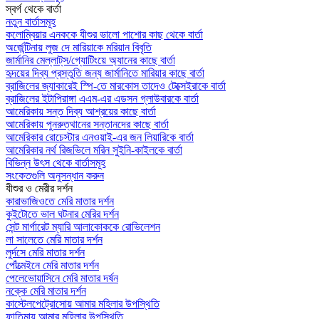
স্বর্গ থেকে বার্তা
নতুন বার্তাসমূহ
কলোম্বিয়ার এনককে যীশুর ভালো পাশোর কাছ থেকে বার্তা
অর্জেন্টিনায় লুজ দে মারিয়াকে মরিয়ান বিবৃতি
জার্মানির মেল্লাট্‌স/গ্যোটিংয়ে অ্যানের কাছে বার্তা
হৃদয়ের দিব্য প্রস্তুতি জন্য জার্মানিতে মারিয়ার কাছে বার্তা
ব্রাজিলের জ্যাকারেই স্পি-তে মারকোস তাদেও টেক্সেইরাকে বার্তা
ব্রাজিলের ইটাপিরাঙ্গা এএম-এর এডসন গ্লাউবারকে বার্তা
আমেরিকায় সন্ত দিব্য আশ্রয়ের কাছে বার্তা
আমেরিকায় পুনরুত্থানের সন্তানদের কাছে বার্তা
আমেরিকার রোচেস্টার এনওয়াই-এর জন লিয়ারিকে বার্তা
আমেরিকার নর্থ রিজভিলে মরিন সুইনি-কাইলকে বার্তা
বিভিন্ন উৎস থেকে বার্তাসমূহ
সংকেতগুলি অনুসন্ধান করুন
যীশুর ও মেরীর দর্শন
কারাভাজিওতে মেরি মাতার দর্শন
কুইটোতে ভাল ঘটনার মেরির দর্শন
সেন্ট মার্গারেট ম্যারি আলাকোককে রোভিলেশন
লা সালেতে মেরি মাতার দর্শন
লুর্দসে মেরি মাতার দর্শন
পোঁত্মেইনে মেরি মাতার দর্শন
পেলেভোয়াসিনে মেরি মাতার দর্ষন
নক্কে মেরি মাতার দর্শন
কাস্টেলপেট্রোসোয় আমার মহিলার উপস্থিতি
ফাতিমায় আমার মহিলার উপস্থিতি