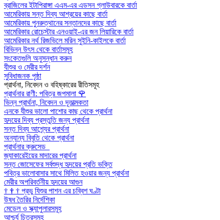
ব্রাজিলের ইটাপিরাঙ্গা এএম-এর এডসন গ্লাউবারকে বার্তা
আমেরিকায় সন্ত দিব্য আশ্রয়ের কাছে বার্তা
আমেরিকায় পুনরুত্থানের সন্তানদের কাছে বার্তা
আমেরিকার রোচেস্টার এনওয়াই-এর জন লিয়ারিকে বার্তা
আমেরিকার নর্থ রিজভিলে মরিন সুইনি-কাইলকে বার্তা
বিভিন্ন উৎস থেকে বার্তাসমূহ
সংকেতগুলি অনুসন্ধান করুন
যীশুর ও মেরীর দর্শন
সুবিধাজনক পৃষ্ঠা
প্রার্থনা, নিবেদন ও বহিষ্কারের রীতিসমূহ
প্রার্থনার রাণী: পবিত্র জপমালা
🌹
ভিন্ন প্রার্থনা, নিবেদন ও দূতাত্মকতা
এনকে যীশুর ভালো পাশোর কাছ থেকে প্রার্থনা
হৃদয়ের দিব্য প্রস্তুতি জন্য প্রার্থনা
সন্ত দিব্য আশ্র্যের প্রার্থনা
অন্যান্য বিবৃতি থেকে প্রার্থনা
প্রার্থনার ক্রুসেড
জ্যাকারেইয়ের মাদারের প্রার্থনা
সন্ত জোসেফের সর্বশুদ্ধ হৃদয়ের প্রতি ভক্তি
পবিত্র ভালোবাসার সাথে মিলিত হওয়ার জন্য প্রার্থনা
মেরীর অপরিবর্তনীয় হৃদয়ের আগুন
†
†
†
প্রভু যিশুর পাশন এর চব্বিশ ঘণ্টা
উষধ তৈরির নির্দেশিকা
মেডেল ও স্ক্যাপুলারসমূহ
আশ্চর্য চিত্রসমূহ