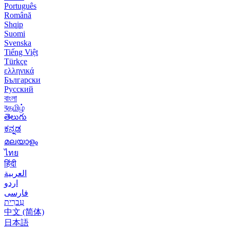
Português
Română
Shqip
Suomi
Svenska
Tiếng Việt
Türkçe
ελληνικά
Български
Русский
বাংলা
বதமிழ்
తెలుగు
ಕನ್ನಡ
മലയാളം
ไทย
हिंदी
العربية
اردو
فارسی
עִברִית
中文 (简体)
日本語