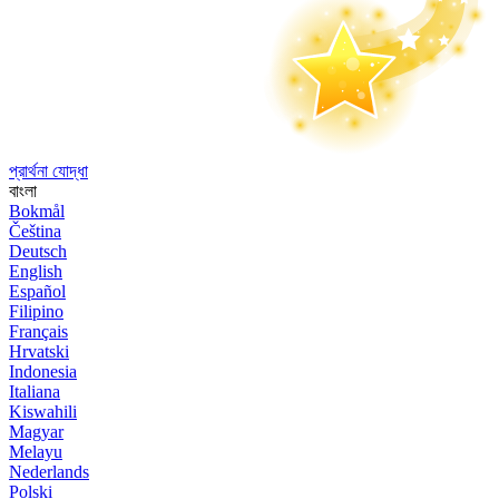
প্রার্থনা যোদ্ধা
বাংলা
Bokmål
Čeština
Deutsch
English
Español
Filipino
Français
Hrvatski
Indonesia
Italiana
Kiswahili
Magyar
Melayu
Nederlands
Polski