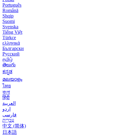
Português
Română
Shqip
Suomi
Svenska
Tiếng Việt
Türkçe
ελληνικά
Български
Русский
தமிழ்
తెలుగు
ಕನ್ನಡ
മലയാളം
ไทย
বাংলা
हिंदी
العربية
اردو
فارسی
עִברִית
中文 (简体)
日本語