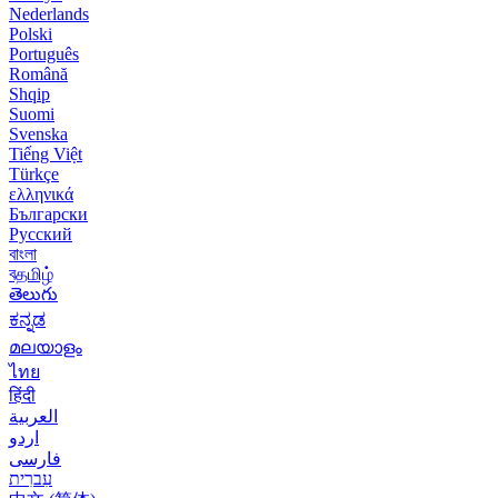
Nederlands
Polski
Português
Română
Shqip
Suomi
Svenska
Tiếng Việt
Türkçe
ελληνικά
Български
Русский
বাংলা
বதமிழ்
తెలుగు
ಕನ್ನಡ
മലയാളം
ไทย
हिंदी
العربية
اردو
فارسی
עִברִית