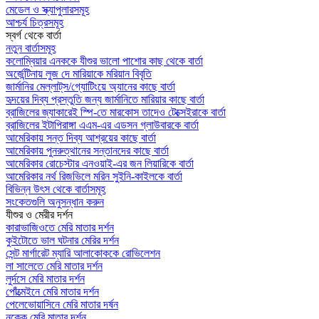
মেডেল ও স্ক্যাপুলারসমূহ
আশ্চর্য চিত্রসমূহ
স্বর্গ থেকে বার্তা
নতুন বার্তাসমূহ
কলোম্বিয়ার এনককে যীশুর ভালো পাশোর কাছ থেকে বার্তা
অর্জেন্টিনায় লুজ দে মারিয়াকে মরিয়ান বিবৃতি
জার্মানির মেল্লাট্‌স/গ্যোটিংয়ে অ্যানের কাছে বার্তা
হৃদয়ের দিব্য প্রস্তুতি জন্য জার্মানিতে মারিয়ার কাছে বার্তা
ব্রাজিলের জ্যাকারেই স্পি-তে মারকোস তাদেও টেক্সেইরাকে বার্তা
ব্রাজিলের ইটাপিরাঙ্গা এএম-এর এডসন গ্লাউবারকে বার্তা
আমেরিকায় সন্ত দিব্য আশ্রয়ের কাছে বার্তা
আমেরিকায় পুনরুত্থানের সন্তানদের কাছে বার্তা
আমেরিকার রোচেস্টার এনওয়াই-এর জন লিয়ারিকে বার্তা
আমেরিকার নর্থ রিজভিলে মরিন সুইনি-কাইলকে বার্তা
বিভিন্ন উৎস থেকে বার্তাসমূহ
সংকেতগুলি অনুসন্ধান করুন
যীশুর ও মেরীর দর্শন
কারাভাজিওতে মেরি মাতার দর্শন
কুইটোতে ভাল ঘটনার মেরির দর্শন
সেন্ট মার্গারেট ম্যারি আলাকোককে রোভিলেশন
লা সালেতে মেরি মাতার দর্শন
লুর্দসে মেরি মাতার দর্শন
পোঁত্মেইনে মেরি মাতার দর্শন
পেলেভোয়াসিনে মেরি মাতার দর্ষন
নক্কে মেরি মাতার দর্শন