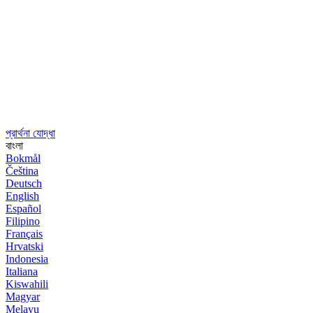
প্রার্থনা যোদ্ধা
বাংলা
Bokmål
Čeština
Deutsch
English
Español
Filipino
Français
Hrvatski
Indonesia
Italiana
Kiswahili
Magyar
Melayu