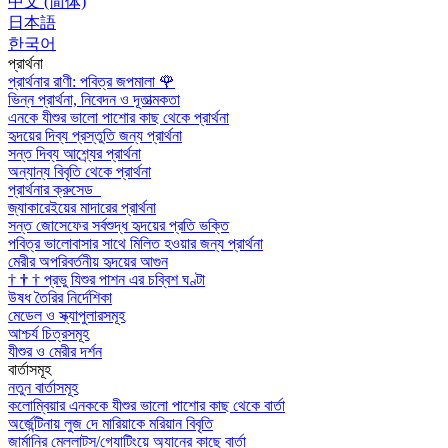
中文 (简体)
日本語
한국어
প্রার্থনা
প্রার্থনার রাণী: পবিত্র জপমালা
🌹
ভিন্ন প্রার্থনা, নিবেদন ও দূতাত্মকতা
এনকে যীশুর ভালো পাশোর কাছ থেকে প্রার্থনা
হৃদয়ের দিব্য প্রস্তুতি জন্য প্রার্থনা
সন্ত দিব্য আশ্র্যের প্রার্থনা
অন্যান্য বিবৃতি থেকে প্রার্থনা
প্রার্থনার ক্রুসেড
জ্যাকারেইয়ের মাদারের প্রার্থনা
সন্ত জোসেফের সর্বশুদ্ধ হৃদয়ের প্রতি ভক্তি
পবিত্র ভালোবাসার সাথে মিলিত হওয়ার জন্য প্রার্থনা
মেরীর অপরিবর্তনীয় হৃদয়ের আগুন
†
†
†
প্রভু যিশুর পাশন এর চব্বিশ ঘণ্টা
উষধ তৈরির নির্দেশিকা
মেডেল ও স্ক্যাপুলারসমূহ
আশ্চর্য চিত্রসমূহ
যীশুর ও মেরীর দর্শন
বার্তাসমূহ
নতুন বার্তাসমূহ
কলোম্বিয়ার এনককে যীশুর ভালো পাশোর কাছ থেকে বার্তা
অর্জেন্টিনায় লুজ দে মারিয়াকে মরিয়ান বিবৃতি
জার্মানির মেল্লাট্‌স/গ্যোটিংয়ে অ্যানের কাছে বার্তা