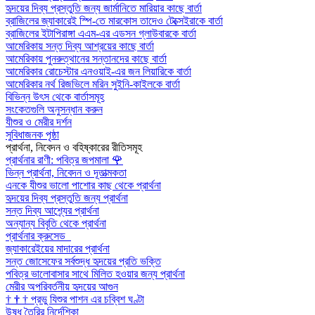
হৃদয়ের দিব্য প্রস্তুতি জন্য জার্মানিতে মারিয়ার কাছে বার্তা
ব্রাজিলের জ্যাকারেই স্পি-তে মারকোস তাদেও টেক্সেইরাকে বার্তা
ব্রাজিলের ইটাপিরাঙ্গা এএম-এর এডসন গ্লাউবারকে বার্তা
আমেরিকায় সন্ত দিব্য আশ্রয়ের কাছে বার্তা
আমেরিকায় পুনরুত্থানের সন্তানদের কাছে বার্তা
আমেরিকার রোচেস্টার এনওয়াই-এর জন লিয়ারিকে বার্তা
আমেরিকার নর্থ রিজভিলে মরিন সুইনি-কাইলকে বার্তা
বিভিন্ন উৎস থেকে বার্তাসমূহ
সংকেতগুলি অনুসন্ধান করুন
যীশুর ও মেরীর দর্শন
সুবিধাজনক পৃষ্ঠা
প্রার্থনা, নিবেদন ও বহিষ্কারের রীতিসমূহ
প্রার্থনার রাণী: পবিত্র জপমালা
🌹
ভিন্ন প্রার্থনা, নিবেদন ও দূতাত্মকতা
এনকে যীশুর ভালো পাশোর কাছ থেকে প্রার্থনা
হৃদয়ের দিব্য প্রস্তুতি জন্য প্রার্থনা
সন্ত দিব্য আশ্র্যের প্রার্থনা
অন্যান্য বিবৃতি থেকে প্রার্থনা
প্রার্থনার ক্রুসেড
জ্যাকারেইয়ের মাদারের প্রার্থনা
সন্ত জোসেফের সর্বশুদ্ধ হৃদয়ের প্রতি ভক্তি
পবিত্র ভালোবাসার সাথে মিলিত হওয়ার জন্য প্রার্থনা
মেরীর অপরিবর্তনীয় হৃদয়ের আগুন
†
†
†
প্রভু যিশুর পাশন এর চব্বিশ ঘণ্টা
উষধ তৈরির নির্দেশিকা