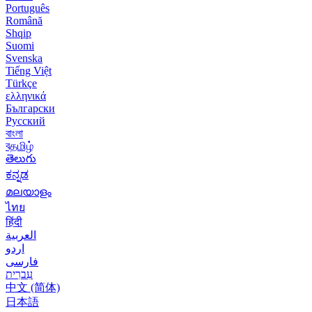
Português
Română
Shqip
Suomi
Svenska
Tiếng Việt
Türkçe
ελληνικά
Български
Русский
বাংলা
বதமிழ்
తెలుగు
ಕನ್ನಡ
മലയാളം
ไทย
हिंदी
العربية
اردو
فارسی
עִברִית
中文 (简体)
日本語