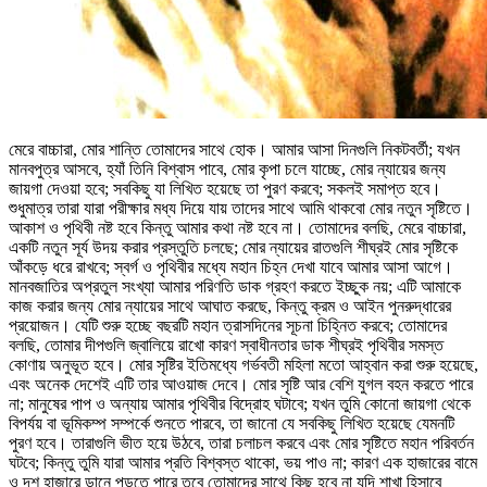
মেরে বাচ্চারা, মোর শান্তি তোমাদের সাথে হোক। আমার আসা দিনগুলি নিকটবর্তী; যখন
মানবপুত্র আসবে, হ্যাঁ তিনি বিশ্বাস পাবে, মোর কৃপা চলে যাচ্ছে, মোর ন্যায়ের জন্য
জায়গা দেওয়া হবে; সবকিছু যা লিখিত হয়েছে তা পুরণ করবে; সকলই সমাপ্ত হবে।
শুধুমাত্র তারা যারা পরীক্ষার মধ্য দিয়ে যায় তাদের সাথে আমি থাকবো মোর নতুন সৃষ্টিতে।
আকাশ ও পৃথিবী নষ্ট হবে কিন্তু আমার কথা নষ্ট হবে না। তোমাদের বলছি, মেরে বাচ্চারা,
একটি নতুন সূর্য উদয় করার প্রস্তুতি চলছে; মোর ন্যায়ের রাতগুলি শীঘ্রই মোর সৃষ্টিকে
আঁকড়ে ধরে রাখবে; স্বর্গ ও পৃথিবীর মধ্যে মহান চিহ্ন দেখা যাবে আমার আসা আগে।
মানবজাতির অপ্রতুল সংখ্যা আমার পরিণতি ডাক গ্রহণ করতে ইচ্ছুক নয়; এটি আমাকে
কাজ করার জন্য মোর ন্যায়ের সাথে আঘাত করছে, কিন্তু ক্রম ও আইন পুনরুদ্ধারের
প্রয়োজন। যেটি শুরু হচ্ছে বছরটি মহান ত্রাসদিনের সূচনা চিহ্নিত করবে; তোমাদের
বলছি, তোমার দীপগুলি জ্বালিয়ে রাখো কারণ স্বাধীনতার ডাক শীঘ্রই পৃথিবীর সমস্ত
কোণায় অনুভূত হবে। মোর সৃষ্টির ইতিমধ্যে গর্ভবতী মহিলা মতো আহ্বান করা শুরু হয়েছে,
এবং অনেক দেশেই এটি তার আওয়াজ দেবে। মোর সৃষ্টি আর বেশি যুগল বহন করতে পারে
না; মানুষের পাপ ও অন্যায় আমার পৃথিবীর বিদ্রোহ ঘটাবে; যখন তুমি কোনো জায়গা থেকে
বিপর্যয় বা ভূমিকম্প সম্পর্কে শুনতে পারবে, তা জানো যে সবকিছু লিখিত হয়েছে যেমনটি
পুরণ হবে। তারাগুলি ভীত হয়ে উঠবে, তারা চলাচল করবে এবং মোর সৃষ্টিতে মহান পরিবর্তন
ঘটবে; কিন্তু তুমি যারা আমার প্রতি বিশ্বস্ত থাকো, ভয় পাও না; কারণ এক হাজারের বামে
ও দশ হাজারে ডানে পড়তে পারে তবে তোমাদের সাথে কিছু হবে না যদি শাখা হিসাবে