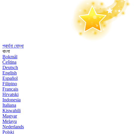
প্রার্থনা যোদ্ধা
বাংলা
Bokmål
Čeština
Deutsch
English
Español
Filipino
Français
Hrvatski
Indonesia
Italiana
Kiswahili
Magyar
Melayu
Nederlands
Polski