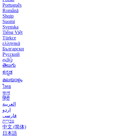
Português
Română
Shqip
Suomi
Svenska
Tiếng Việt
Türkçe
ελληνικά
Български
Русский
தமிழ்
తెలుగు
ಕನ್ನಡ
മലയാളം
ไทย
বাংলা
हिंदी
العربية
اردو
فارسی
עִברִית
中文 (简体)
日本語