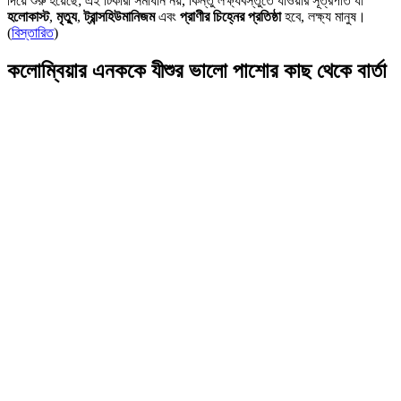
দিয়ে শুরু হয়েছে; এই টিকারা সমাধান নয়, কিন্তু লক্ষ্যবস্তুতে যাওয়ার সূত্রপাত যা
হলোকাস্ট
,
মৃত্যু
,
ট্রান্সহিউমানিজম
এবং
প্রাণীর চিহ্নের প্রতিষ্ঠা
হবে, লক্ষ্য মানুষ।
(
বিস্তারিত
)
কলোম্বিয়ার এনককে যীশুর ভালো পাশোর কাছ থেকে বার্তা