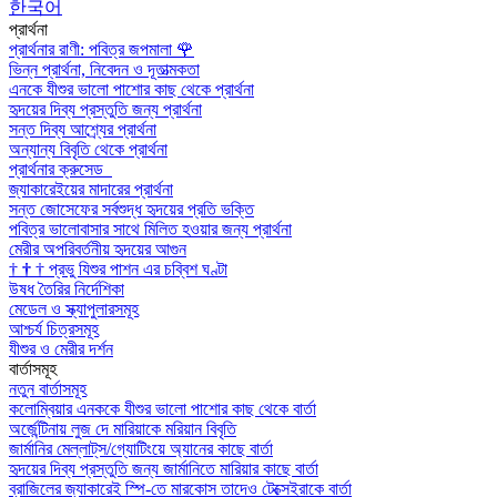
한국어
প্রার্থনা
প্রার্থনার রাণী: পবিত্র জপমালা
🌹
ভিন্ন প্রার্থনা, নিবেদন ও দূতাত্মকতা
এনকে যীশুর ভালো পাশোর কাছ থেকে প্রার্থনা
হৃদয়ের দিব্য প্রস্তুতি জন্য প্রার্থনা
সন্ত দিব্য আশ্র্যের প্রার্থনা
অন্যান্য বিবৃতি থেকে প্রার্থনা
প্রার্থনার ক্রুসেড
জ্যাকারেইয়ের মাদারের প্রার্থনা
সন্ত জোসেফের সর্বশুদ্ধ হৃদয়ের প্রতি ভক্তি
পবিত্র ভালোবাসার সাথে মিলিত হওয়ার জন্য প্রার্থনা
মেরীর অপরিবর্তনীয় হৃদয়ের আগুন
†
†
†
প্রভু যিশুর পাশন এর চব্বিশ ঘণ্টা
উষধ তৈরির নির্দেশিকা
মেডেল ও স্ক্যাপুলারসমূহ
আশ্চর্য চিত্রসমূহ
যীশুর ও মেরীর দর্শন
বার্তাসমূহ
নতুন বার্তাসমূহ
কলোম্বিয়ার এনককে যীশুর ভালো পাশোর কাছ থেকে বার্তা
অর্জেন্টিনায় লুজ দে মারিয়াকে মরিয়ান বিবৃতি
জার্মানির মেল্লাট্‌স/গ্যোটিংয়ে অ্যানের কাছে বার্তা
হৃদয়ের দিব্য প্রস্তুতি জন্য জার্মানিতে মারিয়ার কাছে বার্তা
ব্রাজিলের জ্যাকারেই স্পি-তে মারকোস তাদেও টেক্সেইরাকে বার্তা