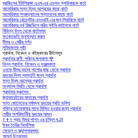
ব্রাজিলের ইটাপিরাঙ্গা এএম-এর এডসন গ্লাউবারকে বার্তা
আমেরিকায় সন্ত দিব্য আশ্রয়ের কাছে বার্তা
আমেরিকায় পুনরুত্থানের সন্তানদের কাছে বার্তা
আমেরিকার রোচেস্টার এনওয়াই-এর জন লিয়ারিকে বার্তা
আমেরিকার নর্থ রিজভিলে মরিন সুইনি-কাইলকে বার্তা
বিভিন্ন উৎস থেকে বার্তাসমূহ
সংকেতগুলি অনুসন্ধান করুন
যীশুর ও মেরীর দর্শন
সুবিধাজনক পৃষ্ঠা
প্রার্থনা, নিবেদন ও বহিষ্কারের রীতিসমূহ
প্রার্থনার রাণী: পবিত্র জপমালা
🌹
ভিন্ন প্রার্থনা, নিবেদন ও দূতাত্মকতা
এনকে যীশুর ভালো পাশোর কাছ থেকে প্রার্থনা
হৃদয়ের দিব্য প্রস্তুতি জন্য প্রার্থনা
সন্ত দিব্য আশ্র্যের প্রার্থনা
অন্যান্য বিবৃতি থেকে প্রার্থনা
প্রার্থনার ক্রুসেড
জ্যাকারেইয়ের মাদারের প্রার্থনা
সন্ত জোসেফের সর্বশুদ্ধ হৃদয়ের প্রতি ভক্তি
পবিত্র ভালোবাসার সাথে মিলিত হওয়ার জন্য প্রার্থনা
মেরীর অপরিবর্তনীয় হৃদয়ের আগুন
†
†
†
প্রভু যিশুর পাশন এর চব্বিশ ঘণ্টা
উষধ তৈরির নির্দেশিকা
মেডেল ও স্ক্যাপুলারসমূহ
আশ্চর্য চিত্রসমূহ