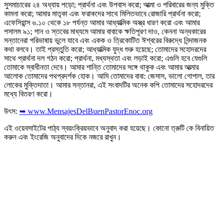
সুসমাচারের ২৪ অধ্যায় পড়ো; প্রার্থনা এবং উপবাস করো; আত্মা ও পরিবারের জন্য মুক্তি
কামনা করো; আমার মাতৃকা এবং ফরাকদের সাথে মিলিতভাবে রোজারি প্রার্থনা করো;
এফেসিয়ান্স ৬.১০ থেকে ১৮ পর্যন্ত আমার আধ্যাত্মিক অস্ত্র ধারণ করো এবং আমার
পসালম ৯১; গান ও স্তবের মাধ্যমে আমার বাবাকে ক্ষতিপূরণ দাও, কেননা অন্ধকারের
সন্তানেরা পরিভাষায় ভুলে যাবে এবং একক ও ত্রিকোটিত ঈশ্বরের বিরুদ্ধে নিন্দাজনক
কথা বলবে। তাই প্রস্তুতি করো; আধ্যাত্মিক যুদ্ধ শুরু হয়েছে; তোমাদের সহোদরদের
সাথে প্রার্থনা দল গঠন করো; প্রার্থনা, মধ্যস্থতা এবং লড়াই করো; এগুলি হবে যেগুলি
তোমাকে স্বাধীনতা দেবে। আমার শান্তি তোমাদের সঙ্গে থাকুক এবং আমার আত্মার
আলোক তোমাদের পথপ্রদর্শক হোক। আমি তোমাদের বাবা: জেসাস, ভালো গোপাল, তার
লোকের মুক্তিদাতা। আমার সন্তানরা, এই সংবাদটির অনেক কপি তোমাদের সহোদরদের
মধ্যে বিতরণ করো।
উৎস:
➥ www.MensajesDelBuenPastorEnoc.org
এই ওয়েবসাইটের পাঠ্য স্বয়ংক্রিয়ভাবে অনুবাদ করা হয়েছে। কোনো ত্রুটি কে বিনায়িত
করুন এবং ইংরেজি অনুবাদের দিকে নজরে রাখুন।