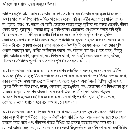
আঁকড়ে ধরে রাখো মোর অঙ্গুরের উপর।
তাই প্রস্তুতি নাও, আমার ভেড়ারা, কারণ তোমাদের স্বাধীনতার জন্য যুদ্ধ নিকটবর্তী;
আমার মাতৃ ও ফরিশ্তাগণকে ঘিরে থাকো; যেকোন পরীক্ষা কঠিন হতে পারে যদিও তা হয়
না, হ্রদয় হারাও না; জানো যে আমি তোমাকে আমার নতুন সৃষ্টিতে অপেক্ষায় রেখেছি, জীবন
দেবার জন্য প্রাচুর্যে। আমার মাতৃ ও ফরিশ্তাগণ তোমাদের দেখাশোনা করবে যদি তুমি
বিশ্বস্ত থাকো। বিভিন্ন জায়গায় বিপর্যয়ের বছর; অবিশ্বাস বৃদ্ধি পাবে; দুর্ভিক্ষ,
বেকারত্ব, রোগ এবং পানির অভাব মহান ত্রাসদিনের সূচনা চিহ্নিত করবে ও আমার আসা
নিকটবর্তী বলে ঘোষণা করবে। মোর শত্রু তার উপস্থিতি ঘোষণা করবে এবং মোর সৃষ্টি
শোকে আচ্ছন্ন হবে; পাখিরা অভিবাসন করবে এবং আকাশ লাল রঙের হয়ে যাবে; কিন্তু
তুমি, আমার জনগণ, ভুলো না; বরং বিশ্বাস রাখো; সব কিছুটি গুজব করতে হবে, জীবন,
শান্তি ও সম্মিলিত পুনর্জন্ম ঘটতে পারে পৃথিবীর সমস্ত কোণায়।
আমার সন্তানরা, যাও এবং অশেষ ধারণযোগ্য প্রোভিশন সংগ্রহ করো; কেননা দুর্ভিক্ষ
আসছে; বুদ্ধিমান হও; মিসরে জোসেফের মতো কাজ করে দেখো: প্রোভিশন সংগ্রহ করো,
কারণ কমপক্ষে সময় আসছে; পানি সংগ্রহ করো; ড্রাগস এবং টয়লেট ইম্প্লিমেন্টস সহ
প্রথম চিকিৎসা কিট রাখো; ম্যাচ, ক্লোথস, ব্ল্যাঙ্কেটস এবং তোমাদের এই দিনগুলোর মুখে
যাওয়ার জন্য যে সব প্রয়োজন। মনে রেখো এবং সতর্ক থাকো; আমার শত্রুর
আক্রমণগুলি ইতিমধ্যেই শুরু হয়েছে বলে মনে রাখো; প্রার্থনা ছাড়া হারিয়ে গেলে,
তোমাদের আত্মা হারানো হবে বলে মাথায় চলে যাও না।
আমার সন্তানরা, আমার শত্রুর মিথ্যে দ্বারা অন্যায্যগ্রস্ত হও না; কেননা তিনি এবং
তার অনুসারীগণ পৃথিবীতে "নতুন অর্ডার" নামে পরিচিত হবে, অনেককে ভুলিয়ে দেবে; যারা
হারানো হতে পারে এবং জীবনের বইয়ে লিখিত নয় তাদের হারানোর কথা মনে রাখো।
তোমরা আমার সন্তানরা, তোমাদের কাছে দেওয়া চিহ্নগুলিতে মনোনিবেশ করো; ম্যাথিউের