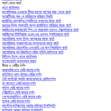
স্বর্গ থেকে বার্তা
নতুন বার্তাসমূহ
কলোম্বিয়ার এনককে যীশুর ভালো পাশোর কাছ থেকে বার্তা
অর্জেন্টিনায় লুজ দে মারিয়াকে মরিয়ান বিবৃতি
জার্মানির মেল্লাট্‌স/গ্যোটিংয়ে অ্যানের কাছে বার্তা
হৃদয়ের দিব্য প্রস্তুতি জন্য জার্মানিতে মারিয়ার কাছে বার্তা
ব্রাজিলের জ্যাকারেই স্পি-তে মারকোস তাদেও টেক্সেইরাকে বার্তা
ব্রাজিলের ইটাপিরাঙ্গা এএম-এর এডসন গ্লাউবারকে বার্তা
আমেরিকায় সন্ত দিব্য আশ্রয়ের কাছে বার্তা
আমেরিকায় পুনরুত্থানের সন্তানদের কাছে বার্তা
আমেরিকার রোচেস্টার এনওয়াই-এর জন লিয়ারিকে বার্তা
আমেরিকার নর্থ রিজভিলে মরিন সুইনি-কাইলকে বার্তা
বিভিন্ন উৎস থেকে বার্তাসমূহ
সংকেতগুলি অনুসন্ধান করুন
যীশুর ও মেরীর দর্শন
কারাভাজিওতে মেরি মাতার দর্শন
কুইটোতে ভাল ঘটনার মেরির দর্শন
সেন্ট মার্গারেট ম্যারি আলাকোককে রোভিলেশন
লা সালেতে মেরি মাতার দর্শন
লুর্দসে মেরি মাতার দর্শন
পোঁত্মেইনে মেরি মাতার দর্শন
পেলেভোয়াসিনে মেরি মাতার দর্ষন
নক্কে মেরি মাতার দর্শন
কাস্টেলপেট্রোসোয় আমার মহিলার উপস্থিতি
ফাতিমায় আমার মহিলার উপস্থিতি