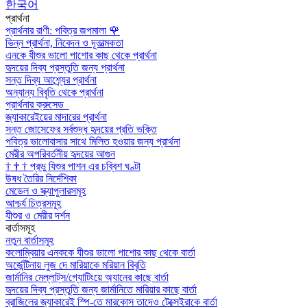
한국어
প্রার্থনা
প্রার্থনার রাণী: পবিত্র জপমালা
🌹
ভিন্ন প্রার্থনা, নিবেদন ও দূতাত্মকতা
এনকে যীশুর ভালো পাশোর কাছ থেকে প্রার্থনা
হৃদয়ের দিব্য প্রস্তুতি জন্য প্রার্থনা
সন্ত দিব্য আশ্র্যের প্রার্থনা
অন্যান্য বিবৃতি থেকে প্রার্থনা
প্রার্থনার ক্রুসেড
জ্যাকারেইয়ের মাদারের প্রার্থনা
সন্ত জোসেফের সর্বশুদ্ধ হৃদয়ের প্রতি ভক্তি
পবিত্র ভালোবাসার সাথে মিলিত হওয়ার জন্য প্রার্থনা
মেরীর অপরিবর্তনীয় হৃদয়ের আগুন
†
†
†
প্রভু যিশুর পাশন এর চব্বিশ ঘণ্টা
উষধ তৈরির নির্দেশিকা
মেডেল ও স্ক্যাপুলারসমূহ
আশ্চর্য চিত্রসমূহ
যীশুর ও মেরীর দর্শন
বার্তাসমূহ
নতুন বার্তাসমূহ
কলোম্বিয়ার এনককে যীশুর ভালো পাশোর কাছ থেকে বার্তা
অর্জেন্টিনায় লুজ দে মারিয়াকে মরিয়ান বিবৃতি
জার্মানির মেল্লাট্‌স/গ্যোটিংয়ে অ্যানের কাছে বার্তা
হৃদয়ের দিব্য প্রস্তুতি জন্য জার্মানিতে মারিয়ার কাছে বার্তা
ব্রাজিলের জ্যাকারেই স্পি-তে মারকোস তাদেও টেক্সেইরাকে বার্তা