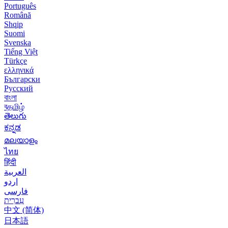
Português
Română
Shqip
Suomi
Svenska
Tiếng Việt
Türkçe
ελληνικά
Български
Русский
বাংলা
বதமிழ்
తెలుగు
ಕನ್ನಡ
മലയാളം
ไทย
हिंदी
العربية
اردو
فارسی
עִברִית
中文 (简体)
日本語