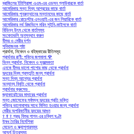
ব্রাজিলের ইটাপিরাঙ্গা এএম-এর এডসন গ্লাউবারকে বার্তা
আমেরিকায় সন্ত দিব্য আশ্রয়ের কাছে বার্তা
আমেরিকায় পুনরুত্থানের সন্তানদের কাছে বার্তা
আমেরিকার রোচেস্টার এনওয়াই-এর জন লিয়ারিকে বার্তা
আমেরিকার নর্থ রিজভিলে মরিন সুইনি-কাইলকে বার্তা
বিভিন্ন উৎস থেকে বার্তাসমূহ
সংকেতগুলি অনুসন্ধান করুন
যীশুর ও মেরীর দর্শন
সুবিধাজনক পৃষ্ঠা
প্রার্থনা, নিবেদন ও বহিষ্কারের রীতিসমূহ
প্রার্থনার রাণী: পবিত্র জপমালা
🌹
ভিন্ন প্রার্থনা, নিবেদন ও দূতাত্মকতা
এনকে যীশুর ভালো পাশোর কাছ থেকে প্রার্থনা
হৃদয়ের দিব্য প্রস্তুতি জন্য প্রার্থনা
সন্ত দিব্য আশ্র্যের প্রার্থনা
অন্যান্য বিবৃতি থেকে প্রার্থনা
প্রার্থনার ক্রুসেড
জ্যাকারেইয়ের মাদারের প্রার্থনা
সন্ত জোসেফের সর্বশুদ্ধ হৃদয়ের প্রতি ভক্তি
পবিত্র ভালোবাসার সাথে মিলিত হওয়ার জন্য প্রার্থনা
মেরীর অপরিবর্তনীয় হৃদয়ের আগুন
†
†
†
প্রভু যিশুর পাশন এর চব্বিশ ঘণ্টা
উষধ তৈরির নির্দেশিকা
মেডেল ও স্ক্যাপুলারসমূহ
আশ্চর্য চিত্রসমূহ