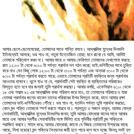
আমার ছেলে-ছেলেমেয়েরা, তোমাদের সাথে শান্তি বসবে। আধ্যাত্মিক যুদ্ধের দিনগুলি
ইতিমধ্যেই আসছে; ভয় পাও না, নতুবা উত্তেজিত হোয়া; মনে রাখো যে আমি, আমিই
তোমাকে পরিত্যাগ করব না। আমার মায়ে ও আমার ফেরিশতা তোমাদের দেখাশোনা করবে;
রাত ১২:০০ টা থেকে ৬:০০ টা পর্যন্ত প্রার্থনা দল গঠন করো; ভাই-ভগিনীদের সাথে চুক্তি
করে নাও যেন কিছু লোক ১২:০০ টা থেকে ৩:০০ টা পর্যন্ত এবং অন্যরা ৩:০০ টা থেকে
৬:০০ টা পর্যন্ত প্রার্থনা করতে পারে; এভাবে তোমাদের প্রতিটি ব্যক্তির জন্য প্রার্থনার
আওতায় থাকবে। ভুলে যাও না যে, প্রার্থনাটি সেই ব্যক্তি বা ব্যক্তিদের পরিবারেও
বিস্তৃত হতে হবে যার জন্যই তুমি প্রার্থনা করছো। আবার বলছি, এফেসিয়ান ৬:১০ থেকে
১৮ এবং পসাল্ম ৯১ এর আধ্যাত্মিক কবচ পরিধান করে নাও, তা তোমাদের পরিবারে ও যারা
তোমরা প্রার্থনার জন্যে থাকেন তাদের পরিবারের উপর বিস্তৃত করো, যাতে আমার রক্ষা
তোমাদের ভাই-ভগিনীদেরও পৌঁছে। ভয় পাও না, যতদিন পর্যন্ত তুমি প্রার্থনা করছো,
কোন মন্দ শক্তি তোমাকে স্পর্শ করতে পারবে না। প্রস্তুত ও সজাগ থাকুন, আমার যোদ্ধা
সেনাবাহিনী, আধ্যাত্মিক যুদ্ধের দিনগুলির জন্য; তুমি আমার যোদ্ধারা যাদের সাথে আমার
মায়ে এবং আমার স্বর্গীয় সেনাবাহিনীর সঙ্গে মিলিত হয়ে পৃথিবীর প্রতিটি মন্দ শক্তিকে
পরাজিত করবে। সাহস করে, আমার যোদ্ধারা; জানো যে বিজয় তোমাদের ঈশ্বরের কাছে
আছে, লিখা হয়েছে! মন্দ শক্তির সৈন্যদের জয়ী হতে পারে বলে মনে হচ্ছে কিনতু সবই হল