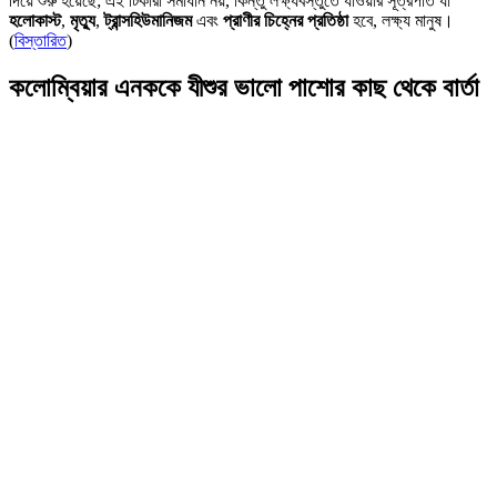
দিয়ে শুরু হয়েছে; এই টিকারা সমাধান নয়, কিন্তু লক্ষ্যবস্তুতে যাওয়ার সূত্রপাত যা
হলোকাস্ট
,
মৃত্যু
,
ট্রান্সহিউমানিজম
এবং
প্রাণীর চিহ্নের প্রতিষ্ঠা
হবে, লক্ষ্য মানুষ।
(
বিস্তারিত
)
কলোম্বিয়ার এনককে যীশুর ভালো পাশোর কাছ থেকে বার্তা