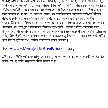
মায়াবী; আমার চার্চ ধ্বংস হয়ে যাবে বলে মনে হচ্ছে কিন্তু সবই হল মায়াবী; আবার বলছি,
"আকাশ ও পৃথিবী নষ্ট হবে, কিন্তু আমার বাণীরা নষ্ট হবে না"। আমার চার্চ স্থির শিলাটিতে
নির্মিত যা আমিই। আর নরকের দরজাগুলো তা পরাজিত করতে পারবে না। লিখা হয়েছে।
তাই ভ্রান্ত হওয়া যাও না; প্রার্থনা, কাজ এবং সর্বাধিকভাবে তোমাদের ভাই-ভগিনীদের
প্রতি ভালোবাসার সঙ্গে এগিয়ে চলো; আমার মায়ের নিরাপদ হার্ট ও আমার স্বর্গীয়
সেনাবাহিনীর সাথে মিলিত হওয়া যাও যাতে আমরা এক পরিবারের মতো হয়ে আমার শত্রুর
সৈন্যদল এবং তার মন্দ শক্তিদলের বিরুদ্ধে যুদ্ধ করি। আমার শান্তি তোমাদের সঙ্গে
থাকুক এবং আমার আত্মা তোমাকে বিজয়ের দিকে পরিচালিত করতে পারবে। আমি তোমাদের
পিতা, যীশু খ্রিস্ট, ভালো গোপনপালক ও তার জনতার মুক্তিদাতা। আমার রক্ষাকর্তা বাণীরা
পুরো বিশ্বে ছড়িয়ে দাও, আমার ভক্তদের ঘরের ভেড়ারা।
উৎস:
➥ www.MensajesDelBuenPastorEnoc.org
এই ওয়েবসাইটের পাঠ্য স্বয়ংক্রিয়ভাবে অনুবাদ করা হয়েছে। কোনো ত্রুটি কে বিনায়িত
করুন এবং ইংরেজি অনুবাদের দিকে নজরে রাখুন।