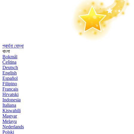
প্রার্থনা যোদ্ধা
বাংলা
Bokmål
Čeština
Deutsch
English
Español
Filipino
Français
Hrvatski
Indonesia
Italiana
Kiswahili
Magyar
Melayu
Nederlands
Polski