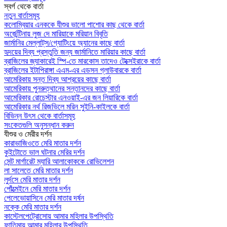
স্বর্গ থেকে বার্তা
নতুন বার্তাসমূহ
কলোম্বিয়ার এনককে যীশুর ভালো পাশোর কাছ থেকে বার্তা
অর্জেন্টিনায় লুজ দে মারিয়াকে মরিয়ান বিবৃতি
জার্মানির মেল্লাট্‌স/গ্যোটিংয়ে অ্যানের কাছে বার্তা
হৃদয়ের দিব্য প্রস্তুতি জন্য জার্মানিতে মারিয়ার কাছে বার্তা
ব্রাজিলের জ্যাকারেই স্পি-তে মারকোস তাদেও টেক্সেইরাকে বার্তা
ব্রাজিলের ইটাপিরাঙ্গা এএম-এর এডসন গ্লাউবারকে বার্তা
আমেরিকায় সন্ত দিব্য আশ্রয়ের কাছে বার্তা
আমেরিকায় পুনরুত্থানের সন্তানদের কাছে বার্তা
আমেরিকার রোচেস্টার এনওয়াই-এর জন লিয়ারিকে বার্তা
আমেরিকার নর্থ রিজভিলে মরিন সুইনি-কাইলকে বার্তা
বিভিন্ন উৎস থেকে বার্তাসমূহ
সংকেতগুলি অনুসন্ধান করুন
যীশুর ও মেরীর দর্শন
কারাভাজিওতে মেরি মাতার দর্শন
কুইটোতে ভাল ঘটনার মেরির দর্শন
সেন্ট মার্গারেট ম্যারি আলাকোককে রোভিলেশন
লা সালেতে মেরি মাতার দর্শন
লুর্দসে মেরি মাতার দর্শন
পোঁত্মেইনে মেরি মাতার দর্শন
পেলেভোয়াসিনে মেরি মাতার দর্ষন
নক্কে মেরি মাতার দর্শন
কাস্টেলপেট্রোসোয় আমার মহিলার উপস্থিতি
ফাতিমায় আমার মহিলার উপস্থিতি