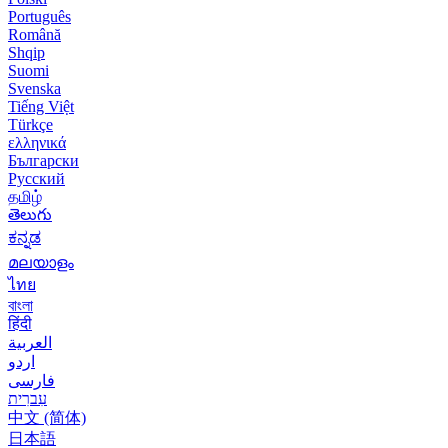
Português
Română
Shqip
Suomi
Svenska
Tiếng Việt
Türkçe
ελληνικά
Български
Русский
தமிழ்
తెలుగు
ಕನ್ನಡ
മലയാളം
ไทย
বাংলা
हिंदी
العربية
اردو
فارسی
עִברִית
中文 (简体)
日本語