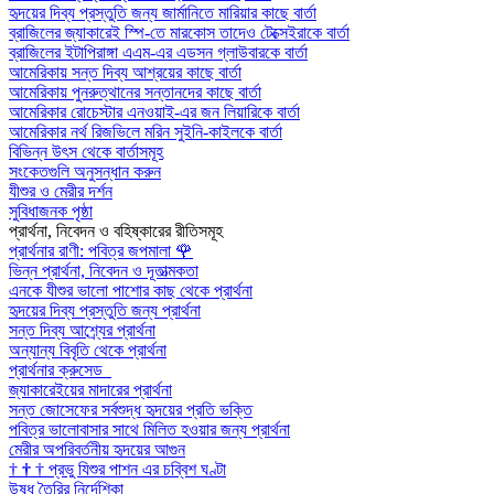
হৃদয়ের দিব্য প্রস্তুতি জন্য জার্মানিতে মারিয়ার কাছে বার্তা
ব্রাজিলের জ্যাকারেই স্পি-তে মারকোস তাদেও টেক্সেইরাকে বার্তা
ব্রাজিলের ইটাপিরাঙ্গা এএম-এর এডসন গ্লাউবারকে বার্তা
আমেরিকায় সন্ত দিব্য আশ্রয়ের কাছে বার্তা
আমেরিকায় পুনরুত্থানের সন্তানদের কাছে বার্তা
আমেরিকার রোচেস্টার এনওয়াই-এর জন লিয়ারিকে বার্তা
আমেরিকার নর্থ রিজভিলে মরিন সুইনি-কাইলকে বার্তা
বিভিন্ন উৎস থেকে বার্তাসমূহ
সংকেতগুলি অনুসন্ধান করুন
যীশুর ও মেরীর দর্শন
সুবিধাজনক পৃষ্ঠা
প্রার্থনা, নিবেদন ও বহিষ্কারের রীতিসমূহ
প্রার্থনার রাণী: পবিত্র জপমালা
🌹
ভিন্ন প্রার্থনা, নিবেদন ও দূতাত্মকতা
এনকে যীশুর ভালো পাশোর কাছ থেকে প্রার্থনা
হৃদয়ের দিব্য প্রস্তুতি জন্য প্রার্থনা
সন্ত দিব্য আশ্র্যের প্রার্থনা
অন্যান্য বিবৃতি থেকে প্রার্থনা
প্রার্থনার ক্রুসেড
জ্যাকারেইয়ের মাদারের প্রার্থনা
সন্ত জোসেফের সর্বশুদ্ধ হৃদয়ের প্রতি ভক্তি
পবিত্র ভালোবাসার সাথে মিলিত হওয়ার জন্য প্রার্থনা
মেরীর অপরিবর্তনীয় হৃদয়ের আগুন
†
†
†
প্রভু যিশুর পাশন এর চব্বিশ ঘণ্টা
উষধ তৈরির নির্দেশিকা