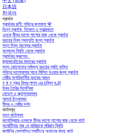
中文 (简体)
日本語
한국어
প্রার্থনা
প্রার্থনার রাণী: পবিত্র জপমালা
🌹
ভিন্ন প্রার্থনা, নিবেদন ও দূতাত্মকতা
এনকে যীশুর ভালো পাশোর কাছ থেকে প্রার্থনা
হৃদয়ের দিব্য প্রস্তুতি জন্য প্রার্থনা
সন্ত দিব্য আশ্র্যের প্রার্থনা
অন্যান্য বিবৃতি থেকে প্রার্থনা
প্রার্থনার ক্রুসেড
জ্যাকারেইয়ের মাদারের প্রার্থনা
সন্ত জোসেফের সর্বশুদ্ধ হৃদয়ের প্রতি ভক্তি
পবিত্র ভালোবাসার সাথে মিলিত হওয়ার জন্য প্রার্থনা
মেরীর অপরিবর্তনীয় হৃদয়ের আগুন
†
†
†
প্রভু যিশুর পাশন এর চব্বিশ ঘণ্টা
উষধ তৈরির নির্দেশিকা
মেডেল ও স্ক্যাপুলারসমূহ
আশ্চর্য চিত্রসমূহ
যীশুর ও মেরীর দর্শন
বার্তাসমূহ
নতুন বার্তাসমূহ
কলোম্বিয়ার এনককে যীশুর ভালো পাশোর কাছ থেকে বার্তা
অর্জেন্টিনায় লুজ দে মারিয়াকে মরিয়ান বিবৃতি
জার্মানির মেল্লাট্‌স/গ্যোটিংয়ে অ্যানের কাছে বার্তা