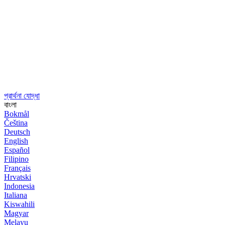
প্রার্থনা যোদ্ধা
বাংলা
Bokmål
Čeština
Deutsch
English
Español
Filipino
Français
Hrvatski
Indonesia
Italiana
Kiswahili
Magyar
Melayu