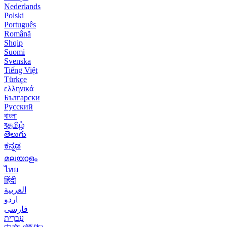
Nederlands
Polski
Português
Română
Shqip
Suomi
Svenska
Tiếng Việt
Türkçe
ελληνικά
Български
Русский
বাংলা
বதமிழ்
తెలుగు
ಕನ್ನಡ
മലയാളം
ไทย
हिंदी
العربية
اردو
فارسی
עִברִית