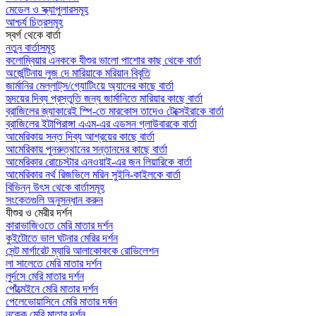
মেডেল ও স্ক্যাপুলারসমূহ
আশ্চর্য চিত্রসমূহ
স্বর্গ থেকে বার্তা
নতুন বার্তাসমূহ
কলোম্বিয়ার এনককে যীশুর ভালো পাশোর কাছ থেকে বার্তা
অর্জেন্টিনায় লুজ দে মারিয়াকে মরিয়ান বিবৃতি
জার্মানির মেল্লাট্‌স/গ্যোটিংয়ে অ্যানের কাছে বার্তা
হৃদয়ের দিব্য প্রস্তুতি জন্য জার্মানিতে মারিয়ার কাছে বার্তা
ব্রাজিলের জ্যাকারেই স্পি-তে মারকোস তাদেও টেক্সেইরাকে বার্তা
ব্রাজিলের ইটাপিরাঙ্গা এএম-এর এডসন গ্লাউবারকে বার্তা
আমেরিকায় সন্ত দিব্য আশ্রয়ের কাছে বার্তা
আমেরিকায় পুনরুত্থানের সন্তানদের কাছে বার্তা
আমেরিকার রোচেস্টার এনওয়াই-এর জন লিয়ারিকে বার্তা
আমেরিকার নর্থ রিজভিলে মরিন সুইনি-কাইলকে বার্তা
বিভিন্ন উৎস থেকে বার্তাসমূহ
সংকেতগুলি অনুসন্ধান করুন
যীশুর ও মেরীর দর্শন
কারাভাজিওতে মেরি মাতার দর্শন
কুইটোতে ভাল ঘটনার মেরির দর্শন
সেন্ট মার্গারেট ম্যারি আলাকোককে রোভিলেশন
লা সালেতে মেরি মাতার দর্শন
লুর্দসে মেরি মাতার দর্শন
পোঁত্মেইনে মেরি মাতার দর্শন
পেলেভোয়াসিনে মেরি মাতার দর্ষন
নক্কে মেরি মাতার দর্শন