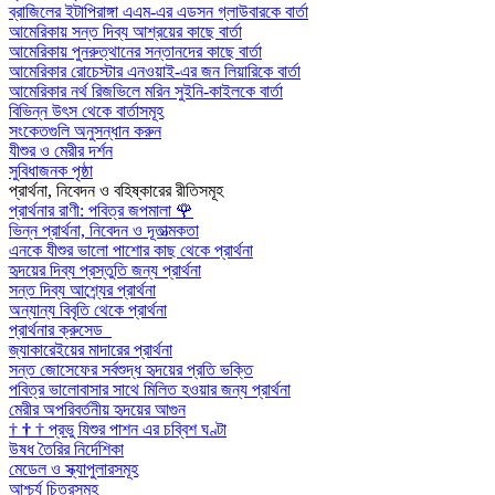
ব্রাজিলের ইটাপিরাঙ্গা এএম-এর এডসন গ্লাউবারকে বার্তা
আমেরিকায় সন্ত দিব্য আশ্রয়ের কাছে বার্তা
আমেরিকায় পুনরুত্থানের সন্তানদের কাছে বার্তা
আমেরিকার রোচেস্টার এনওয়াই-এর জন লিয়ারিকে বার্তা
আমেরিকার নর্থ রিজভিলে মরিন সুইনি-কাইলকে বার্তা
বিভিন্ন উৎস থেকে বার্তাসমূহ
সংকেতগুলি অনুসন্ধান করুন
যীশুর ও মেরীর দর্শন
সুবিধাজনক পৃষ্ঠা
প্রার্থনা, নিবেদন ও বহিষ্কারের রীতিসমূহ
প্রার্থনার রাণী: পবিত্র জপমালা
🌹
ভিন্ন প্রার্থনা, নিবেদন ও দূতাত্মকতা
এনকে যীশুর ভালো পাশোর কাছ থেকে প্রার্থনা
হৃদয়ের দিব্য প্রস্তুতি জন্য প্রার্থনা
সন্ত দিব্য আশ্র্যের প্রার্থনা
অন্যান্য বিবৃতি থেকে প্রার্থনা
প্রার্থনার ক্রুসেড
জ্যাকারেইয়ের মাদারের প্রার্থনা
সন্ত জোসেফের সর্বশুদ্ধ হৃদয়ের প্রতি ভক্তি
পবিত্র ভালোবাসার সাথে মিলিত হওয়ার জন্য প্রার্থনা
মেরীর অপরিবর্তনীয় হৃদয়ের আগুন
†
†
†
প্রভু যিশুর পাশন এর চব্বিশ ঘণ্টা
উষধ তৈরির নির্দেশিকা
মেডেল ও স্ক্যাপুলারসমূহ
আশ্চর্য চিত্রসমূহ