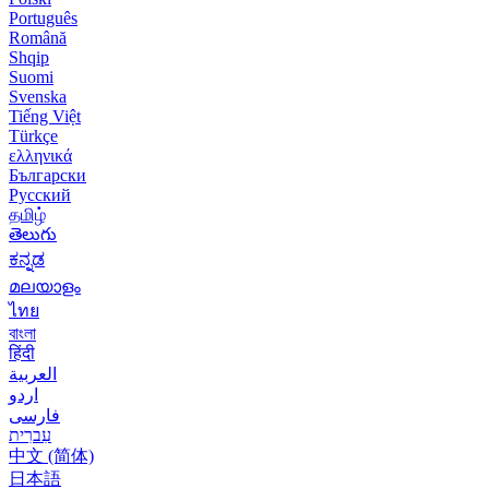
Português
Română
Shqip
Suomi
Svenska
Tiếng Việt
Türkçe
ελληνικά
Български
Русский
தமிழ்
తెలుగు
ಕನ್ನಡ
മലയാളം
ไทย
বাংলা
हिंदी
العربية
اردو
فارسی
עִברִית
中文 (简体)
日本語