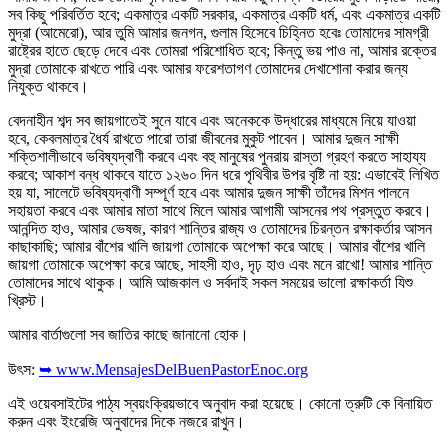
সব কিছু পরিবর্তিত হবে; একমাত্র একটি সরকার, একমাত্র একটি ধর্ম, এবং একমাত্র একটি
মুদ্রা (আমেরো), আর তুমি আমার জনগন, গুলাম হিসেবে চিহ্নিত হবেঃ তোমাদের সামগ্রী
রাষ্ট্রের হাতে ছেড়ে দেবে এবং তোমরা পরিশোধিত হবে; কিন্তু ভয় পাও না, আমার রক্তের
মুদ্রা তোমাকে রাখতে পারি এবং আমার ফরেশতাগণ তোমাদের দেখাশোনা করার জন্য
নিযুক্ত থাকবে।
বেদনাহীন শব্দ সব জায়গাতেই সুনে যাবে এবং অনেককে উদ্ধারের মাধ্যমে নিয়ে যাওয়া
হবে, কেবলমাত্র ধৈর্য রাখতে পারো তারা জীবনের মুকুট পাবেন। আমার দুজন সাক্ষী
শক্তিশালীভাবে ভবিষ্যদ্বাণী করবে এবং বহু মানুষের পুনরায় রাস্তা গ্রহণ করতে সাহায্য
করবে; আকাশ বন্ধ থাকবে যাতে ১২৬০ দিন ধরে পৃথিবীর উপর বৃষ্টি না হয়: এভাবেই লিখিত
হয় যা, সালেটে ভবিষ্যদ্বাণী সম্পূর্ণ হবে এবং আমার দুজন সাক্ষী তাঁদের মিশন পালনে
সহায়তা করবে এবং আমার মাতা সাথে মিলে আমার আগামী আসনের পথ প্রস্তুত করবে।
আনন্দিত হাও, আমার ভেষজ, কারণ শান্তির রাজ্য ও তোমাদের চিরন্তন রক্ষাকর্তার আসন
কাছাকাছি; আমার বাঁশের খালি জায়গা তোমাকে অপেক্ষা করে আছে। আমার বাঁশের খালি
জায়গা তোমাকে অপেক্ষা করে আছে, সাহসী হাও, দৃঢ় হাও এবং মনে রাখো! আমার শান্তি
তোমাদের সাথে থাকুক। আমি আজকাল ও সর্বদাই সকল সময়ের ভালো রক্ষাকর্তা যিশু
খ্রিস্ট।
আমার বার্তাগুলো সব জাতির কাছে জানানো হোক।
উৎস:
➥ www.MensajesDelBuenPastorEnoc.org
এই ওয়েবসাইটের পাঠ্য স্বয়ংক্রিয়ভাবে অনুবাদ করা হয়েছে। কোনো ত্রুটি কে বিনায়িত
করুন এবং ইংরেজি অনুবাদের দিকে নজরে রাখুন।