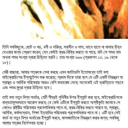
তিনি সবকিছুকে, ছোট ও বড়, ধনী ও দরিদ্র, স্বাধীন ও দাস, ডানে হাতে বা মাথায় চিহ্ন
দেওয়ার জন্য প্রেরণ করেন; যেন কেউই ক্রয়-বিক্রি করতে না পারে, যদি সে পশুর নাম
অথবা পশুর সংখ্যা দ্বারা চিহ্নিত হয়নি। তার সংখ্যা ৬৬৬ (প্রকাশন ১৩. ১৬ থেকে
১৮)।
মেরী বাচ্চারা, আমার শত্রুকে সেবা করছে এমন জাতিগুলি ইতোমধ্যে তাই বলা
মাইক্রোচিপের ইঁপ্লান্টেশন শুরু করেছে; প্রথম দিকে তারা বলে যে এটি একটি নিয়ন্ত্রণ যা
স্বাস্থ্য ও আর্থিক পরিষেবায় আরও বেশি কভারেজ দেবে; অনেকেই এই ভ্রান্তিতে পড়বে
এবং পশুর মুদ্রা দ্বারা চিহ্নিত হবে।
তাই বলা নতুন বিশ্ব অর্ডার, যেটি শীঘ্রই পৃথিবীর উপর ইঁপ্লান্ট করা হবে, মাইক্রোচিপকে
বাধ্যতামূলকভাবে আরোপ করবে; যে কেউ এটিকে ইঁপ্লান্ট করতে অস্বীকৃতি জানাবে সে
কোনও রাষ্ট্রীয় পরিষেবার প্রবেশাধিকার পাবে না, ক্রয়-বিক্রি করতে পারবে না, স্বাস্থ্য,
আর্থিক, কর্মসংস্থান, শিক্ষা ইত্যাদির পরিষেবায় প্রবেশাধিকার পাবে না। এটি হবে সেই
কার্ড যা নতুন বিশ্ব অর্ডারের ইঁপ্লান্ট করবে, মানবজাতিকে নিয়ন্ত্রণ করার জন্য; সবকিছু
আমার শত্রুর নির্দেশনায় হচ্ছে।