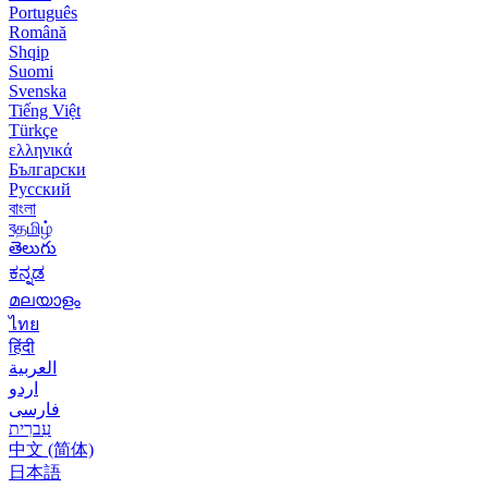
Português
Română
Shqip
Suomi
Svenska
Tiếng Việt
Türkçe
ελληνικά
Български
Русский
বাংলা
বதமிழ்
తెలుగు
ಕನ್ನಡ
മലയാളം
ไทย
हिंदी
العربية
اردو
فارسی
עִברִית
中文 (简体)
日本語