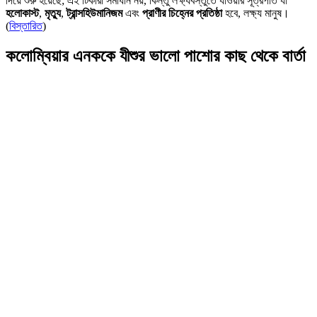
দিয়ে শুরু হয়েছে; এই টিকারা সমাধান নয়, কিন্তু লক্ষ্যবস্তুতে যাওয়ার সূত্রপাত যা
হলোকাস্ট
,
মৃত্যু
,
ট্রান্সহিউমানিজম
এবং
প্রাণীর চিহ্নের প্রতিষ্ঠা
হবে, লক্ষ্য মানুষ।
(
বিস্তারিত
)
কলোম্বিয়ার এনককে যীশুর ভালো পাশোর কাছ থেকে বার্তা