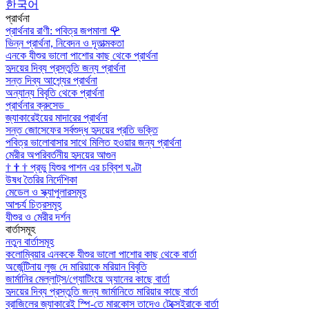
한국어
প্রার্থনা
প্রার্থনার রাণী: পবিত্র জপমালা
🌹
ভিন্ন প্রার্থনা, নিবেদন ও দূতাত্মকতা
এনকে যীশুর ভালো পাশোর কাছ থেকে প্রার্থনা
হৃদয়ের দিব্য প্রস্তুতি জন্য প্রার্থনা
সন্ত দিব্য আশ্র্যের প্রার্থনা
অন্যান্য বিবৃতি থেকে প্রার্থনা
প্রার্থনার ক্রুসেড
জ্যাকারেইয়ের মাদারের প্রার্থনা
সন্ত জোসেফের সর্বশুদ্ধ হৃদয়ের প্রতি ভক্তি
পবিত্র ভালোবাসার সাথে মিলিত হওয়ার জন্য প্রার্থনা
মেরীর অপরিবর্তনীয় হৃদয়ের আগুন
†
†
†
প্রভু যিশুর পাশন এর চব্বিশ ঘণ্টা
উষধ তৈরির নির্দেশিকা
মেডেল ও স্ক্যাপুলারসমূহ
আশ্চর্য চিত্রসমূহ
যীশুর ও মেরীর দর্শন
বার্তাসমূহ
নতুন বার্তাসমূহ
কলোম্বিয়ার এনককে যীশুর ভালো পাশোর কাছ থেকে বার্তা
অর্জেন্টিনায় লুজ দে মারিয়াকে মরিয়ান বিবৃতি
জার্মানির মেল্লাট্‌স/গ্যোটিংয়ে অ্যানের কাছে বার্তা
হৃদয়ের দিব্য প্রস্তুতি জন্য জার্মানিতে মারিয়ার কাছে বার্তা
ব্রাজিলের জ্যাকারেই স্পি-তে মারকোস তাদেও টেক্সেইরাকে বার্তা