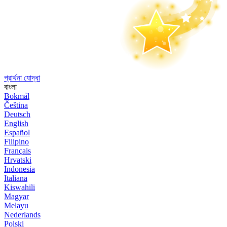
প্রার্থনা যোদ্ধা
বাংলা
Bokmål
Čeština
Deutsch
English
Español
Filipino
Français
Hrvatski
Indonesia
Italiana
Kiswahili
Magyar
Melayu
Nederlands
Polski