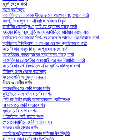
স্বর্গ থেকে বার্তা
নতুন বার্তাসমূহ
কলোম্বিয়ার এনককে যীশুর ভালো পাশোর কাছ থেকে বার্তা
অর্জেন্টিনায় লুজ দে মারিয়াকে মরিয়ান বিবৃতি
জার্মানির মেল্লাট্‌স/গ্যোটিংয়ে অ্যানের কাছে বার্তা
হৃদয়ের দিব্য প্রস্তুতি জন্য জার্মানিতে মারিয়ার কাছে বার্তা
ব্রাজিলের জ্যাকারেই স্পি-তে মারকোস তাদেও টেক্সেইরাকে বার্তা
ব্রাজিলের ইটাপিরাঙ্গা এএম-এর এডসন গ্লাউবারকে বার্তা
আমেরিকায় সন্ত দিব্য আশ্রয়ের কাছে বার্তা
আমেরিকায় পুনরুত্থানের সন্তানদের কাছে বার্তা
আমেরিকার রোচেস্টার এনওয়াই-এর জন লিয়ারিকে বার্তা
আমেরিকার নর্থ রিজভিলে মরিন সুইনি-কাইলকে বার্তা
বিভিন্ন উৎস থেকে বার্তাসমূহ
সংকেতগুলি অনুসন্ধান করুন
যীশুর ও মেরীর দর্শন
কারাভাজিওতে মেরি মাতার দর্শন
কুইটোতে ভাল ঘটনার মেরির দর্শন
সেন্ট মার্গারেট ম্যারি আলাকোককে রোভিলেশন
লা সালেতে মেরি মাতার দর্শন
লুর্দসে মেরি মাতার দর্শন
পোঁত্মেইনে মেরি মাতার দর্শন
পেলেভোয়াসিনে মেরি মাতার দর্ষন
নক্কে মেরি মাতার দর্শন
কাস্টেলপেট্রোসোয় আমার মহিলার উপস্থিতি
ফাতিমায় আমার মহিলার উপস্থিতি