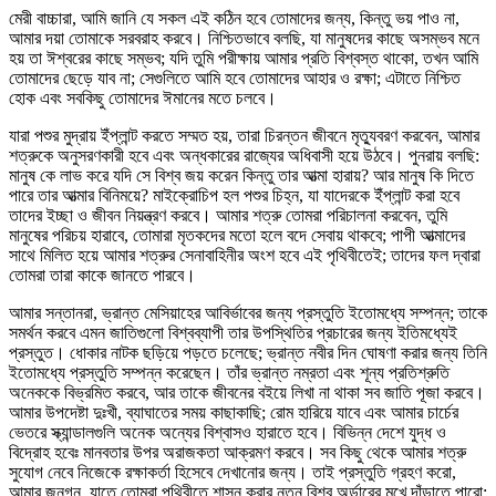
মেরী বাচ্চারা, আমি জানি যে সকল এই কঠিন হবে তোমাদের জন্য, কিন্তু ভয় পাও না,
আমার দয়া তোমাকে সরবরাহ করবে। নিশ্চিতভাবে বলছি, যা মানুষদের কাছে অসম্ভব মনে
হয় তা ঈশ্বরের কাছে সম্ভব; যদি তুমি পরীক্ষায় আমার প্রতি বিশ্বস্ত থাকো, তখন আমি
তোমাদের ছেড়ে যাব না; সেগুলিতে আমি হবে তোমাদের আহার ও রক্ষা; এটাতে নিশ্চিত
হোক এবং সবকিছু তোমাদের ঈমানের মতে চলবে।
যারা পশুর মুদ্রায় ইঁপ্লান্ট করতে সম্মত হয়, তারা চিরন্তন জীবনে মৃত্যুবরণ করবেন, আমার
শত্রুকে অনুসরণকারী হবে এবং অন্ধকারের রাজ্যের অধিবাসী হয়ে উঠবে। পুনরায় বলছি:
মানুষ কে লাভ করে যদি সে বিশ্ব জয় করেন কিন্তু তার আত্মা হারায়? আর মানুষ কি দিতে
পারে তার আত্মার বিনিময়ে? মাইক্রোচিপ হল পশুর চিহ্ন, যা যাদেরকে ইঁপ্লান্ট করা হবে
তাদের ইচ্ছা ও জীবন নিয়ন্ত্রণ করবে। আমার শত্রু তোমরা পরিচালনা করবেন, তুমি
মানুষের পরিচয় হারাবে, তোমারা মৃতকদের মতো হলে বদে সেবায় থাকবে; পাপী আত্মাদের
সাথে মিলিত হয়ে আমার শত্রুর সেনাবাহিনীর অংশ হবে এই পৃথিবীতেই; তাদের ফল দ্বারা
তোমরা তারা কাকে জানতে পারবে।
আমার সন্তানরা, ভ্রান্ত মেসিয়াহের আবির্ভাবের জন্য প্রস্তুতি ইতোমধ্যে সম্পন্ন; তাকে
সমর্থন করবে এমন জাতিগুলো বিশ্বব্যাপী তার উপস্থিতির প্রচারের জন্য ইতিমধ্যেই
প্রস্তুত। ধোকার নাটক ছড়িয়ে পড়তে চলেছে; ভ্রান্ত নবীর দিন ঘোষণা করার জন্য তিনি
ইতোমধ্যে প্রস্তুতি সম্পন্ন করেছেন। তাঁর ভ্রান্ত নম্রতা এবং শূন্য প্রতিশ্রুতি
অনেককে বিভ্রমিত করবে, আর তাকে জীবনের বইয়ে লিখা না থাকা সব জাতি পূজা করবে।
আমার উপদেষ্টা দুঃখী, ব্যাঘাতের সময় কাছাকাছি; রোম হারিয়ে যাবে এবং আমার চার্চের
ভেতরে স্ক্যান্ডালগুলি অনেক অন্যের বিশ্বাসও হারাতে হবে। বিভিন্ন দেশে যুদ্ধ ও
বিদ্রোহ হবেঃ মানবতার উপর অরাজকতা আক্রমণ করবে। সব কিছু থেকে আমার শত্রু
সুযোগ নেবে নিজেকে রক্ষাকর্তা হিসেবে দেখানোর জন্য। তাই প্রস্তুতি গ্রহণ করো,
আমার জনগন, যাতে তোমরা পৃথিবীতে শাসন করার নতুন বিশ্ব অর্ডারের মুখে দাঁড়াতে পারো;