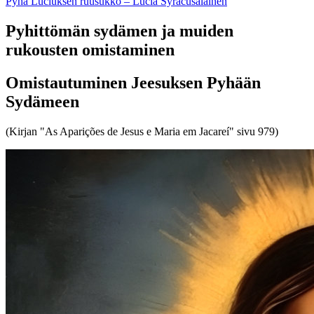
Pyhä Luciuksen ruusukko – Lucia Syracusalainen
Pyhittömän sydämen ja muiden
rukousten omistaminen
Omistautuminen Jeesuksen Pyhään
Sydämeen
(Kirjan "As Aparições de Jesus e Maria em Jacareí" sivu 979)