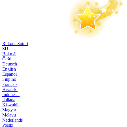
Rukous Soturi
SU
Bokmål
Čeština
Deutsch
English
Español
Filipino
Français
Hrvatski
Indonesia
Italiana
Kiswahili
Magyar
Melayu
Nederlands
Polski