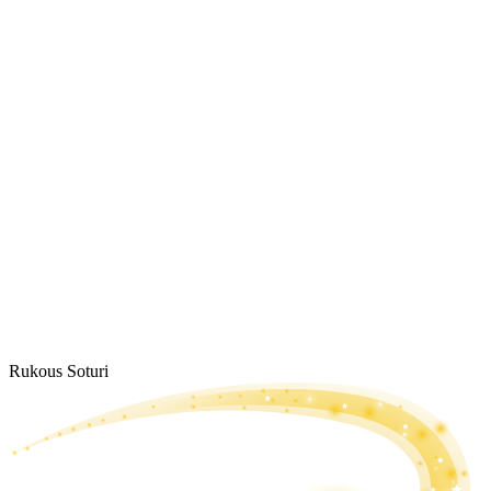
Rukous Soturi