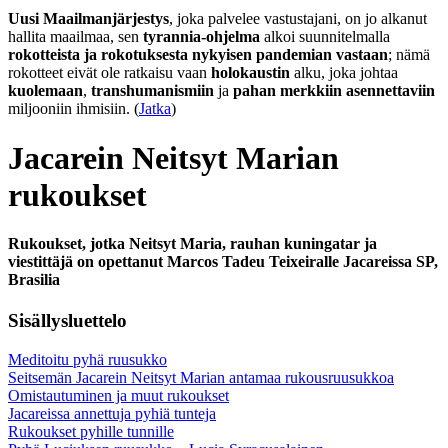
Uusi Maailmanjärjestys
, joka palvelee vastustajani, on jo alkanut
hallita maailmaa, sen
tyrannia-ohjelma
alkoi suunnitelmalla
rokotteista ja rokotuksesta nykyisen pandemian vastaan
; nämä
rokotteet eivät ole ratkaisu vaan
holokaustin
alku, joka johtaa
kuolemaan
,
transhumanismiin
ja
pahan merkkiin asennettaviin
miljooniin ihmisiin. (
Jatka
)
Jacarein Neitsyt Marian
rukoukset
Rukoukset, jotka Neitsyt Maria, rauhan kuningatar ja
viestittäjä on opettanut Marcos Tadeu Teixeiralle Jacareissa SP,
Brasilia
Sisällysluettelo
Meditoitu pyhä ruusukko
Seitsemän Jacarein Neitsyt Marian antamaa rukousruusukkoa
Omistautuminen ja muut rukoukset
Jacareissa annettuja pyhiä tunteja
Rukoukset pyhille tunnille