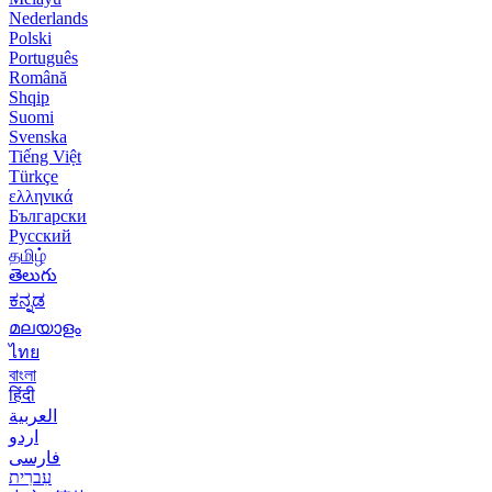
Nederlands
Polski
Português
Română
Shqip
Suomi
Svenska
Tiếng Việt
Türkçe
ελληνικά
Български
Русский
தமிழ்
తెలుగు
ಕನ್ನಡ
മലയാളം
ไทย
বাংলা
हिंदी
العربية
اردو
فارسی
עִברִית