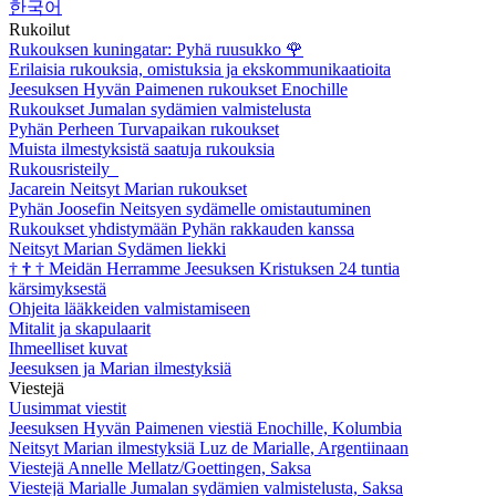
한국어
Rukoilut
Rukouksen kuningatar: Pyhä ruusukko
🌹
Erilaisia rukouksia, omistuksia ja ekskommunikaatioita
Jeesuksen Hyvän Paimenen rukoukset Enochille
Rukoukset Jumalan sydämien valmistelusta
Pyhän Perheen Turvapaikan rukoukset
Muista ilmestyksistä saatuja rukouksia
Rukousristeily
Jacarein Neitsyt Marian rukoukset
Pyhän Joosefin Neitsyen sydämelle omistautuminen
Rukoukset yhdistymään Pyhän rakkauden kanssa
Neitsyt Marian Sydämen liekki
†
†
†
Meidän Herramme Jeesuksen Kristuksen 24 tuntia
kärsimyksestä
Ohjeita lääkkeiden valmistamiseen
Mitalit ja skapulaarit
Ihmeelliset kuvat
Jeesuksen ja Marian ilmestyksiä
Viestejä
Uusimmat viestit
Jeesuksen Hyvän Paimenen viestiä Enochille, Kolumbia
Neitsyt Marian ilmestyksiä Luz de Marialle, Argentiinaan
Viestejä Annelle Mellatz/Goettingen, Saksa
Viestejä Marialle Jumalan sydämien valmistelusta, Saksa