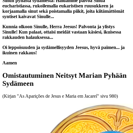
Sinun pyhästä sydämestä! Haluamme palvoa Sinua
eucharistiassa, rukoilemalla eukaristisen ruusukkeen ja
korjaamalla sinut sekä poistamalla piikit, joita kiitämättömät
syntiset kaivavat Sinulle...
Kunnia olkoon Sinulle, Herra Jeesus! Palvonta ja ylistys
Sinulle! Kun palaat, ottaisi meidät vastaan käsiesi, ikuisessa
rakkauden halauksessa...
Oi leppoisuuden ja sydämellisyyden Jeesus, hyvä paimen... ja
ikuinen rakkaus!
Aamen
Omistautuminen Neitsyt Marian Pyhään
Sydämeen
(Kirjan "As Aparições de Jesus e Maria em Jacareí" sivu 980)