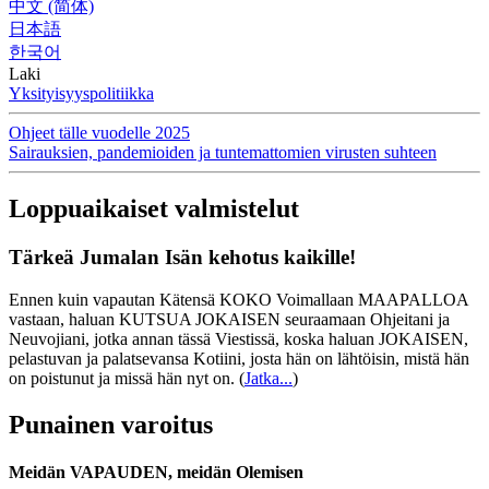
中文 (简体)
日本語
한국어
Laki
Yksityisyyspolitiikka
Ohjeet tälle vuodelle 2025
Sairauksien, pandemioiden ja tuntemattomien virusten suhteen
Loppuaikaiset valmistelut
Tärkeä Jumalan Isän kehotus kaikille!
Ennen kuin vapautan Kätensä KOKO Voimallaan MAAPALLOA
vastaan, haluan KUTSUA JOKAISEN seuraamaan Ohjeitani ja
Neuvojiani, jotka annan tässä Viestissä, koska haluan JOKAISEN,
pelastuvan ja palatsevansa Kotiini, josta hän on lähtöisin, mistä hän
on poistunut ja missä hän nyt on.
(
Jatka...
)
Punainen varoitus
Meidän VAPAUDEN, meidän Olemisen