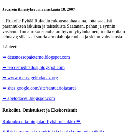
Jacareín ilmestykset, marraskuuta 18. 2007
...Rukoile Pyhää Rafaelin rukousnauhaa aina, jotta saataisit
parannuksen iskuista ja taisteluista Saatanan, pahan ja synnin
vastaan! Tämä rukousnauha on hyvin lyhytaikainen, mutta erittäin
tehoava; sillä saat suuria armolahjoja rauhaa ja sielun vahvistusta.
Lähteet:
➥ deusnossopaieterno.blogspot.com
➥ tercosmeditadosj.blogspot.com
➥ www.mensageiradapaz.org
➥ sites.google.com/site/santuariojacarei
➥ apelodoceu.blogspot.com
Rukoilut, Omistukset ja Ekskorsismit
Rukouksen kuningatar: Pyhä ruusukko
🌹
Erilaisia rukouksia, omistuksia ja ekskommunikaatioita