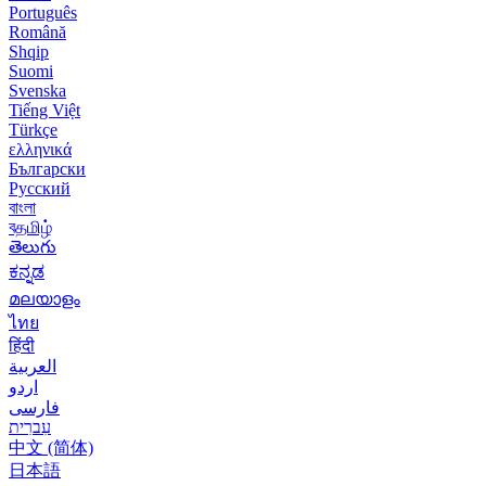
Português
Română
Shqip
Suomi
Svenska
Tiếng Việt
Türkçe
ελληνικά
Български
Русский
বাংলা
বதமிழ்
తెలుగు
ಕನ್ನಡ
മലയാളം
ไทย
हिंदी
العربية
اردو
فارسی
עִברִית
中文 (简体)
日本語