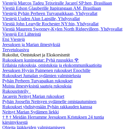
Viestejä Marcos Tadeu Teixeiralle Jacareí SP:hen, Brasiliaan
Viestiä Edson Glauberille Itapirangaan AM, Brasiliaan
Viestejä Pyhän Perheen Turvapaikkaan, Yhdysvallat
Viestejä Uuden Alun Lapsille, Yhdysvallat
Viestiä John Learylle Rochester NY:hin, Yhdysvallat
Viestiä Maureen Sweeney-Kylen North Ridgevilleen, Yhdysvallat
Viestejä Eri Lähteistä
Etsi Viestejä
Jeesuksen ja Marian ilmestyksiä
Tervetuloasivu
Rukoilut, Omistukset ja Ekskorsismit
Rukouksen kuningatar: Pyhä ruusukko
🌹
Erilaisia rukouksia, omistuksia ja ekskommunikaatioita
Jeesuksen Hyvän Paimenen rukoukset Enochille
Rukoukset Jumalan sydämien valmistelusta
Pyhän Perheen Turvapaikan rukoukset
Muista ilmestyksistä saatuja rukouksia
Rukousristeily
Jacarein Neitsyt Marian rukoukset
Pyhän Joosefin Neitsyen sydämelle omistautuminen
Rukoukset yhdistymään Pyhän rakkauden kanssa
Neitsyt Marian Sydämen liekki
†
†
†
Meidän Herramme Jeesuksen Kristuksen 24 tuntia
kärsimyksestä
Ohjeita lääkkeiden valmistamiseen