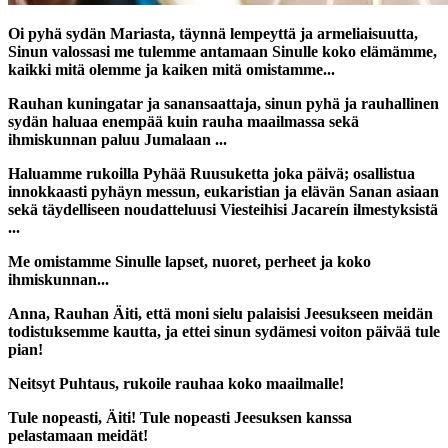
Oi pyhä sydän Mariasta, täynnä lempeyttä ja armeliaisuutta,
Sinun valossasi me tulemme antamaan Sinulle koko elämämme,
kaikki mitä olemme ja kaiken mitä omistamme...
Rauhan kuningatar ja sanansaattaja, sinun pyhä ja rauhallinen
sydän haluaa enempää kuin rauha maailmassa sekä
ihmiskunnan paluu Jumalaan ...
Haluamme rukoilla Pyhää Ruusuketta joka päivä; osallistua
innokkaasti pyhäyn messun, eukaristian ja elävän Sanan asiaan
sekä täydelliseen noudatteluusi Viesteihisi Jacareín ilmestyksistä
...
Me omistamme Sinulle lapset, nuoret, perheet ja koko
ihmiskunnan...
Anna, Rauhan Äiti, että moni sielu palaisisi Jeesukseen meidän
todistuksemme kautta, ja ettei sinun sydämesi voiton päivää tule
pian!
Neitsyt Puhtaus, rukoile rauhaa koko maailmalle!
Tule nopeasti, Äiti! Tule nopeasti Jeesuksen kanssa
pelastamaan meidät!