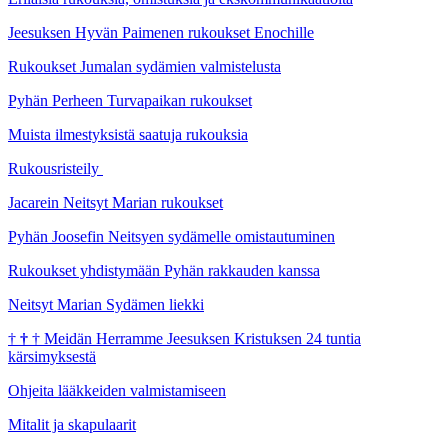
Jeesuksen Hyvän Paimenen rukoukset Enochille
Rukoukset Jumalan sydämien valmistelusta
Pyhän Perheen Turvapaikan rukoukset
Muista ilmestyksistä saatuja rukouksia
Rukousristeily
Jacarein Neitsyt Marian rukoukset
Pyhän Joosefin Neitsyen sydämelle omistautuminen
Rukoukset yhdistymään Pyhän rakkauden kanssa
Neitsyt Marian Sydämen liekki
†
†
†
Meidän Herramme Jeesuksen Kristuksen 24 tuntia
kärsimyksestä
Ohjeita lääkkeiden valmistamiseen
Mitalit ja skapulaarit