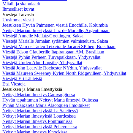
Mitalit ja skapulaarit
Ihmeelliset kuvat
Viestejä Taivasta
Uusimmat viestit
Jeesuksen Hyvän Paimenen viestiä Enochille, Kolumbia
Neitsyt Marian ilmestyksiä Luz de Marialle, Argentiinaan
Viestejä Annelle Mellatz/Goettingen, Saksa
Viestejä Marialle Jumalan sydämien valmistelusta, Saksa
Viestejä Marcos Tadeu Teixeiralle Jacareí SP:hen, Brasiliaan
Viestiä Edson Glauberille Itapirangaan AM, Brasiliaan
Viestejä Pyhän Perheen Turvapaikkaan, Yhdysvallat
Viestejä Uuden Alun Lapsille, Yhdysvallat
Viestiä John Learylle Rochester NY:hin, Yhdysvallat
Viestiä Maureen Sweeney-Kylen North Ridgevilleen, Yhdysvallat
Viestejä Eri Lähteistä
Etsi Viestejä
Jeesuksen ja Marian ilmestyksiä
Neitsyt Marian ilmestys Caravaggiossa
Hyvän tapahtuman Neitsyt Maria ilmestyi Quitossa
Pyhän Margareta Maria Alacoquen ilmoitukset
Neitsyt Marian ilmestyksiä La Salettessä
Neitsyt Marian ilmestyksiä Lourdesissa
Neitsyt Marian ilmestys Pontmainissa
Neitsyt Marian ilmestyksiä Pellevoisissa
Neitsyt Marian ilmestys Knockissa