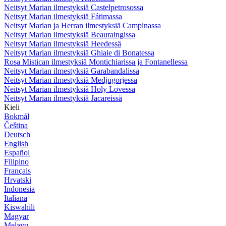
Neitsyt Marian ilmestyksiä Castelpetrosossa
Neitsyt Marian ilmestyksiä Fátimassa
Neitsyt Marian ja Herran ilmestyksiä Campinassa
Neitsyt Marian ilmestyksiä Beauraingissa
Neitsyt Marian ilmestyksiä Heedessä
Neitsyt Marian ilmestyksiä Ghiaie di Bonatessa
Rosa Mistican ilmestyksiä Montichiarissa ja Fontanellessa
Neitsyt Marian ilmestyksiä Garabandalissa
Neitsyt Marian ilmestyksiä Medjugorjessa
Neitsyt Marian ilmestyksiä Holy Lovessa
Neitsyt Marian ilmestyksiä Jacareissä
Kieli
Bokmål
Čeština
Deutsch
English
Español
Filipino
Français
Hrvatski
Indonesia
Italiana
Kiswahili
Magyar
Melayu