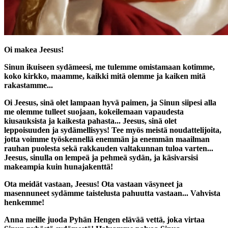
Oi makea Jeesus!
Sinun ikuiseen sydämeesi, me tulemme omistamaan kotimme,
koko kirkko, maamme, kaikki mitä olemme ja kaiken mitä
rakastamme...
Oi Jeesus, sinä olet lampaan hyvä paimen, ja Sinun siipesi alla
me olemme tulleet suojaan, kokeilemaan vapaudesta
kiusauksista ja kaikesta pahasta... Jeesus, sinä olet
leppoisuuden ja sydämellisyys! Tee myös meistä noudattelijoita,
jotta voimme työskennellä enemmän ja enemmän maailman
rauhan puolesta sekä rakkauden valtakunnan tuloa varten...
Jeesus, sinulla on lempeä ja pehmeä sydän, ja käsivarsisi
makeampia kuin hunajakenttä!
Ota meidät vastaan, Jeesus! Ota vastaan väsyneet ja
masennuneet sydämme taistelusta pahuutta vastaan... Vahvista
henkemme!
Anna meille juoda Pyhän Hengen elävää vettä, joka virtaa