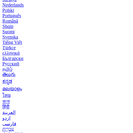
Nederlands
Polski
Português
Română
Shqip
Suomi
Svenska
Tiếng Việt
Türkçe
ελληνικά
Български
Русский
தமிழ்
తెలుగు
ಕನ್ನಡ
മലയാളം
ไทย
বাংলা
हिंदी
العربية
اردو
فارسی
עִברִית