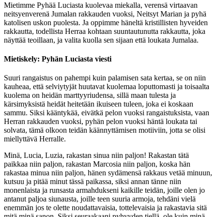
Mietimme Pyhää Luciasta kuolevaa miekalla, verensä virtaavan
neitsyenverenä Jumalan rakkauden vuoksi, Neitsyt Marian ja pyhä
katolisen uskon puolesta. Ja oppimme häneltä kristillisten hyveiden
rakkautta, todellista Herraa kohtaan suuntautunutta rakkautta, joka
näyttää teoillaan, ja valita kuolla sen sijaan että loukata Jumalaa.
Mietiskely: Pyhän Luciasta viesti
Suuri rangaistus on pahempi kuin palamisen sata kertaa, se on niin
kauheaa, että selviytyjät huutavat kuolemaa loputtomasti ja toisaalta
kuolema on heidän marttyyriudensa, sillä maan tulesta ja
kärsimyksistä heidät heitetään ikuiseen tuleen, joka ei koskaan
sammu. Siksi kääntykää, eivätkä pelon vuoksi rangaistuksista, vaan
Herran rakkauden vuoksi, pyhän pelon vuoksi häntä loukata tai
solvata, tämä olkoon teidän käännyttämisen motiiviin, jotta se olisi
miellyttävä Herralle.
Minä, Lucia, Luzia, rakastan sinua niin paljon! Rakastan tätä
paikkaa niin paljon, rakastan Marcosia niin paljon, koska hän
rakastaa minua niin paljon, hänen sydämensä rakkaus vetää minuun,
kutsuu ja pitää minut tässä paikassa, siksi annan tänne niin
monenlaista ja runsasta armahdukseni kaikille teidän, joille olen jo
antanut paljoa siunausta, joille teen suuria armoja, tehdäni vielä
enemmän jos te olette noudattavaisia, tottelevaisia ja rakastavia sitä
mitä minä sanon. Siksi seuraakaani pyhyyden tiellä, ole kuin minä,