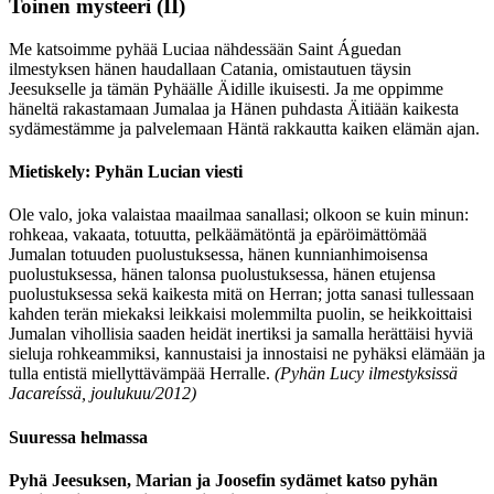
Toinen mysteeri
(II)
Me katsoimme pyhää Luciaa nähdessään Saint Águedan
ilmestyksen hänen haudallaan Catania, omistautuen täysin
Jeesukselle ja tämän Pyhäälle Äidille ikuisesti. Ja me oppimme
häneltä rakastamaan Jumalaa ja Hänen puhdasta Äitiään kaikesta
sydämestämme ja palvelemaan Häntä rakkautta kaiken elämän ajan.
Mietiskely: Pyhän Lucian viesti
Ole valo, joka valaistaa maailmaa sanallasi; olkoon se kuin minun:
rohkeaa, vakaata, totuutta, pelkäämätöntä ja epäröimättömää
Jumalan totuuden puolustuksessa, hänen kunnianhimoisensa
puolustuksessa, hänen talonsa puolustuksessa, hänen etujensa
puolustuksessa sekä kaikesta mitä on Herran; jotta sanasi tullessaan
kahden terän miekaksi leikkaisi molemmilta puolin, se heikkoittaisi
Jumalan vihollisia saaden heidät inertiksi ja samalla herättäisi hyviä
sieluja rohkeammiksi, kannustaisi ja innostaisi ne pyhäksi elämään ja
tulla entistä miellyttävämpää Herralle.
(Pyhän Lucy ilmestyksissä
Jacareíssä, joulukuu/2012)
Suuressa helmassa
Pyhä Jeesuksen, Marian ja Joosefin sydämet katso pyhän