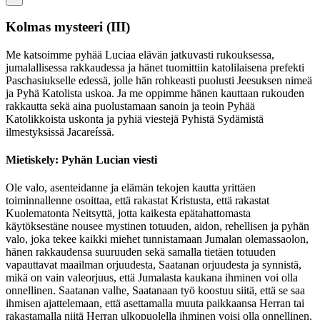
Kolmas mysteeri
(III)
Me katsoimme pyhää Luciaa elävän jatkuvasti rukouksessa,
jumalallisessa rakkaudessa ja hänet tuomittiin katolilaisena prefekti
Paschasiukselle edessä, jolle hän rohkeasti puolusti Jeesuksen nimeä
ja Pyhä Katolista uskoa. Ja me oppimme hänen kauttaan rukouden
rakkautta sekä aina puolustamaan sanoin ja teoin Pyhää
Katolikkoista uskonta ja pyhiä viestejä Pyhistä Sydämistä
ilmestyksissä Jacareíssä.
Mietiskely: Pyhän Lucian viesti
Ole valo, asenteidanne ja elämän tekojen kautta yrittäen
toiminnallenne osoittaa, että rakastat Kristusta, että rakastat
Kuolematonta Neitsyttä, jotta kaikesta epätahattomasta
käytöksestäne nousee mystinen totuuden, aidon, rehellisen ja pyhän
valo, joka tekee kaikki miehet tunnistamaan Jumalan olemassaolon,
hänen rakkaudensa suuruuden sekä samalla tietäen totuuden
vapauttavat maailman orjuudesta, Saatanan orjuudesta ja synnistä,
mikä on vain valeorjuus, että Jumalasta kaukana ihminen voi olla
onnellinen. Saatanan valhe, Saatanaan työ koostuu siitä, että se saa
ihmisen ajattelemaan, että asettamalla muuta paikkaansa Herran tai
rakastamalla niitä Herran ulkopuolella ihminen voisi olla onnellinen.