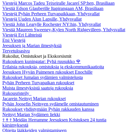
Viestejä Marcos Tadeu Teixeiralle Jacareí SP:hen, Brasiliaan
Viestiä Edson Glauberille Itapirangaan AM, Brasiliaan
Viestejä Pyhän Perheen Turvapaikkaan, Yhdysvallat
Viestejä Uuden Alun Lapsille, Yhdysvallat
Viestiä John Learylle Rochester NY:hin, Yhdysvallat
Viestiä Maureen Sweeney-Kylen North Ridgevilleen, Yhdysvallat
Viestejä Eri Lähteistä
Etsi Viestejä
Jeesuksen ja Marian ilmestyksiä
Tervetuloasivu
Rukoilut, Omistukset ja Ekskorsismit
Rukouksen kuningatar: Pyhä ruusukko
🌹
Erilaisia rukouksia, omistuksia ja ekskommunikaatioita
Jeesuksen Hyvän Paimenen rukoukset Enochille
Rukoukset Jumalan sydämien valmistelusta
Pyhän Perheen Turvapaikan rukoukset
Muista ilmestyksistä saatuja rukouksia
Rukousristeily
Jacarein Neitsyt Marian rukoukset
Pyhän Joosefin Neitsyen sydämelle omistautuminen
Rukoukset yhdistymään Pyhän rakkauden kanssa
Neitsyt Marian Sydämen liekki
†
†
†
Meidän Herramme Jeesuksen Kristuksen 24 tuntia
kärsimyksestä
Ohjeita lääkkeiden valmistamiseen