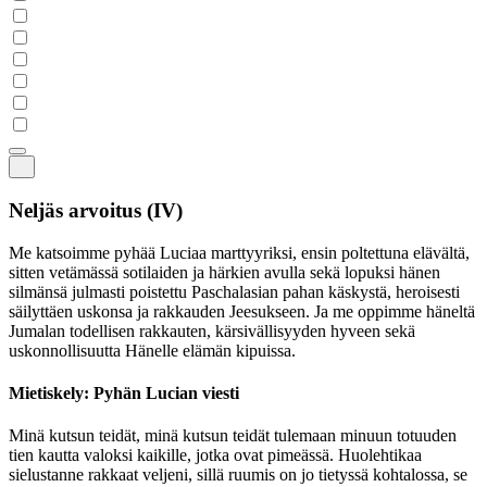
Neljäs arvoitus
(IV)
Me katsoimme pyhää Luciaa marttyyriksi, ensin poltettuna elävältä,
sitten vetämässä sotilaiden ja härkien avulla sekä lopuksi hänen
silmänsä julmasti poistettu Paschalasian pahan käskystä, heroisesti
säilyttäen uskonsa ja rakkauden Jeesukseen. Ja me oppimme häneltä
Jumalan todellisen rakkauten, kärsivällisyyden hyveen sekä
uskonnollisuutta Hänelle elämän kipuissa.
Mietiskely: Pyhän Lucian viesti
Minä kutsun teidät, minä kutsun teidät tulemaan minuun totuuden
tien kautta valoksi kaikille, jotka ovat pimeässä. Huolehtikaa
sielustanne rakkaat veljeni, sillä ruumis on jo tietyssä kohtalossa, se