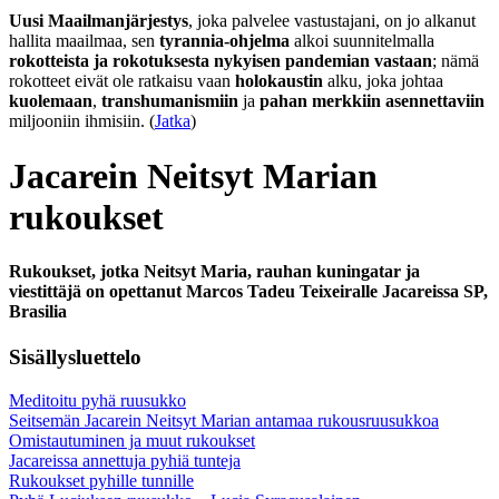
Uusi Maailmanjärjestys
, joka palvelee vastustajani, on jo alkanut
hallita maailmaa, sen
tyrannia-ohjelma
alkoi suunnitelmalla
rokotteista ja rokotuksesta nykyisen pandemian vastaan
; nämä
rokotteet eivät ole ratkaisu vaan
holokaustin
alku, joka johtaa
kuolemaan
,
transhumanismiin
ja
pahan merkkiin asennettaviin
miljooniin ihmisiin. (
Jatka
)
Jacarein Neitsyt Marian
rukoukset
Rukoukset, jotka Neitsyt Maria, rauhan kuningatar ja
viestittäjä on opettanut Marcos Tadeu Teixeiralle Jacareissa SP,
Brasilia
Sisällysluettelo
Meditoitu pyhä ruusukko
Seitsemän Jacarein Neitsyt Marian antamaa rukousruusukkoa
Omistautuminen ja muut rukoukset
Jacareissa annettuja pyhiä tunteja
Rukoukset pyhille tunnille