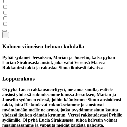
Kolmen viimeisen helman kohdalla
Pyhät sydämet Jeesuksen, Marian ja Joosefin, katso pyhän
Lucian Sirakusasta ansiot, joka valui Verensä Maassa
Rakkautesi takia ja rakastaa Sinua ikuisesti taivaissa.
Loppurukous
Oi pyhä Lucia rakkausmarttyyri, me anoa sinulta, esittele
ansiosi yhdessä rukouksemme kanssa Jeesuksen, Marian ja
Joosefin sydämen edessä, joihin kääntymme Sinun ansioidensi
takia, jotta He kuulevat rukouksetamme ja suostuvat
myöntämään meille ne armot, jotka pyydämme sinun kautta
yhdessä ikuisen elämän kruunun. Veresi rakkaudestasi Pyhille
sydämille, Oi pyhä Lucia Sirakusasta, tuhoa helvetin voimat
maailmassamme ja vapauta meidät kaikista pahoista.