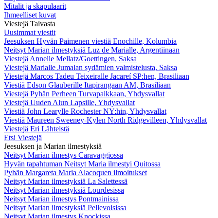
Mitalit ja skapulaarit
Ihmeelliset kuvat
Viestejä Taivasta
Uusimmat viestit
Jeesuksen Hyvän Paimenen viestiä Enochille, Kolumbia
Neitsyt Marian ilmestyksiä Luz de Marialle, Argentiinaan
Viestejä Annelle Mellatz/Goettingen, Saksa
Viestejä Marialle Jumalan sydämien valmistelusta, Saksa
Viestejä Marcos Tadeu Teixeiralle Jacareí SP:hen, Brasiliaan
Viestiä Edson Glauberille Itapirangaan AM, Brasiliaan
Viestejä Pyhän Perheen Turvapaikkaan, Yhdysvallat
Viestejä Uuden Alun Lapsille, Yhdysvallat
Viestiä John Learylle Rochester NY:hin, Yhdysvallat
Viestiä Maureen Sweeney-Kylen North Ridgevilleen, Yhdysvallat
Viestejä Eri Lähteistä
Etsi Viestejä
Jeesuksen ja Marian ilmestyksiä
Neitsyt Marian ilmestys Caravaggiossa
Hyvän tapahtuman Neitsyt Maria ilmestyi Quitossa
Pyhän Margareta Maria Alacoquen ilmoitukset
Neitsyt Marian ilmestyksiä La Salettessä
Neitsyt Marian ilmestyksiä Lourdesissa
Neitsyt Marian ilmestys Pontmainissa
Neitsyt Marian ilmestyksiä Pellevoisissa
Neitsyt Marian ilmestys Knockissa