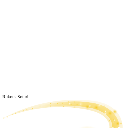
Rukous Soturi