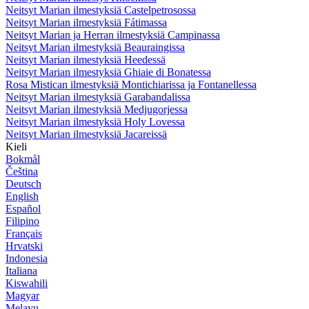
Neitsyt Marian ilmestyksiä Castelpetrosossa
Neitsyt Marian ilmestyksiä Fátimassa
Neitsyt Marian ja Herran ilmestyksiä Campinassa
Neitsyt Marian ilmestyksiä Beauraingissa
Neitsyt Marian ilmestyksiä Heedessä
Neitsyt Marian ilmestyksiä Ghiaie di Bonatessa
Rosa Mistican ilmestyksiä Montichiarissa ja Fontanellessa
Neitsyt Marian ilmestyksiä Garabandalissa
Neitsyt Marian ilmestyksiä Medjugorjessa
Neitsyt Marian ilmestyksiä Holy Lovessa
Neitsyt Marian ilmestyksiä Jacareissä
Kieli
Bokmål
Čeština
Deutsch
English
Español
Filipino
Français
Hrvatski
Indonesia
Italiana
Kiswahili
Magyar
Melayu