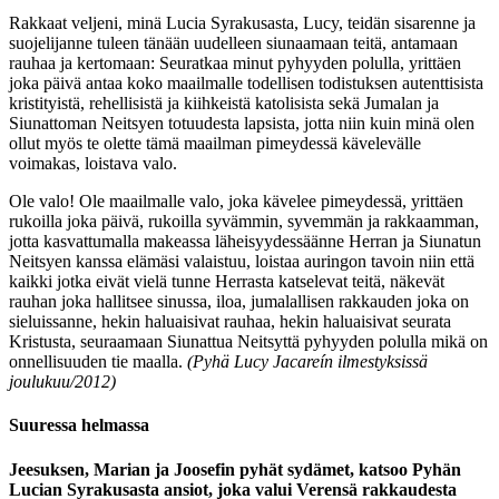
Rakkaat veljeni, minä Lucia Syrakusasta, Lucy, teidän sisarenne ja
suojelijanne tuleen tänään uudelleen siunaamaan teitä, antamaan
rauhaa ja kertomaan: Seuratkaa minut pyhyyden polulla, yrittäen
joka päivä antaa koko maailmalle todellisen todistuksen autenttisista
kristityistä, rehellisistä ja kiihkeistä katolisista sekä Jumalan ja
Siunattoman Neitsyen totuudesta lapsista, jotta niin kuin minä olen
ollut myös te olette tämä maailman pimeydessä kävelevälle
voimakas, loistava valo.
Ole valo! Ole maailmalle valo, joka kävelee pimeydessä, yrittäen
rukoilla joka päivä, rukoilla syvämmin, syvemmän ja rakkaamman,
jotta kasvattumalla makeassa läheisyydessäänne Herran ja Siunatun
Neitsyen kanssa elämäsi valaistuu, loistaa auringon tavoin niin että
kaikki jotka eivät vielä tunne Herrasta katselevat teitä, näkevät
rauhan joka hallitsee sinussa, iloa, jumalallisen rakkauden joka on
sieluissanne, hekin haluaisivat rauhaa, hekin haluaisivat seurata
Kristusta, seuraamaan Siunattua Neitsyttä pyhyyden polulla mikä on
onnellisuuden tie maalla.
(Pyhä Lucy Jacareín ilmestyksissä
joulukuu/2012)
Suuressa helmassa
Jeesuksen, Marian ja Joosefin pyhät sydämet, katsoo Pyhän
Lucian Syrakusasta ansiot, joka valui Verensä rakkaudesta