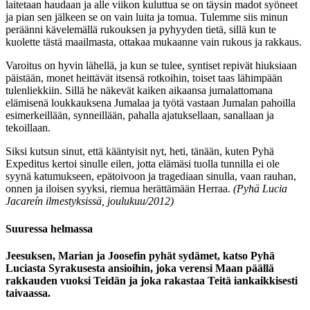
laitetaan haudaan ja alle viikon kuluttua se on täysin madot syöneet
ja pian sen jälkeen se on vain luita ja tomua. Tulemme siis minun
peräänni kävelemällä rukouksen ja pyhyyden tietä, sillä kun te
kuolette tästä maailmasta, ottakaa mukaanne vain rukous ja rakkaus.
Varoitus on hyvin lähellä, ja kun se tulee, syntiset repivät hiuksiaan
päistään, monet heittävät itsensä rotkoihin, toiset taas lähimpään
tulenliekkiin. Sillä he näkevät kaiken aikaansa jumalattomana
elämisenä loukkauksena Jumalaa ja työtä vastaan Jumalan pahoilla
esimerkeillään, synneillään, pahalla ajatuksellaan, sanallaan ja
tekoillaan.
Siksi kutsun sinut, että kääntyisit nyt, heti, tänään, kuten Pyhä
Expeditus kertoi sinulle eilen, jotta elämäsi tuolla tunnilla ei ole
syynä katumukseen, epätoivoon ja tragediaan sinulla, vaan rauhan,
onnen ja iloisen syyksi, riemua herättämään Herraa.
(Pyhä Lucia
Jacareín ilmestyksissä, joulukuu/2012)
Suuressa helmassa
Jeesuksen, Marian ja Joosefin pyhät sydämet, katso Pyhä
Luciasta Syrakusesta ansioihin, joka verensi Maan päällä
rakkauden vuoksi Teidän ja joka rakastaa Teitä iankaikkisesti
taivaassa.