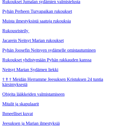
Rukoukset Jumalan sydämien valmistelusta
Pyhän Perheen Turvapaikan rukoukset
Muista ilmestyksistä saatuja rukouksia
Rukousristeily
Jacarein Neitsyt Marian rukoukset
Pyhän Joosefin Neitsyen sydämelle omistautuminen
Rukoukset yhdistymään Pyhän rakkauden kanssa
Neitsyt Marian Sydämen liekki
†
†
†
Meidän Herramme Jeesuksen Kristuksen 24 tuntia
kärsimyksestä
Ohjeita lääkkeiden valmistamiseen
Mitalit ja skapulaarit
Ihmeelliset kuvat
Jeesuksen ja Marian ilmestyksiä