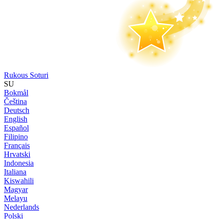
Rukous Soturi
SU
Bokmål
Čeština
Deutsch
English
Español
Filipino
Français
Hrvatski
Indonesia
Italiana
Kiswahili
Magyar
Melayu
Nederlands
Polski