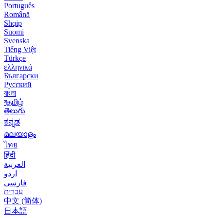
Português
Română
Shqip
Suomi
Svenska
Tiếng Việt
Türkçe
ελληνικά
Български
Русский
বাংলা
বதமிழ்
తెలుగు
ಕನ್ನಡ
മലയാളം
ไทย
हिंदी
العربية
اردو
فارسی
עִברִית
中文 (简体)
日本語