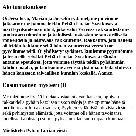
Aloitusrukouksen
Oi Jeesuksen, Marian ja Joosefin sydämet, me polvimme
jalkoanne tarjoamme teidän Pyhän Lucian Syrakusasta
marttyyrikuoleman uhrit, joka valui Verensä rakkaudestanne
puolustaen nimeänne ja katolisesta uskostanne sankarillisella
rohkeudella ja loistavalla rakkautenne. Rakkautta, jota hänellä
oli teidän kohtanne sekä hänen valuneensa verestä me
pyydämme teitä, Oi yhdistetyt sydämet, kuulemme pyynnömme
ja tee meille selväksi Pyhän Lucian Syrakusasta elämän
antamat opetukset, jotta voimme täyttää teidän pyhäimmän
tahdon maalla, jotta olisimme arvoisia ylistämään teitä yhdessä
hänen kanssaan taivaallisen kunnian keskellä. Aamen
Ensimmäinen mysteeri
(I)
Me mietimme Pyhää Luciaa vastaanottavan kasteen, oppivan
rakkaudella pyhäin katolisen uskon saloja ja me opimme häneltä
meditoimaan Jumalan sanasta, Pyyhien sydämistä tulevista viesteistä
sekä pyhimysten elämästä, jotta voimme olla hänen tavoinansa
todellisia katolisia ja suuria pyhiä Jumalan suurempaan kunniaan.
Mietiskely: Pyhän Lucian viesti