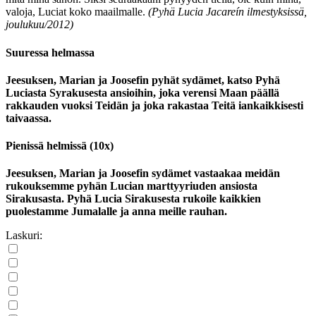
valoja, Luciat koko maailmalle.
(Pyhä Lucia Jacareín ilmestyksissä,
joulukuu/2012)
Suuressa helmassa
Jeesuksen, Marian ja Joosefin pyhät sydämet, katso Pyhä
Luciasta Syrakusesta ansioihin, joka verensi Maan päällä
rakkauden vuoksi Teidän ja joka rakastaa Teitä iankaikkisesti
taivaassa.
Pienissä helmissä (10x)
Jeesuksen, Marian ja Joosefin sydämet vastaakaa meidän
rukouksemme pyhän Lucian marttyyriuden ansiosta
Sirakusasta. Pyhä Lucia Sirakusesta rukoile kaikkien
puolestamme Jumalalle ja anna meille rauhan.
Laskuri: