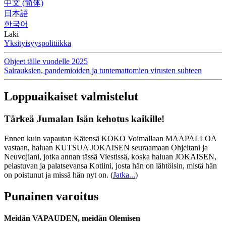
中文 (简体)
日本語
한국어
Laki
Yksityisyyspolitiikka
Ohjeet tälle vuodelle 2025
Sairauksien, pandemioiden ja tuntemattomien virusten suhteen
Loppuaikaiset valmistelut
Tärkeä Jumalan Isän kehotus kaikille!
Ennen kuin vapautan Kätensä KOKO Voimallaan MAAPALLOA
vastaan, haluan KUTSUA JOKAISEN seuraamaan Ohjeitani ja
Neuvojiani, jotka annan tässä Viestissä, koska haluan JOKAISEN,
pelastuvan ja palatsevansa Kotiini, josta hän on lähtöisin, mistä hän
on poistunut ja missä hän nyt on.
(
Jatka...
)
Punainen varoitus
Meidän VAPAUDEN, meidän Olemisen