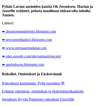
Pyhän Lucian ansioiden kautta Oh Jeesuksen, Marian ja
Joosefin sydämet, pelasta maailman uhkaavalta tuholta.
Aamen.
Lähteet:
➥ deusnossopaieterno.blogspot.com
➥ tercosmeditadosj.blogspot.com
➥ www.mensageiradapaz.org
➥ sites.google.com/site/santuariojacarei
➥ apelodoceu.blogspot.com
Rukoilut, Omistukset ja Ekskorsismit
Rukouksen kuningatar: Pyhä ruusukko
🌹
Erilaisia rukouksia, omistuksia ja ekskommunikaatioita
Jeesuksen Hyvän Paimenen rukoukset Enochille