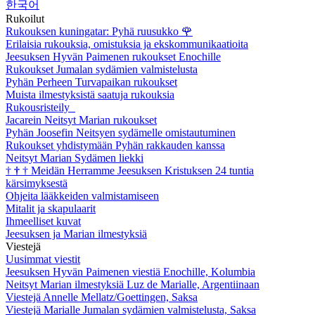
한국어
Rukoilut
Rukouksen kuningatar: Pyhä ruusukko
🌹
Erilaisia rukouksia, omistuksia ja ekskommunikaatioita
Jeesuksen Hyvän Paimenen rukoukset Enochille
Rukoukset Jumalan sydämien valmistelusta
Pyhän Perheen Turvapaikan rukoukset
Muista ilmestyksistä saatuja rukouksia
Rukousristeily
Jacarein Neitsyt Marian rukoukset
Pyhän Joosefin Neitsyen sydämelle omistautuminen
Rukoukset yhdistymään Pyhän rakkauden kanssa
Neitsyt Marian Sydämen liekki
†
†
†
Meidän Herramme Jeesuksen Kristuksen 24 tuntia
kärsimyksestä
Ohjeita lääkkeiden valmistamiseen
Mitalit ja skapulaarit
Ihmeelliset kuvat
Jeesuksen ja Marian ilmestyksiä
Viestejä
Uusimmat viestit
Jeesuksen Hyvän Paimenen viestiä Enochille, Kolumbia
Neitsyt Marian ilmestyksiä Luz de Marialle, Argentiinaan
Viestejä Annelle Mellatz/Goettingen, Saksa
Viestejä Marialle Jumalan sydämien valmistelusta, Saksa