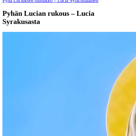
Pyhä Luciuksen ruusukko – Lucia Syracusalainen
Pyhän Lucian rukous – Lucia
Syrakusasta