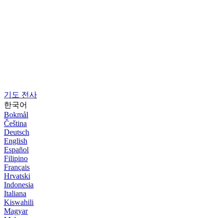
기도 전사
한국어
Bokmål
Čeština
Deutsch
English
Español
Filipino
Français
Hrvatski
Indonesia
Italiana
Kiswahili
Magyar