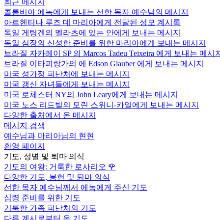
최근 메시지
콜롬비아 에녹에게 보내는 선한 목자 예수님의 메시지
아르헨티나 루즈 데 마리아에게 전달된 성모 계시록
독일 게팅겐의 멜라츠에 있는 안에게 보내는 메시지
독일 심장의 신성한 준비를 위한 마리아에게 보내는 메시지
브라질 자카레이 SP 의 Marcos Tadeu Teixeira 에게 보내는 메시
브라질 이타피랑가의 에 Edson Glauber 에게 보내는 메시지
미국 성가정 피난처에 보내는 메시지
미국 갱신 자녀들에게 보내는 메시지
미국 로체스터 NY의 John Leary에게 보내는 메시지
미국 노스 리드빌의 모린 스위니-카일에게 보내는 메시지
다양한 출처에서 온 메시지
메시지 검색
예수님과 마리아님의 현현
환영 페이지
기도, 성별 및 퇴마 의식
기도의 여왕: 거룩한 로사리오
🌹
다양한 기도, 봉헌 및 퇴마 의식
선한 목자 예수님께서 에녹에게 주신 기도
심령 준비를 위한 기도
거룩한 가족 피난처의 기도
다른 계시로부터 온 기도