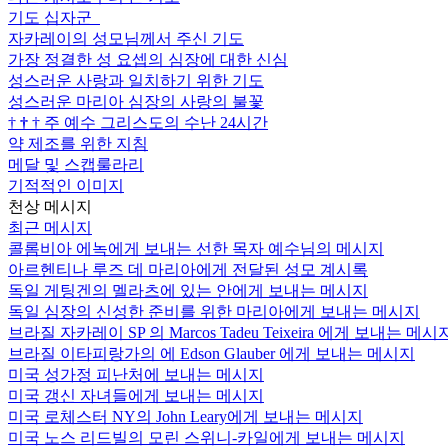
기도 십자군
자카레이의 성모님께서 주신 기도
가장 정결한 성 요셉의 심장에 대한 신심
성스러운 사랑과 일치하기 위한 기도
성스러운 마리아 심장의 사랑의 불꽃
†
†
†
주 예수 그리스도의 수난 24시간
약 제조를 위한 지침
메달 및 스캡룰라리
기적적인 이미지
천상 메시지
최근 메시지
콜롬비아 에녹에게 보내는 선한 목자 예수님의 메시지
아르헨티나 루즈 데 마리아에게 전달된 성모 계시록
독일 게팅겐의 멜라츠에 있는 안에게 보내는 메시지
독일 심장의 신성한 준비를 위한 마리아에게 보내는 메시지
브라질 자카레이 SP 의 Marcos Tadeu Teixeira 에게 보내는 메시
브라질 이타피랑가의 에 Edson Glauber 에게 보내는 메시지
미국 성가정 피난처에 보내는 메시지
미국 갱신 자녀들에게 보내는 메시지
미국 로체스터 NY의 John Leary에게 보내는 메시지
미국 노스 리드빌의 모린 스위니-카일에게 보내는 메시지