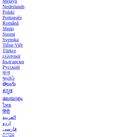
Melayu
Nederlands
Polski
Português
Română
Shqip
Suomi
Svenska
Tiếng Việt
Türkçe
ελληνικά
Български
Русский
বাংলা
বதமிழ்
తెలుగు
ಕನ್ನಡ
മലയാളം
ไทย
हिंदी
العربية
اردو
فارسی
עִברִית