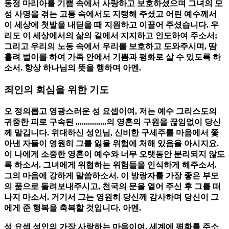
동정 마리아를 기쁨 속에서 사랑하고 보호하셨으며 그녀의 모
성 사명을 겪는 고통 속에서도 지탱해 주셨고 어린 예수께서
이 세상에 첫발을 내딛을 때 지원하고 이끌어 주셨습니다. 우
리도 이 세상에서의 삶의 길에서 지지하고 인도하여 주소서;
그리고 우리의 노동 속에서 우리를 보호하고 도와주시며, 땀
흘려 벌이를 하여 가족 안에서 기쁨과 평화로 살 수 있도록 하
소서. 항상 하나님의 뜻을 행하며 아멘.
죄인의 회심을 위한 기도
오 정의롭고 영광스러운 성 요셉이여, 저는 예수 그리스도의
귀중한 피로 구속된 ...............의 영혼의 구원을 끊임없이 당신
께 맡깁니다. 위대하신 성인님, 신비한 구세주를 마음에서 쫓
아낸 자들이 영원히 그를 잃을 위험에 처해 있음을 아시지요.
이 나에게 소중한 영혼이 예수와 너무 오랫동안 분리되지 않도
록 하소서. 그녀에게 위협하는 위험들을 인식하게 해주소서.
그의 마음에 강하게 말씀하소서. 이 방랑자를 가장 좋은 부모
의 품으로 돌려보내주시고, 천국의 문을 열어 주신 후 그를 떠
나지 마소서. 거기서 그는 영원히 당신께 감사하며 당신이 그
에게 준 행복을 축복할 것입니다. 아멘.
성 요셉 성인의 가장 사랑하는 마음이여, 세계에 평화를 주소