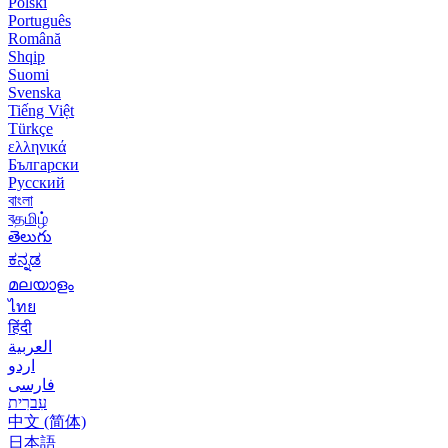
Polski
Português
Română
Shqip
Suomi
Svenska
Tiếng Việt
Türkçe
ελληνικά
Български
Русский
বাংলা
বதமிழ்
తెలుగు
ಕನ್ನಡ
മലയാളം
ไทย
हिंदी
العربية
اردو
فارسی
עִברִית
中文 (简体)
日本語