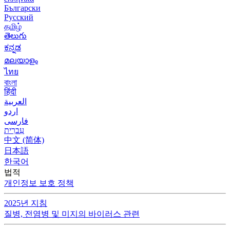
Български
Русский
தமிழ்
తెలుగు
ಕನ್ನಡ
മലയാളം
ไทย
বাংলা
हिंदी
العربية
اردو
فارسی
עִברִית
中文 (简体)
日本語
한국어
법적
개인정보 보호 정책
2025년 지침
질병, 전염병 및 미지의 바이러스 관련