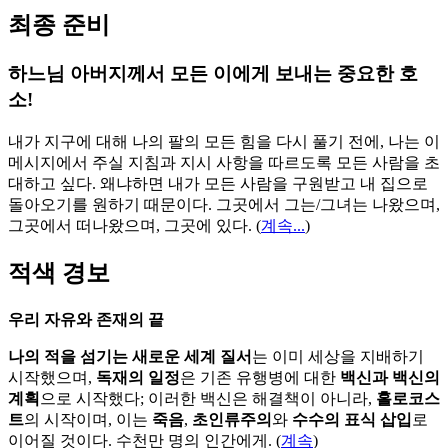
최종 준비
하느님 아버지께서 모든 이에게 보내는 중요한 호
소!
내가 지구에 대해 나의 팔의 모든 힘을 다시 풀기 전에, 나는 이
메시지에서 주실 지침과 지시 사항을 따르도록 모든 사람을 초
대하고 싶다. 왜냐하면 내가 모든 사람을 구원받고 내 집으로
돌아오기를 원하기 때문이다. 그곳에서 그는/그녀는 나왔으며,
그곳에서 떠나왔으며, 그곳에 있다.
(
계속...
)
적색 경보
우리 자유와 존재의 끝
나의 적을 섬기는 새로운 세계 질서
는 이미 세상을 지배하기
시작했으며,
독재의 일정
은 기존 유행병에 대한
백신과 백신의
계획
으로 시작했다; 이러한 백신은 해결책이 아니라,
홀로코스
트
의 시작이며, 이는
죽음
,
초인류주의
와
수수의 표식 삽입
로
이어질 것이다. 수천만 명의 인간에게. (
계속
)