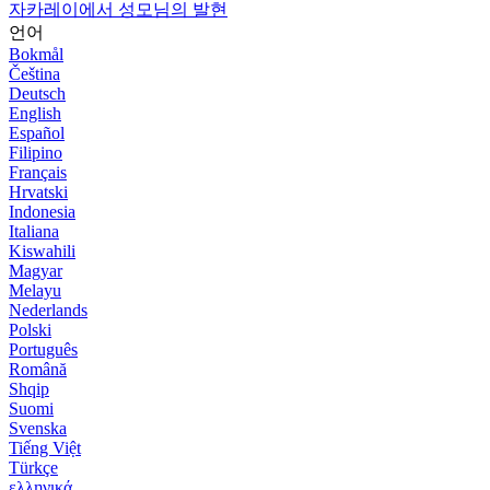
자카레이에서 성모님의 발현
언어
Bokmål
Čeština
Deutsch
English
Español
Filipino
Français
Hrvatski
Indonesia
Italiana
Kiswahili
Magyar
Melayu
Nederlands
Polski
Português
Română
Shqip
Suomi
Svenska
Tiếng Việt
Türkçe
ελληνικά