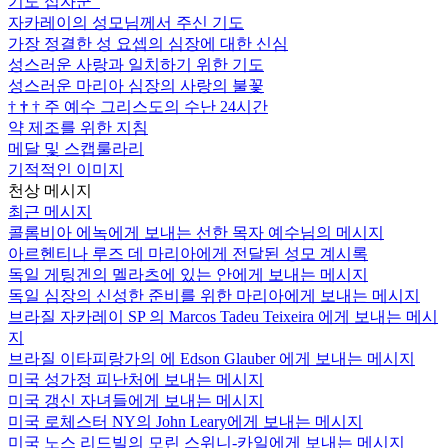
기도 십자군
자카레이의 성모님께서 주신 기도
가장 정결한 성 요셉의 심장에 대한 신심
성스러운 사랑과 일치하기 위한 기도
성스러운 마리아 심장의 사랑의 불꽃
†
†
†
주 예수 그리스도의 수난 24시간
약 제조를 위한 지침
메달 및 스캡룰라리
기적적인 이미지
천상 메시지
최근 메시지
콜롬비아 에녹에게 보내는 선한 목자 예수님의 메시지
아르헨티나 루즈 데 마리아에게 전달된 성모 계시록
독일 게팅겐의 멜라츠에 있는 안에게 보내는 메시지
독일 심장의 신성한 준비를 위한 마리아에게 보내는 메시지
브라질 자카레이 SP 의 Marcos Tadeu Teixeira 에게 보내는 메시
지
브라질 이타피랑가의 에 Edson Glauber 에게 보내는 메시지
미국 성가정 피난처에 보내는 메시지
미국 갱신 자녀들에게 보내는 메시지
미국 로체스터 NY의 John Leary에게 보내는 메시지
미국 노스 리드빌의 모린 스위니-카일에게 보내는 메시지