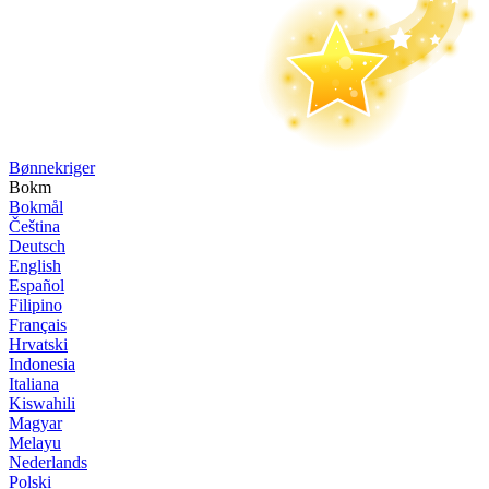
Bønne­kriger
Bokm
Bokmål
Čeština
Deutsch
English
Español
Filipino
Français
Hrvatski
Indonesia
Italiana
Kiswahili
Magyar
Melayu
Nederlands
Polski