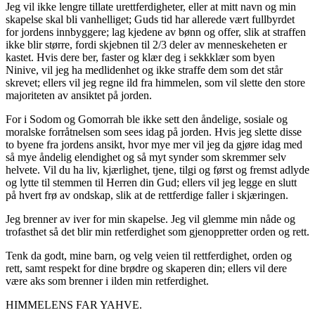
Jeg vil ikke lengre tillate urettferdigheter, eller at mitt navn og min
skapelse skal bli vanhelliget; Guds tid har allerede vært fullbyrdet
for jordens innbyggere; lag kjedene av bønn og offer, slik at straffen
ikke blir større, fordi skjebnen til 2/3 deler av menneskeheten er
kastet. Hvis dere ber, faster og klær deg i sekkklær som byen
Ninive, vil jeg ha medlidenhet og ikke straffe dem som det står
skrevet; ellers vil jeg regne ild fra himmelen, som vil slette den store
majoriteten av ansiktet på jorden.
For i Sodom og Gomorrah ble ikke sett den åndelige, sosiale og
moralske forråtnelsen som sees idag på jorden. Hvis jeg slette disse
to byene fra jordens ansikt, hvor mye mer vil jeg da gjøre idag med
så mye åndelig elendighet og så myt synder som skremmer selv
helvete. Vil du ha liv, kjærlighet, tjene, tilgi og først og fremst adlyde
og lytte til stemmen til Herren din Gud; ellers vil jeg legge en slutt
på hvert frø av ondskap, slik at de rettferdige faller i skjæringen.
Jeg brenner av iver for min skapelse. Jeg vil glemme min nåde og
trofasthet så det blir min retferdighet som gjenoppretter orden og rett.
Tenk da godt, mine barn, og velg veien til rettferdighet, orden og
rett, samt respekt for dine brødre og skaperen din; ellers vil dere
være aks som brenner i ilden min retferdighet.
HIMMELENS FAR YAHVE.