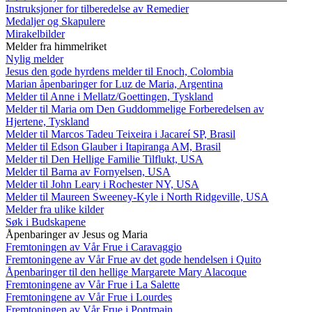
Instruksjoner for tilberedelse av Remedier
Medaljer og Skapulere
Mirakelbilder
Melder fra himmelriket
Nylig melder
Jesus den gode hyrdens melder til Enoch, Colombia
Marian åpenbaringer for Luz de Maria, Argentina
Melder til Anne i Mellatz/Goettingen, Tyskland
Melder til Maria om Den Guddommelige Forberedelsen av
Hjertene, Tyskland
Melder til Marcos Tadeu Teixeira i Jacareí SP, Brasil
Melder til Edson Glauber i Itapiranga AM, Brasil
Melder til Den Hellige Familie Tilflukt, USA
Melder til Barna av Fornyelsen, USA
Melder til John Leary i Rochester NY, USA
Melder til Maureen Sweeney-Kyle i North Ridgeville, USA
Melder fra ulike kilder
Søk i Budskapene
Åpenbaringer av Jesus og Maria
Fremtoningen av Vår Frue i Caravaggio
Fremtoningene av Vår Frue av det gode hendelsen i Quito
Åpenbaringer til den hellige Margarete Mary Alacoque
Fremtoningene av Vår Frue i La Salette
Fremtoningene av Vår Frue i Lourdes
Fremtoningen av Vår Frue i Pontmain