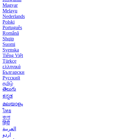
Magyar
Melayu
Nederlands
Polski
Português
Română
Shqip
Suomi
Svenska
Tiếng Việt
Türkçe
ελληνικά
Български
Русский
தமிழ்
తెలుగు
ಕನ್ನಡ
മലയാളം
ไทย
বাংলা
हिंदी
العربية
اردو