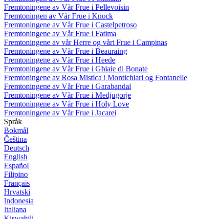
Fremtoningene av Vår Frue i Pellevoisin
Fremtoningen av Vår Frue i Knock
Fremtoningene av Vår Frue i Castelpetroso
Fremtoningene av Vår Frue i Fatima
Fremtoningene av vår Herre og vårt Frue i Campinas
Fremtoningene av Vår Frue i Beauraing
Fremtoningene av Vår Frue i Heede
Fremtoningene av Vår Frue i Ghiaie di Bonate
Fremtoningene av Rosa Mistica i Montichiari og Fontanelle
Fremtoningene av Vår Frue i Garabandal
Fremtoningene av Vår Frue i Medjugorje
Fremtoningene av Vår Frue i Holy Love
Fremtoningene av Vår Frue i Jacarei
Språk
Bokmål
Čeština
Deutsch
English
Español
Filipino
Français
Hrvatski
Indonesia
Italiana
Kiswahili