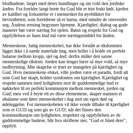
blodbadene, farget med deres handlinger og sin vold den jordiske
ånden. Fra foreldre langt borte fra Gud blir et trist frukt født, kjeden
av kaldhet og forkastelse er i mennesket fra øyeblikket for
bevisstheten; som foreldrene så er barna, med mindre de omvender
seg. Åndens rensing begynner hjemme. Kjærlighet, dialog og gode
manerer bør være næring for sjelen. Bønn og respekt for Gud og
oppfyllelsen av hans bud må være næringsmiddel for ånden.
Menneskene, fattig menneskehet, har ikke forstått at rikdommen
ligger ikke i å samle materiale ting, men heller i å holde en perfekt
balanse mellom kropp, sjel og ånd; derfra stråler den sanne
menneskelige rikdom. Jorden kan lenger bære så mye vold, så mye
nedbrytning. Min skapelse er truet av mangelen på kjærlighet og
Gud. Hvis menneskene elsket, ville jorden være et paradis, fordi alt
som Gud har skapt, holder symfonien om kjærlighet. Kjærlighet og
respekt sammen med lydigheten mot de guddommelige bud er
nøkkelen til en perfekt kommunjon mellom mennesket, jorden og
Gud; men ved å bryte ett av disse elementene, skaper mannen et
ubalanse som fører menneskehet i dag mot sin egen død og
ødeleggelse. For menneskeheten vil ikke vende tilbake til kjærlighet
som er GUD og som gis av GUD; når det finnes den
kommunikasjon om lydigheten, respektet og oppfyllelsen av de
guddommelige budene, blir hva skriftene sier, "Gud er blant dere",
oppfylt.