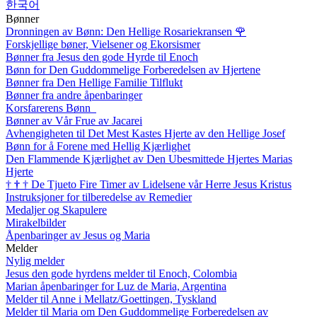
한국어
Bønner
Dronningen av Bønn: Den Hellige Rosariekransen
🌹
Forskjellige bøner, Vielsener og Ekorsismer
Bønner fra Jesus den gode Hyrde til Enoch
Bønn for Den Guddommelige Forberedelsen av Hjertene
Bønner fra Den Hellige Familie Tilflukt
Bønner fra andre åpenbaringer
Korsfarerens Bønn
Bønner av Vår Frue av Jacarei
Avhengigheten til Det Mest Kastes Hjerte av den Hellige Josef
Bønn for å Forene med Hellig Kjærlighet
Den Flammende Kjærlighet av Den Ubesmittede Hjertes Marias
Hjerte
†
†
†
De Tjueto Fire Timer av Lidelsene vår Herre Jesus Kristus
Instruksjoner for tilberedelse av Remedier
Medaljer og Skapulere
Mirakelbilder
Åpenbaringer av Jesus og Maria
Melder
Nylig melder
Jesus den gode hyrdens melder til Enoch, Colombia
Marian åpenbaringer for Luz de Maria, Argentina
Melder til Anne i Mellatz/Goettingen, Tyskland
Melder til Maria om Den Guddommelige Forberedelsen av