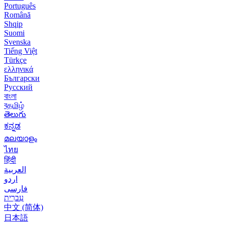
Português
Română
Shqip
Suomi
Svenska
Tiếng Việt
Türkçe
ελληνικά
Български
Русский
বাংলা
বதமிழ்
తెలుగు
ಕನ್ನಡ
മലയാളം
ไทย
हिंदी
العربية
اردو
فارسی
עִברִית
中文 (简体)
日本語