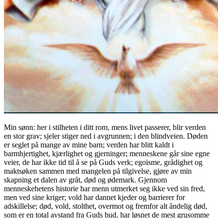
Min sønn: her i stilheten i ditt rom, mens livet passerer, blir verden
en stor grav; sjeler stiger ned i avgrunnen; i den blindveien. Døden
er seglet på mange av mine barn; verden har blitt kaldt i
barmhjertighet, kjærlighet og gjerninger; menneskene går sine egne
veier, de har ikke tid til å se på Guds verk; egoisme, grådighet og
maktsøken sammen med mangelen på tilgivelse, gjøre av min
skapning et dalen av gråt, død og ødemark. Gjennom
menneskehetens historie har menn utmerket seg ikke ved sin fred,
men ved sine kriger; vold har dannet kjeder og barrierer for
adskillelse; død, vold, stolthet, overmot og fremfor alt åndelig død,
som er en total avstand fra Guds bud, har løsnet de mest grusomme