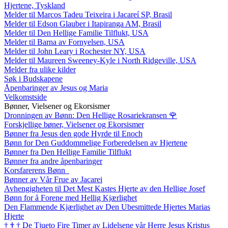
Hjertene, Tyskland
Melder til Marcos Tadeu Teixeira i Jacareí SP, Brasil
Melder til Edson Glauber i Itapiranga AM, Brasil
Melder til Den Hellige Familie Tilflukt, USA
Melder til Barna av Fornyelsen, USA
Melder til John Leary i Rochester NY, USA
Melder til Maureen Sweeney-Kyle i North Ridgeville, USA
Melder fra ulike kilder
Søk i Budskapene
Åpenbaringer av Jesus og Maria
Velkomstside
Bønner, Vielsener og Ekorsismer
Dronningen av Bønn: Den Hellige Rosariekransen
🌹
Forskjellige bøner, Vielsener og Ekorsismer
Bønner fra Jesus den gode Hyrde til Enoch
Bønn for Den Guddommelige Forberedelsen av Hjertene
Bønner fra Den Hellige Familie Tilflukt
Bønner fra andre åpenbaringer
Korsfarerens Bønn
Bønner av Vår Frue av Jacarei
Avhengigheten til Det Mest Kastes Hjerte av den Hellige Josef
Bønn for å Forene med Hellig Kjærlighet
Den Flammende Kjærlighet av Den Ubesmittede Hjertes Marias
Hjerte
†
†
†
De Tjueto Fire Timer av Lidelsene vår Herre Jesus Kristus