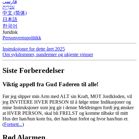
فارسی
עִברִית
中文 (简体)
日本語
한국어
Juridisk
Personvernspolitikk
Instruksjoner for dette året 2025
Om sykdommer, pandemier og ukjente viruser
Siste Forberedelser
Viktig appell fra Gud Faderen til alle!
Før jeg slipper min Arm med ALT sin Kraft, MOT Jordkloden, vil
jeg INVITERE HVER PERSON til å følge mine Indikasjoner og
mine Instruksjoner som jeg gir i denne Meldeingen fordi jeg ønsker
at HVER PERSON, skal bli FRELST og komme tilbake til mitt
Hus der han/hun kom fra, der han/hun forlot og hvor han/hun er.
(
Fortsett...
)
Rød Alarmen