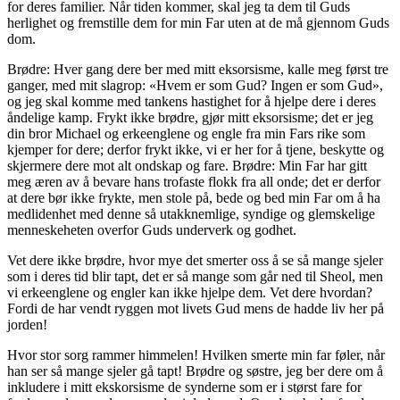
for deres familier. Når tiden kommer, skal jeg ta dem til Guds
herlighet og fremstille dem for min Far uten at de må gjennom Guds
dom.
Brødre: Hver gang dere ber med mitt eksorsisme, kalle meg først tre
ganger, med mit slagrop: «Hvem er som Gud? Ingen er som Gud»,
og jeg skal komme med tankens hastighet for å hjelpe dere i deres
åndelige kamp. Frykt ikke brødre, gjør mitt eksorsisme; det er jeg
din bror Michael og erkeenglene og engle fra min Fars rike som
kjemper for dere; derfor frykt ikke, vi er her for å tjene, beskytte og
skjermere dere mot alt ondskap og fare. Brødre: Min Far har gitt
meg æren av å bevare hans trofaste flokk fra all onde; det er derfor
at dere bør ikke frykte, men stole på, bede og bed min Far om å ha
medlidenhet med denne så utakknemlige, syndige og glemskelige
menneskeheten overfor Guds underverk og godhet.
Vet dere ikke brødre, hvor mye det smerter oss å se så mange sjeler
som i deres tid blir tapt, det er så mange som går ned til Sheol, men
vi erkeenglene og engler kan ikke hjelpe dem. Vet dere hvordan?
Fordi de har vendt ryggen mot livets Gud mens de hadde liv her på
jorden!
Hvor stor sorg rammer himmelen! Hvilken smerte min far føler, når
han ser så mange sjeler gå tapt! Brødre og søstre, jeg ber dere om å
inkludere i mitt ekskorsisme de synderne som er i størst fare for