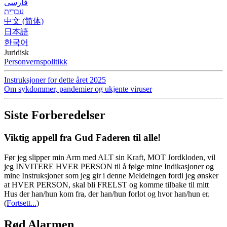
فارسی
עִברִית
中文 (简体)
日本語
한국어
Juridisk
Personvernspolitikk
Instruksjoner for dette året 2025
Om sykdommer, pandemier og ukjente viruser
Siste Forberedelser
Viktig appell fra Gud Faderen til alle!
Før jeg slipper min Arm med ALT sin Kraft, MOT Jordkloden, vil
jeg INVITERE HVER PERSON til å følge mine Indikasjoner og
mine Instruksjoner som jeg gir i denne Meldeingen fordi jeg ønsker
at HVER PERSON, skal bli FRELST og komme tilbake til mitt
Hus der han/hun kom fra, der han/hun forlot og hvor han/hun er.
(
Fortsett...
)
Rød Alarmen