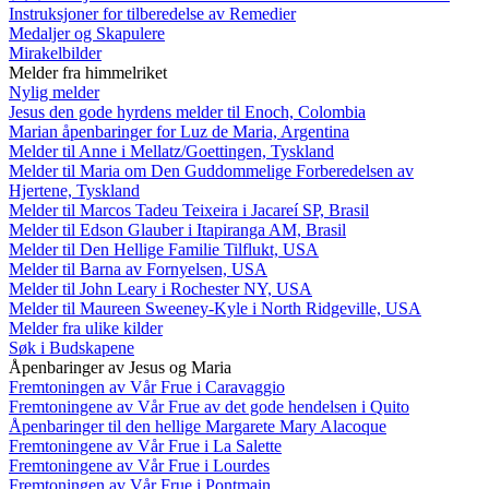
Instruksjoner for tilberedelse av Remedier
Medaljer og Skapulere
Mirakelbilder
Melder fra himmelriket
Nylig melder
Jesus den gode hyrdens melder til Enoch, Colombia
Marian åpenbaringer for Luz de Maria, Argentina
Melder til Anne i Mellatz/Goettingen, Tyskland
Melder til Maria om Den Guddommelige Forberedelsen av
Hjertene, Tyskland
Melder til Marcos Tadeu Teixeira i Jacareí SP, Brasil
Melder til Edson Glauber i Itapiranga AM, Brasil
Melder til Den Hellige Familie Tilflukt, USA
Melder til Barna av Fornyelsen, USA
Melder til John Leary i Rochester NY, USA
Melder til Maureen Sweeney-Kyle i North Ridgeville, USA
Melder fra ulike kilder
Søk i Budskapene
Åpenbaringer av Jesus og Maria
Fremtoningen av Vår Frue i Caravaggio
Fremtoningene av Vår Frue av det gode hendelsen i Quito
Åpenbaringer til den hellige Margarete Mary Alacoque
Fremtoningene av Vår Frue i La Salette
Fremtoningene av Vår Frue i Lourdes
Fremtoningen av Vår Frue i Pontmain