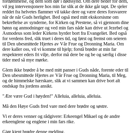
fordømmelse, og dem som dør i dødssynd. Om dere beder for dem,
vil jeg intervensjonere hos min far slik at de ikke går tapt. De sjeler
reddet fra helvetes flammer vil takke dere og være deres forsvarere
når de når Guds herlighet. Bed også med mitt ekskorsisme om
bekreftelse av synderne, for Kirken og Prestene, så vi gjennom dine
bønn og anmodninger og ved min fars nåde kan drive ut Jezebel og
Asmodeus som leder Kirkens hyrder bort fra Evangeliet. Bed også
for verdens fred, slik truet i deres tid, og først og fremst om seieren
til Den ubesmittede Hjertes av Vår Frue og Dronning Maria. Om
dere kaller oss, vil vi komme til hjelp; forstå brødre at min far
respekterer eders fri vilje, derfor må dere be og be og særlig i disse
tider med så mye mørke.
Glem ikke brødre å be med mitt panser i Guds nåde, forente eder til
Den ubesmittede Hjertes av Vår Frue og Dronning Maria, til Meg,
og de himmelske hærskare, slik at vi sammen kan drive bort alt
ondskap fra jordens ansikt.
"Ære være Gud i høyden!" Alleluia, alleluia, alleluia.
Må den Høye Guds fred vare med dere brødre og søstre.
Vi er deres venner og rådgivere: Erkeengel Mikael og de andre
erkeenglene og englene i min fars rike.
Gjør kjent brødre denne melding.