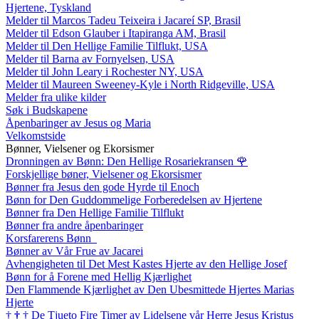
Hjertene, Tyskland
Melder til Marcos Tadeu Teixeira i Jacareí SP, Brasil
Melder til Edson Glauber i Itapiranga AM, Brasil
Melder til Den Hellige Familie Tilflukt, USA
Melder til Barna av Fornyelsen, USA
Melder til John Leary i Rochester NY, USA
Melder til Maureen Sweeney-Kyle i North Ridgeville, USA
Melder fra ulike kilder
Søk i Budskapene
Åpenbaringer av Jesus og Maria
Velkomstside
Bønner, Vielsener og Ekorsismer
Dronningen av Bønn: Den Hellige Rosariekransen
🌹
Forskjellige bøner, Vielsener og Ekorsismer
Bønner fra Jesus den gode Hyrde til Enoch
Bønn for Den Guddommelige Forberedelsen av Hjertene
Bønner fra Den Hellige Familie Tilflukt
Bønner fra andre åpenbaringer
Korsfarerens Bønn
Bønner av Vår Frue av Jacarei
Avhengigheten til Det Mest Kastes Hjerte av den Hellige Josef
Bønn for å Forene med Hellig Kjærlighet
Den Flammende Kjærlighet av Den Ubesmittede Hjertes Marias
Hjerte
†
†
†
De Tjueto Fire Timer av Lidelsene vår Herre Jesus Kristus