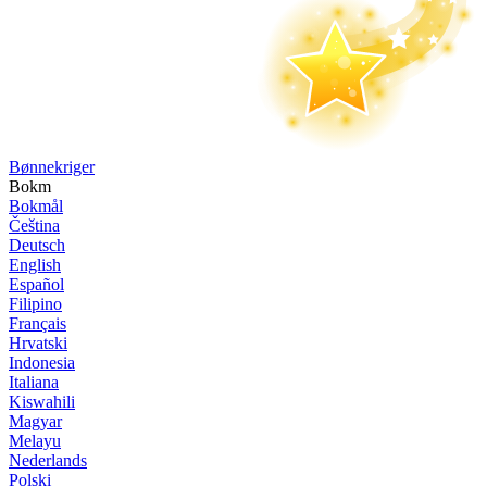
Bønne­kriger
Bokm
Bokmål
Čeština
Deutsch
English
Español
Filipino
Français
Hrvatski
Indonesia
Italiana
Kiswahili
Magyar
Melayu
Nederlands
Polski