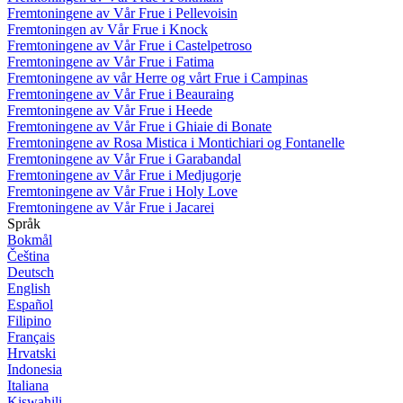
Fremtoningene av Vår Frue i Pellevoisin
Fremtoningen av Vår Frue i Knock
Fremtoningene av Vår Frue i Castelpetroso
Fremtoningene av Vår Frue i Fatima
Fremtoningene av vår Herre og vårt Frue i Campinas
Fremtoningene av Vår Frue i Beauraing
Fremtoningene av Vår Frue i Heede
Fremtoningene av Vår Frue i Ghiaie di Bonate
Fremtoningene av Rosa Mistica i Montichiari og Fontanelle
Fremtoningene av Vår Frue i Garabandal
Fremtoningene av Vår Frue i Medjugorje
Fremtoningene av Vår Frue i Holy Love
Fremtoningene av Vår Frue i Jacarei
Språk
Bokmål
Čeština
Deutsch
English
Español
Filipino
Français
Hrvatski
Indonesia
Italiana
Kiswahili