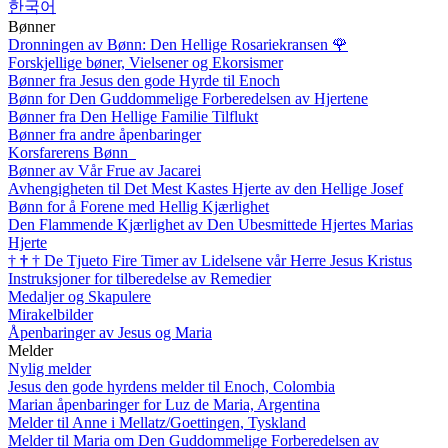
한국어
Bønner
Dronningen av Bønn: Den Hellige Rosariekransen
🌹
Forskjellige bøner, Vielsener og Ekorsismer
Bønner fra Jesus den gode Hyrde til Enoch
Bønn for Den Guddommelige Forberedelsen av Hjertene
Bønner fra Den Hellige Familie Tilflukt
Bønner fra andre åpenbaringer
Korsfarerens Bønn
Bønner av Vår Frue av Jacarei
Avhengigheten til Det Mest Kastes Hjerte av den Hellige Josef
Bønn for å Forene med Hellig Kjærlighet
Den Flammende Kjærlighet av Den Ubesmittede Hjertes Marias
Hjerte
†
†
†
De Tjueto Fire Timer av Lidelsene vår Herre Jesus Kristus
Instruksjoner for tilberedelse av Remedier
Medaljer og Skapulere
Mirakelbilder
Åpenbaringer av Jesus og Maria
Melder
Nylig melder
Jesus den gode hyrdens melder til Enoch, Colombia
Marian åpenbaringer for Luz de Maria, Argentina
Melder til Anne i Mellatz/Goettingen, Tyskland
Melder til Maria om Den Guddommelige Forberedelsen av