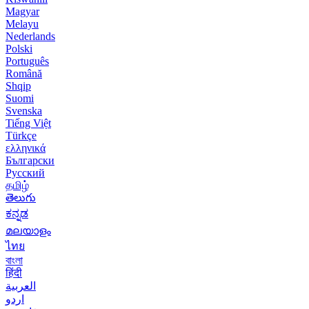
Magyar
Melayu
Nederlands
Polski
Português
Română
Shqip
Suomi
Svenska
Tiếng Việt
Türkçe
ελληνικά
Български
Русский
தமிழ்
తెలుగు
ಕನ್ನಡ
മലയാളം
ไทย
বাংলা
हिंदी
العربية
اردو