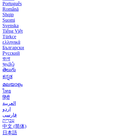
Português
Română
Shqip
Suomi
Svenska
Tiếng Việt
Türkçe
ελληνικά
Български
Русский
বাংলা
বதமிழ்
తెలుగు
ಕನ್ನಡ
മലയാളം
ไทย
हिंदी
العربية
اردو
فارسی
עִברִית
中文 (简体)
日本語