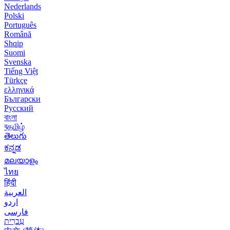
Nederlands
Polski
Português
Română
Shqip
Suomi
Svenska
Tiếng Việt
Türkçe
ελληνικά
Български
Русский
বাংলা
বதமிழ்
తెలుగు
ಕನ್ನಡ
മലയാളം
ไทย
हिंदी
العربية
اردو
فارسی
עִברִית