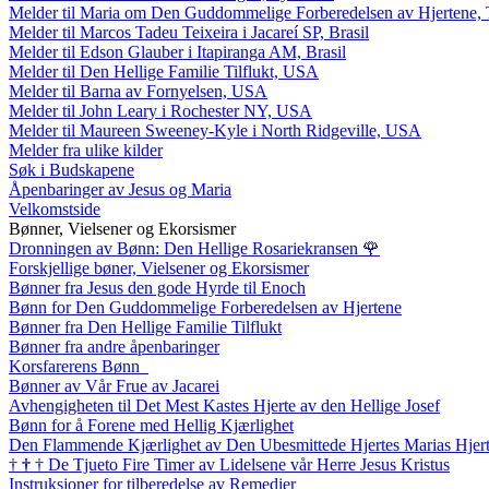
Melder til Maria om Den Guddommelige Forberedelsen av Hjertene, 
Melder til Marcos Tadeu Teixeira i Jacareí SP, Brasil
Melder til Edson Glauber i Itapiranga AM, Brasil
Melder til Den Hellige Familie Tilflukt, USA
Melder til Barna av Fornyelsen, USA
Melder til John Leary i Rochester NY, USA
Melder til Maureen Sweeney-Kyle i North Ridgeville, USA
Melder fra ulike kilder
Søk i Budskapene
Åpenbaringer av Jesus og Maria
Velkomstside
Bønner, Vielsener og Ekorsismer
Dronningen av Bønn: Den Hellige Rosariekransen
🌹
Forskjellige bøner, Vielsener og Ekorsismer
Bønner fra Jesus den gode Hyrde til Enoch
Bønn for Den Guddommelige Forberedelsen av Hjertene
Bønner fra Den Hellige Familie Tilflukt
Bønner fra andre åpenbaringer
Korsfarerens Bønn
Bønner av Vår Frue av Jacarei
Avhengigheten til Det Mest Kastes Hjerte av den Hellige Josef
Bønn for å Forene med Hellig Kjærlighet
Den Flammende Kjærlighet av Den Ubesmittede Hjertes Marias Hjer
†
†
†
De Tjueto Fire Timer av Lidelsene vår Herre Jesus Kristus
Instruksjoner for tilberedelse av Remedier