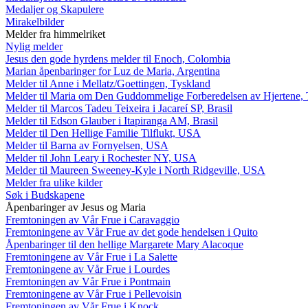
Medaljer og Skapulere
Mirakelbilder
Melder fra himmelriket
Nylig melder
Jesus den gode hyrdens melder til Enoch, Colombia
Marian åpenbaringer for Luz de Maria, Argentina
Melder til Anne i Mellatz/Goettingen, Tyskland
Melder til Maria om Den Guddommelige Forberedelsen av Hjertene, 
Melder til Marcos Tadeu Teixeira i Jacareí SP, Brasil
Melder til Edson Glauber i Itapiranga AM, Brasil
Melder til Den Hellige Familie Tilflukt, USA
Melder til Barna av Fornyelsen, USA
Melder til John Leary i Rochester NY, USA
Melder til Maureen Sweeney-Kyle i North Ridgeville, USA
Melder fra ulike kilder
Søk i Budskapene
Åpenbaringer av Jesus og Maria
Fremtoningen av Vår Frue i Caravaggio
Fremtoningene av Vår Frue av det gode hendelsen i Quito
Åpenbaringer til den hellige Margarete Mary Alacoque
Fremtoningene av Vår Frue i La Salette
Fremtoningene av Vår Frue i Lourdes
Fremtoningen av Vår Frue i Pontmain
Fremtoningene av Vår Frue i Pellevoisin
Fremtoningen av Vår Frue i Knock