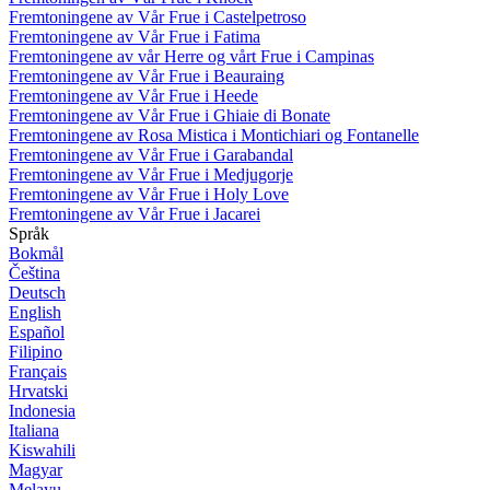
Fremtoningene av Vår Frue i Castelpetroso
Fremtoningene av Vår Frue i Fatima
Fremtoningene av vår Herre og vårt Frue i Campinas
Fremtoningene av Vår Frue i Beauraing
Fremtoningene av Vår Frue i Heede
Fremtoningene av Vår Frue i Ghiaie di Bonate
Fremtoningene av Rosa Mistica i Montichiari og Fontanelle
Fremtoningene av Vår Frue i Garabandal
Fremtoningene av Vår Frue i Medjugorje
Fremtoningene av Vår Frue i Holy Love
Fremtoningene av Vår Frue i Jacarei
Språk
Bokmål
Čeština
Deutsch
English
Español
Filipino
Français
Hrvatski
Indonesia
Italiana
Kiswahili
Magyar
Melayu