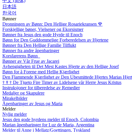
中文 (简体)
日本語
한국어
Bønner
Dronningen av Bønn: Den Hellige Rosariekransen
🌹
Forskjellige bøner, Vielsener og Ekorsismer
Bønner fra Jesus den gode Hyrde til Enoch
Bønn for Den Guddommelige Forberedelsen av Hjertene
Bønner fra Den Hellige Familie Tilflukt
Bønner fra andre åpenbaringer
Korsfarerens Bønn
Bønner av Vår Frue av Jacarei
Avhengigheten til Det Mest Kastes Hjerte av den Hellige Josef
Bønn for å Forene med Hellig Kjærlighet
Den Flammende Kjærlighet av Den Ubesmittede Hjertes Marias Hjer
†
†
†
De Tjueto Fire Timer av Lidelsene vår Herre Jesus Kristus
Instruksjoner for tilberedelse av Remedier
Medaljer og Skapulere
Mirakelbilder
Åpenbaringer av Jesus og Maria
Melder
Nylig melder
Jesus den gode hyrdens melder til Enoch, Colombia
Marian åpenbaringer for Luz de Maria, Argentina
Melder til Anne i Mellatz/Goettingen, Tyskland