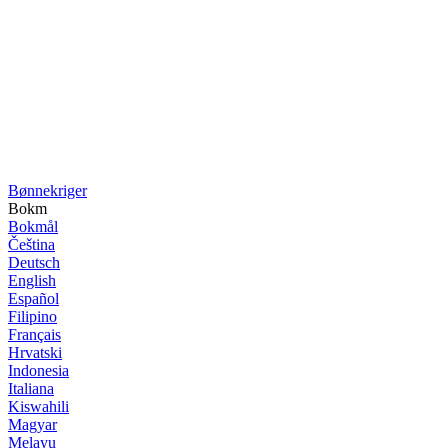
Bønne­kriger
Bokm
Bokmål
Čeština
Deutsch
English
Español
Filipino
Français
Hrvatski
Indonesia
Italiana
Kiswahili
Magyar
Melayu