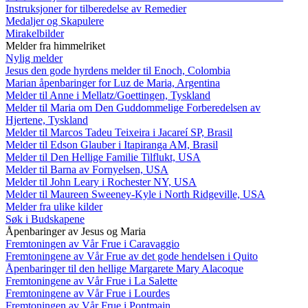
Instruksjoner for tilberedelse av Remedier
Medaljer og Skapulere
Mirakelbilder
Melder fra himmelriket
Nylig melder
Jesus den gode hyrdens melder til Enoch, Colombia
Marian åpenbaringer for Luz de Maria, Argentina
Melder til Anne i Mellatz/Goettingen, Tyskland
Melder til Maria om Den Guddommelige Forberedelsen av
Hjertene, Tyskland
Melder til Marcos Tadeu Teixeira i Jacareí SP, Brasil
Melder til Edson Glauber i Itapiranga AM, Brasil
Melder til Den Hellige Familie Tilflukt, USA
Melder til Barna av Fornyelsen, USA
Melder til John Leary i Rochester NY, USA
Melder til Maureen Sweeney-Kyle i North Ridgeville, USA
Melder fra ulike kilder
Søk i Budskapene
Åpenbaringer av Jesus og Maria
Fremtoningen av Vår Frue i Caravaggio
Fremtoningene av Vår Frue av det gode hendelsen i Quito
Åpenbaringer til den hellige Margarete Mary Alacoque
Fremtoningene av Vår Frue i La Salette
Fremtoningene av Vår Frue i Lourdes
Fremtoningen av Vår Frue i Pontmain