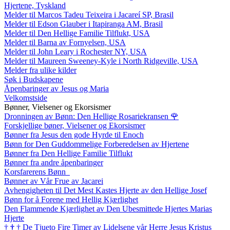
Hjertene, Tyskland
Melder til Marcos Tadeu Teixeira i Jacareí SP, Brasil
Melder til Edson Glauber i Itapiranga AM, Brasil
Melder til Den Hellige Familie Tilflukt, USA
Melder til Barna av Fornyelsen, USA
Melder til John Leary i Rochester NY, USA
Melder til Maureen Sweeney-Kyle i North Ridgeville, USA
Melder fra ulike kilder
Søk i Budskapene
Åpenbaringer av Jesus og Maria
Velkomstside
Bønner, Vielsener og Ekorsismer
Dronningen av Bønn: Den Hellige Rosariekransen
🌹
Forskjellige bøner, Vielsener og Ekorsismer
Bønner fra Jesus den gode Hyrde til Enoch
Bønn for Den Guddommelige Forberedelsen av Hjertene
Bønner fra Den Hellige Familie Tilflukt
Bønner fra andre åpenbaringer
Korsfarerens Bønn
Bønner av Vår Frue av Jacarei
Avhengigheten til Det Mest Kastes Hjerte av den Hellige Josef
Bønn for å Forene med Hellig Kjærlighet
Den Flammende Kjærlighet av Den Ubesmittede Hjertes Marias
Hjerte
†
†
†
De Tjueto Fire Timer av Lidelsene vår Herre Jesus Kristus