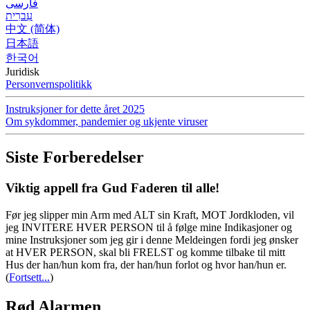
فارسی
עִברִית
中文 (简体)
日本語
한국어
Juridisk
Personvernspolitikk
Instruksjoner for dette året 2025
Om sykdommer, pandemier og ukjente viruser
Siste Forberedelser
Viktig appell fra Gud Faderen til alle!
Før jeg slipper min Arm med ALT sin Kraft, MOT Jordkloden, vil
jeg INVITERE HVER PERSON til å følge mine Indikasjoner og
mine Instruksjoner som jeg gir i denne Meldeingen fordi jeg ønsker
at HVER PERSON, skal bli FRELST og komme tilbake til mitt
Hus der han/hun kom fra, der han/hun forlot og hvor han/hun er.
(
Fortsett...
)
Rød Alarmen