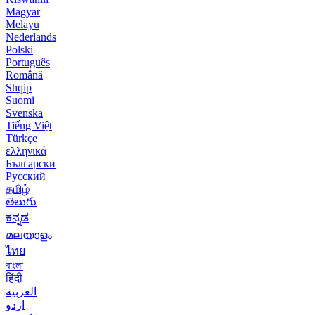
Magyar
Melayu
Nederlands
Polski
Português
Română
Shqip
Suomi
Svenska
Tiếng Việt
Türkçe
ελληνικά
Български
Русский
தமிழ்
తెలుగు
ಕನ್ನಡ
മലയാളം
ไทย
বাংলা
हिंदी
العربية
اردو