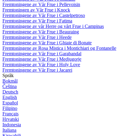
Fremtoningene av Vår Frue i Pellevoisin
Fremtoningen av Vår Frue i Knock
Fremtoningene av Vår Frue i Castelpetroso
Fremtoningene av Vår Frue i Fatima
Fremtoningene av vår Herre og vårt Frue i Campinas
Fremtoningene av Vår Frue i Beauraing
Fremtoningene av Vår Frue i Heede
Fremtoningene av Vår Frue i Ghiaie di Bonate
Fremtoningene av Rosa Mistica i Montichiari og Fontanelle
Fremtoningene av Vår Frue i Garabandal
Fremtoningene av Vår Frue i Medjugorje
Fremtoningene av Vår Frue i Holy Love
Fremtoningene av Vår Frue i Jacarei
Språk
Bokmål
Čeština
Deutsch
English
Español
Filipino
Français
Hrvatski
Indonesia
Italiana
Kiswahili