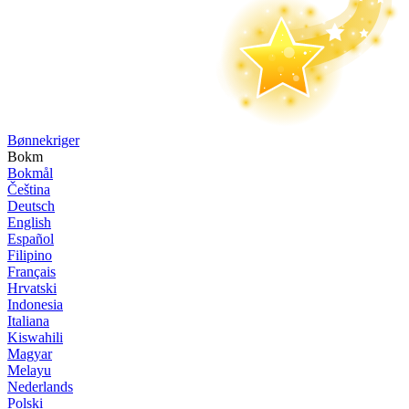
Bønne­kriger
Bokm
Bokmål
Čeština
Deutsch
English
Español
Filipino
Français
Hrvatski
Indonesia
Italiana
Kiswahili
Magyar
Melayu
Nederlands
Polski