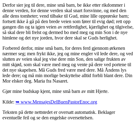
Derfor sier jeg til dere, mine små barn, be ikke etter rikdommer i
denne verden, for denne verden skal snart forsvinne, og med den
alle dens tomheter; vend tilbake til Gud, mine lille opprørske barn;
fortsett ikke å gå på den brede veien som fører til evig død; rett opp
gangen din og ta igjen veien av rettferdighet, kjærlighet og tilgivelse,
så skal dere bli frelst og dermed bo med meg og min Son i de nye
himlene og det nye jorden, hvor dere skal se Guds herlighet.
Forbered derfor, mine små barn, for deres ferd gjennom ørkenen
nærmer seg; men frykt ikke, jeg og mine engler vil lede dere, og ved
slutten av veien skal jeg vise dere min Son, den salige frukten av
mitt skjød, som skal være med meg og vente på dere ved portene til
det nye skapelsen. Må Guds fred være med dere. Må Åndens lys
lede dere; og må min morlige beskyttelse alltid forbli blant dere. Din
Mor elsker deg. Maria fra Nasaret.
Gjør mine budskap kjent, mine små barn av mitt Hjerte.
Kilde:
➥ www.MensajesDelBuenPastorEnoc.org
Teksten på dette nettstedet er oversatt automatisk. Beklager
eventuelle feil og se den engelske oversettelsen.