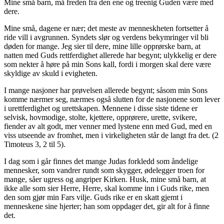
Mine små barn, må freden fra den ene og treenig Guden være med
dere.
Mine små, dagene er nær; det meste av menneskheten fortsetter å
ride vill i avgrunnen. Syndets slør og verdens bekymringer vil bli
døden for mange. Jeg sier til dere, mine lille opprørske barn, at
natten med Guds rettferdighet allerede har begynt; ulykkelig er dere
som nekter å høre på min Sons kall, fordi i morgen skal dere være
skyldige av skuld i evigheten.
I mange nasjoner har prøvelsen allerede begynt; såsom min Sons
komme nærmer seg, nærmes også slutten for de nasjonene som lever
i urettferdighet og urettskapen. Mennene i disse siste tidene er
selvisk, hovmodige, stolte, kjettere, opprørere, urette, svikere,
fiender av alt godt, mer venner med lystene enn med Gud, med en
viss utseende av fromhet, men i virkeligheten står de langt fra det. (2
Timoteus 3, 2 til 5).
I dag som i går finnes det mange Judas forkledd som åndelige
mennesker, som vandrer rundt som skygger, ødelegger troen for
mange, såer ugress og angriper Kirken. Husk, mine små barn, at
ikke alle som sier Herre, Herre, skal komme inn i Guds rike, men
den som gjør min Fars vilje. Guds rike er en skatt gjemt i
menneskene sine hjerter; han som oppdager det, gir alt for å finne
det.