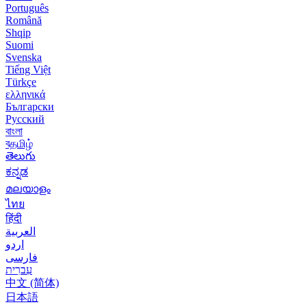
Português
Română
Shqip
Suomi
Svenska
Tiếng Việt
Türkçe
ελληνικά
Български
Русский
বাংলা
বதமிழ்
తెలుగు
ಕನ್ನಡ
മലയാളം
ไทย
हिंदी
العربية
اردو
فارسی
עִברִית
中文 (简体)
日本語