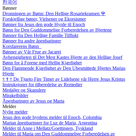
한국어
Bønner
Dronningen av Bønn: Den Hellige Rosariekransen
🌹
Forskjellige bøner, Vielsener og Ekorsismer
Bønner fra Jesus den gode Hyrde til Enoch
Bønn for Den Guddommelige Forberedelsen av Hjertene
Bønner fra Den Hellige Familie Tilflukt
Bønner fra andre åpenbaringer
Korsfarerens Bønn
Bønner av Vår Frue av Jacarei
Avhengigheten til Det Mest Kastes Hjerte av den Hellige Josef
Bønn for å Forene med Hellig Kjærlighet
Den Flammende Kjærlighet av Den Ubesmittede Hjertes Marias
Hjerte
†
†
†
De Tjueto Fire Timer av Lidelsene vår Herre Jesus Kristus
Instruksjoner for tilberedelse av Remedier
Medaljer og Skapulere
Mirakelbilder
Åpenbaringer av Jesus og Maria
Melder
Nylig melder
Jesus den gode hyrdens melder til Enoch, Colombia
Marian åpenbaringer for Luz de Maria, Argentina
Melder til Anne i Mellatz/Goettingen, Tyskland
Melder til Maria om Den Guddommelige Forberedelsen av