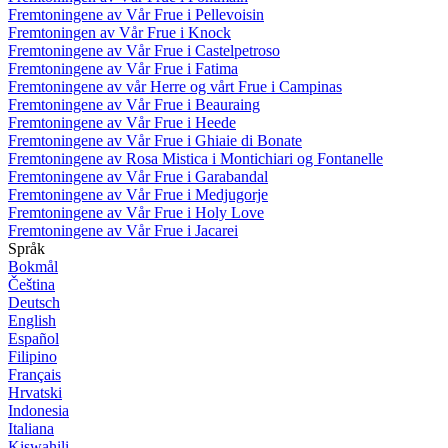
Fremtoningene av Vår Frue i Pellevoisin
Fremtoningen av Vår Frue i Knock
Fremtoningene av Vår Frue i Castelpetroso
Fremtoningene av Vår Frue i Fatima
Fremtoningene av vår Herre og vårt Frue i Campinas
Fremtoningene av Vår Frue i Beauraing
Fremtoningene av Vår Frue i Heede
Fremtoningene av Vår Frue i Ghiaie di Bonate
Fremtoningene av Rosa Mistica i Montichiari og Fontanelle
Fremtoningene av Vår Frue i Garabandal
Fremtoningene av Vår Frue i Medjugorje
Fremtoningene av Vår Frue i Holy Love
Fremtoningene av Vår Frue i Jacarei
Språk
Bokmål
Čeština
Deutsch
English
Español
Filipino
Français
Hrvatski
Indonesia
Italiana
Kiswahili