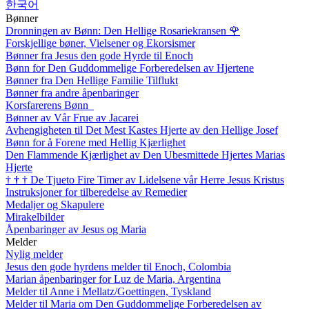
한국어
Bønner
Dronningen av Bønn: Den Hellige Rosariekransen
🌹
Forskjellige bøner, Vielsener og Ekorsismer
Bønner fra Jesus den gode Hyrde til Enoch
Bønn for Den Guddommelige Forberedelsen av Hjertene
Bønner fra Den Hellige Familie Tilflukt
Bønner fra andre åpenbaringer
Korsfarerens Bønn
Bønner av Vår Frue av Jacarei
Avhengigheten til Det Mest Kastes Hjerte av den Hellige Josef
Bønn for å Forene med Hellig Kjærlighet
Den Flammende Kjærlighet av Den Ubesmittede Hjertes Marias
Hjerte
†
†
†
De Tjueto Fire Timer av Lidelsene vår Herre Jesus Kristus
Instruksjoner for tilberedelse av Remedier
Medaljer og Skapulere
Mirakelbilder
Åpenbaringer av Jesus og Maria
Melder
Nylig melder
Jesus den gode hyrdens melder til Enoch, Colombia
Marian åpenbaringer for Luz de Maria, Argentina
Melder til Anne i Mellatz/Goettingen, Tyskland
Melder til Maria om Den Guddommelige Forberedelsen av