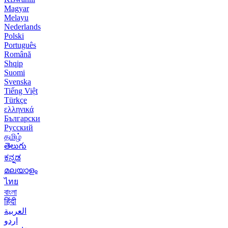
Magyar
Melayu
Nederlands
Polski
Português
Română
Shqip
Suomi
Svenska
Tiếng Việt
Türkçe
ελληνικά
Български
Русский
தமிழ்
తెలుగు
ಕನ್ನಡ
മലയാളം
ไทย
বাংলা
हिंदी
العربية
اردو