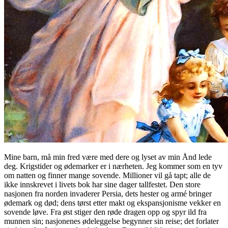
Mine barn, må min fred være med dere og lyset av min Ånd lede
deg. Krigstider og ødemarker er i nærheten. Jeg kommer som en tyv
om natten og finner mange sovende. Millioner vil gå tapt; alle de
ikke innskrevet i livets bok har sine dager tallfestet. Den store
nasjonen fra norden invaderer Persia, dets hester og armé bringer
ødemark og død; dens tørst etter makt og ekspansjonisme vekker en
sovende løve. Fra øst stiger den røde dragen opp og spyr ild fra
munnen sin; nasjonenes ødeleggelse begynner sin reise; det forlater