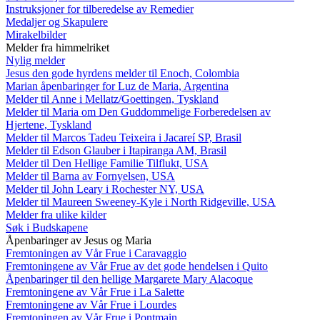
Instruksjoner for tilberedelse av Remedier
Medaljer og Skapulere
Mirakelbilder
Melder fra himmelriket
Nylig melder
Jesus den gode hyrdens melder til Enoch, Colombia
Marian åpenbaringer for Luz de Maria, Argentina
Melder til Anne i Mellatz/Goettingen, Tyskland
Melder til Maria om Den Guddommelige Forberedelsen av
Hjertene, Tyskland
Melder til Marcos Tadeu Teixeira i Jacareí SP, Brasil
Melder til Edson Glauber i Itapiranga AM, Brasil
Melder til Den Hellige Familie Tilflukt, USA
Melder til Barna av Fornyelsen, USA
Melder til John Leary i Rochester NY, USA
Melder til Maureen Sweeney-Kyle i North Ridgeville, USA
Melder fra ulike kilder
Søk i Budskapene
Åpenbaringer av Jesus og Maria
Fremtoningen av Vår Frue i Caravaggio
Fremtoningene av Vår Frue av det gode hendelsen i Quito
Åpenbaringer til den hellige Margarete Mary Alacoque
Fremtoningene av Vår Frue i La Salette
Fremtoningene av Vår Frue i Lourdes
Fremtoningen av Vår Frue i Pontmain