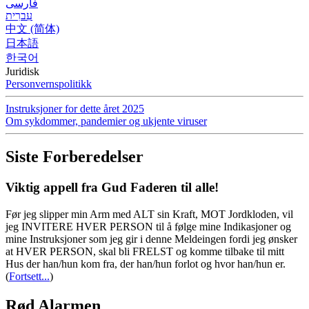
فارسی
עִברִית
中文 (简体)
日本語
한국어
Juridisk
Personvernspolitikk
Instruksjoner for dette året 2025
Om sykdommer, pandemier og ukjente viruser
Siste Forberedelser
Viktig appell fra Gud Faderen til alle!
Før jeg slipper min Arm med ALT sin Kraft, MOT Jordkloden, vil
jeg INVITERE HVER PERSON til å følge mine Indikasjoner og
mine Instruksjoner som jeg gir i denne Meldeingen fordi jeg ønsker
at HVER PERSON, skal bli FRELST og komme tilbake til mitt
Hus der han/hun kom fra, der han/hun forlot og hvor han/hun er.
(
Fortsett...
)
Rød Alarmen