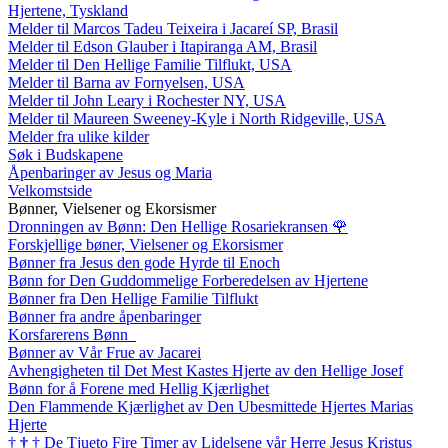
Hjertene, Tyskland
Melder til Marcos Tadeu Teixeira i Jacareí SP, Brasil
Melder til Edson Glauber i Itapiranga AM, Brasil
Melder til Den Hellige Familie Tilflukt, USA
Melder til Barna av Fornyelsen, USA
Melder til John Leary i Rochester NY, USA
Melder til Maureen Sweeney-Kyle i North Ridgeville, USA
Melder fra ulike kilder
Søk i Budskapene
Åpenbaringer av Jesus og Maria
Velkomstside
Bønner, Vielsener og Ekorsismer
Dronningen av Bønn: Den Hellige Rosariekransen
🌹
Forskjellige bøner, Vielsener og Ekorsismer
Bønner fra Jesus den gode Hyrde til Enoch
Bønn for Den Guddommelige Forberedelsen av Hjertene
Bønner fra Den Hellige Familie Tilflukt
Bønner fra andre åpenbaringer
Korsfarerens Bønn
Bønner av Vår Frue av Jacarei
Avhengigheten til Det Mest Kastes Hjerte av den Hellige Josef
Bønn for å Forene med Hellig Kjærlighet
Den Flammende Kjærlighet av Den Ubesmittede Hjertes Marias
Hjerte
†
†
†
De Tjueto Fire Timer av Lidelsene vår Herre Jesus Kristus