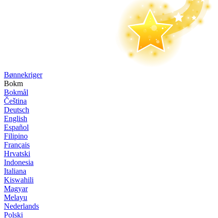
Bønne­kriger
Bokm
Bokmål
Čeština
Deutsch
English
Español
Filipino
Français
Hrvatski
Indonesia
Italiana
Kiswahili
Magyar
Melayu
Nederlands
Polski