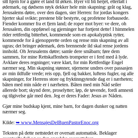
sitt hjem for å gjøre et land til ørken. Byer vil bli herjet, etterlatt i
ødemark, og dødsens røyk dekker hele min skapning: gråt og klag,
Jerusalems døtre, over den dagen, sier Herren: for jordas kongers
hjerter skal svikte; prestene blir bestyrte, og profetene forbausede.
Fiender kommer fra et fjern land; de roper mot byer: ve dere, oh
Jerusalem, din oppførsel og gjerninger har fortjent dette! I himmelen
rider rettferdig bitterhet, kommende som en apokalyptisk rytter,
kommende for å gjenopprette orden og rense min skapning av all
ugras; det bringer ødemark, dets brennende ild skal rense jordens
innhold. Oh Jerusalems døtre; samle dere småbarn; føre dem
sammen, for mine Rettskaffenhets trompeter er i ferd med å lyde.
Avklare deres regninger; være klart, for min Rettferdige Engel
nærmer seg. Min skapning stønner, stjernene undres over passasjen
av min ildfulle vrede; reis opp, fjell og bakker, luftens fugler, og alle
skapninger, for Herrens store og fryktinngytende dag er i nærheten;
båten med min nåde er i nærheten. Båten med min Nåd seiler
allerede bort; skynd dere, proselytter; løp, de tøvende, fordi amnesti
og tilgivelse går med den. Jeg er deres Fader: Jesus av Nåden.
Gjør mine budskap kjent, mine barn, for dagen dunker og natten
nærmer seg.
Kilde:
➥ www.MensajesDelBuenPastorEnoc.org
Teksten på dette nettstedet er oversatt automatisk. Beklager