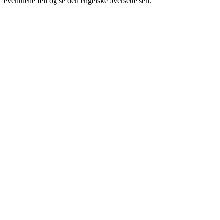
eventuelle feil og se den engelske oversettelsen.