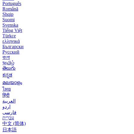
Português
Română
Shqip
Suomi
Svenska
Tiếng Việt
Türkçe
ελληνικά
Български
Русский
বাংলা
বதமிழ்
తెలుగు
ಕನ್ನಡ
മലയാളം
ไทย
हिंदी
العربية
اردو
فارسی
עִברִית
中文 (简体)
日本語