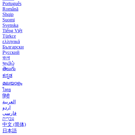
Português
Română
Shqip
Suomi
Svenska
Tiếng Việt
Türkçe
ελληνικά
Български
Русский
বাংলা
বதமிழ்
తెలుగు
ಕನ್ನಡ
മലയാളം
ไทย
हिंदी
العربية
اردو
فارسی
עִברִית
中文 (简体)
日本語