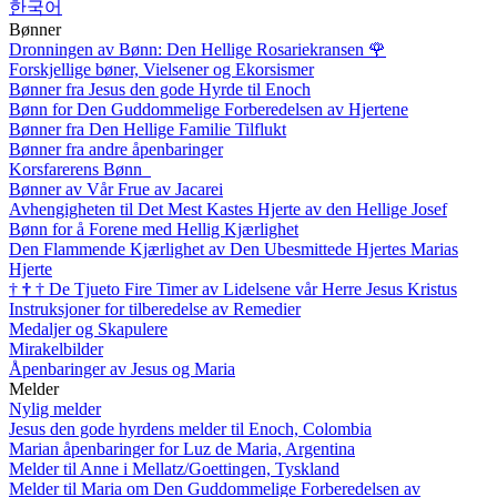
한국어
Bønner
Dronningen av Bønn: Den Hellige Rosariekransen
🌹
Forskjellige bøner, Vielsener og Ekorsismer
Bønner fra Jesus den gode Hyrde til Enoch
Bønn for Den Guddommelige Forberedelsen av Hjertene
Bønner fra Den Hellige Familie Tilflukt
Bønner fra andre åpenbaringer
Korsfarerens Bønn
Bønner av Vår Frue av Jacarei
Avhengigheten til Det Mest Kastes Hjerte av den Hellige Josef
Bønn for å Forene med Hellig Kjærlighet
Den Flammende Kjærlighet av Den Ubesmittede Hjertes Marias
Hjerte
†
†
†
De Tjueto Fire Timer av Lidelsene vår Herre Jesus Kristus
Instruksjoner for tilberedelse av Remedier
Medaljer og Skapulere
Mirakelbilder
Åpenbaringer av Jesus og Maria
Melder
Nylig melder
Jesus den gode hyrdens melder til Enoch, Colombia
Marian åpenbaringer for Luz de Maria, Argentina
Melder til Anne i Mellatz/Goettingen, Tyskland
Melder til Maria om Den Guddommelige Forberedelsen av