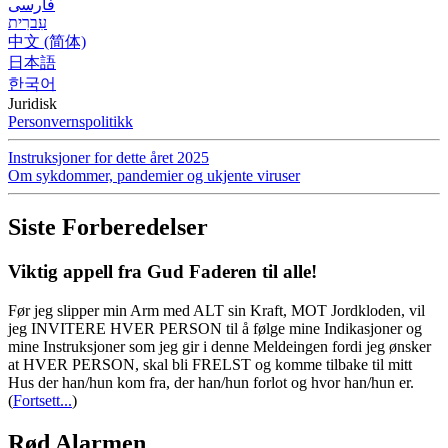
فارسی
עִברִית
中文 (简体)
日本語
한국어
Juridisk
Personvernspolitikk
Instruksjoner for dette året 2025
Om sykdommer, pandemier og ukjente viruser
Siste Forberedelser
Viktig appell fra Gud Faderen til alle!
Før jeg slipper min Arm med ALT sin Kraft, MOT Jordkloden, vil
jeg INVITERE HVER PERSON til å følge mine Indikasjoner og
mine Instruksjoner som jeg gir i denne Meldeingen fordi jeg ønsker
at HVER PERSON, skal bli FRELST og komme tilbake til mitt
Hus der han/hun kom fra, der han/hun forlot og hvor han/hun er.
(
Fortsett...
)
Rød Alarmen