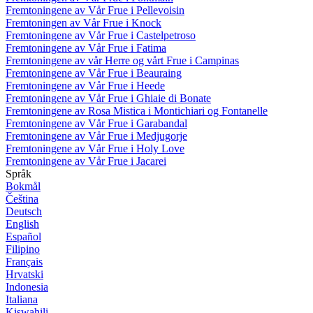
Fremtoningene av Vår Frue i Pellevoisin
Fremtoningen av Vår Frue i Knock
Fremtoningene av Vår Frue i Castelpetroso
Fremtoningene av Vår Frue i Fatima
Fremtoningene av vår Herre og vårt Frue i Campinas
Fremtoningene av Vår Frue i Beauraing
Fremtoningene av Vår Frue i Heede
Fremtoningene av Vår Frue i Ghiaie di Bonate
Fremtoningene av Rosa Mistica i Montichiari og Fontanelle
Fremtoningene av Vår Frue i Garabandal
Fremtoningene av Vår Frue i Medjugorje
Fremtoningene av Vår Frue i Holy Love
Fremtoningene av Vår Frue i Jacarei
Språk
Bokmål
Čeština
Deutsch
English
Español
Filipino
Français
Hrvatski
Indonesia
Italiana
Kiswahili