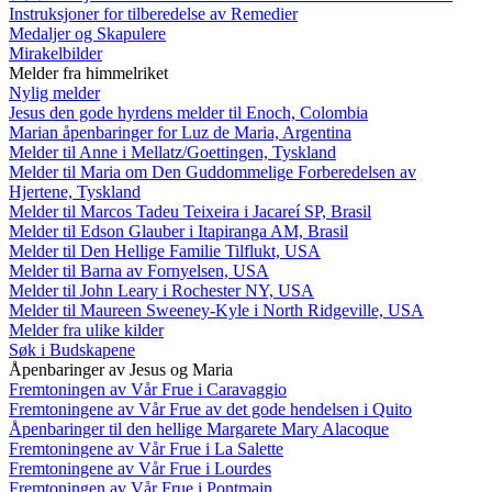
Instruksjoner for tilberedelse av Remedier
Medaljer og Skapulere
Mirakelbilder
Melder fra himmelriket
Nylig melder
Jesus den gode hyrdens melder til Enoch, Colombia
Marian åpenbaringer for Luz de Maria, Argentina
Melder til Anne i Mellatz/Goettingen, Tyskland
Melder til Maria om Den Guddommelige Forberedelsen av
Hjertene, Tyskland
Melder til Marcos Tadeu Teixeira i Jacareí SP, Brasil
Melder til Edson Glauber i Itapiranga AM, Brasil
Melder til Den Hellige Familie Tilflukt, USA
Melder til Barna av Fornyelsen, USA
Melder til John Leary i Rochester NY, USA
Melder til Maureen Sweeney-Kyle i North Ridgeville, USA
Melder fra ulike kilder
Søk i Budskapene
Åpenbaringer av Jesus og Maria
Fremtoningen av Vår Frue i Caravaggio
Fremtoningene av Vår Frue av det gode hendelsen i Quito
Åpenbaringer til den hellige Margarete Mary Alacoque
Fremtoningene av Vår Frue i La Salette
Fremtoningene av Vår Frue i Lourdes
Fremtoningen av Vår Frue i Pontmain