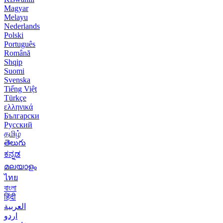
Magyar
Melayu
Nederlands
Polski
Português
Română
Shqip
Suomi
Svenska
Tiếng Việt
Türkçe
ελληνικά
Български
Русский
தமிழ்
తెలుగు
ಕನ್ನಡ
മലയാളം
ไทย
বাংলা
हिंदी
العربية
اردو