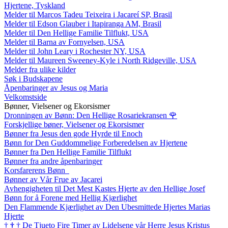
Hjertene, Tyskland
Melder til Marcos Tadeu Teixeira i Jacareí SP, Brasil
Melder til Edson Glauber i Itapiranga AM, Brasil
Melder til Den Hellige Familie Tilflukt, USA
Melder til Barna av Fornyelsen, USA
Melder til John Leary i Rochester NY, USA
Melder til Maureen Sweeney-Kyle i North Ridgeville, USA
Melder fra ulike kilder
Søk i Budskapene
Åpenbaringer av Jesus og Maria
Velkomstside
Bønner, Vielsener og Ekorsismer
Dronningen av Bønn: Den Hellige Rosariekransen
🌹
Forskjellige bøner, Vielsener og Ekorsismer
Bønner fra Jesus den gode Hyrde til Enoch
Bønn for Den Guddommelige Forberedelsen av Hjertene
Bønner fra Den Hellige Familie Tilflukt
Bønner fra andre åpenbaringer
Korsfarerens Bønn
Bønner av Vår Frue av Jacarei
Avhengigheten til Det Mest Kastes Hjerte av den Hellige Josef
Bønn for å Forene med Hellig Kjærlighet
Den Flammende Kjærlighet av Den Ubesmittede Hjertes Marias
Hjerte
†
†
†
De Tjueto Fire Timer av Lidelsene vår Herre Jesus Kristus