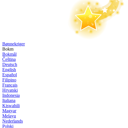
Bønne­kriger
Bokm
Bokmål
Čeština
Deutsch
English
Español
Filipino
Français
Hrvatski
Indonesia
Italiana
Kiswahili
Magyar
Melayu
Nederlands
Polski