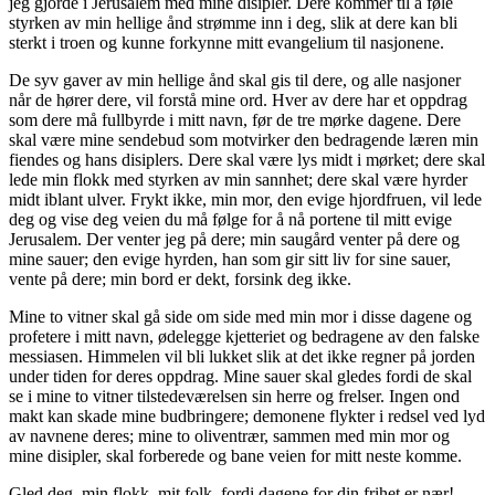
jeg gjorde i Jerusalem med mine disipler. Dere kommer til å føle
styrken av min hellige ånd strømme inn i deg, slik at dere kan bli
sterkt i troen og kunne forkynne mitt evangelium til nasjonene.
De syv gaver av min hellige ånd skal gis til dere, og alle nasjoner
når de hører dere, vil forstå mine ord. Hver av dere har et oppdrag
som dere må fullbyrde i mitt navn, før de tre mørke dagene. Dere
skal være mine sendebud som motvirker den bedragende læren min
fiendes og hans disiplers. Dere skal være lys midt i mørket; dere skal
lede min flokk med styrken av min sannhet; dere skal være hyrder
midt iblant ulver. Frykt ikke, min mor, den evige hjordfruen, vil lede
deg og vise deg veien du må følge for å nå portene til mitt evige
Jerusalem. Der venter jeg på dere; min saugård venter på dere og
mine sauer; den evige hyrden, han som gir sitt liv for sine sauer,
vente på dere; min bord er dekt, forsink deg ikke.
Mine to vitner skal gå side om side med min mor i disse dagene og
profetere i mitt navn, ødelegge kjetteriet og bedragene av den falske
messiasen. Himmelen vil bli lukket slik at det ikke regner på jorden
under tiden for deres oppdrag. Mine sauer skal gledes fordi de skal
se i mine to vitner tilstedeværelsen sin herre og frelser. Ingen ond
makt kan skade mine budbringere; demonene flykter i redsel ved lyd
av navnene deres; mine to oliventrær, sammen med min mor og
mine disipler, skal forberede og bane veien for mitt neste komme.
Gled deg, min flokk, mit folk, fordi dagene for din frihet er nær!