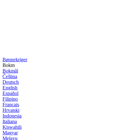
Bønne­kriger
Bokm
Bokmål
Čeština
Deutsch
English
Español
Filipino
Français
Hrvatski
Indonesia
Italiana
Kiswahili
Magyar
Melayu