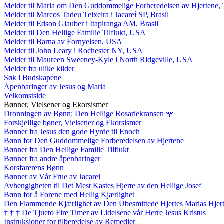
Melder til Maria om Den Guddommelige Forberedelsen av Hjertene, 
Melder til Marcos Tadeu Teixeira i Jacareí SP, Brasil
Melder til Edson Glauber i Itapiranga AM, Brasil
Melder til Den Hellige Familie Tilflukt, USA
Melder til Barna av Fornyelsen, USA
Melder til John Leary i Rochester NY, USA
Melder til Maureen Sweeney-Kyle i North Ridgeville, USA
Melder fra ulike kilder
Søk i Budskapene
Åpenbaringer av Jesus og Maria
Velkomstside
Bønner, Vielsener og Ekorsismer
Dronningen av Bønn: Den Hellige Rosariekransen
🌹
Forskjellige bøner, Vielsener og Ekorsismer
Bønner fra Jesus den gode Hyrde til Enoch
Bønn for Den Guddommelige Forberedelsen av Hjertene
Bønner fra Den Hellige Familie Tilflukt
Bønner fra andre åpenbaringer
Korsfarerens Bønn
Bønner av Vår Frue av Jacarei
Avhengigheten til Det Mest Kastes Hjerte av den Hellige Josef
Bønn for å Forene med Hellig Kjærlighet
Den Flammende Kjærlighet av Den Ubesmittede Hjertes Marias Hjer
†
†
†
De Tjueto Fire Timer av Lidelsene vår Herre Jesus Kristus
Instruksjoner for tilberedelse av Remedier