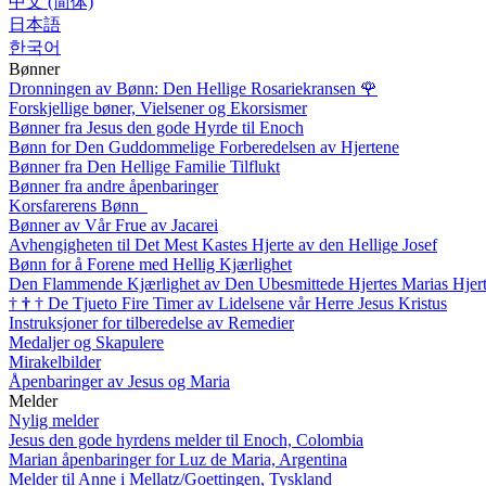
中文 (简体)
日本語
한국어
Bønner
Dronningen av Bønn: Den Hellige Rosariekransen
🌹
Forskjellige bøner, Vielsener og Ekorsismer
Bønner fra Jesus den gode Hyrde til Enoch
Bønn for Den Guddommelige Forberedelsen av Hjertene
Bønner fra Den Hellige Familie Tilflukt
Bønner fra andre åpenbaringer
Korsfarerens Bønn
Bønner av Vår Frue av Jacarei
Avhengigheten til Det Mest Kastes Hjerte av den Hellige Josef
Bønn for å Forene med Hellig Kjærlighet
Den Flammende Kjærlighet av Den Ubesmittede Hjertes Marias Hjer
†
†
†
De Tjueto Fire Timer av Lidelsene vår Herre Jesus Kristus
Instruksjoner for tilberedelse av Remedier
Medaljer og Skapulere
Mirakelbilder
Åpenbaringer av Jesus og Maria
Melder
Nylig melder
Jesus den gode hyrdens melder til Enoch, Colombia
Marian åpenbaringer for Luz de Maria, Argentina
Melder til Anne i Mellatz/Goettingen, Tyskland