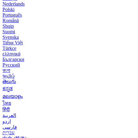
Nederlands
Polski
Português
Română
Shqip
Suomi
Svenska
Tiếng Việt
Türkçe
ελληνικά
Български
Русский
বাংলা
বதமிழ்
తెలుగు
ಕನ್ನಡ
മലയാളം
ไทย
हिंदी
العربية
اردو
فارسی
עִברִית