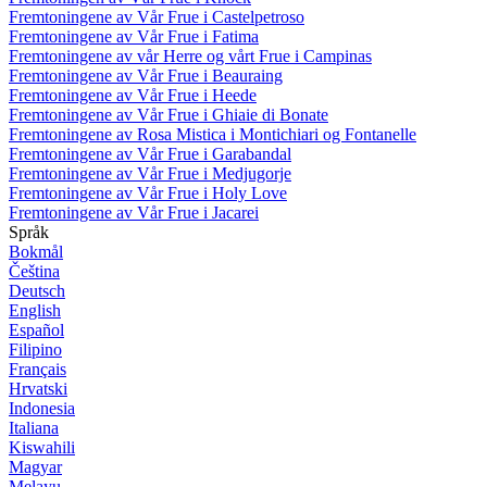
Fremtoningene av Vår Frue i Castelpetroso
Fremtoningene av Vår Frue i Fatima
Fremtoningene av vår Herre og vårt Frue i Campinas
Fremtoningene av Vår Frue i Beauraing
Fremtoningene av Vår Frue i Heede
Fremtoningene av Vår Frue i Ghiaie di Bonate
Fremtoningene av Rosa Mistica i Montichiari og Fontanelle
Fremtoningene av Vår Frue i Garabandal
Fremtoningene av Vår Frue i Medjugorje
Fremtoningene av Vår Frue i Holy Love
Fremtoningene av Vår Frue i Jacarei
Språk
Bokmål
Čeština
Deutsch
English
Español
Filipino
Français
Hrvatski
Indonesia
Italiana
Kiswahili
Magyar
Melayu