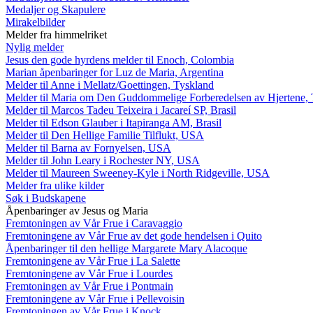
Medaljer og Skapulere
Mirakelbilder
Melder fra himmelriket
Nylig melder
Jesus den gode hyrdens melder til Enoch, Colombia
Marian åpenbaringer for Luz de Maria, Argentina
Melder til Anne i Mellatz/Goettingen, Tyskland
Melder til Maria om Den Guddommelige Forberedelsen av Hjertene, 
Melder til Marcos Tadeu Teixeira i Jacareí SP, Brasil
Melder til Edson Glauber i Itapiranga AM, Brasil
Melder til Den Hellige Familie Tilflukt, USA
Melder til Barna av Fornyelsen, USA
Melder til John Leary i Rochester NY, USA
Melder til Maureen Sweeney-Kyle i North Ridgeville, USA
Melder fra ulike kilder
Søk i Budskapene
Åpenbaringer av Jesus og Maria
Fremtoningen av Vår Frue i Caravaggio
Fremtoningene av Vår Frue av det gode hendelsen i Quito
Åpenbaringer til den hellige Margarete Mary Alacoque
Fremtoningene av Vår Frue i La Salette
Fremtoningene av Vår Frue i Lourdes
Fremtoningen av Vår Frue i Pontmain
Fremtoningene av Vår Frue i Pellevoisin
Fremtoningen av Vår Frue i Knock